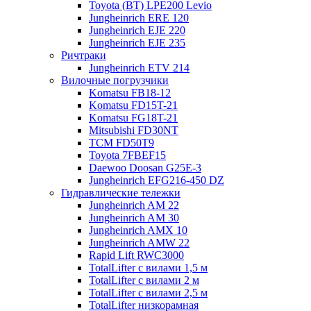
Toyota (BT) LPE200 Levio
Jungheinrich ERE 120
Jungheinrich EJE 220
Jungheinrich EJE 235
Ричтраки
Jungheinrich ETV 214
Вилочные погрузчики
Komatsu FB18-12
Komatsu FD15T-21
Komatsu FG18T-21
Mitsubishi FD30NT
TCM FD50T9
Toyota 7FBEF15
Daewoo Doosan G25E-3
Jungheinrich EFG216-450 DZ
Гидравлические тележки
Jungheinrich AM 22
Jungheinrich AM 30
Jungheinrich AMX 10
Jungheinrich AMW 22
Rapid Lift RWC3000
TotalLifter с вилами 1,5 м
TotalLifter с вилами 2 м
TotalLifter с вилами 2,5 м
TotalLifter низкорамная