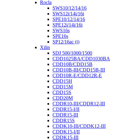
Rocla
SWS10/12/14/16
SWS12i/14i/16i
SPE10/12/14/16
SPE12i/14i/16i
SWS16s
SPE16s
SP12/16ac (i)
Xilin
SDJ 500/1000/1500
CDD1025BA/CDD1030BA
CDD10B/CDD15B
CDD10B-III/CDD15B-III
CDD10R-E/CDD12R-E
CDD15H
CDD15M
CDD15S
CDD20M
CDDR10-III/CDDR12-III
CDDR15-I/II
CDDR15-III
CDDR15S
CDDK10-III/CDDK12-III
CDDK15-I/II
CDDK15-III