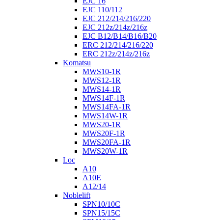
EJC 16
EJC 110/112
EJC 212/214/216/220
EJC 212z/214z/216z
EJC B12/B14/B16/B20
ERC 212/214/216/220
ERC 212z/214z/216z
Komatsu
MWS10-1R
MWS12-1R
MWS14-1R
MWS14F-1R
MWS14FA-1R
MWS14W-1R
MWS20-1R
MWS20F-1R
MWS20FA-1R
MWS20W-1R
Loc
A10
A10E
A12/14
Noblelift
SPN10/10C
SPN15/15C