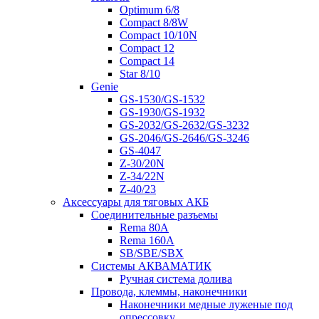
Optimum 6/8
Compact 8/8W
Compact 10/10N
Compact 12
Compact 14
Star 8/10
Genie
GS-1530/GS-1532
GS-1930/GS-1932
GS-2032/GS-2632/GS-3232
GS-2046/GS-2646/GS-3246
GS-4047
Z-30/20N
Z-34/22N
Z-40/23
Аксессуары для тяговых АКБ
Соединительные разъемы
Rema 80A
Rema 160A
SB/SBE/SBX
Системы АКВАМАТИК
Ручная система долива
Провода, клеммы, наконечники
Наконечники медные луженые под
опрессовку