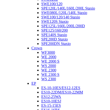
SWE100/120
SPE120L/140L/160L/200L Staxio
SWE080L/120L/140L Staxio
SWE100/120/140 Staxio
SWE120S Staxio
SPE125L/160L/200L/200D
SPE125/160/200
SPE140S Staxio
SPE200D Staxio
SPE200DN Staxio
Crown
WF3000
WE 2000
WE 2000 S
WS 2000
WE 2300
WE 2300 S
WS 2300
EP
ES-10-10ES/ES12-12ES
ES10-22DM/ES10-22MM
ES12-25WA
ES10-10ESJ
ES-15-15ES
ES16-16RS