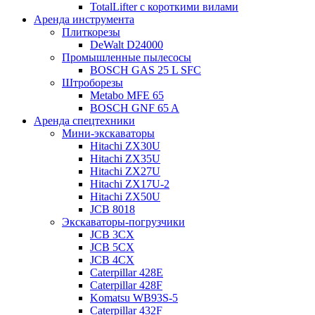
TotalLifter с короткими вилами
Аренда инструмента
Плиткорезы
DeWalt D24000
Промышленные пылесосы
BOSCH GAS 25 L SFC
Штроборезы
Metabo MFE 65
BOSCH GNF 65 A
Аренда спецтехники
Мини-экскаваторы
Hitachi ZX30U
Hitachi ZX35U
Hitachi ZX27U
Hitachi ZX17U-2
Hitachi ZX50U
JCB 8018
Экскаваторы-погрузчики
JCB 3CX
JCB 5CX
JCB 4CX
Caterpillar 428E
Caterpillar 428F
Komatsu WB93S-5
Caterpillar 432F