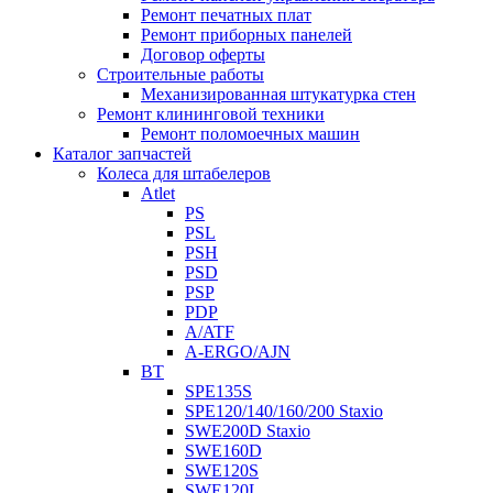
Ремонт печатных плат
Ремонт приборных панелей
Договор оферты
Строительные работы
Механизированная штукатурка стен
Ремонт клининговой техники
Ремонт поломоечных машин
Каталог запчастей
Колеса для штабелеров
Atlet
PS
PSL
PSH
PSD
PSP
PDP
A/ATF
A-ERGO/AJN
BT
SPE135S
SPE120/140/160/200 Staxio
SWE200D Staxio
SWE160D
SWE120S
SWE120L