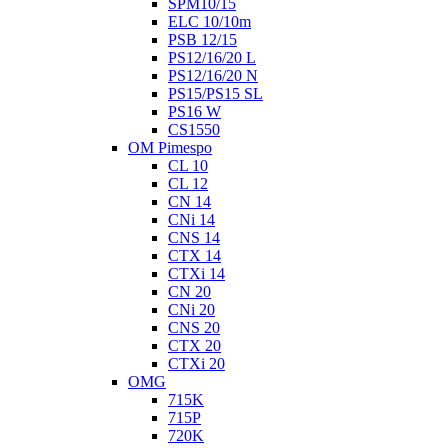
SPM10/15
ELC 10/10m
PSB 12/15
PS12/16/20 L
PS12/16/20 N
PS15/PS15 SL
PS16 W
CS1550
OM Pimespo
CL 10
CL 12
CN 14
CNi 14
CNS 14
CTX 14
CTXi 14
CN 20
CNi 20
CNS 20
CTX 20
CTXi 20
OMG
715K
715P
720K