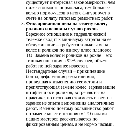
существует интересная закономерность: чем
ниже стоимость нормо-часа, тем большее
кол-во нормо-часов в итоге фигурирует в
счете на оплату типовых ремонтных работ.
Фиксированная цена на замену колес,
роликов и основных узлов рохли.
Бережное отношение к гидравлической
тележке сводит к минимуму затраты на ее
обслуживание – требуется только замена
колес и роликов по износу плюс плановое
ТО. Замена колес и роликов на рохле – это
типовая операция в 95% случаев, объем
работ по ней заранее известен.
Нестандартные случаи – прикипевшие
болты, деформация рамы или вил,
приведшая к изменению геометрии и
препятствующая замене колес, заржавевшие
штифты и оси роликов, встречаются на
практике, но итоговая стоимость известна
заранее из опыта выполнения аналогичных
работ. Именно поэтому большинство работ
по замене колес и плановым ТО силами
наших мастеров рассчитывается по
фиксированным ценам, а не нормо-часами.