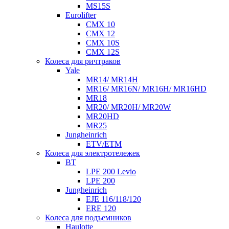
MS15S
Eurolifter
CMX 10
CMX 12
CMX 10S
CMX 12S
Колеса для ричтраков
Yale
MR14/ MR14H
MR16/ MR16N/ MR16H/ MR16HD
MR18
MR20/ MR20H/ MR20W
MR20HD
MR25
Jungheinrich
ETV/ETM
Колеса для электротележек
BT
LPE 200 Levio
LPE 200
Jungheinrich
EJE 116/118/120
ERE 120
Колеса для подъемников
Haulotte