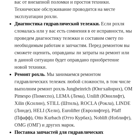
вас от внезапной поломки и простоя техники.
Техническое обслуживание проводится на месте
эксплуатации рохли.
Диагностика гидравлической тележки.
Если рохля
сломалась или у вас есть сомнения в ее исправности, мы
проведем диагностику тележки и составим смету по
необходимым работам и запчастям. Перед ремонтом вы
сможете оценить, оправданы ли затраты на ремонт или
в данной ситуации будет оправдано приобретение
новой техники.
Ремонт рохль
.
Мы занимаемся ремонтом
гидравлических тележек любой сложности, в том числе
выполним ремонт рохль Jungheinrich (Юнгхайнрих), OM
Pimespo (Пимеспо), LEMA (Лема), Unilift (Юнилифт),
Xilin (Ксилин), STILL (Штиль), ROCLA (Рокла), LINDE
(Линде), HELI (Хели), Eurolifter (Евролифтер), Pfaff
(Пфафф), Otto Kurbach (Отто Курбах), Noblift (Ноблифт),
OMG (ОМГ) и других марок.
Поставка запчастей для гидравлических