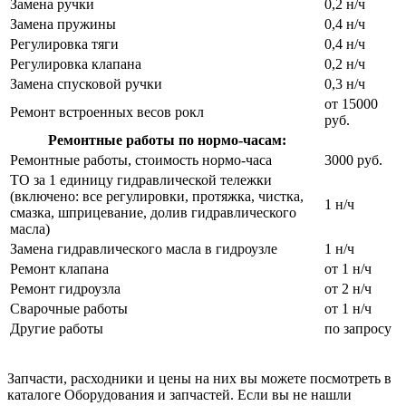
Замена ручки
0,2 н/ч
Замена пружины
0,4 н/ч
Регулировка тяги
0,4 н/ч
Регулировка клапана
0,2 н/ч
Замена спусковой ручки
0,3 н/ч
от 15000
Ремонт встроенных весов рокл
руб.
Ремонтные работы по нормо-часам:
Ремонтные работы, стоимость нормо-часа
3000 руб.
ТО за 1 единицу гидравлической тележки
(включено: все регулировки, протяжка, чистка,
1 н/ч
смазка, шприцевание, долив гидравлического
масла)
Замена гидравлического масла в гидроузле
1 н/ч
Ремонт клапана
от 1 н/ч
Ремонт гидроузла
от 2 н/ч
Сварочные работы
от 1 н/ч
Другие работы
по запросу
Запчасти, расходники и цены на них вы можете посмотреть в
каталоге Оборудования и запчастей. Если вы не нашли