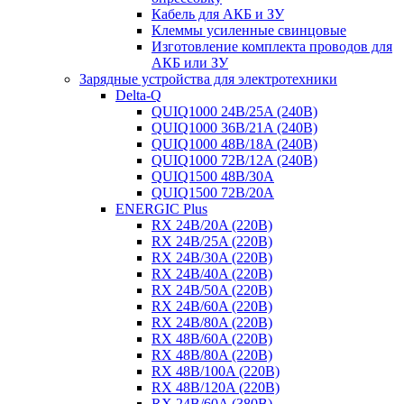
Кабель для АКБ и ЗУ
Клеммы усиленные свинцовые
Изготовление комплекта проводов для
АКБ или ЗУ
Зарядные устройства для электротехники
Delta-Q
QUIQ1000 24B/25A (240B)
QUIQ1000 36B/21A (240B)
QUIQ1000 48B/18A (240B)
QUIQ1000 72B/12A (240B)
QUIQ1500 48B/30A
QUIQ1500 72B/20A
ENERGIC Plus
RX 24B/20A (220B)
RX 24B/25A (220B)
RX 24B/30A (220B)
RX 24B/40A (220B)
RX 24B/50A (220B)
RX 24B/60A (220B)
RX 24B/80A (220B)
RX 48B/60A (220B)
RX 48B/80A (220B)
RX 48B/100A (220B)
RX 48B/120A (220B)
RX 24B/60A (380B)