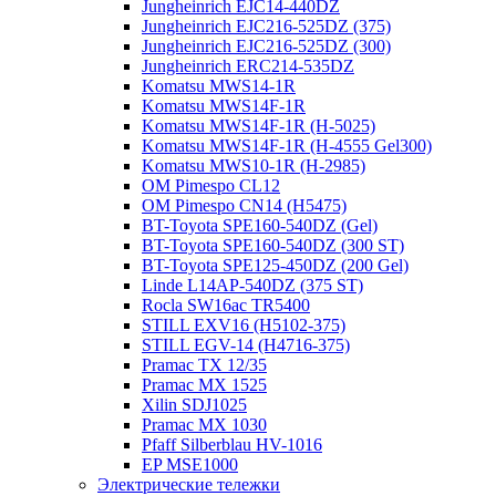
Jungheinrich EJC14-440DZ
Jungheinrich EJC216-525DZ (375)
Jungheinrich EJC216-525DZ (300)
Jungheinrich ERC214-535DZ
Komatsu MWS14-1R
Komatsu MWS14F-1R
Komatsu MWS14F-1R (H-5025)
Komatsu MWS14F-1R (H-4555 Gel300)
Komatsu MWS10-1R (Н-2985)
OM Pimespo CL12
OM Pimespo CN14 (Н5475)
BT-Toyota SPE160-540DZ (Gel)
BT-Toyota SPE160-540DZ (300 ST)
BT-Toyota SPE125-450DZ (200 Gel)
Linde L14AP-540DZ (375 ST)
Rocla SW16ac TR5400
STILL EXV16 (H5102-375)
STILL EGV-14 (H4716-375)
Pramac TX 12/35
Pramac MX 1525
Xilin SDJ1025
Pramac MX 1030
Pfaff Silberblau HV-1016
EP MSE1000
Электрические тележки