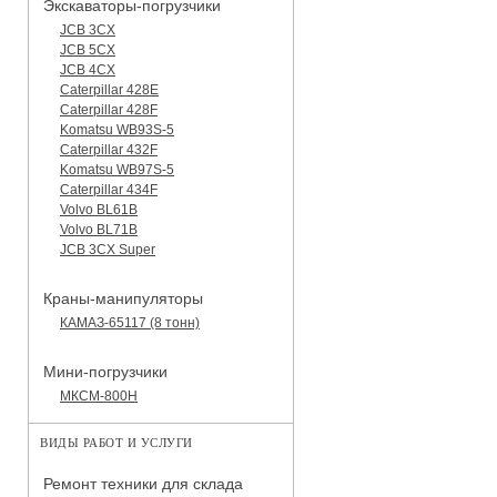
Экскаваторы-погрузчики
JCB 3CX
JCB 5CX
JCB 4CX
Caterpillar 428E
Caterpillar 428F
Komatsu WB93S-5
Caterpillar 432F
Komatsu WB97S-5
Caterpillar 434F
Volvo BL61B
Volvo BL71B
JCB 3CX Super
Краны-манипуляторы
КАМАЗ-65117 (8 тонн)
Мини-погрузчики
МКСМ-800H
ВИДЫ РАБОТ И УСЛУГИ
Ремонт техники для склада