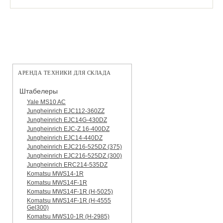
АРЕНДА ТЕХНИКИ ДЛЯ СКЛАДА
Штабелеры
Yale MS10 AC
Jungheinrich EJC112-360ZZ
Jungheinrich EJC14G-430DZ
Jungheinrich EJC-Z 16-400DZ
Jungheinrich EJC14-440DZ
Jungheinrich EJC216-525DZ (375)
Jungheinrich EJC216-525DZ (300)
Jungheinrich ERC214-535DZ
Komatsu MWS14-1R
Komatsu MWS14F-1R
Komatsu MWS14F-1R (H-5025)
Komatsu MWS14F-1R (H-4555
Gel300)
Komatsu MWS10-1R (Н-2985)