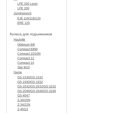
LPE 200 Levio
LPE 200
Jungheinrich
EJE 116/118/120
ERE 120
Колеса для подъемников
Haulotte
Optimum 6/8
Compact 8/8W
Compact 10/10N
Compact 12
Compact 14
Star 8/10
Genie
GS-1530/GS-1532
GS-1930/GS-1932
GS-2032/GS-2632/GS-3232
GS-2046/GS-2646/GS-3246
GS-4047
Z-30/20N
Z-34/22N
Z-40/23