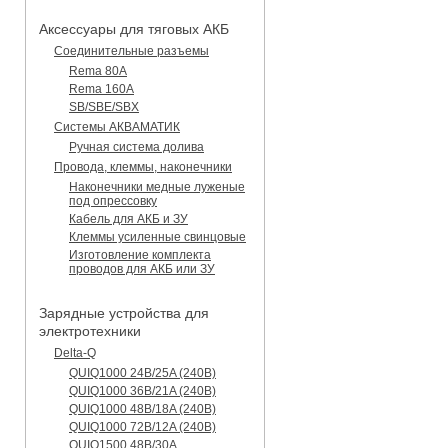
Аксессуары для тяговых АКБ
Соединительные разъемы
Rema 80A
Rema 160A
SB/SBE/SBX
Системы АКВАМАТИК
Ручная система долива
Провода, клеммы, наконечники
Наконечники медные луженые
под опрессовку
Кабель для АКБ и ЗУ
Клеммы усиленные свинцовые
Изготовление комплекта
проводов для АКБ или ЗУ
Зарядные устройства для
электротехники
Delta-Q
QUIQ1000 24B/25A (240B)
QUIQ1000 36B/21A (240B)
QUIQ1000 48B/18A (240B)
QUIQ1000 72B/12A (240B)
QUIQ1500 48B/30A