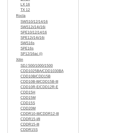
LX 16
TX 12
Rocla
SWS10/12/14/16
SWS12i/14i/16i
SPE10/12/14/16
SPE12i/14i/16i
SWS16s
SPE16s
SP12/16ac (i)
Xilin
SDJ 500/1000/1500
CDD1025BA/CDD1030BA
CDD10B/CDD15B
CDD10B-III/CDD15B-III
CDD10R-E/CDD12R-E
CDD15H
CDD15M
CDD15S
CDD20M
CDDR10-III/CDDR12-III
CDDR15-I/II
CDDR15-III
CDDR15S