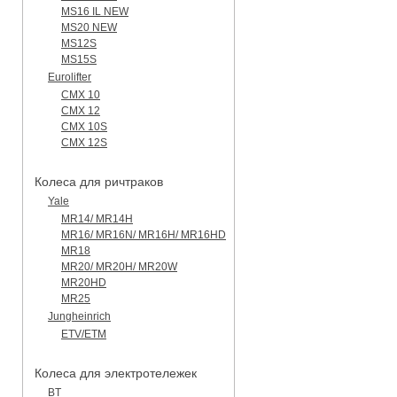
MS16 IL NEW
MS20 NEW
MS12S
MS15S
Eurolifter
CMX 10
CMX 12
CMX 10S
CMX 12S
Колеса для ричтраков
Yale
MR14/ MR14H
MR16/ MR16N/ MR16H/ MR16HD
MR18
MR20/ MR20H/ MR20W
MR20HD
MR25
Jungheinrich
ETV/ETM
Колеса для электротележек
BT