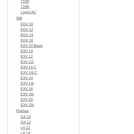
715P
720K
Logos AC
Still
EGV 10
EGV 12
EGV 14
EGV 16
EXV 10 Basic
EXV 10
EXV 12
EXV 12i
EXV 14 C
EXV 14i C
EXV 14
EXV 14i
EXV 16
EXV 16i
EXV 20
EXV 20i
Pramac
GX 10
GX 12
LX 12
LX 14