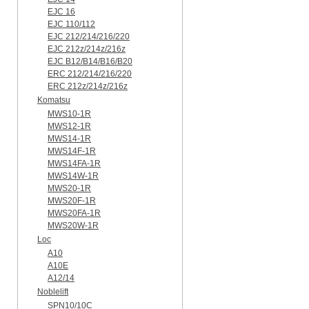
EJC 16
EJC 110/112
EJC 212/214/216/220
EJC 212z/214z/216z
EJC B12/B14/B16/B20
ERC 212/214/216/220
ERC 212z/214z/216z
Komatsu
MWS10-1R
MWS12-1R
MWS14-1R
MWS14F-1R
MWS14FA-1R
MWS14W-1R
MWS20-1R
MWS20F-1R
MWS20FA-1R
MWS20W-1R
Loc
A10
A10E
A12/14
Noblelift
SPN10/10C