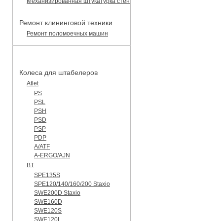
Механизированная штукатурка стен
Ремонт клининговой техники
Ремонт поломоечных машин
КАТАЛОГ ЗАПЧАСТЕЙ
Колеса для штабелеров
Atlet
PS
PSL
PSH
PSD
PSP
PDP
A/ATF
A-ERGO/AJN
BT
SPE135S
SPE120/140/160/200 Staxio
SWE200D Staxio
SWE160D
SWE120S
SWE120L