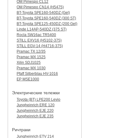
OM Pimespo CL12
OM Pimespo CN14 (Н5475)
BT-Toyota SPE160-540DZ (Gel)
BT-Toyota SPE160-540DZ (300 ST)
BT-Toyota SPE125-450DZ (200 Gel)
Linde L14AP-540DZ (375 ST)
Rocla SW16ac TR5400
STILL EXV16 (H5102-375)
STILL EGV-14 (H4716-375)
Pramac TX 12/35
Pramac MX 1525
Xilin SDJ1025
Pramac MX 1030
Pfaff Silberblau HV-1016
EP MSE1000
Электрические тележки
Toyota (BT) LPE200 Levio
Jungheinrich ERE 120
Jungheinrich EJE 220
Jungheinrich EJE 235
Ричтраки
Jungheinrich ETV 214