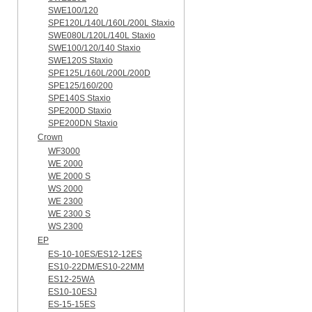
SWE100/120
SPE120L/140L/160L/200L Staxio
SWE080L/120L/140L Staxio
SWE100/120/140 Staxio
SWE120S Staxio
SPE125L/160L/200L/200D
SPE125/160/200
SPE140S Staxio
SPE200D Staxio
SPE200DN Staxio
Crown
WF3000
WE 2000
WE 2000 S
WS 2000
WE 2300
WE 2300 S
WS 2300
EP
ES-10-10ES/ES12-12ES
ES10-22DM/ES10-22MM
ES12-25WA
ES10-10ESJ
ES-15-15ES