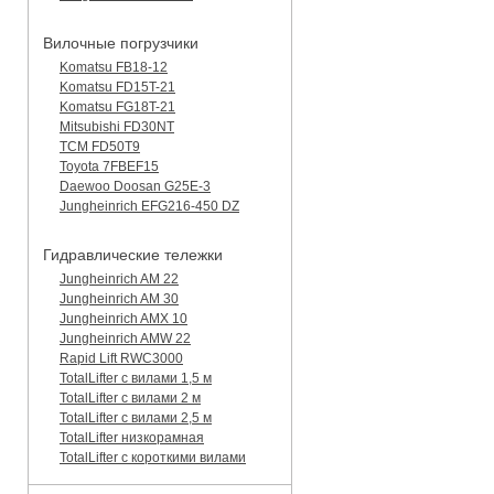
Вилочные погрузчики
Komatsu FB18-12
Komatsu FD15T-21
Komatsu FG18T-21
Mitsubishi FD30NT
TCM FD50T9
Toyota 7FBEF15
Daewoo Doosan G25E-3
Jungheinrich EFG216-450 DZ
Гидравлические тележки
Jungheinrich AM 22
Jungheinrich AM 30
Jungheinrich AMX 10
Jungheinrich AMW 22
Rapid Lift RWC3000
TotalLifter с вилами 1,5 м
TotalLifter с вилами 2 м
TotalLifter с вилами 2,5 м
TotalLifter низкорамная
TotalLifter с короткими вилами