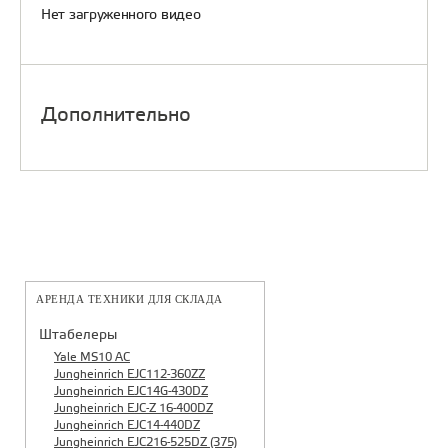
Нет загруженного видео
Дополнительно
АРЕНДА ТЕХНИКИ ДЛЯ СКЛАДА
Штабелеры
Yale MS10 AC
Jungheinrich EJC112-360ZZ
Jungheinrich EJC14G-430DZ
Jungheinrich EJC-Z 16-400DZ
Jungheinrich EJC14-440DZ
Jungheinrich EJC216-525DZ (375)