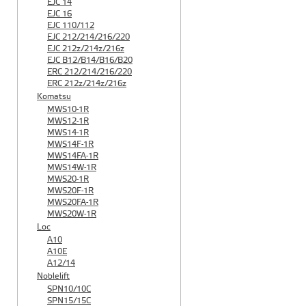
EJC 14
EJC 16
EJC 110/112
EJC 212/214/216/220
EJC 212z/214z/216z
EJC B12/B14/B16/B20
ERC 212/214/216/220
ERC 212z/214z/216z
Komatsu
MWS10-1R
MWS12-1R
MWS14-1R
MWS14F-1R
MWS14FA-1R
MWS14W-1R
MWS20-1R
MWS20F-1R
MWS20FA-1R
MWS20W-1R
Loc
A10
A10E
A12/14
Noblelift
SPN10/10C
SPN15/15C