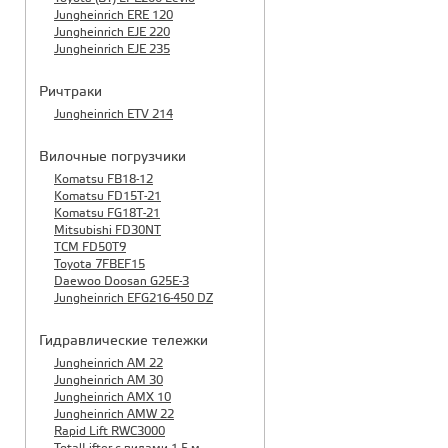
Jungheinrich ERE 120
Jungheinrich EJE 220
Jungheinrich EJE 235
Ричтраки
Jungheinrich ETV 214
Вилочные погрузчики
Komatsu FB18-12
Komatsu FD15T-21
Komatsu FG18T-21
Mitsubishi FD30NT
TCM FD50T9
Toyota 7FBEF15
Daewoo Doosan G25E-3
Jungheinrich EFG216-450 DZ
Гидравлические тележки
Jungheinrich AM 22
Jungheinrich AM 30
Jungheinrich AMX 10
Jungheinrich AMW 22
Rapid Lift RWC3000