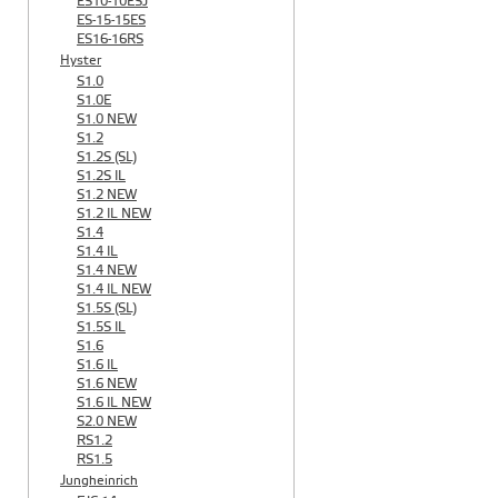
ES10-10ESJ
ES-15-15ES
ES16-16RS
Hyster
S1.0
S1.0E
S1.0 NEW
S1.2
S1.2S (SL)
S1.2S IL
S1.2 NEW
S1.2 IL NEW
S1.4
S1.4 IL
S1.4 NEW
S1.4 IL NEW
S1.5S (SL)
S1.5S IL
S1.6
S1.6 IL
S1.6 NEW
S1.6 IL NEW
S2.0 NEW
RS1.2
RS1.5
Jungheinrich