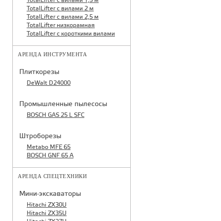
TotalLifter с вилами 1,5 м
TotalLifter с вилами 2 м
TotalLifter с вилами 2,5 м
TotalLifter низкорамная
TotalLifter с короткими вилами
АРЕНДА ИНСТРУМЕНТА
Плиткорезы
DeWalt D24000
Промышленные пылесосы
BOSCH GAS 25 L SFC
Штроборезы
Metabo MFE 65
BOSCH GNF 65 A
АРЕНДА СПЕЦТЕХНИКИ
Мини-экскаваторы
Hitachi ZX30U
Hitachi ZX35U