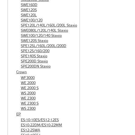
SWE160D
SWE120S
SWE120L
SWE100/120
SPE120L/140L/160L/200L Staxio
SWE080L/120L/140L Staxio
SWE100/120/140 Staxio
SWE120S Staxio
SPE125L/160L/200L/200D
SPE125/160/200
SPE140S Staxio
SPE200D Staxio
SPE200DN Staxio
Crown
WF3000
WE 2000
WE 2000 S
WS 2000
WE 2300
WE 2300 S
WS 2300
EP
ES-10-10ES/ES12-12ES
ES10-22DM/ES10-22MM
ES12-25WA