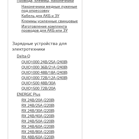
Провода, клеммы, наконечники
Наконечники медные луженые
под опрессовку
Кабель для АКБ и ЗУ
Клеммы усиленные свинцовые
Изготовление комплекта
проводов для АКБ или ЗУ
Зарядные устройства для
электротехники
Delta-Q
QUIQ1000 24B/25A (240B)
QUIQ1000 36B/21A (240B)
QUIQ1000 48B/18A (240B)
QUIQ1000 72B/12A (240B)
QUIQ1500 48B/30A
QUIQ1500 72B/20A
ENERGIC Plus
RX 24B/20A (220B)
RX 24B/25A (220B)
RX 24B/30A (220B)
RX 24B/40A (220B)
RX 24B/50A (220B)
RX 24B/60A (220B)
RX 24B/80A (220B)
RX 48B/60A (220B)