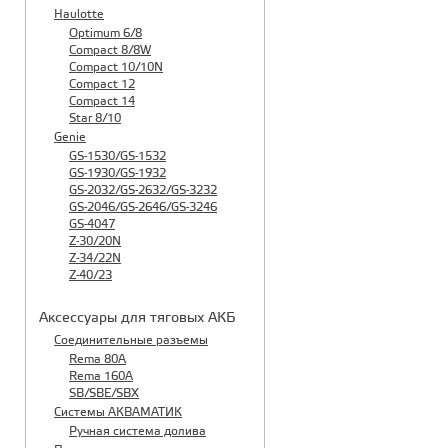
Haulotte
Optimum 6/8
Compact 8/8W
Compact 10/10N
Compact 12
Compact 14
Star 8/10
Genie
GS-1530/GS-1532
GS-1930/GS-1932
GS-2032/GS-2632/GS-3232
GS-2046/GS-2646/GS-3246
GS-4047
Z-30/20N
Z-34/22N
Z-40/23
Аксессуары для тяговых АКБ
Соединительные разъемы
Rema 80A
Rema 160A
SB/SBE/SBX
Системы АКВАМАТИК
Ручная система долива