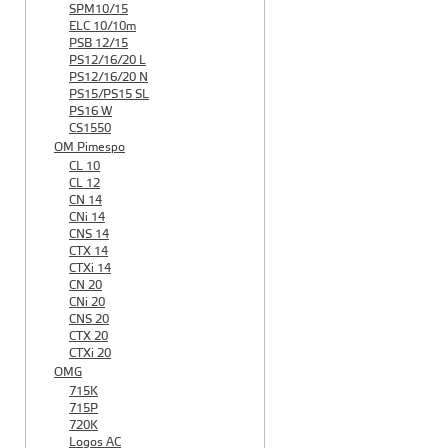
SPM10/15
ELC 10/10m
PSB 12/15
PS12/16/20 L
PS12/16/20 N
PS15/PS15 SL
PS16 W
CS1550
OM Pimespo
CL 10
CL 12
CN 14
CNi 14
CNS 14
CTX 14
CTXi 14
CN 20
CNi 20
CNS 20
CTX 20
CTXi 20
OMG
715K
715P
720K
Logos AC