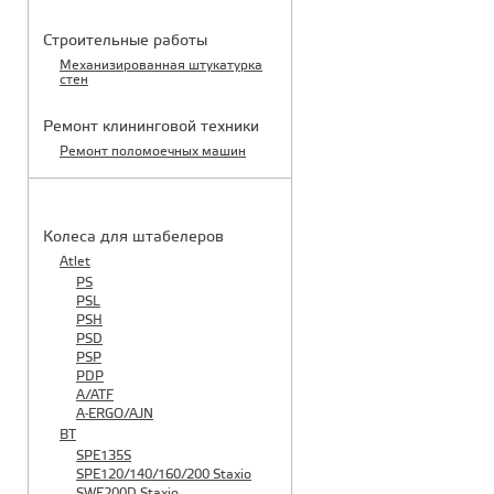
Строительные работы
Механизированная штукатурка
стен
Ремонт клининговой техники
Ремонт поломоечных машин
КАТАЛОГ ЗАПЧАСТЕЙ
Колеса для штабелеров
Atlet
PS
PSL
PSH
PSD
PSP
PDP
A/ATF
A-ERGO/AJN
BT
SPE135S
SPE120/140/160/200 Staxio
SWE200D Staxio