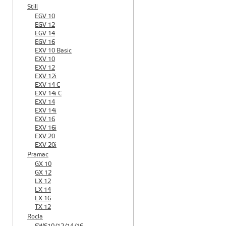
Still
EGV 10
EGV 12
EGV 14
EGV 16
EXV 10 Basic
EXV 10
EXV 12
EXV 12i
EXV 14 C
EXV 14i C
EXV 14
EXV 14i
EXV 16
EXV 16i
EXV 20
EXV 20i
Pramac
GX 10
GX 12
LX 12
LX 14
LX 16
TX 12
Rocla