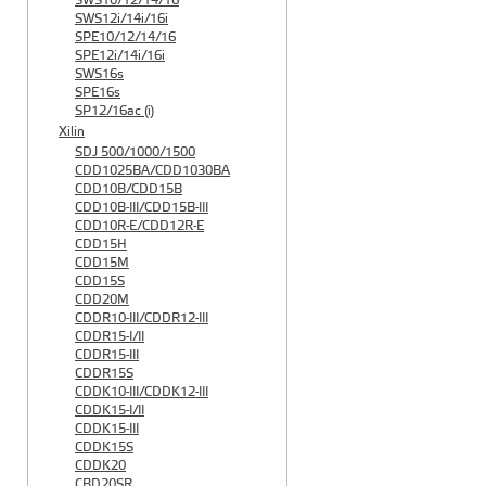
SWS10/12/14/16
SWS12i/14i/16i
SPE10/12/14/16
SPE12i/14i/16i
SWS16s
SPE16s
SP12/16ac (i)
Xilin
SDJ 500/1000/1500
CDD1025BA/CDD1030BA
CDD10B/CDD15B
CDD10B-III/CDD15B-III
CDD10R-E/CDD12R-E
CDD15H
CDD15M
CDD15S
CDD20M
CDDR10-III/CDDR12-III
CDDR15-I/II
CDDR15-III
CDDR15S
CDDK10-III/CDDK12-III
CDDK15-I/II
CDDK15-III
CDDK15S
CDDK20
CBD20SR