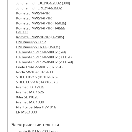
Jungheinrich EJC216-525DZ (300)
Jungheinrich ERC214-535DZ
Komatsu MWS14-1R
Komatsu MWS14F-1R
Komatsu MWS14F-1R (H-5025)
Komatsu MWS14F-1R (H-4555
Gel300)
Komatsu MWS10-1R (Н-2985)
OM Pimespo CL12
OM Pimespo CN14 (Н5475)
BT-Toyota SPE160-540DZ (Gel)
BT-Toyota SPE160-540DZ (300 ST)
BT-Toyota SPE125-450DZ (200 Gel)
Linde L14AP-540DZ (375 ST)
Rocla SW16ac TR5400
STILL EXV16 (H5102-375)
STILL EGV-14 (H4716-375)
Pramac TX 12/35
Pramac MX 1525
Xilin SDJ1025
Pramac MX 1030
Pfaff Silberblau HV-1016
EP MSE1000
Электрические тележки
Toyota (BT) LPE200 Levio