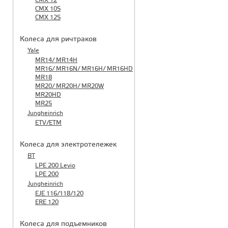
CMX 12
CMX 10S
CMX 12S
Колеса для ричтраков
Yale
MR14/ MR14H
MR16/ MR16N/ MR16H/ MR16HD
MR18
MR20/ MR20H/ MR20W
MR20HD
MR25
Jungheinrich
ETV/ETM
Колеса для электротележек
BT
LPE 200 Levio
LPE 200
Jungheinrich
EJE 116/118/120
ERE 120
Колеса для подъемников