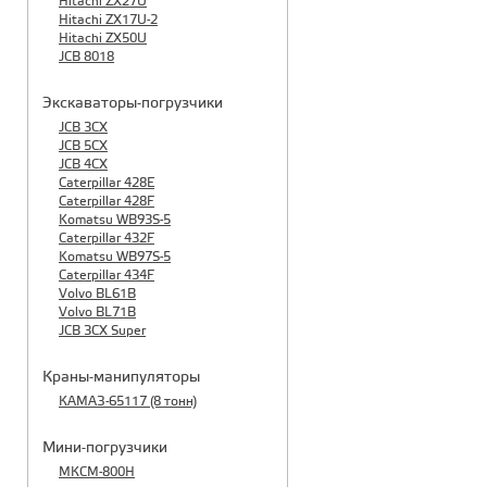
Hitachi ZX27U
Hitachi ZX17U-2
Hitachi ZX50U
JCB 8018
Экскаваторы-погрузчики
JCB 3CX
JCB 5CX
JCB 4CX
Caterpillar 428E
Caterpillar 428F
Komatsu WB93S-5
Caterpillar 432F
Komatsu WB97S-5
Caterpillar 434F
Volvo BL61B
Volvo BL71B
JCB 3CX Super
Краны-манипуляторы
КАМАЗ-65117 (8 тонн)
Мини-погрузчики
МКСМ-800H