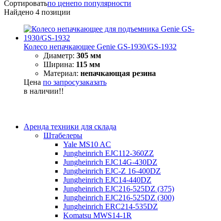
Сортировать
по цене
по популярности
Найдено
4
позиции
Колесо непачкающее Genie GS-1930/GS-1932
Диаметр:
305 мм
Ширина:
115 мм
Материал:
непачкающая резина
Цена
по запросу
заказать
в наличии!!
Аренда техники для склада
Штабелеры
Yale MS10 AC
Jungheinrich EJC112-360ZZ
Jungheinrich EJC14G-430DZ
Jungheinrich EJC-Z 16-400DZ
Jungheinrich EJC14-440DZ
Jungheinrich EJC216-525DZ (375)
Jungheinrich EJC216-525DZ (300)
Jungheinrich ERC214-535DZ
Komatsu MWS14-1R