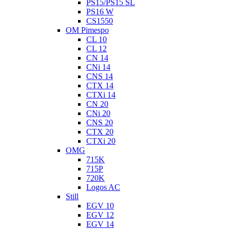
PS15/PS15 SL
PS16 W
CS1550
OM Pimespo
CL 10
CL 12
CN 14
CNi 14
CNS 14
CTX 14
CTXi 14
CN 20
CNi 20
CNS 20
CTX 20
CTXi 20
OMG
715K
715P
720K
Logos AC
Still
EGV 10
EGV 12
EGV 14