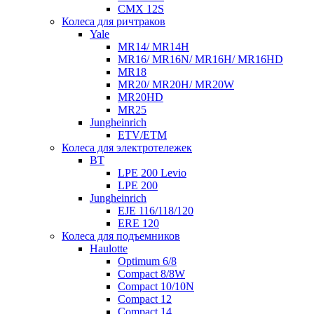
CMX 12S
Колеса для ричтраков
Yale
MR14/ MR14H
MR16/ MR16N/ MR16H/ MR16HD
MR18
MR20/ MR20H/ MR20W
MR20HD
MR25
Jungheinrich
ETV/ETM
Колеса для электротележек
BT
LPE 200 Levio
LPE 200
Jungheinrich
EJE 116/118/120
ERE 120
Колеса для подъемников
Haulotte
Optimum 6/8
Compact 8/8W
Compact 10/10N
Compact 12
Compact 14