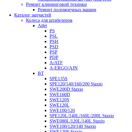
Ремонт клининговой техники
Ремонт поломоечных машин
Каталог запчастей
Колеса для штабелеров
Atlet
PS
PSL
PSH
PSD
PSP
PDP
A/ATF
A-ERGO/AJN
BT
SPE135S
SPE120/140/160/200 Staxio
SWE200D Staxio
SWE160D
SWE120S
SWE120L
SWE100/120
SPE120L/140L/160L/200L Staxio
SWE080L/120L/140L Staxio
SWE100/120/140 Staxio
SWE120S Staxio