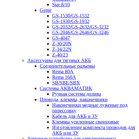
Star 8/10
Genie
GS-1530/GS-1532
GS-1930/GS-1932
GS-2032/GS-2632/GS-3232
GS-2046/GS-2646/GS-3246
GS-4047
Z-30/20N
Z-34/22N
Z-40/23
Аксессуары для тяговых АКБ
Соединительные разъемы
Rema 80A
Rema 160A
SB/SBE/SBX
Системы АКВАМАТИК
Ручная система долива
Провода, клеммы, наконечники
Наконечники медные луженые под
опрессовку
Кабель для АКБ и ЗУ
Клеммы усиленные свинцовые
Изготовление комплекта проводов для
АКБ или ЗУ
Зарядные устройства для электротехники