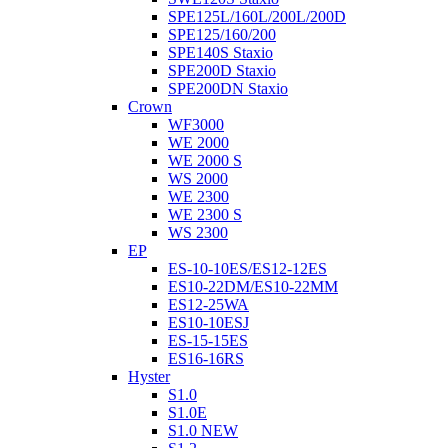
SPE125L/160L/200L/200D
SPE125/160/200
SPE140S Staxio
SPE200D Staxio
SPE200DN Staxio
Crown
WF3000
WE 2000
WE 2000 S
WS 2000
WE 2300
WE 2300 S
WS 2300
EP
ES-10-10ES/ES12-12ES
ES10-22DM/ES10-22MM
ES12-25WA
ES10-10ESJ
ES-15-15ES
ES16-16RS
Hyster
S1.0
S1.0E
S1.0 NEW