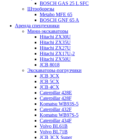
BOSCH GAS 25 L SFC
Штроборезы
Metabo MFE 65
BOSCH GNF 65 A
Аренда спецтехники
Мини-экскаваторы
Hitachi ZX30U
Hitachi ZX35U
Hitachi ZX27U
Hitachi ZX17U-2
Hitachi ZX50U
JCB 8018
Экскаваторы-погрузчики
JCB 3CX
JCB 5CX
JCB 4CX
Caterpillar 428E
Caterpillar 428F
Komatsu WB93S-5
Caterpillar 432F
Komatsu WB97S-5
Caterpillar 434F
Volvo BL61B
Volvo BL71B
JCB 3CX Super