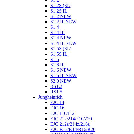
S1.2
S1.2S (SL)
S1.2S IL
S1.2 NEW
S1.2 IL NEW
S1.4
S1.4 IL
S1.4 NEW
S1.4 IL NEW
S1.5S (SL)
S1.5S IL
S1.6
S1.6 IL
S1.6 NEW
S1.6 IL NEW
S2.0 NEW
RS1.2
RS1.5
Jungheinrich
EJC 14
EJC 16
EJC 110/112
EJC 212/214/216/220
EJC 212z/214z/216z
EJC B12/B14/B16/B20