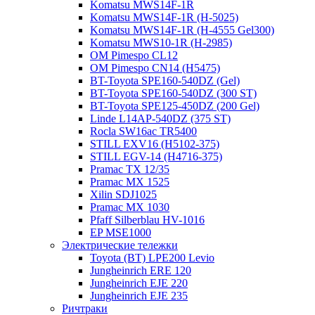
Komatsu MWS14F-1R
Komatsu MWS14F-1R (H-5025)
Komatsu MWS14F-1R (H-4555 Gel300)
Komatsu MWS10-1R (Н-2985)
OM Pimespo CL12
OM Pimespo CN14 (Н5475)
BT-Toyota SPE160-540DZ (Gel)
BT-Toyota SPE160-540DZ (300 ST)
BT-Toyota SPE125-450DZ (200 Gel)
Linde L14AP-540DZ (375 ST)
Rocla SW16ac TR5400
STILL EXV16 (H5102-375)
STILL EGV-14 (H4716-375)
Pramac TX 12/35
Pramac MX 1525
Xilin SDJ1025
Pramac MX 1030
Pfaff Silberblau HV-1016
EP MSE1000
Электрические тележки
Toyota (BT) LPE200 Levio
Jungheinrich ERE 120
Jungheinrich EJE 220
Jungheinrich EJE 235
Ричтраки