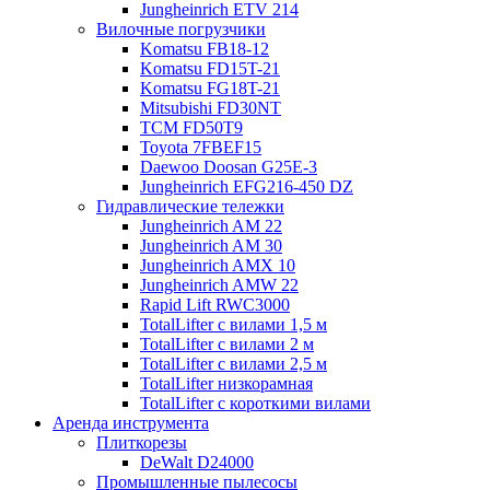
Jungheinrich ETV 214
Вилочные погрузчики
Komatsu FB18-12
Komatsu FD15T-21
Komatsu FG18T-21
Mitsubishi FD30NT
TCM FD50T9
Toyota 7FBEF15
Daewoo Doosan G25E-3
Jungheinrich EFG216-450 DZ
Гидравлические тележки
Jungheinrich AM 22
Jungheinrich AM 30
Jungheinrich AMX 10
Jungheinrich AMW 22
Rapid Lift RWC3000
TotalLifter с вилами 1,5 м
TotalLifter с вилами 2 м
TotalLifter с вилами 2,5 м
TotalLifter низкорамная
TotalLifter с короткими вилами
Аренда инструмента
Плиткорезы
DeWalt D24000
Промышленные пылесосы