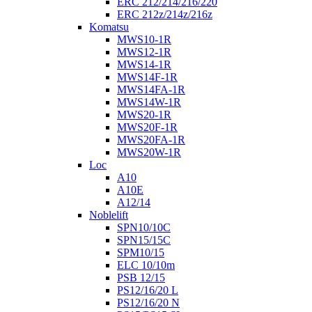
ERC 212/214/216/220
ERC 212z/214z/216z
Komatsu
MWS10-1R
MWS12-1R
MWS14-1R
MWS14F-1R
MWS14FA-1R
MWS14W-1R
MWS20-1R
MWS20F-1R
MWS20FA-1R
MWS20W-1R
Loc
A10
A10E
A12/14
Noblelift
SPN10/10C
SPN15/15C
SPM10/15
ELC 10/10m
PSB 12/15
PS12/16/20 L
PS12/16/20 N