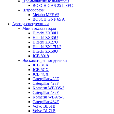
Промышленные пылесосы
BOSCH GAS 25 L SFC
Штроборезы
Metabo MFE 65
BOSCH GNF 65 A
Аренда спецтехники
Мини-экскаваторы
Hitachi ZX30U
Hitachi ZX35U
Hitachi ZX27U
Hitachi ZX17U-2
Hitachi ZX50U
JCB 8018
Экскаваторы-погрузчики
JCB 3CX
JCB 5CX
JCB 4CX
Caterpillar 428E
Caterpillar 428F
Komatsu WB93S-5
Caterpillar 432F
Komatsu WB97S-5
Caterpillar 434F
Volvo BL61B
Volvo BL71B