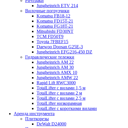
Ричтраки
Jungheinrich ETV 214
Вилочные погрузчики
Komatsu FB18-12
Komatsu FD15T-21
Komatsu FG18T-21
Mitsubishi FD30NT
TCM FD50T9
Toyota 7FBEF15
Daewoo Doosan G25E-3
Jungheinrich EFG216-450 DZ
Гидравлические тележки
Jungheinrich AM 22
Jungheinrich AM 30
Jungheinrich AMX 10
Jungheinrich AMW 22
Rapid Lift RWC3000
TotalLifter с вилами 1,5 м
TotalLifter с вилами 2 м
TotalLifter с вилами 2,5 м
TotalLifter низкорамная
TotalLifter с короткими вилами
Аренда инструмента
Плиткорезы
DeWalt D24000