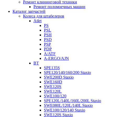
Ремонт клининговой техники
Ремонт поломоечных машин
Каталог запчастей
Колеса для штабелеров
Atlet
PS
PSL
PSH
PSD
PSP
PDP
A/ATF
A-ERGO/AJN
BT
SPE135S
SPE120/140/160/200 Staxio
SWE200D Staxio
SWE160D
SWE120S
SWE120L
SWE100/120
SPE120L/140L/160L/200L Staxio
SWE080L/120L/140L Staxio
SWE100/120/140 Staxio
SWE120S Staxio