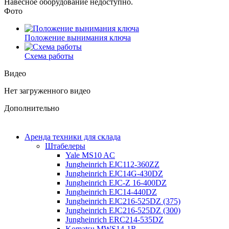
Навесное оборудование недоступно.
Фото
Положение вынимания ключа
Схема работы
Видео
Нет загруженного видео
Дополнительно
Аренда техники для склада
Штабелеры
Yale MS10 AC
Jungheinrich EJC112-360ZZ
Jungheinrich EJC14G-430DZ
Jungheinrich EJC-Z 16-400DZ
Jungheinrich EJC14-440DZ
Jungheinrich EJC216-525DZ (375)
Jungheinrich EJC216-525DZ (300)
Jungheinrich ERC214-535DZ
Komatsu MWS14-1R