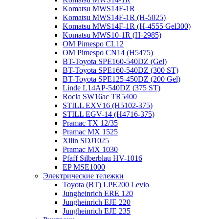
Komatsu MWS14F-1R
Komatsu MWS14F-1R (H-5025)
Komatsu MWS14F-1R (H-4555 Gel300)
Komatsu MWS10-1R (Н-2985)
OM Pimespo CL12
OM Pimespo CN14 (Н5475)
BT-Toyota SPE160-540DZ (Gel)
BT-Toyota SPE160-540DZ (300 ST)
BT-Toyota SPE125-450DZ (200 Gel)
Linde L14AP-540DZ (375 ST)
Rocla SW16ac TR5400
STILL EXV16 (H5102-375)
STILL EGV-14 (H4716-375)
Pramac TX 12/35
Pramac MX 1525
Xilin SDJ1025
Pramac MX 1030
Pfaff Silberblau HV-1016
EP MSE1000
Электрические тележки
Toyota (BT) LPE200 Levio
Jungheinrich ERE 120
Jungheinrich EJE 220
Jungheinrich EJE 235