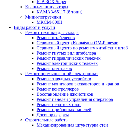
JCB 3CX Super
Краны-манипуляторы
КАМАЗ-65117 (8 тонн)
Мини-погрузчики
МКСМ-800H
Виды работ и услуги
Ремонт техники для склада
Ремонт штабелеров
Сервисный центр Komatsu и OM-Pimespo
Сервисный центр по ремонту китайских штаб
Ремонт гнутых вил штабелера
Ремонт гидравлических тележек
Ремонт электрических тележек
Ремонт ричтраков
Ремонт промышленной электроники
Ремонт зарядных устройств
Ремонт мониторов экскаваторов и кранов
Ремонт контроллеров
Восстановление джойстиков
Ремонт панелей управления оператора
Ремонт печатных плат
Ремонт приборных панелей
Договор оферты
Строительные работы
Механизированная штукатурка стен