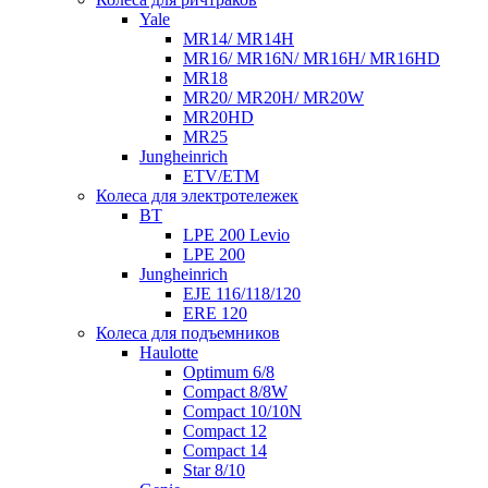
Yale
MR14/ MR14H
MR16/ MR16N/ MR16H/ MR16HD
MR18
MR20/ MR20H/ MR20W
MR20HD
MR25
Jungheinrich
ETV/ETM
Колеса для электротележек
BT
LPE 200 Levio
LPE 200
Jungheinrich
EJE 116/118/120
ERE 120
Колеса для подъемников
Haulotte
Optimum 6/8
Compact 8/8W
Compact 10/10N
Compact 12
Compact 14
Star 8/10