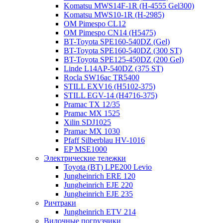
Komatsu MWS14F-1R (H-4555 Gel300)
Komatsu MWS10-1R (Н-2985)
OM Pimespo CL12
OM Pimespo CN14 (Н5475)
BT-Toyota SPE160-540DZ (Gel)
BT-Toyota SPE160-540DZ (300 ST)
BT-Toyota SPE125-450DZ (200 Gel)
Linde L14AP-540DZ (375 ST)
Rocla SW16ac TR5400
STILL EXV16 (H5102-375)
STILL EGV-14 (H4716-375)
Pramac TX 12/35
Pramac MX 1525
Xilin SDJ1025
Pramac MX 1030
Pfaff Silberblau HV-1016
EP MSE1000
Электрические тележки
Toyota (BT) LPE200 Levio
Jungheinrich ERE 120
Jungheinrich EJE 220
Jungheinrich EJE 235
Ричтраки
Jungheinrich ETV 214
Вилочные погрузчики