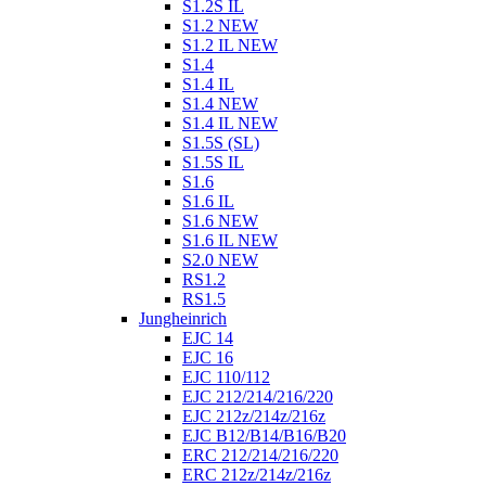
S1.2S IL
S1.2 NEW
S1.2 IL NEW
S1.4
S1.4 IL
S1.4 NEW
S1.4 IL NEW
S1.5S (SL)
S1.5S IL
S1.6
S1.6 IL
S1.6 NEW
S1.6 IL NEW
S2.0 NEW
RS1.2
RS1.5
Jungheinrich
EJC 14
EJC 16
EJC 110/112
EJC 212/214/216/220
EJC 212z/214z/216z
EJC B12/B14/B16/B20
ERC 212/214/216/220
ERC 212z/214z/216z