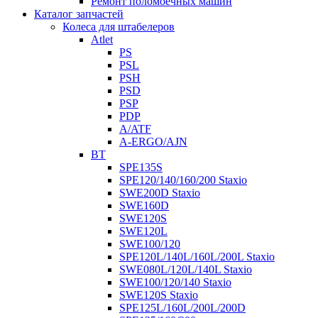
Ремонт поломоечных машин
Каталог запчастей
Колеса для штабелеров
Atlet
PS
PSL
PSH
PSD
PSP
PDP
A/ATF
A-ERGO/AJN
BT
SPE135S
SPE120/140/160/200 Staxio
SWE200D Staxio
SWE160D
SWE120S
SWE120L
SWE100/120
SPE120L/140L/160L/200L Staxio
SWE080L/120L/140L Staxio
SWE100/120/140 Staxio
SWE120S Staxio
SPE125L/160L/200L/200D