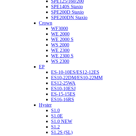
SPE125/160/200
SPE140S Staxio
SPE200D Staxio
SPE200DN Staxio
Crown
WF3000
WE 2000
WE 2000 S
WS 2000
WE 2300
WE 2300 S
WS 2300
EP
ES-10-10ES/ES12-12ES
ES10-22DM/ES10-22MM
ES12-25WA
ES10-10ESJ
ES-15-15ES
ES16-16RS
Hyster
S1.0
S1.0E
S1.0 NEW
S1.2
S1.2S (SL)