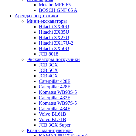
Metabo MFE 65
BOSCH GNF 65 A
Аренда спецтехники
Мини-экскаваторы
Hitachi ZX30U
Hitachi ZX35U
Hitachi ZX27U
Hitachi ZX17U-2
Hitachi ZX50U
JCB 8018
Экскаваторы-погрузчики
JCB 3CX
JCB 5CX
JCB 4CX
Caterpillar 428E
Caterpillar 428F
Komatsu WB93S-5
Caterpillar 432F
Komatsu WB97S-5
Caterpillar 434F
Volvo BL61B
Volvo BL71B
JCB 3CX Super
Краны-манипуляторы
КАМАЗ-65117 (8 тонн)