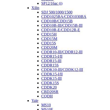
SP12/16ac (i)
Xilin
SDJ 500/1000/1500
CDD1025BA/CDD1030BA
CDD10B/CDD15B
CDD10B-III/CDD15B-III
CDD10R-E/CDD12R-E
CDD15H
CDD15M
CDD15S
CDD20M
CDDR10-III/CDDR12-III
CDDR15-I/II
CDDR15-III
CDDR15S
CDDK10-III/CDDK12-III
CDDK15-I/II
CDDK15-III
CDDK15S
CDDK20
CBD20SR
CQDH
Yale
MS10
MS10E