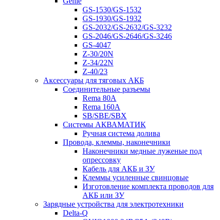
Genie
GS-1530/GS-1532
GS-1930/GS-1932
GS-2032/GS-2632/GS-3232
GS-2046/GS-2646/GS-3246
GS-4047
Z-30/20N
Z-34/22N
Z-40/23
Аксессуары для тяговых АКБ
Соединительные разъемы
Rema 80A
Rema 160A
SB/SBE/SBX
Системы АКВАМАТИК
Ручная система долива
Провода, клеммы, наконечники
Наконечники медные луженые под
опрессовку
Кабель для АКБ и ЗУ
Клеммы усиленные свинцовые
Изготовление комплекта проводов для
АКБ или ЗУ
Зарядные устройства для электротехники
Delta-Q