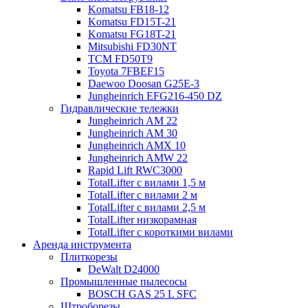
Komatsu FB18-12
Komatsu FD15T-21
Komatsu FG18T-21
Mitsubishi FD30NT
TCM FD50T9
Toyota 7FBEF15
Daewoo Doosan G25E-3
Jungheinrich EFG216-450 DZ
Гидравлические тележки
Jungheinrich AM 22
Jungheinrich AM 30
Jungheinrich AMX 10
Jungheinrich AMW 22
Rapid Lift RWC3000
TotalLifter с вилами 1,5 м
TotalLifter с вилами 2 м
TotalLifter с вилами 2,5 м
TotalLifter низкорамная
TotalLifter с короткими вилами
Аренда инструмента
Плиткорезы
DeWalt D24000
Промышленные пылесосы
BOSCH GAS 25 L SFC
Штроборезы