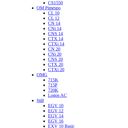
CS1550
OM Pimespo
CL 10
CL 12
CN 14
CNi 14
CNS 14
CTX 14
CTXi 14
CN 20
CNi 20
CNS 20
CTX 20
CTXi 20
OMG
715K
715P
720K
Logos AC
Still
EGV 10
EGV 12
EGV 14
EGV 16
EXV 10 Basic