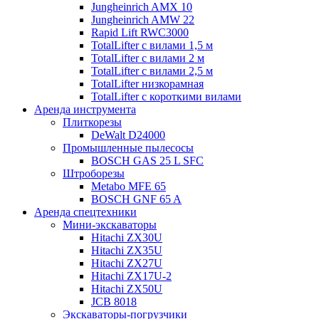
Jungheinrich AMX 10
Jungheinrich AMW 22
Rapid Lift RWC3000
TotalLifter с вилами 1,5 м
TotalLifter с вилами 2 м
TotalLifter с вилами 2,5 м
TotalLifter низкорамная
TotalLifter с короткими вилами
Аренда инструмента
Плиткорезы
DeWalt D24000
Промышленные пылесосы
BOSCH GAS 25 L SFC
Штроборезы
Metabo MFE 65
BOSCH GNF 65 A
Аренда спецтехники
Мини-экскаваторы
Hitachi ZX30U
Hitachi ZX35U
Hitachi ZX27U
Hitachi ZX17U-2
Hitachi ZX50U
JCB 8018
Экскаваторы-погрузчики