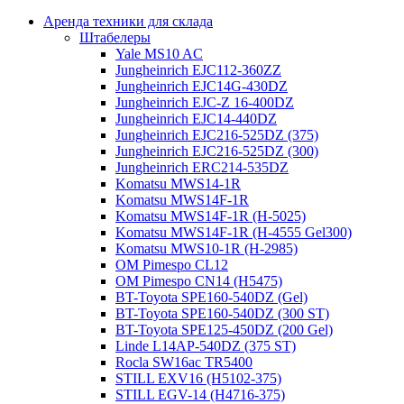
Аренда техники для склада
Штабелеры
Yale MS10 AC
Jungheinrich EJC112-360ZZ
Jungheinrich EJC14G-430DZ
Jungheinrich EJC-Z 16-400DZ
Jungheinrich EJC14-440DZ
Jungheinrich EJC216-525DZ (375)
Jungheinrich EJC216-525DZ (300)
Jungheinrich ERC214-535DZ
Komatsu MWS14-1R
Komatsu MWS14F-1R
Komatsu MWS14F-1R (H-5025)
Komatsu MWS14F-1R (H-4555 Gel300)
Komatsu MWS10-1R (Н-2985)
OM Pimespo CL12
OM Pimespo CN14 (Н5475)
BT-Toyota SPE160-540DZ (Gel)
BT-Toyota SPE160-540DZ (300 ST)
BT-Toyota SPE125-450DZ (200 Gel)
Linde L14AP-540DZ (375 ST)
Rocla SW16ac TR5400
STILL EXV16 (H5102-375)
STILL EGV-14 (H4716-375)