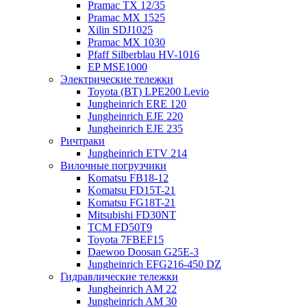
Pramac TX 12/35
Pramac MX 1525
Xilin SDJ1025
Pramac MX 1030
Pfaff Silberblau HV-1016
EP MSE1000
Электрические тележки
Toyota (BT) LPE200 Levio
Jungheinrich ERE 120
Jungheinrich EJE 220
Jungheinrich EJE 235
Ричтраки
Jungheinrich ETV 214
Вилочные погрузчики
Komatsu FB18-12
Komatsu FD15T-21
Komatsu FG18T-21
Mitsubishi FD30NT
TCM FD50T9
Toyota 7FBEF15
Daewoo Doosan G25E-3
Jungheinrich EFG216-450 DZ
Гидравлические тележки
Jungheinrich AM 22
Jungheinrich AM 30