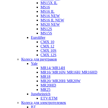
MS15X IL
MS16
MS16 IL
MS16 NEW
MS16 IL NEW
MS20 NEW
MS12S
MS15S
Eurolifter
CMX 10
CMX 12
CMX 10S
CMX 12S
Колеса для ричтраков
Yale
MR14/ MR14H
MR16/ MR16N/ MR16H/ MR16HD
MR18
MR20/ MR20H/ MR20W
MR20HD
MR25
Jungheinrich
ETV/ETM
Колеса для электротележек
BT