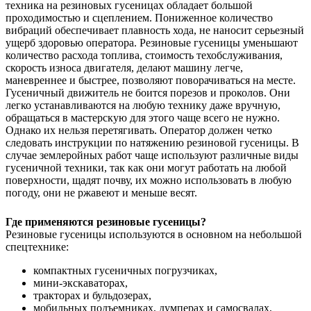
техника на резиновых гусеницах обладает большой
проходимостью и сцеплением. Пониженное количество
вибраций обеспечивает плавность хода, не наносит серьезный
ущерб здоровью оператора. Резиновые гусеницы уменьшают
количество расхода топлива, стоимость техобслуживания,
скорость износа двигателя, делают машину легче,
маневреннее и быстрее, позволяют поворачиваться на месте.
Гусеничный движитель не боится порезов и проколов. Они
легко устанавливаются на любую технику даже вручную,
обращаться в мастерскую для этого чаще всего не нужно.
Однако их нельзя перетягивать. Оператор должен четко
следовать инструкции по натяжению резиновой гусеницы.
В
случае землеройных работ чаще используют различные виды
гусеничной техники, так как они могут работать на любой
поверхности, щадят почву, их можно использовать в любую
погоду, они не ржавеют и меньше весят.
Где применяются резиновые гусеницы?
Резиновые гусеницы используются в основном на небольшой
спецтехнике:
компактных гусеничных погрузчиках,
мини-экскаваторах,
тракторах и бульдозерах,
мобильных подъемниках, думперах и самосвалах,