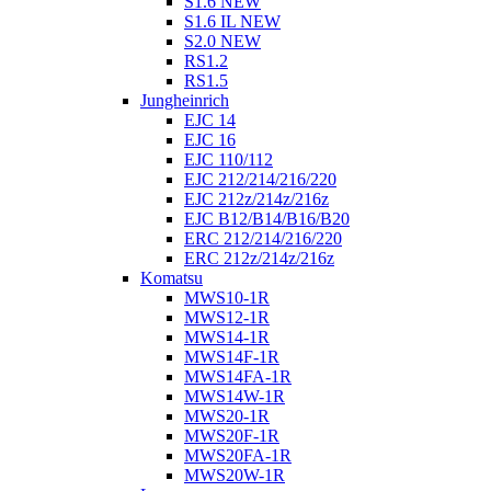
S1.6 NEW
S1.6 IL NEW
S2.0 NEW
RS1.2
RS1.5
Jungheinrich
EJC 14
EJC 16
EJC 110/112
EJC 212/214/216/220
EJC 212z/214z/216z
EJC B12/B14/B16/B20
ERC 212/214/216/220
ERC 212z/214z/216z
Komatsu
MWS10-1R
MWS12-1R
MWS14-1R
MWS14F-1R
MWS14FA-1R
MWS14W-1R
MWS20-1R
MWS20F-1R
MWS20FA-1R
MWS20W-1R