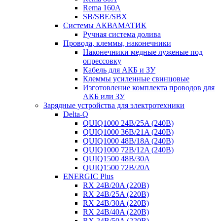
Rema 160A
SB/SBE/SBX
Системы АКВАМАТИК
Ручная система долива
Провода, клеммы, наконечники
Наконечники медные луженые под
опрессовку
Кабель для АКБ и ЗУ
Клеммы усиленные свинцовые
Изготовление комплекта проводов для
АКБ или ЗУ
Зарядные устройства для электротехники
Delta-Q
QUIQ1000 24B/25A (240B)
QUIQ1000 36B/21A (240B)
QUIQ1000 48B/18A (240B)
QUIQ1000 72B/12A (240B)
QUIQ1500 48B/30A
QUIQ1500 72B/20A
ENERGIC Plus
RX 24B/20A (220B)
RX 24B/25A (220B)
RX 24B/30A (220B)
RX 24B/40A (220B)
RX 24B/50A (220B)