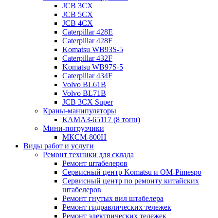
JCB 3CX
JCB 5CX
JCB 4CX
Caterpillar 428E
Caterpillar 428F
Komatsu WB93S-5
Caterpillar 432F
Komatsu WB97S-5
Caterpillar 434F
Volvo BL61B
Volvo BL71B
JCB 3CX Super
Краны-манипуляторы
КАМАЗ-65117 (8 тонн)
Мини-погрузчики
МКСМ-800H
Виды работ и услуги
Ремонт техники для склада
Ремонт штабелеров
Сервисный центр Komatsu и OM-Pimespo
Сервисный центр по ремонту китайских
штабелеров
Ремонт гнутых вил штабелера
Ремонт гидравлических тележек
Ремонт электрических тележек