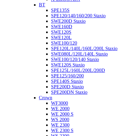
BT
SPE135S
SPE120/140/160/200 Staxio
SWE200D Staxio
SWE160D
SWE120S
SWE120L
SWE100/120
SPE120L/140L/160L/200L Staxio
SWE080L/120L/140L Staxio
SWE100/120/140 Staxio
SWE120S Staxio
SPE125L/160L/200L/200D
SPE125/160/200
SPE140S Staxio
SPE200D Staxio
SPE200DN Staxio
Crown
WF3000
WE 2000
WE 2000 S
WS 2000
WE 2300
WE 2300 S
WS 2300