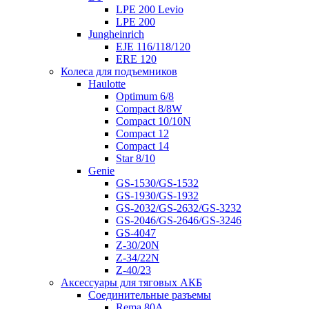
LPE 200 Levio
LPE 200
Jungheinrich
EJE 116/118/120
ERE 120
Колеса для подъемников
Haulotte
Optimum 6/8
Compact 8/8W
Compact 10/10N
Compact 12
Compact 14
Star 8/10
Genie
GS-1530/GS-1532
GS-1930/GS-1932
GS-2032/GS-2632/GS-3232
GS-2046/GS-2646/GS-3246
GS-4047
Z-30/20N
Z-34/22N
Z-40/23
Аксессуары для тяговых АКБ
Соединительные разъемы
Rema 80A