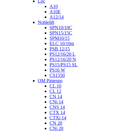
Loc
A10
A10E
A12/14
Noblelift
SPN10/10C
SPN15/15C
SPM10/15
ELC 10/10m
PSB 12/15
PS12/16/20 L
PS12/16/20 N
PS15/PS15 SL
PS16 W
CS1550
OM Pimespo
CL 10
CL 12
CN 14
CNi 14
CNS 14
CTX 14
CTXi 14
CN 20
CNi 20