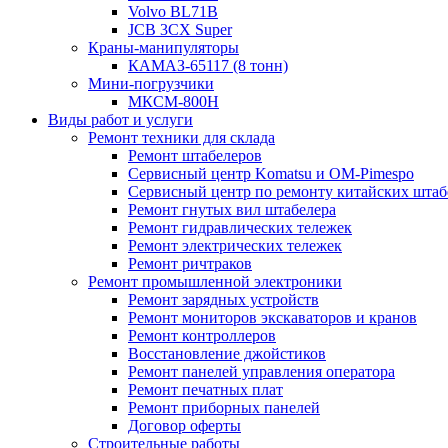
Volvo BL71B
JCB 3CX Super
Краны-манипуляторы
КАМАЗ-65117 (8 тонн)
Мини-погрузчики
МКСМ-800H
Виды работ и услуги
Ремонт техники для склада
Ремонт штабелеров
Сервисный центр Komatsu и OM-Pimespo
Сервисный центр по ремонту китайских штаб
Ремонт гнутых вил штабелера
Ремонт гидравлических тележек
Ремонт электрических тележек
Ремонт ричтраков
Ремонт промышленной электроники
Ремонт зарядных устройств
Ремонт мониторов экскаваторов и кранов
Ремонт контроллеров
Восстановление джойстиков
Ремонт панелей управления оператора
Ремонт печатных плат
Ремонт приборных панелей
Договор оферты
Строительные работы