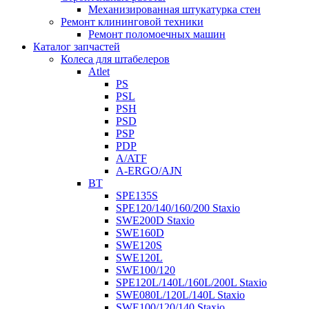
Механизированная штукатурка стен
Ремонт клининговой техники
Ремонт поломоечных машин
Каталог запчастей
Колеса для штабелеров
Atlet
PS
PSL
PSH
PSD
PSP
PDP
A/ATF
A-ERGO/AJN
BT
SPE135S
SPE120/140/160/200 Staxio
SWE200D Staxio
SWE160D
SWE120S
SWE120L
SWE100/120
SPE120L/140L/160L/200L Staxio
SWE080L/120L/140L Staxio
SWE100/120/140 Staxio