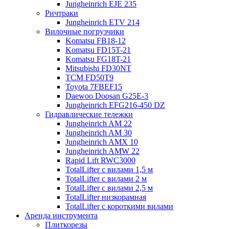
Jungheinrich EJE 235
Ричтраки
Jungheinrich ETV 214
Вилочные погрузчики
Komatsu FB18-12
Komatsu FD15T-21
Komatsu FG18T-21
Mitsubishi FD30NT
TCM FD50T9
Toyota 7FBEF15
Daewoo Doosan G25E-3
Jungheinrich EFG216-450 DZ
Гидравлические тележки
Jungheinrich AM 22
Jungheinrich AM 30
Jungheinrich AMX 10
Jungheinrich AMW 22
Rapid Lift RWC3000
TotalLifter с вилами 1,5 м
TotalLifter с вилами 2 м
TotalLifter с вилами 2,5 м
TotalLifter низкорамная
TotalLifter с короткими вилами
Аренда инструмента
Плиткорезы