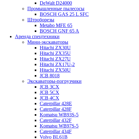
DeWalt D24000
Промышленные пылесосы
BOSCH GAS 25 L SFC
Штроборезы
Metabo MFE 65
BOSCH GNF 65 A
Аренда спецтехники
Мини-экскаваторы
Hitachi ZX30U
Hitachi ZX35U
Hitachi ZX27U
Hitachi ZX17U-2
Hitachi ZX50U
JCB 8018
Экскаваторы-погрузчики
JCB 3CX
JCB 5CX
JCB 4CX
Caterpillar 428E
Caterpillar 428F
Komatsu WB93S-5
Caterpillar 432F
Komatsu WB97S-5
Caterpillar 434F
Volvo BL61B