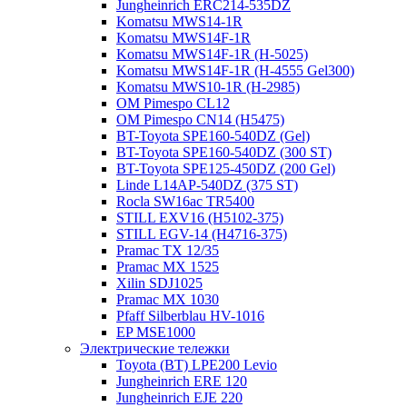
Jungheinrich ERC214-535DZ
Komatsu MWS14-1R
Komatsu MWS14F-1R
Komatsu MWS14F-1R (H-5025)
Komatsu MWS14F-1R (H-4555 Gel300)
Komatsu MWS10-1R (Н-2985)
OM Pimespo CL12
OM Pimespo CN14 (Н5475)
BT-Toyota SPE160-540DZ (Gel)
BT-Toyota SPE160-540DZ (300 ST)
BT-Toyota SPE125-450DZ (200 Gel)
Linde L14AP-540DZ (375 ST)
Rocla SW16ac TR5400
STILL EXV16 (H5102-375)
STILL EGV-14 (H4716-375)
Pramac TX 12/35
Pramac MX 1525
Xilin SDJ1025
Pramac MX 1030
Pfaff Silberblau HV-1016
EP MSE1000
Электрические тележки
Toyota (BT) LPE200 Levio
Jungheinrich ERE 120
Jungheinrich EJE 220