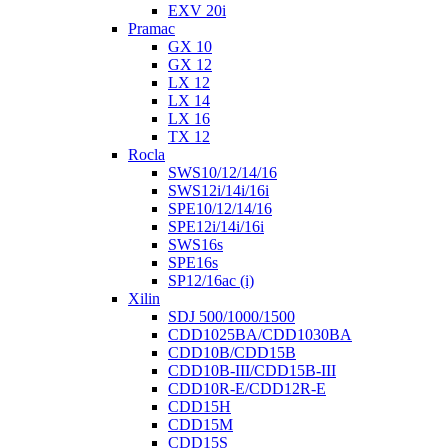
EXV 20i
Pramac
GX 10
GX 12
LX 12
LX 14
LX 16
TX 12
Rocla
SWS10/12/14/16
SWS12i/14i/16i
SPE10/12/14/16
SPE12i/14i/16i
SWS16s
SPE16s
SP12/16ac (i)
Xilin
SDJ 500/1000/1500
CDD1025BA/CDD1030BA
CDD10B/CDD15B
CDD10B-III/CDD15B-III
CDD10R-E/CDD12R-E
CDD15H
CDD15M
CDD15S