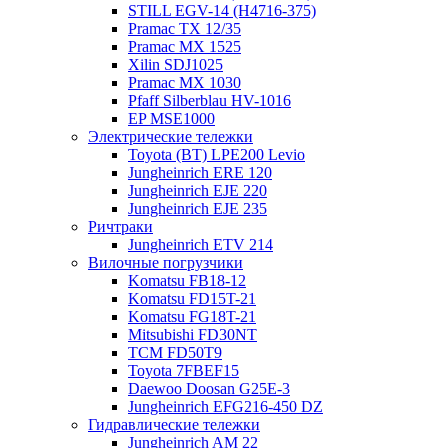
STILL EGV-14 (H4716-375)
Pramac TX 12/35
Pramac MX 1525
Xilin SDJ1025
Pramac MX 1030
Pfaff Silberblau HV-1016
EP MSE1000
Электрические тележки
Toyota (BT) LPE200 Levio
Jungheinrich ERE 120
Jungheinrich EJE 220
Jungheinrich EJE 235
Ричтраки
Jungheinrich ETV 214
Вилочные погрузчики
Komatsu FB18-12
Komatsu FD15T-21
Komatsu FG18T-21
Mitsubishi FD30NT
TCM FD50T9
Toyota 7FBEF15
Daewoo Doosan G25E-3
Jungheinrich EFG216-450 DZ
Гидравлические тележки
Jungheinrich AM 22