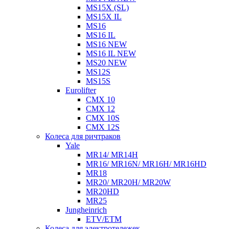
MS15X (SL)
MS15X IL
MS16
MS16 IL
MS16 NEW
MS16 IL NEW
MS20 NEW
MS12S
MS15S
Eurolifter
CMX 10
CMX 12
CMX 10S
CMX 12S
Колеса для ричтраков
Yale
MR14/ MR14H
MR16/ MR16N/ MR16H/ MR16HD
MR18
MR20/ MR20H/ MR20W
MR20HD
MR25
Jungheinrich
ETV/ETM
Колеса для электротележек