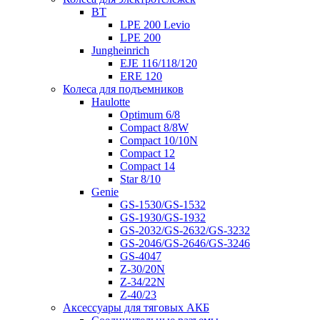
BT
LPE 200 Levio
LPE 200
Jungheinrich
EJE 116/118/120
ERE 120
Колеса для подъемников
Haulotte
Optimum 6/8
Compact 8/8W
Compact 10/10N
Compact 12
Compact 14
Star 8/10
Genie
GS-1530/GS-1532
GS-1930/GS-1932
GS-2032/GS-2632/GS-3232
GS-2046/GS-2646/GS-3246
GS-4047
Z-30/20N
Z-34/22N
Z-40/23
Аксессуары для тяговых АКБ