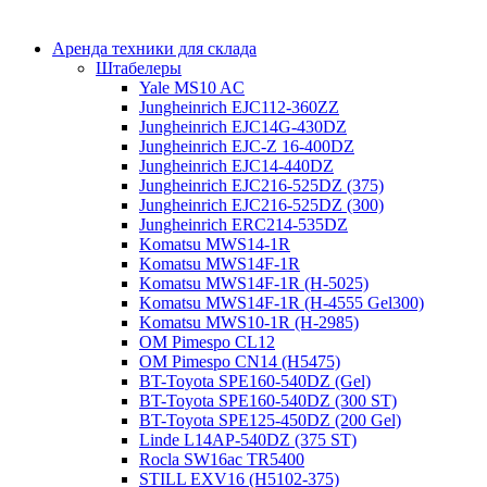
Аренда техники для склада
Штабелеры
Yale MS10 AC
Jungheinrich EJC112-360ZZ
Jungheinrich EJC14G-430DZ
Jungheinrich EJC-Z 16-400DZ
Jungheinrich EJC14-440DZ
Jungheinrich EJC216-525DZ (375)
Jungheinrich EJC216-525DZ (300)
Jungheinrich ERC214-535DZ
Komatsu MWS14-1R
Komatsu MWS14F-1R
Komatsu MWS14F-1R (H-5025)
Komatsu MWS14F-1R (H-4555 Gel300)
Komatsu MWS10-1R (Н-2985)
OM Pimespo CL12
OM Pimespo CN14 (Н5475)
BT-Toyota SPE160-540DZ (Gel)
BT-Toyota SPE160-540DZ (300 ST)
BT-Toyota SPE125-450DZ (200 Gel)
Linde L14AP-540DZ (375 ST)
Rocla SW16ac TR5400
STILL EXV16 (H5102-375)