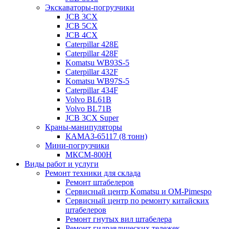
Экскаваторы-погрузчики
JCB 3CX
JCB 5CX
JCB 4CX
Caterpillar 428E
Caterpillar 428F
Komatsu WB93S-5
Caterpillar 432F
Komatsu WB97S-5
Caterpillar 434F
Volvo BL61B
Volvo BL71B
JCB 3CX Super
Краны-манипуляторы
КАМАЗ-65117 (8 тонн)
Мини-погрузчики
МКСМ-800H
Виды работ и услуги
Ремонт техники для склада
Ремонт штабелеров
Сервисный центр Komatsu и OM-Pimespo
Сервисный центр по ремонту китайских
штабелеров
Ремонт гнутых вил штабелера
Ремонт гидравлических тележек