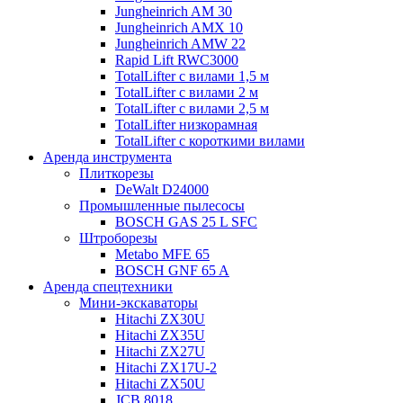
Jungheinrich AM 30
Jungheinrich AMX 10
Jungheinrich AMW 22
Rapid Lift RWC3000
TotalLifter с вилами 1,5 м
TotalLifter с вилами 2 м
TotalLifter с вилами 2,5 м
TotalLifter низкорамная
TotalLifter с короткими вилами
Аренда инструмента
Плиткорезы
DeWalt D24000
Промышленные пылесосы
BOSCH GAS 25 L SFC
Штроборезы
Metabo MFE 65
BOSCH GNF 65 A
Аренда спецтехники
Мини-экскаваторы
Hitachi ZX30U
Hitachi ZX35U
Hitachi ZX27U
Hitachi ZX17U-2
Hitachi ZX50U
JCB 8018