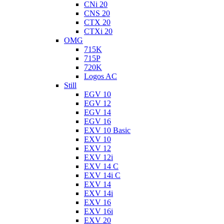
CNi 20
CNS 20
CTX 20
CTXi 20
OMG
715K
715P
720K
Logos AC
Still
EGV 10
EGV 12
EGV 14
EGV 16
EXV 10 Basic
EXV 10
EXV 12
EXV 12i
EXV 14 C
EXV 14i C
EXV 14
EXV 14i
EXV 16
EXV 16i
EXV 20