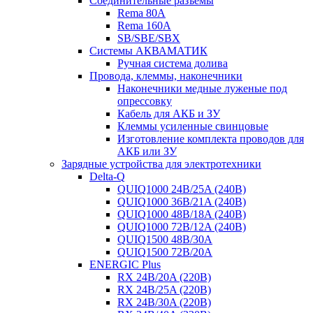
Соединительные разъемы
Rema 80A
Rema 160A
SB/SBE/SBX
Системы АКВАМАТИК
Ручная система долива
Провода, клеммы, наконечники
Наконечники медные луженые под
опрессовку
Кабель для АКБ и ЗУ
Клеммы усиленные свинцовые
Изготовление комплекта проводов для
АКБ или ЗУ
Зарядные устройства для электротехники
Delta-Q
QUIQ1000 24B/25A (240B)
QUIQ1000 36B/21A (240B)
QUIQ1000 48B/18A (240B)
QUIQ1000 72B/12A (240B)
QUIQ1500 48B/30A
QUIQ1500 72B/20A
ENERGIC Plus
RX 24B/20A (220B)
RX 24B/25A (220B)
RX 24B/30A (220B)