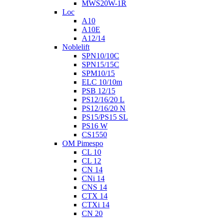
MWS20W-1R
Loc
A10
A10E
A12/14
Noblelift
SPN10/10C
SPN15/15C
SPM10/15
ELC 10/10m
PSB 12/15
PS12/16/20 L
PS12/16/20 N
PS15/PS15 SL
PS16 W
CS1550
OM Pimespo
CL 10
CL 12
CN 14
CNi 14
CNS 14
CTX 14
CTXi 14
CN 20