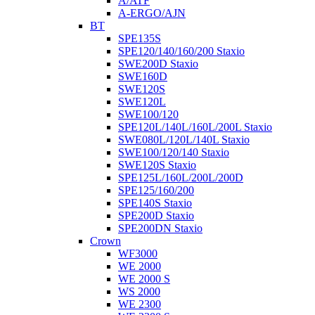
A/ATF
A-ERGO/AJN
BT
SPE135S
SPE120/140/160/200 Staxio
SWE200D Staxio
SWE160D
SWE120S
SWE120L
SWE100/120
SPE120L/140L/160L/200L Staxio
SWE080L/120L/140L Staxio
SWE100/120/140 Staxio
SWE120S Staxio
SPE125L/160L/200L/200D
SPE125/160/200
SPE140S Staxio
SPE200D Staxio
SPE200DN Staxio
Crown
WF3000
WE 2000
WE 2000 S
WS 2000
WE 2300