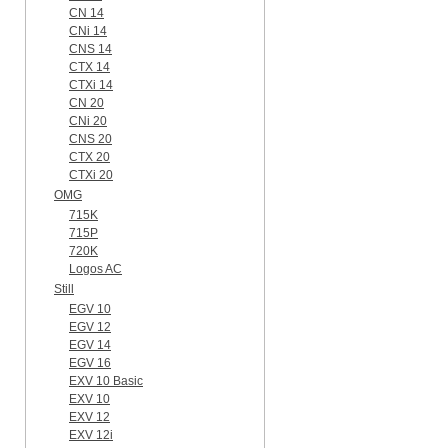
CN 14
CNi 14
CNS 14
CTX 14
CTXi 14
CN 20
CNi 20
CNS 20
CTX 20
CTXi 20
OMG
715K
715P
720K
Logos AC
Still
EGV 10
EGV 12
EGV 14
EGV 16
EXV 10 Basic
EXV 10
EXV 12
EXV 12i