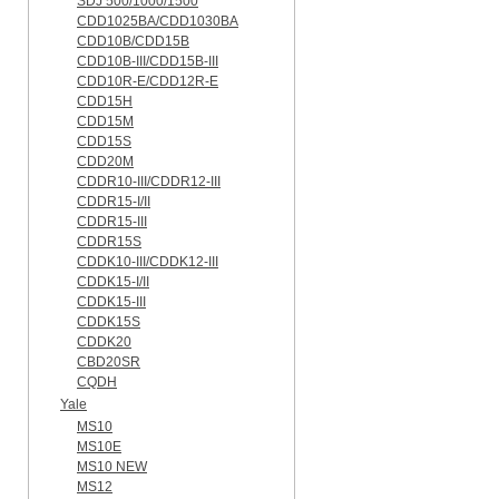
SDJ 500/1000/1500
CDD1025BA/CDD1030BA
CDD10B/CDD15B
CDD10B-III/CDD15B-III
CDD10R-E/CDD12R-E
CDD15H
CDD15M
CDD15S
CDD20M
CDDR10-III/CDDR12-III
CDDR15-I/II
CDDR15-III
CDDR15S
CDDK10-III/CDDK12-III
CDDK15-I/II
CDDK15-III
CDDK15S
CDDK20
CBD20SR
CQDH
Yale
MS10
MS10E
MS10 NEW
MS12