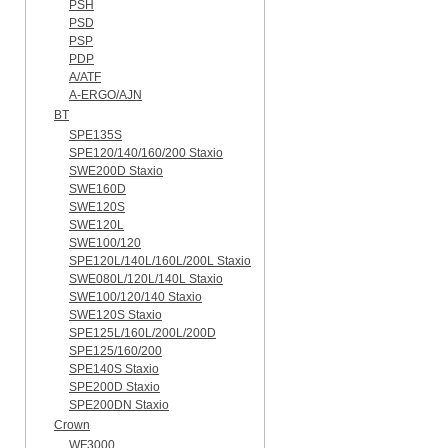
PSH
PSD
PSP
PDP
A/ATF
A-ERGO/AJN
BT
SPE135S
SPE120/140/160/200 Staxio
SWE200D Staxio
SWE160D
SWE120S
SWE120L
SWE100/120
SPE120L/140L/160L/200L Staxio
SWE080L/120L/140L Staxio
SWE100/120/140 Staxio
SWE120S Staxio
SPE125L/160L/200L/200D
SPE125/160/200
SPE140S Staxio
SPE200D Staxio
SPE200DN Staxio
Crown
WF3000