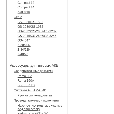
Compact 12
Compact 14
Star 8/10
Genie
GS-1530/GS-1532
GS-1930/GS-1932
GS-2032/GS-2632/GS-3232
GS-2046/GS-2646/GS-3246
GS-4047
Z-30/20N
Z-34/22N
Z-40/23
Аксессуары для тяговых АКБ
Соединительные разъемы
Rema 80A
Rema 160A
SB/SBE/SBX
Системы АКВАМАТИК
Ручная система долива
Провода, клеммы, наконечники
Наконечники медные луженые
под опрессовку
Кабель для АКБ и ЗУ