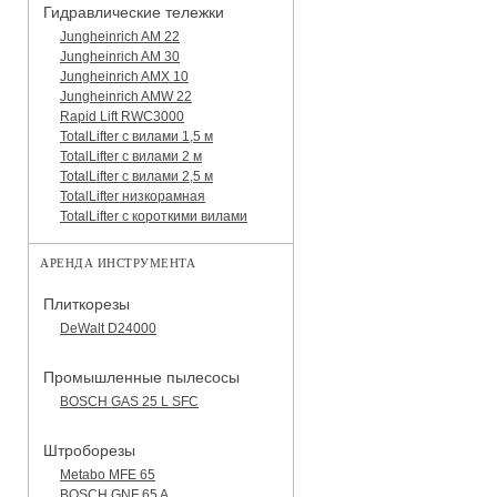
Гидравлические тележки
Jungheinrich AM 22
Jungheinrich AM 30
Jungheinrich AMX 10
Jungheinrich AMW 22
Rapid Lift RWC3000
TotalLifter с вилами 1,5 м
TotalLifter с вилами 2 м
TotalLifter с вилами 2,5 м
TotalLifter низкорамная
TotalLifter с короткими вилами
АРЕНДА ИНСТРУМЕНТА
Плиткорезы
DeWalt D24000
Промышленные пылесосы
BOSCH GAS 25 L SFC
Штроборезы
Metabo MFE 65
BOSCH GNF 65 A