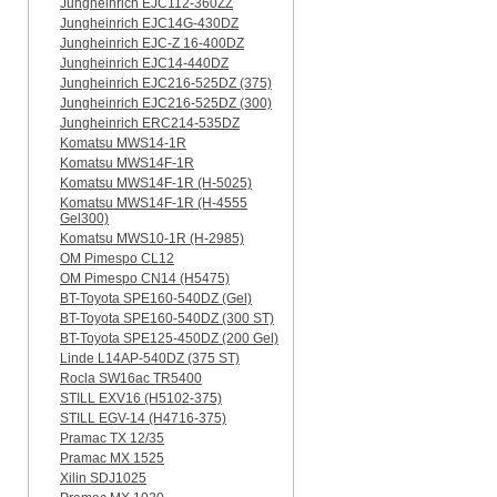
Jungheinrich EJC112-360ZZ
Jungheinrich EJC14G-430DZ
Jungheinrich EJC-Z 16-400DZ
Jungheinrich EJC14-440DZ
Jungheinrich EJC216-525DZ (375)
Jungheinrich EJC216-525DZ (300)
Jungheinrich ERC214-535DZ
Komatsu MWS14-1R
Komatsu MWS14F-1R
Komatsu MWS14F-1R (H-5025)
Komatsu MWS14F-1R (H-4555
Gel300)
Komatsu MWS10-1R (Н-2985)
OM Pimespo CL12
OM Pimespo CN14 (Н5475)
BT-Toyota SPE160-540DZ (Gel)
BT-Toyota SPE160-540DZ (300 ST)
BT-Toyota SPE125-450DZ (200 Gel)
Linde L14AP-540DZ (375 ST)
Rocla SW16ac TR5400
STILL EXV16 (H5102-375)
STILL EGV-14 (H4716-375)
Pramac TX 12/35
Pramac MX 1525
Xilin SDJ1025