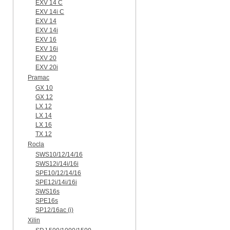
EXV 14 C
EXV 14i C
EXV 14
EXV 14i
EXV 16
EXV 16i
EXV 20
EXV 20i
Pramac
GX 10
GX 12
LX 12
LX 14
LX 16
TX 12
Rocla
SWS10/12/14/16
SWS12i/14i/16i
SPE10/12/14/16
SPE12i/14i/16i
SWS16s
SPE16s
SP12/16ac (i)
Xilin