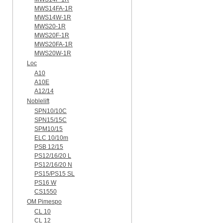
MWS14FA-1R
MWS14W-1R
MWS20-1R
MWS20F-1R
MWS20FA-1R
MWS20W-1R
Loc
A10
A10E
A12/14
Noblelift
SPN10/10C
SPN15/15C
SPM10/15
ELC 10/10m
PSB 12/15
PS12/16/20 L
PS12/16/20 N
PS15/PS15 SL
PS16 W
CS1550
OM Pimespo
CL 10
CL 12