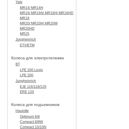
Yale
MR14/ MR14H
MR16/ MR16N/ MR16H/ MR16HD
MR18
MR20/ MR20H/ MR20W
MR20HD
MR25
Jungheinrich
ETV/ETM
Колеса для электротележек
BT
LPE 200 Levio
LPE 200
Jungheinrich
EJE 116/118/120
ERE 120
Колеса для подъемников
Haulotte
Optimum 6/8
Compact 8/8W
Compact 10/10N