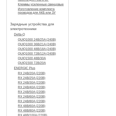
Клеммы усиленные свинцовые
Изготовление комплекта
проводов для АКБ или ЗУ
Зарядные устройства для
электротехники
Delta-Q
QUIQ1000 24B/25A (240B)
QUIQ1000 36B/21A (240B)
QUIQ1000 48B/18A (240B)
QUIQ1000 72B/12A (240B)
QUIQ1500 48B/30A
QUIQ1500 72B/20A
ENERGIC Plus
RX 24B/20A (220B)
RX 24B/25A (220B)
RX 24B/30A (220B)
RX 24B/40A (220B)
RX 24B/50A (220B)
RX 24B/60A (220B)
RX 24B/80A (220B)
RX 48B/60A (220B)
RX 48B/80A (220B)
RX 48B/100A (220B)