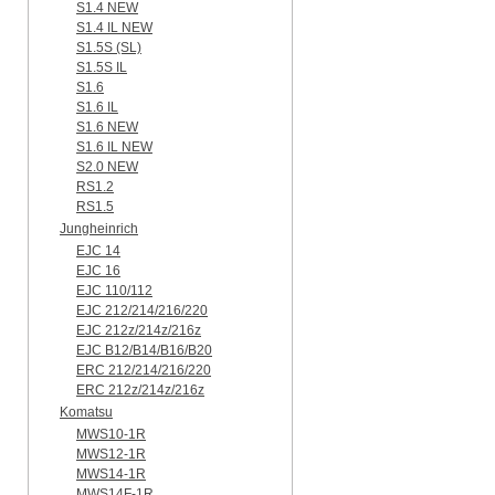
S1.4 NEW
S1.4 IL NEW
S1.5S (SL)
S1.5S IL
S1.6
S1.6 IL
S1.6 NEW
S1.6 IL NEW
S2.0 NEW
RS1.2
RS1.5
Jungheinrich
EJC 14
EJC 16
EJC 110/112
EJC 212/214/216/220
EJC 212z/214z/216z
EJC B12/B14/B16/B20
ERC 212/214/216/220
ERC 212z/214z/216z
Komatsu
MWS10-1R
MWS12-1R
MWS14-1R
MWS14F-1R