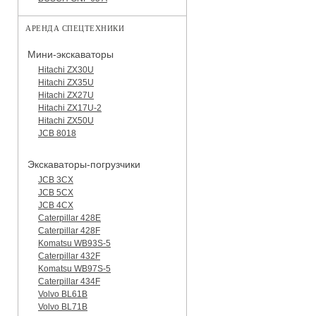
АРЕНДА СПЕЦТЕХНИКИ
Мини-экскаваторы
Hitachi ZX30U
Hitachi ZX35U
Hitachi ZX27U
Hitachi ZX17U-2
Hitachi ZX50U
JCB 8018
Экскаваторы-погрузчики
JCB 3CX
JCB 5CX
JCB 4CX
Caterpillar 428E
Caterpillar 428F
Komatsu WB93S-5
Caterpillar 432F
Komatsu WB97S-5
Caterpillar 434F
Volvo BL61B
Volvo BL71B