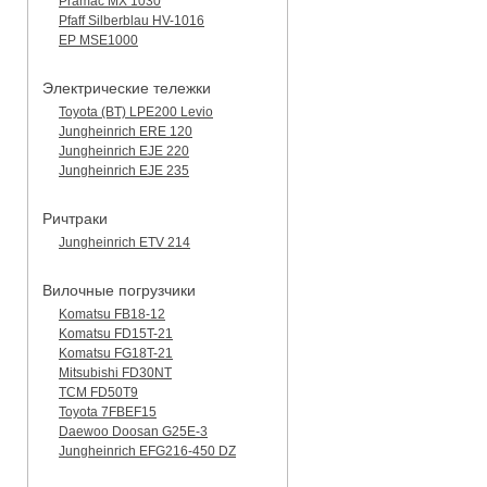
Pramac MX 1030
Pfaff Silberblau HV-1016
EP MSE1000
Электрические тележки
Toyota (BT) LPE200 Levio
Jungheinrich ERE 120
Jungheinrich EJE 220
Jungheinrich EJE 235
Ричтраки
Jungheinrich ETV 214
Вилочные погрузчики
Komatsu FB18-12
Komatsu FD15T-21
Komatsu FG18T-21
Mitsubishi FD30NT
TCM FD50T9
Toyota 7FBEF15
Daewoo Doosan G25E-3
Jungheinrich EFG216-450 DZ