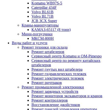
Komatsu WB97S-5
Caterpillar 434F
Volvo BL61B
Volvo BL71B
JCB 3CX Super
Краны-манипуляторы
КАМАЗ-65117 (8 тонн)
Мини-погрузчики
МКСМ-800H
Виды работ и услуги
Ремонт техники для склада
Ремонт штабелеров
Сервисный центр Komatsu и OM-Pimespo
Сервисный центр по ремонту китайских
штабелеров
Ремонт гнутых вил штабелера
Ремонт гидравлических тележек
Ремонт электрических тележек
Ремонт ричтраков
Ремонт промышленной электроники
Ремонт зарядных устройств
Ремонт мониторов экскаваторов и кранов
Ремонт контроллеров
Восстановление джойстиков
Ремонт панелей управления оператора