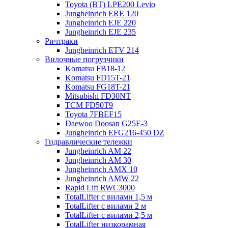
Toyota (BT) LPE200 Levio
Jungheinrich ERE 120
Jungheinrich EJE 220
Jungheinrich EJE 235
Ричтраки
Jungheinrich ETV 214
Вилочные погрузчики
Komatsu FB18-12
Komatsu FD15T-21
Komatsu FG18T-21
Mitsubishi FD30NT
TCM FD50T9
Toyota 7FBEF15
Daewoo Doosan G25E-3
Jungheinrich EFG216-450 DZ
Гидравлические тележки
Jungheinrich AM 22
Jungheinrich AM 30
Jungheinrich AMX 10
Jungheinrich AMW 22
Rapid Lift RWC3000
TotalLifter с вилами 1,5 м
TotalLifter с вилами 2 м
TotalLifter с вилами 2,5 м
TotalLifter низкорамная