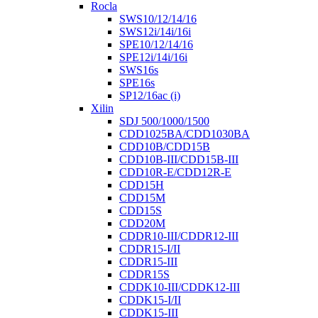
Rocla
SWS10/12/14/16
SWS12i/14i/16i
SPE10/12/14/16
SPE12i/14i/16i
SWS16s
SPE16s
SP12/16ac (i)
Xilin
SDJ 500/1000/1500
CDD1025BA/CDD1030BA
CDD10B/CDD15B
CDD10B-III/CDD15B-III
CDD10R-E/CDD12R-E
CDD15H
CDD15M
CDD15S
CDD20M
CDDR10-III/CDDR12-III
CDDR15-I/II
CDDR15-III
CDDR15S
CDDK10-III/CDDK12-III
CDDK15-I/II
CDDK15-III