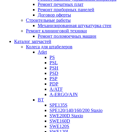
Ремонт печатных плат
Ремонт приборных панелей
Договор оферты
Строительные работы
Механизированная штукатурка стен
Ремонт клининговой техники
Ремонт поломоечных машин
Каталог запчастей
Колеса для штабелеров
Atlet
PS
PSL
PSH
PSD
PSP
PDP
A/ATF
A-ERGO/AJN
BT
SPE135S
SPE120/140/160/200 Staxio
SWE200D Staxio
SWE160D
SWE120S
SWE120L