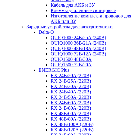
Кабель для АКБ и ЗУ
Клеммы усиленные свинцовые
Изготовление комплекта проводов для
АКБ или ЗУ
Зарядные устройства для электротехники
Delta-Q
QUIQ1000 24B/25A (240B)
QUIQ1000 36B/21A (240B)
QUIQ1000 48B/18A (240B)
QUIQ1000 72B/12A (240B)
QUIQ1500 48B/30A
QUIQ1500 72B/20A
ENERGIC Plus
RX 24B/20A (220B)
RX 24B/25A (220B)
RX 24B/30A (220B)
RX 24B/40A (220B)
RX 24B/50A (220B)
RX 24B/60A (220B)
RX 24B/80A (220B)
RX 48B/60A (220B)
RX 48B/80A (220B)
RX 48B/100A (220B)
RX 48B/120A (220B)