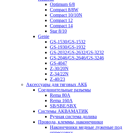
Optimum 6/8
Compact 8/8W
Compact 10/10N
Compact 12
Compact 14
Star 8/10
Genie
GS-1530/GS-1532
GS-1930/GS-1932
GS-2032/GS-2632/GS-3232
GS-2046/GS-2646/GS-3246
GS-4047
Z-30/20N
Z-34/22N
Z-40/23
Аксессуары для тяговых АКБ
Соединительные разъемы
Rema 80A
Rema 160A
SB/SBE/SBX
Системы АКВАМАТИК
Ручная система долива
Провода, клеммы, наконечники
Наконечники медные луженые под
опрессовку