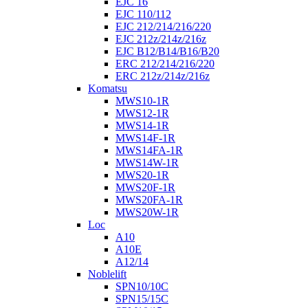
EJC 16
EJC 110/112
EJC 212/214/216/220
EJC 212z/214z/216z
EJC B12/B14/B16/B20
ERC 212/214/216/220
ERC 212z/214z/216z
Komatsu
MWS10-1R
MWS12-1R
MWS14-1R
MWS14F-1R
MWS14FA-1R
MWS14W-1R
MWS20-1R
MWS20F-1R
MWS20FA-1R
MWS20W-1R
Loc
A10
A10E
A12/14
Noblelift
SPN10/10C
SPN15/15C