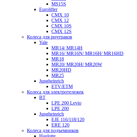
MS15S
Eurolifter
CMX 10
CMX 12
CMX 10S
CMX 12S
Колеса для ричтраков
Yale
MR14/ MR14H
MR16/ MR16N/ MR16H/ MR16HD
MR18
MR20/ MR20H/ MR20W
MR20HD
MR25
Jungheinrich
ETV/ETM
Колеса для электротележек
BT
LPE 200 Levio
LPE 200
Jungheinrich
EJE 116/118/120
ERE 120
Колеса для подъемников
Haulotte