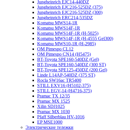
Jungheinrich EJC14-440DZ
Jungheinrich EJC216-525DZ (375)
Jungheinrich EJC216-525DZ (300)
Jungheinrich ERC214-535DZ
Komatsu MWS14-1R
Komatsu MWS14F-1R
Komatsu MWS14F-1R (H-5025)
Komatsu MWS14F-1R (H-4555 Gel300)
Komatsu MWS10-1R (Н-2985)
OM Pimespo CL12
OM Pimespo CN14 (Н5475)
BT-Toyota SPE160-540DZ (Gel)
BT-Toyota SPE160-540DZ (300 ST)
BT-Toyota SPE125-450DZ (200 Gel)
Linde L14AP-540DZ (375 ST)
Rocla SW16ac TR5400
STILL EXV16 (H5102-375)
STILL EGV-14 (H4716-375)
Pramac TX 12/35
Pramac MX 1525
Xilin SDJ1025
Pramac MX 1030
Pfaff Silberblau HV-1016
EP MSE1000
Электрические тележки