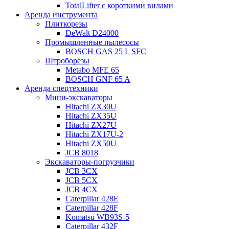
TotalLifter с короткими вилами
Аренда инструмента
Плиткорезы
DeWalt D24000
Промышленные пылесосы
BOSCH GAS 25 L SFC
Штроборезы
Metabo MFE 65
BOSCH GNF 65 A
Аренда спецтехники
Мини-экскаваторы
Hitachi ZX30U
Hitachi ZX35U
Hitachi ZX27U
Hitachi ZX17U-2
Hitachi ZX50U
JCB 8018
Экскаваторы-погрузчики
JCB 3CX
JCB 5CX
JCB 4CX
Caterpillar 428E
Caterpillar 428F
Komatsu WB93S-5
Caterpillar 432F