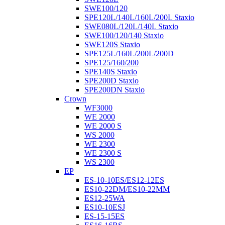
SWE100/120
SPE120L/140L/160L/200L Staxio
SWE080L/120L/140L Staxio
SWE100/120/140 Staxio
SWE120S Staxio
SPE125L/160L/200L/200D
SPE125/160/200
SPE140S Staxio
SPE200D Staxio
SPE200DN Staxio
Crown
WF3000
WE 2000
WE 2000 S
WS 2000
WE 2300
WE 2300 S
WS 2300
EP
ES-10-10ES/ES12-12ES
ES10-22DM/ES10-22MM
ES12-25WA
ES10-10ESJ
ES-15-15ES