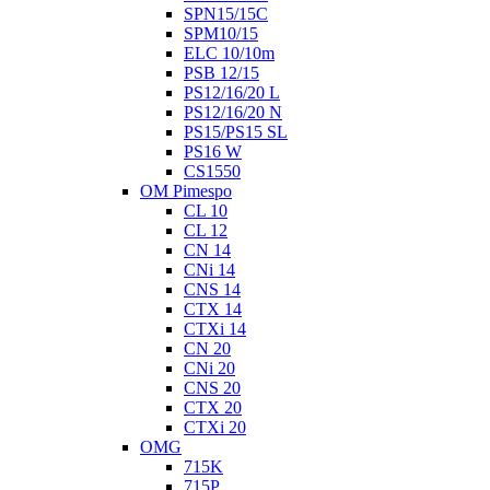
SPN15/15C
SPM10/15
ELC 10/10m
PSB 12/15
PS12/16/20 L
PS12/16/20 N
PS15/PS15 SL
PS16 W
CS1550
OM Pimespo
CL 10
CL 12
CN 14
CNi 14
CNS 14
CTX 14
CTXi 14
CN 20
CNi 20
CNS 20
CTX 20
CTXi 20
OMG
715K
715P