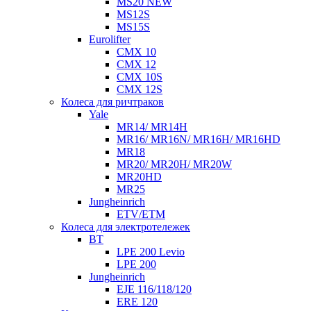
MS20 NEW
MS12S
MS15S
Eurolifter
CMX 10
CMX 12
CMX 10S
CMX 12S
Колеса для ричтраков
Yale
MR14/ MR14H
MR16/ MR16N/ MR16H/ MR16HD
MR18
MR20/ MR20H/ MR20W
MR20HD
MR25
Jungheinrich
ETV/ETM
Колеса для электротележек
BT
LPE 200 Levio
LPE 200
Jungheinrich
EJE 116/118/120
ERE 120