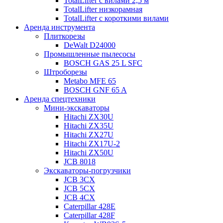
TotalLifter с вилами 2,5 м
TotalLifter низкорамная
TotalLifter с короткими вилами
Аренда инструмента
Плиткорезы
DeWalt D24000
Промышленные пылесосы
BOSCH GAS 25 L SFC
Штроборезы
Metabo MFE 65
BOSCH GNF 65 A
Аренда спецтехники
Мини-экскаваторы
Hitachi ZX30U
Hitachi ZX35U
Hitachi ZX27U
Hitachi ZX17U-2
Hitachi ZX50U
JCB 8018
Экскаваторы-погрузчики
JCB 3CX
JCB 5CX
JCB 4CX
Caterpillar 428E
Caterpillar 428F