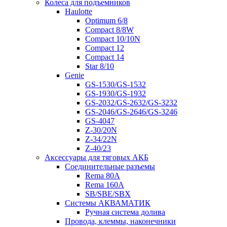
Колеса для подъемников
Haulotte
Optimum 6/8
Compact 8/8W
Compact 10/10N
Compact 12
Compact 14
Star 8/10
Genie
GS-1530/GS-1532
GS-1930/GS-1932
GS-2032/GS-2632/GS-3232
GS-2046/GS-2646/GS-3246
GS-4047
Z-30/20N
Z-34/22N
Z-40/23
Аксессуары для тяговых АКБ
Соединительные разъемы
Rema 80A
Rema 160A
SB/SBE/SBX
Системы АКВАМАТИК
Ручная система долива
Провода, клеммы, наконечники