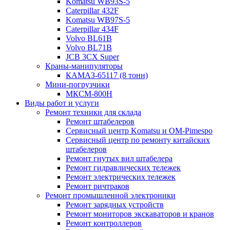
Komatsu WB93S-5
Caterpillar 432F
Komatsu WB97S-5
Caterpillar 434F
Volvo BL61B
Volvo BL71B
JCB 3CX Super
Краны-манипуляторы
КАМАЗ-65117 (8 тонн)
Мини-погрузчики
МКСМ-800H
Виды работ и услуги
Ремонт техники для склада
Ремонт штабелеров
Сервисный центр Komatsu и OM-Pimespo
Сервисный центр по ремонту китайских
штабелеров
Ремонт гнутых вил штабелера
Ремонт гидравлических тележек
Ремонт электрических тележек
Ремонт ричтраков
Ремонт промышленной электроники
Ремонт зарядных устройств
Ремонт мониторов экскаваторов и кранов
Ремонт контроллеров