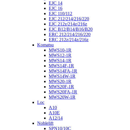
EJC 14
EJC 16
EJC 110/112
EJC 212/214/216/220
EJC 212z/214z/216z
EJC B12/B14/B16/B20
ERC 212/214/216/220
ERC 212z/214z/216z
Komatsu
MWS10-1R
MWS12-1R
MWS14-1R
MWS14F-1R
MWS14FA-1R
MWS14W-1R
MWS20-1R
MWS20F-1R
MWS20FA-1R
MWS20W-1R
Loc
A10
A10E
A12/14
Noblelift
SPN10/10C