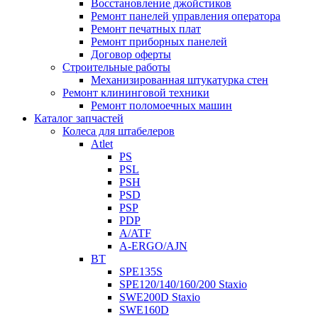
Восстановление джойстиков
Ремонт панелей управления оператора
Ремонт печатных плат
Ремонт приборных панелей
Договор оферты
Строительные работы
Механизированная штукатурка стен
Ремонт клининговой техники
Ремонт поломоечных машин
Каталог запчастей
Колеса для штабелеров
Atlet
PS
PSL
PSH
PSD
PSP
PDP
A/ATF
A-ERGO/AJN
BT
SPE135S
SPE120/140/160/200 Staxio
SWE200D Staxio
SWE160D