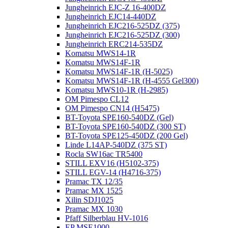
Jungheinrich EJC-Z 16-400DZ
Jungheinrich EJC14-440DZ
Jungheinrich EJC216-525DZ (375)
Jungheinrich EJC216-525DZ (300)
Jungheinrich ERC214-535DZ
Komatsu MWS14-1R
Komatsu MWS14F-1R
Komatsu MWS14F-1R (H-5025)
Komatsu MWS14F-1R (H-4555 Gel300)
Komatsu MWS10-1R (Н-2985)
OM Pimespo CL12
OM Pimespo CN14 (Н5475)
BT-Toyota SPE160-540DZ (Gel)
BT-Toyota SPE160-540DZ (300 ST)
BT-Toyota SPE125-450DZ (200 Gel)
Linde L14AP-540DZ (375 ST)
Rocla SW16ac TR5400
STILL EXV16 (H5102-375)
STILL EGV-14 (H4716-375)
Pramac TX 12/35
Pramac MX 1525
Xilin SDJ1025
Pramac MX 1030
Pfaff Silberblau HV-1016
EP MSE1000