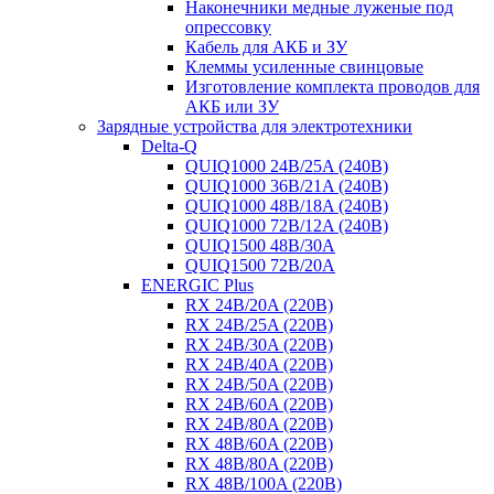
Наконечники медные луженые под
опрессовку
Кабель для АКБ и ЗУ
Клеммы усиленные свинцовые
Изготовление комплекта проводов для
АКБ или ЗУ
Зарядные устройства для электротехники
Delta-Q
QUIQ1000 24B/25A (240B)
QUIQ1000 36B/21A (240B)
QUIQ1000 48B/18A (240B)
QUIQ1000 72B/12A (240B)
QUIQ1500 48B/30A
QUIQ1500 72B/20A
ENERGIC Plus
RX 24B/20A (220B)
RX 24B/25A (220B)
RX 24B/30A (220B)
RX 24B/40A (220B)
RX 24B/50A (220B)
RX 24B/60A (220B)
RX 24B/80A (220B)
RX 48B/60A (220B)
RX 48B/80A (220B)
RX 48B/100A (220B)