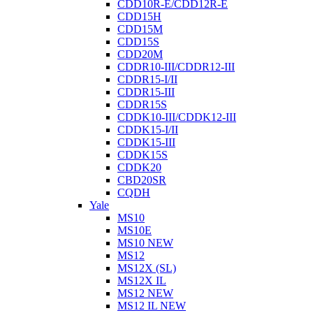
CDD10R-E/CDD12R-E
CDD15H
CDD15M
CDD15S
CDD20M
CDDR10-III/CDDR12-III
CDDR15-I/II
CDDR15-III
CDDR15S
CDDK10-III/CDDK12-III
CDDK15-I/II
CDDK15-III
CDDK15S
CDDK20
CBD20SR
CQDH
Yale
MS10
MS10E
MS10 NEW
MS12
MS12X (SL)
MS12X IL
MS12 NEW
MS12 IL NEW