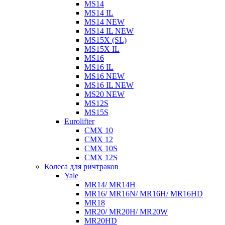
MS14
MS14 IL
MS14 NEW
MS14 IL NEW
MS15X (SL)
MS15X IL
MS16
MS16 IL
MS16 NEW
MS16 IL NEW
MS20 NEW
MS12S
MS15S
Eurolifter
CMX 10
CMX 12
CMX 10S
CMX 12S
Колеса для ричтраков
Yale
MR14/ MR14H
MR16/ MR16N/ MR16H/ MR16HD
MR18
MR20/ MR20H/ MR20W
MR20HD