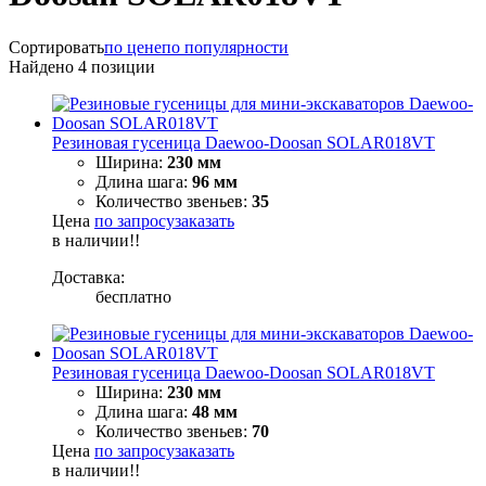
Сортировать
по цене
по популярности
Найдено
4
позиции
Резиновая гусеница Daewoo-Doosan SOLAR018VT
Ширина:
230 мм
Длина шага:
96
мм
Количество звеньев:
35
Цена
по запросу
заказать
в наличии!!
Доставка:
бесплатно
Резиновая гусеница Daewoo-Doosan SOLAR018VT
Ширина:
230 мм
Длина шага:
48
мм
Количество звеньев:
70
Цена
по запросу
заказать
в наличии!!