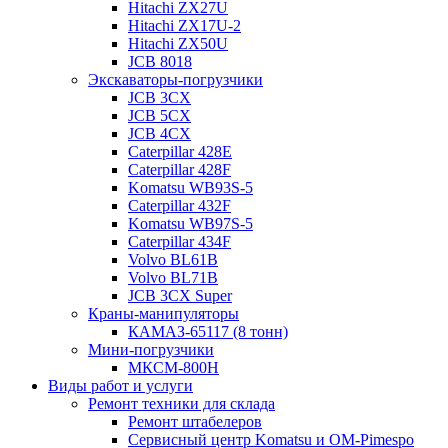
Hitachi ZX27U
Hitachi ZX17U-2
Hitachi ZX50U
JCB 8018
Экскаваторы-погрузчики
JCB 3CX
JCB 5CX
JCB 4CX
Caterpillar 428E
Caterpillar 428F
Komatsu WB93S-5
Caterpillar 432F
Komatsu WB97S-5
Caterpillar 434F
Volvo BL61B
Volvo BL71B
JCB 3CX Super
Краны-манипуляторы
КАМАЗ-65117 (8 тонн)
Мини-погрузчики
МКСМ-800H
Виды работ и услуги
Ремонт техники для склада
Ремонт штабелеров
Сервисный центр Komatsu и OM-Pimespo