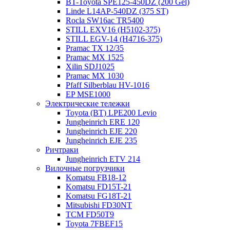
BT-Toyota SPE125-450DZ (200 Gel)
Linde L14AP-540DZ (375 ST)
Rocla SW16ac TR5400
STILL EXV16 (H5102-375)
STILL EGV-14 (H4716-375)
Pramac TX 12/35
Pramac MX 1525
Xilin SDJ1025
Pramac MX 1030
Pfaff Silberblau HV-1016
EP MSE1000
Электрические тележки
Toyota (BT) LPE200 Levio
Jungheinrich ERE 120
Jungheinrich EJE 220
Jungheinrich EJE 235
Ричтраки
Jungheinrich ETV 214
Вилочные погрузчики
Komatsu FB18-12
Komatsu FD15T-21
Komatsu FG18T-21
Mitsubishi FD30NT
TCM FD50T9
Toyota 7FBEF15