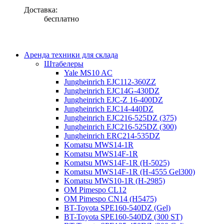
Доставка:
бесплатно
Аренда техники для склада
Штабелеры
Yale MS10 AC
Jungheinrich EJC112-360ZZ
Jungheinrich EJC14G-430DZ
Jungheinrich EJC-Z 16-400DZ
Jungheinrich EJC14-440DZ
Jungheinrich EJC216-525DZ (375)
Jungheinrich EJC216-525DZ (300)
Jungheinrich ERC214-535DZ
Komatsu MWS14-1R
Komatsu MWS14F-1R
Komatsu MWS14F-1R (H-5025)
Komatsu MWS14F-1R (H-4555 Gel300)
Komatsu MWS10-1R (Н-2985)
OM Pimespo CL12
OM Pimespo CN14 (Н5475)
BT-Toyota SPE160-540DZ (Gel)
BT-Toyota SPE160-540DZ (300 ST)