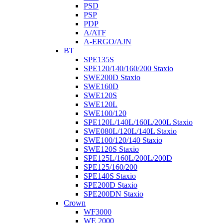
PSD
PSP
PDP
A/ATF
A-ERGO/AJN
BT
SPE135S
SPE120/140/160/200 Staxio
SWE200D Staxio
SWE160D
SWE120S
SWE120L
SWE100/120
SPE120L/140L/160L/200L Staxio
SWE080L/120L/140L Staxio
SWE100/120/140 Staxio
SWE120S Staxio
SPE125L/160L/200L/200D
SPE125/160/200
SPE140S Staxio
SPE200D Staxio
SPE200DN Staxio
Crown
WF3000
WE 2000