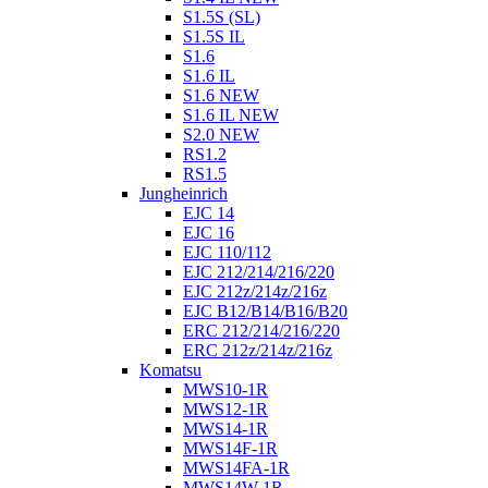
S1.5S (SL)
S1.5S IL
S1.6
S1.6 IL
S1.6 NEW
S1.6 IL NEW
S2.0 NEW
RS1.2
RS1.5
Jungheinrich
EJC 14
EJC 16
EJC 110/112
EJC 212/214/216/220
EJC 212z/214z/216z
EJC B12/B14/B16/B20
ERC 212/214/216/220
ERC 212z/214z/216z
Komatsu
MWS10-1R
MWS12-1R
MWS14-1R
MWS14F-1R
MWS14FA-1R
MWS14W-1R