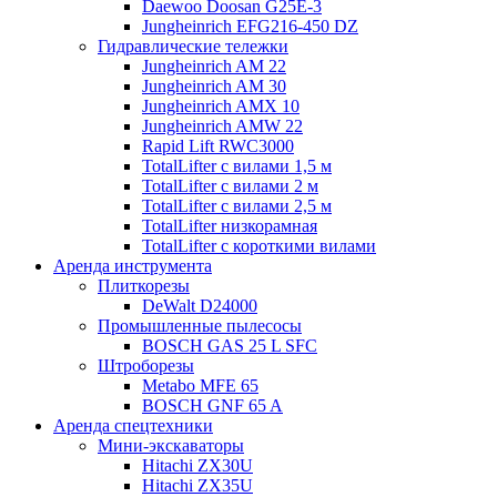
Daewoo Doosan G25E-3
Jungheinrich EFG216-450 DZ
Гидравлические тележки
Jungheinrich AM 22
Jungheinrich AM 30
Jungheinrich AMX 10
Jungheinrich AMW 22
Rapid Lift RWC3000
TotalLifter с вилами 1,5 м
TotalLifter с вилами 2 м
TotalLifter с вилами 2,5 м
TotalLifter низкорамная
TotalLifter с короткими вилами
Аренда инструмента
Плиткорезы
DeWalt D24000
Промышленные пылесосы
BOSCH GAS 25 L SFC
Штроборезы
Metabo MFE 65
BOSCH GNF 65 A
Аренда спецтехники
Мини-экскаваторы
Hitachi ZX30U
Hitachi ZX35U