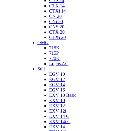
CNS 14
CTX 14
CTXi 14
CN 20
CNi 20
CNS 20
CTX 20
CTXi 20
OMG
715K
715P
720K
Logos AC
Still
EGV 10
EGV 12
EGV 14
EGV 16
EXV 10 Basic
EXV 10
EXV 12
EXV 12i
EXV 14 C
EXV 14i C
EXV 14