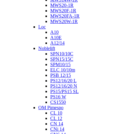
MWS20-1R
MWS20F-1R
MWS20FA-1R
MWS20W-1R
Loc
A10
A10E
A12/14
Noblelift
SPN10/10C
SPN15/15C
SPM10/15
ELC 10/10m
PSB 12/15
PS12/16/20 L
PS12/16/20 N
PS15/PS15 SL
PS16 W
CS1550
OM Pimespo
CL 10
CL 12
CN 14
CNi 14