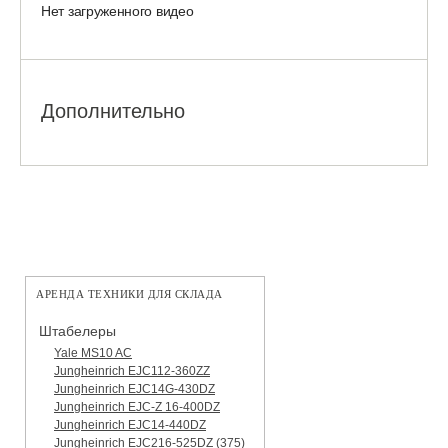
Нет загруженного видео
Дополнительно
АРЕНДА ТЕХНИКИ ДЛЯ СКЛАДА
Штабелеры
Yale MS10 AC
Jungheinrich EJC112-360ZZ
Jungheinrich EJC14G-430DZ
Jungheinrich EJC-Z 16-400DZ
Jungheinrich EJC14-440DZ
Jungheinrich EJC216-525DZ (375)