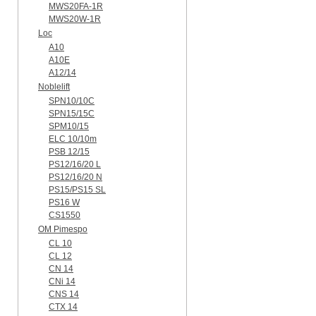
MWS20FA-1R
MWS20W-1R
Loc
A10
A10E
A12/14
Noblelift
SPN10/10C
SPN15/15C
SPM10/15
ELC 10/10m
PSB 12/15
PS12/16/20 L
PS12/16/20 N
PS15/PS15 SL
PS16 W
CS1550
OM Pimespo
CL 10
CL 12
CN 14
CNi 14
CNS 14
CTX 14