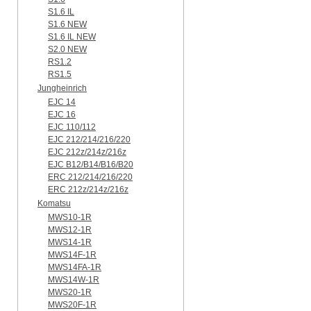
S1.6 IL
S1.6 NEW
S1.6 IL NEW
S2.0 NEW
RS1.2
RS1.5
Jungheinrich
EJC 14
EJC 16
EJC 110/112
EJC 212/214/216/220
EJC 212z/214z/216z
EJC B12/B14/B16/B20
ERC 212/214/216/220
ERC 212z/214z/216z
Komatsu
MWS10-1R
MWS12-1R
MWS14-1R
MWS14F-1R
MWS14FA-1R
MWS14W-1R
MWS20-1R
MWS20F-1R