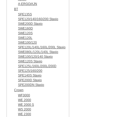
A-ERGO/AJN
BT
SPE135S
SPE120/140/160/200 Staxio
SWE200D Staxio
SWE160D
SWE120S
SWE120L
SWE100/120
SPE120L/140L/160L/200L Staxio
SWE080L/120L/140L Staxio
SWE100/120/140 Staxio
SWE120S Staxio
SPE125L/160L/200L/200D
SPE125/160/200
SPE140S Staxio
SPE200D Staxio
SPE200DN Staxio
Crown
WF3000
WE 2000
WE 2000 S
WS 2000
WE 2300