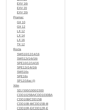
EXV 16i
EXV 20
EXV 20i
Pramac
GX 10
GX 12
LX 12
LX 14
LX 16
TX 12
Rocla
SWS10/12/14/16
SWS12i/14i/16i
SPE10/12/14/16
SPE12i/14i/16i
SWS16s
SPE16s
SP12/16ac (i)
Xilin
SDJ 500/1000/1500
CDD1025BA/CDD1030BA
CDD10B/CDD15B
CDD10B-III/CDD15B-III
CDD10R-E/CDD12R-E