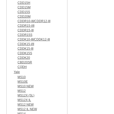
CDD15H
CDD15M
CDD15S
CDD20M
CDDR10-III/CDDR12-III
CDDR15-I/II
CDDR15-III
CDDR15S
CDDK10-III/CDDK12-III
CDDK15-I/II
CDDK15-III
CDDK15S
CDDK20
CBD20SR
CQDH
Yale
MS10
MS10E
MS10 NEW
MS12
MS12X (SL)
MS12X IL
MS12 NEW
MS12 IL NEW
MS14