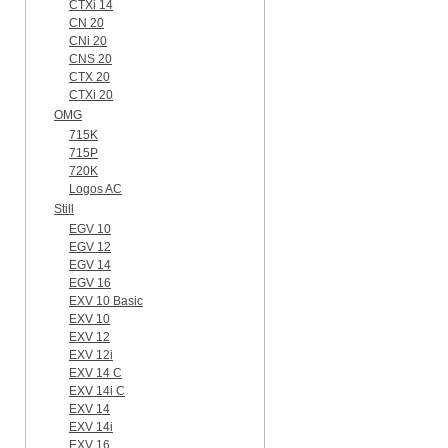
CTXi 14
CN 20
CNi 20
CNS 20
CTX 20
CTXi 20
OMG
715K
715P
720K
Logos AC
Still
EGV 10
EGV 12
EGV 14
EGV 16
EXV 10 Basic
EXV 10
EXV 12
EXV 12i
EXV 14 C
EXV 14i C
EXV 14
EXV 14i
EXV 16