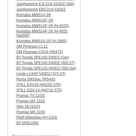
Jungheinrich EJC216-525DZ (300)
Jungheinrich ERC214-535DZ
Komatsu MWS14-1R
Komatsu MWS14F-1R
Komatsu MWS14F-1R (H-5025)
Komatsu MWS14F-1R (H-4555
Gel300)
Komatsu MWS10-1R (Н-2985)
OM Pimespo CL12
OM Pimespo CN14 (Н5475)
BT-Toyota SPE160-540DZ (Gel)
BT-Toyota SPE160-540DZ (300 ST)
BT-Toyota SPE125-450DZ (200 Gel)
Linde L14AP-540DZ (375 ST)
Rocla SW16ac TR5400
STILL EXV16 (H5102-375)
STILL EGV-14 (H4716-375)
Pramac TX 12/35
Pramac MX 1525
Xilin SDJ1025
Pramac MX 1030
Pfaff Silberblau HV-1016
EP MSE1000