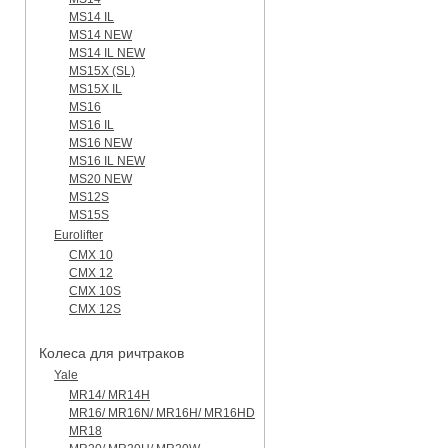
MS14 IL
MS14 NEW
MS14 IL NEW
MS15X (SL)
MS15X IL
MS16
MS16 IL
MS16 NEW
MS16 IL NEW
MS20 NEW
MS12S
MS15S
Eurolifter
CMX 10
CMX 12
CMX 10S
CMX 12S
Колеса для ричтраков
Yale
MR14/ MR14H
MR16/ MR16N/ MR16H/ MR16HD
MR18