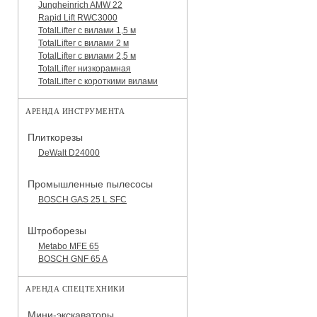
Jungheinrich AMW 22
Rapid Lift RWC3000
TotalLifter с вилами 1,5 м
TotalLifter с вилами 2 м
TotalLifter с вилами 2,5 м
TotalLifter низкорамная
TotalLifter с короткими вилами
АРЕНДА ИНСТРУМЕНТА
Плиткорезы
DeWalt D24000
Промышленные пылесосы
BOSCH GAS 25 L SFC
Штроборезы
Metabo MFE 65
BOSCH GNF 65 A
АРЕНДА СПЕЦТЕХНИКИ
Мини-экскаваторы