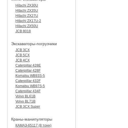
Hitachi ZX30U
Hitachi ZX35U
Hitachi ZX27U
Hitachi ZX17U-2
Hitachi ZX50U
JCB 8018
Экскаваторы-погрузчики
JCB 3CX
JCB 5CX
JCB 4CX
Caterpillar 428E
Caterpillar 428F
Komatsu WB93S-5
Caterpillar 432F
Komatsu WB97S-5
Caterpillar 434F
Volvo BL61B
Volvo BL71B
JCB 3CX Super
Краны-манипуляторы
КАМАЗ-65117 (8 тонн)