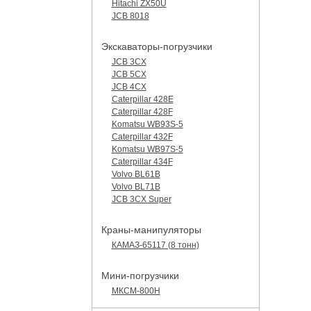
Hitachi ZX50U
JCB 8018
Экскаваторы-погрузчики
JCB 3CX
JCB 5CX
JCB 4CX
Caterpillar 428E
Caterpillar 428F
Komatsu WB93S-5
Caterpillar 432F
Komatsu WB97S-5
Caterpillar 434F
Volvo BL61B
Volvo BL71B
JCB 3CX Super
Краны-манипуляторы
КАМАЗ-65117 (8 тонн)
Мини-погрузчики
МКСМ-800H