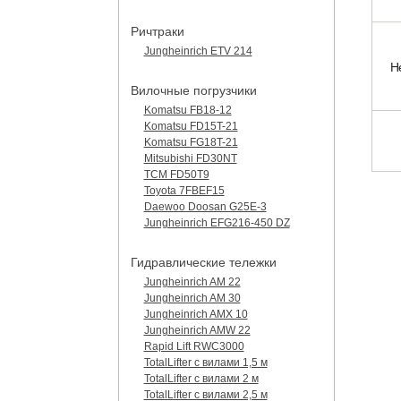
Ричтраки
Jungheinrich ETV 214
Н
Вилочные погрузчики
Komatsu FB18-12
Komatsu FD15T-21
Komatsu FG18T-21
Mitsubishi FD30NT
TCM FD50T9
Toyota 7FBEF15
Daewoo Doosan G25E-3
Jungheinrich EFG216-450 DZ
Гидравлические тележки
Jungheinrich AM 22
Jungheinrich AM 30
Jungheinrich AMX 10
Jungheinrich AMW 22
Rapid Lift RWC3000
TotalLifter с вилами 1,5 м
TotalLifter с вилами 2 м
TotalLifter с вилами 2,5 м