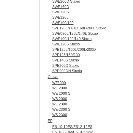
SWE200D Staxio
SWE160D
SWE120S
SWE120L
SWE100/120
SPE120L/140L/160L/200L Staxio
SWE080L/120L/140L Staxio
SWE100/120/140 Staxio
SWE120S Staxio
SPE125L/160L/200L/200D
SPE125/160/200
SPE140S Staxio
SPE200D Staxio
SPE200DN Staxio
Crown
WF3000
WE 2000
WE 2000 S
WS 2000
WE 2300
WE 2300 S
WS 2300
EP
ES-10-10ES/ES12-12ES
ES10-22DM/ES10-22MM