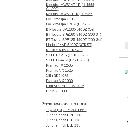
Komatsu MWS14F-1R (H-4555
Gel300)
Komatsu MWS10-1R (Н-2985)
OM Pimespo CL12
OM Pimespo CN14 (Н5475)
BT-Toyota SPE160-540DZ (Gel)
BT-Toyota SPE160-540DZ (300 ST)
BT-Toyota SPE125-450DZ (200 Gel)
Linde L14AP-540DZ (375 ST)
Rocla SW16ac TR5400
STILL EXV16 (H5102-375)
STILL EGV-14 (H4716-375)
Pramac TX 12/35
Pramac MX 1525
Xilin SDJ1025
Pramac MX 1030
Pfaff Silberblau HV-1016
EP MSE1000
Н
Электрические тележки
Toyota (BT) LPE200 Levio
Jungheinrich ERE 120
Jungheinrich EJE 220
Н
Jungheinrich EJE 235