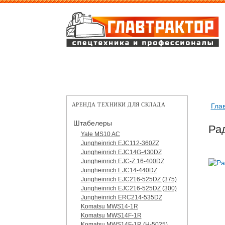
АРЕНДА ТЕХНИКИ ДЛЯ СКЛАДА
Гла
Штабелеры
Ра
Yale MS10 AC
Jungheinrich EJC112-360ZZ
Jungheinrich EJC14G-430DZ
Jungheinrich EJC-Z 16-400DZ
Jungheinrich EJC14-440DZ
Jungheinrich EJC216-525DZ (375)
Jungheinrich EJC216-525DZ (300)
Jungheinrich ERC214-535DZ
Komatsu MWS14-1R
Komatsu MWS14F-1R
Komatsu MWS14F-1R (H-5025)