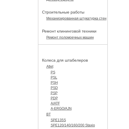
Строительные работы
Механизированная штукатурка стен
Ремонт клининговой техники
Ремонт поломоечных машин
КАТАЛОГ ЗАПЧАСТЕЙ
Колеса для штабелеров
Atlet
PS
PSL
PSH
PSD
PSP
PDP
A/ATF
A-ERGO/AJN
BT
SPE135S
SPE120/140/160/200 Staxio