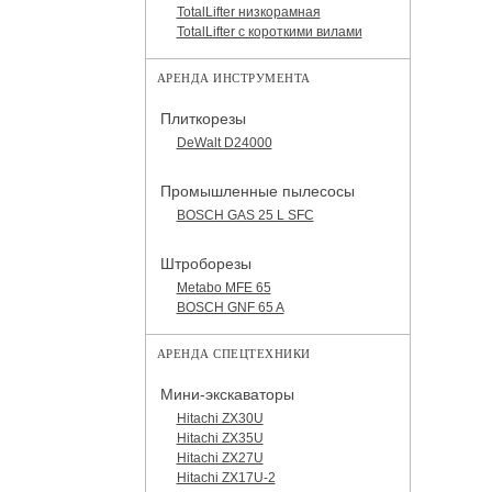
TotalLifter низкорамная
TotalLifter с короткими вилами
АРЕНДА ИНСТРУМЕНТА
Плиткорезы
DeWalt D24000
Промышленные пылесосы
BOSCH GAS 25 L SFC
Штроборезы
Metabo MFE 65
BOSCH GNF 65 A
АРЕНДА СПЕЦТЕХНИКИ
Мини-экскаваторы
Hitachi ZX30U
Hitachi ZX35U
Hitachi ZX27U
Hitachi ZX17U-2