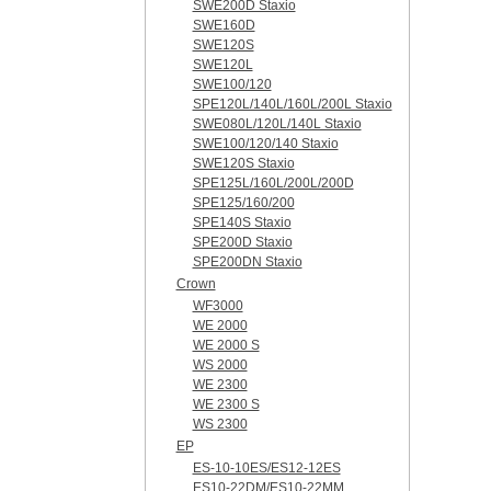
SWE200D Staxio
SWE160D
SWE120S
SWE120L
SWE100/120
SPE120L/140L/160L/200L Staxio
SWE080L/120L/140L Staxio
SWE100/120/140 Staxio
SWE120S Staxio
SPE125L/160L/200L/200D
SPE125/160/200
SPE140S Staxio
SPE200D Staxio
SPE200DN Staxio
Crown
WF3000
WE 2000
WE 2000 S
WS 2000
WE 2300
WE 2300 S
WS 2300
EP
ES-10-10ES/ES12-12ES
ES10-22DM/ES10-22MM