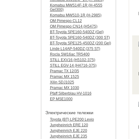
Komatsu MWS14F-1R (H-4555
Gel300)
Komatsu MWS10-1R (Н-2985)
OM Pimespo CL12
OM Pimespo CN14 (Н5475)
BT-Toyota SPE160-540DZ (Gel)
BT-Toyota SPE160-540DZ (300 ST)
BT-Toyota SPE125-450DZ (200 Gel)
Linde L14AP-540DZ (375 ST)
Rocla SW16ac TR5400
STILL EXV16 (H5102-375)
STILL EGV-14 (H4716-375)
Pramac TX 12/35
Pramac MX 1525
Xilin SDJ1025
Pramac MX 1030
Pfaff Silberblau HV-1016
EP MSE1000
Электрические тележки
Toyota (BT) LPE200 Levio
Jungheinrich ERE 120
Jungheinrich EJE 220
Jungheinrich EJE 235