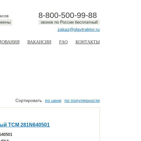
8-800-500-99-88
асов
смены
звонок по России бесплатный
zakaz@glavtraktor.ru
ДОВАНИЯ
ВАКАНСИИ
FAQ
КОНТАКТЫ
Сортировать
по цене
по популярности
ый TCM 281N640501
640501