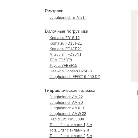
Ричтраки
Jungheinrich ETV 214
Вилочные погрузчики
Komatsu FB18-12
Komatsu FD15T-21
Komatsu FG18T-21
Mitsubishi FD30NT
TCM FD50T9
Toyota 7FBEF15
Daewoo Doosan G25E-3
Jungheinrich EFG216-450 DZ
Гидравлические тележки
Jungheinrich AM 22
Jungheinrich AM 30
Jungheinrich AMX 10
Jungheinrich AMW 22
Rapid Lift RWC3000
TotalLifter с вилами 1,5 м
TotalLifter с вилами 2 м
TotalLifter с вилами 2,5 м