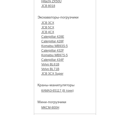
Hitachi ZX50U
JCB 8018
Экскаваторы-погрузчики
JCB 3CX
JCB 5CX
JCB 4CX
Caterpillar 428E
Caterpillar 428F
Komatsu WB93S-5
Caterpillar 432F
Komatsu WB97S-5
Caterpillar 434F
Volvo BL61B
Volvo BL71B
JCB 3CX Super
Краны-манипуляторы
КАМАЗ-65117 (8 тонн)
Мини-погрузчики
МКСМ-800H