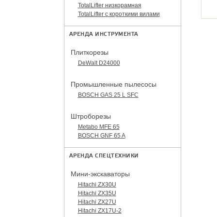
TotalLifter низкорамная
TotalLifter с короткими вилами
АРЕНДА ИНСТРУМЕНТА
Плиткорезы
DeWalt D24000
Промышленные пылесосы
BOSCH GAS 25 L SFC
Штроборезы
Metabo MFE 65
BOSCH GNF 65 A
АРЕНДА СПЕЦТЕХНИКИ
Мини-экскаваторы
Hitachi ZX30U
Hitachi ZX35U
Hitachi ZX27U
Hitachi ZX17U-2