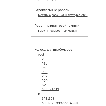
Строительные работы
Механизированная штукатурка стен
Ремонт клининговой техники
Ремонт поломоечных машин
КАТАЛОГ ЗАПЧАСТЕЙ
Колеса для штабелеров
Atlet
PS
PSL
PSH
PSD
PSP
PDP
A/ATF
A-ERGO/AJN
BT
SPE135S
SPE120/140/160/200 Staxio