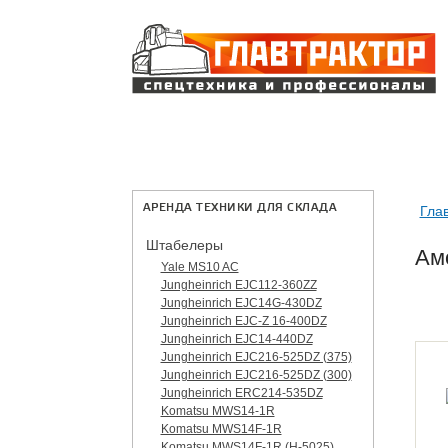
АРЕНДА ТЕХНИКИ ДЛЯ СКЛАДА
Гла
Штабелеры
Ам
Yale MS10 AC
Jungheinrich EJC112-360ZZ
Jungheinrich EJC14G-430DZ
Jungheinrich EJC-Z 16-400DZ
Jungheinrich EJC14-440DZ
Jungheinrich EJC216-525DZ (375)
Jungheinrich EJC216-525DZ (300)
Jungheinrich ERC214-535DZ
Komatsu MWS14-1R
Komatsu MWS14F-1R
Komatsu MWS14F-1R (H-5025)