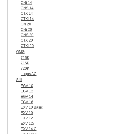
CNi 14
CNS 14
CTX 14
CTXi 14
CN 20
CNi 20
CNS 20
CTX 20
CTXi 20
OMG
715K
715P
720K
Logos AC
Still
EGV 10
EGV 12
EGV 14
EGV 16
EXV 10 Basic
EXV 10
EXV 12
EXV 12i
EXV 14 C