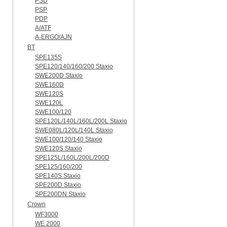
PSD
PSP
PDP
A/ATF
A-ERGO/AJN
BT
SPE135S
SPE120/140/160/200 Staxio
SWE200D Staxio
SWE160D
SWE120S
SWE120L
SWE100/120
SPE120L/140L/160L/200L Staxio
SWE080L/120L/140L Staxio
SWE100/120/140 Staxio
SWE120S Staxio
SPE125L/160L/200L/200D
SPE125/160/200
SPE140S Staxio
SPE200D Staxio
SPE200DN Staxio
Crown
WF3000
WE 2000