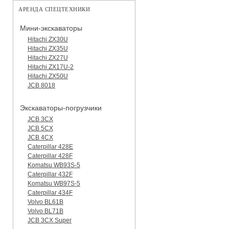
АРЕНДА СПЕЦТЕХНИКИ
Мини-экскаваторы
Hitachi ZX30U
Hitachi ZX35U
Hitachi ZX27U
Hitachi ZX17U-2
Hitachi ZX50U
JCB 8018
Экскаваторы-погрузчики
JCB 3CX
JCB 5CX
JCB 4CX
Caterpillar 428E
Caterpillar 428F
Komatsu WB93S-5
Caterpillar 432F
Komatsu WB97S-5
Caterpillar 434F
Volvo BL61B
Volvo BL71B
JCB 3CX Super