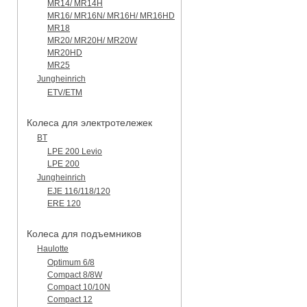
MR14/ MR14H
MR16/ MR16N/ MR16H/ MR16HD
MR18
MR20/ MR20H/ MR20W
MR20HD
MR25
Jungheinrich
ETV/ETM
Колеса для электротележек
BT
LPE 200 Levio
LPE 200
Jungheinrich
EJE 116/118/120
ERE 120
Колеса для подъемников
Haulotte
Optimum 6/8
Compact 8/8W
Compact 10/10N
Compact 12