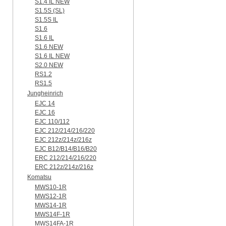
S1.4 IL NEW
S1.5S (SL)
S1.5S IL
S1.6
S1.6 IL
S1.6 NEW
S1.6 IL NEW
S2.0 NEW
RS1.2
RS1.5
Jungheinrich
EJC 14
EJC 16
EJC 110/112
EJC 212/214/216/220
EJC 212z/214z/216z
EJC B12/B14/B16/B20
ERC 212/214/216/220
ERC 212z/214z/216z
Komatsu
MWS10-1R
MWS12-1R
MWS14-1R
MWS14F-1R
MWS14FA-1R