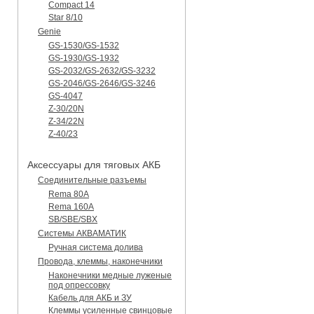
Compact 14
Star 8/10
Genie
GS-1530/GS-1532
GS-1930/GS-1932
GS-2032/GS-2632/GS-3232
GS-2046/GS-2646/GS-3246
GS-4047
Z-30/20N
Z-34/22N
Z-40/23
Аксессуары для тяговых АКБ
Соединительные разъемы
Rema 80A
Rema 160A
SB/SBE/SBX
Системы АКВАМАТИК
Ручная система долива
Провода, клеммы, наконечники
Наконечники медные луженые
под опрессовку
Кабель для АКБ и ЗУ
Клеммы усиленные свинцовые