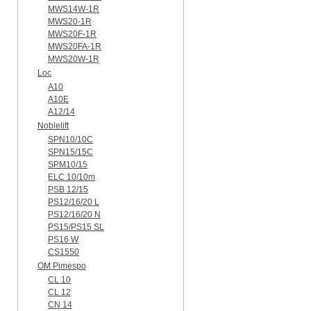
MWS14W-1R
MWS20-1R
MWS20F-1R
MWS20FA-1R
MWS20W-1R
Loc
A10
A10E
A12/14
Noblelift
SPN10/10C
SPN15/15C
SPM10/15
ELC 10/10m
PSB 12/15
PS12/16/20 L
PS12/16/20 N
PS15/PS15 SL
PS16 W
CS1550
OM Pimespo
CL 10
CL 12
CN 14