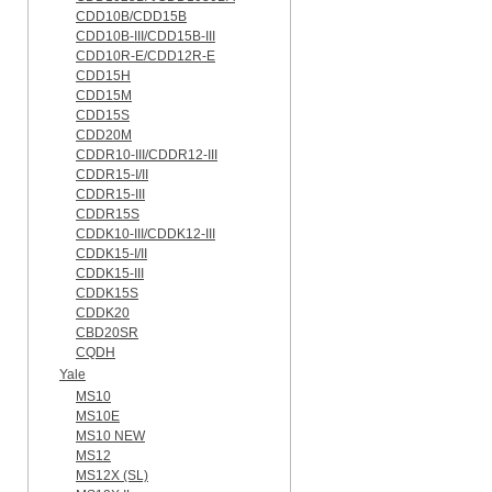
CDD10B/CDD15B
CDD10B-III/CDD15B-III
CDD10R-E/CDD12R-E
CDD15H
CDD15M
CDD15S
CDD20M
CDDR10-III/CDDR12-III
CDDR15-I/II
CDDR15-III
CDDR15S
CDDK10-III/CDDK12-III
CDDK15-I/II
CDDK15-III
CDDK15S
CDDK20
CBD20SR
CQDH
Yale
MS10
MS10E
MS10 NEW
MS12
MS12X (SL)