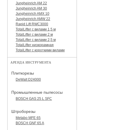
Jungheinrich AM 22
Jungheinrich AM 30
Jungheinrich AMX 10
Jungheinrich AMW 22
Rapid Lift RWC3000
TotalLifter с вилами 1,5 м
TotalLifter с вилами 2 м
TotalLifter с вилами 2,5 м
TotalLifter низкорамная
TotalLifter с короткими вилами
АРЕНДА ИНСТРУМЕНТА
Плиткорезы
DeWalt D24000
Промышленные пылесосы
BOSCH GAS 25 L SFC
Штроборезы
Metabo MFE 65
BOSCH GNF 65 A