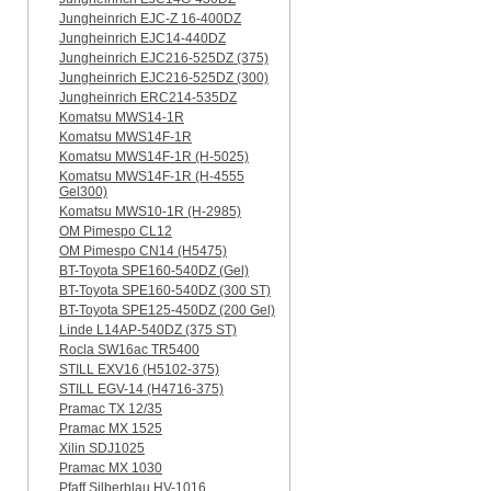
Jungheinrich EJC-Z 16-400DZ
Jungheinrich EJC14-440DZ
Jungheinrich EJC216-525DZ (375)
Jungheinrich EJC216-525DZ (300)
Jungheinrich ERC214-535DZ
Komatsu MWS14-1R
Komatsu MWS14F-1R
Komatsu MWS14F-1R (H-5025)
Komatsu MWS14F-1R (H-4555
Gel300)
Komatsu MWS10-1R (Н-2985)
OM Pimespo CL12
OM Pimespo CN14 (Н5475)
BT-Toyota SPE160-540DZ (Gel)
BT-Toyota SPE160-540DZ (300 ST)
BT-Toyota SPE125-450DZ (200 Gel)
Linde L14AP-540DZ (375 ST)
Rocla SW16ac TR5400
STILL EXV16 (H5102-375)
STILL EGV-14 (H4716-375)
Pramac TX 12/35
Pramac MX 1525
Xilin SDJ1025
Pramac MX 1030
Pfaff Silberblau HV-1016