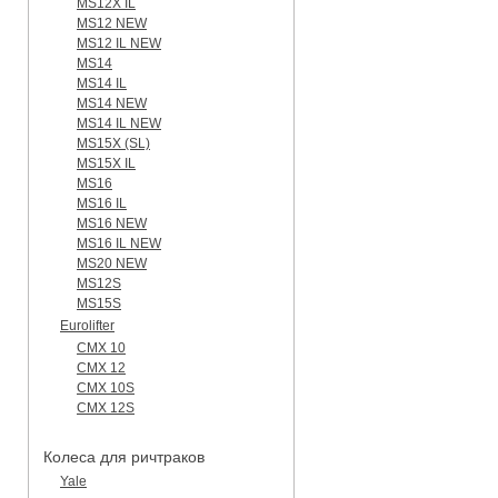
MS12X IL
MS12 NEW
MS12 IL NEW
MS14
MS14 IL
MS14 NEW
MS14 IL NEW
MS15X (SL)
MS15X IL
MS16
MS16 IL
MS16 NEW
MS16 IL NEW
MS20 NEW
MS12S
MS15S
Eurolifter
CMX 10
CMX 12
CMX 10S
CMX 12S
Колеса для ричтраков
Yale