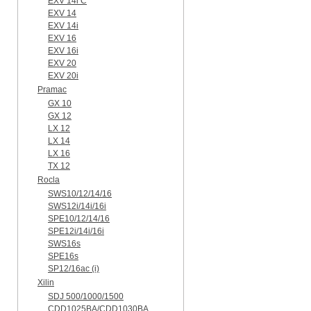
EXV 14i C
EXV 14
EXV 14i
EXV 16
EXV 16i
EXV 20
EXV 20i
Pramac
GX 10
GX 12
LX 12
LX 14
LX 16
TX 12
Rocla
SWS10/12/14/16
SWS12i/14i/16i
SPE10/12/14/16
SPE12i/14i/16i
SWS16s
SPE16s
SP12/16ac (i)
Xilin
SDJ 500/1000/1500
CDD1025BA/CDD1030BA