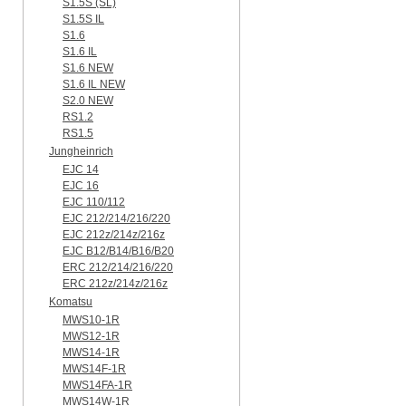
S1.5S (SL)
S1.5S IL
S1.6
S1.6 IL
S1.6 NEW
S1.6 IL NEW
S2.0 NEW
RS1.2
RS1.5
Jungheinrich
EJC 14
EJC 16
EJC 110/112
EJC 212/214/216/220
EJC 212z/214z/216z
EJC B12/B14/B16/B20
ERC 212/214/216/220
ERC 212z/214z/216z
Komatsu
MWS10-1R
MWS12-1R
MWS14-1R
MWS14F-1R
MWS14FA-1R
MWS14W-1R