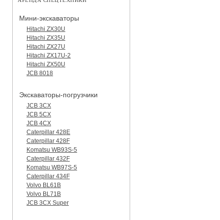
АРЕНДА СПЕЦТЕХНИКИ
Мини-экскаваторы
Hitachi ZX30U
Hitachi ZX35U
Hitachi ZX27U
Hitachi ZX17U-2
Hitachi ZX50U
JCB 8018
Экскаваторы-погрузчики
JCB 3CX
JCB 5CX
JCB 4CX
Caterpillar 428E
Caterpillar 428F
Komatsu WB93S-5
Caterpillar 432F
Komatsu WB97S-5
Caterpillar 434F
Volvo BL61B
Volvo BL71B
JCB 3CX Super