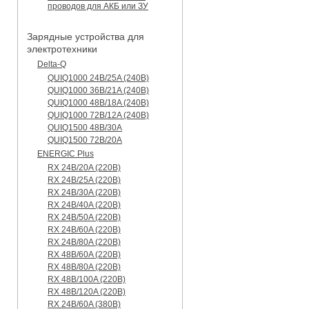
проводов для АКБ или ЗУ
Зарядные устройства для
электротехники
Delta-Q
QUIQ1000 24B/25A (240B)
QUIQ1000 36B/21A (240B)
QUIQ1000 48B/18A (240B)
QUIQ1000 72B/12A (240B)
QUIQ1500 48B/30A
QUIQ1500 72B/20A
ENERGIC Plus
RX 24B/20A (220B)
RX 24B/25A (220B)
RX 24B/30A (220B)
RX 24B/40A (220B)
RX 24B/50A (220B)
RX 24B/60A (220B)
RX 24B/80A (220B)
RX 48B/60A (220B)
RX 48B/80A (220B)
RX 48B/100A (220B)
RX 48B/120A (220B)
RX 24B/60A (380B)