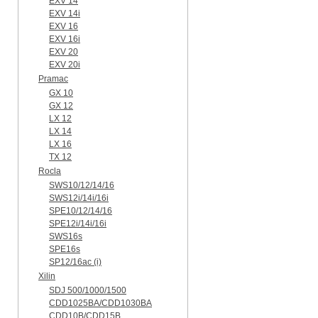
EXV 14
EXV 14i
EXV 16
EXV 16i
EXV 20
EXV 20i
Pramac
GX 10
GX 12
LX 12
LX 14
LX 16
TX 12
Rocla
SWS10/12/14/16
SWS12i/14i/16i
SPE10/12/14/16
SPE12i/14i/16i
SWS16s
SPE16s
SP12/16ac (i)
Xilin
SDJ 500/1000/1500
CDD1025BA/CDD1030BA
CDD10B/CDD15B