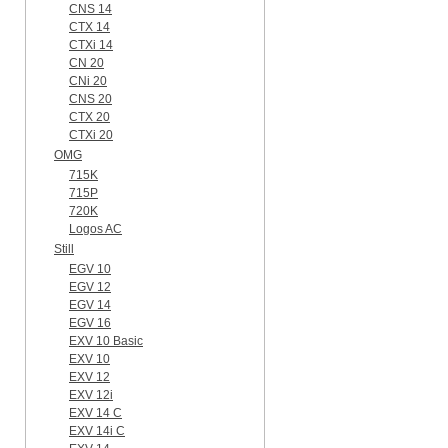
CNS 14
CTX 14
CTXi 14
CN 20
CNi 20
CNS 20
CTX 20
CTXi 20
OMG
715K
715P
720K
Logos AC
Still
EGV 10
EGV 12
EGV 14
EGV 16
EXV 10 Basic
EXV 10
EXV 12
EXV 12i
EXV 14 C
EXV 14i C