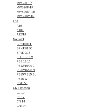
MWS20-1R
MWS20F-1R
MWS20FA-1R
MWS20W-1R
Loc
A10
A10E
A12/14
Noblelift
SPN10/10C
SPN15/15C
SPM10/15
ELC 10/10m
PSB 12/15
PS12/16/20 L
PS12/16/20 N
PS15/PS15 SL
PS16 W
CS1550
OM Pimespo
CL 10
CL 12
CN 14
CNi 14