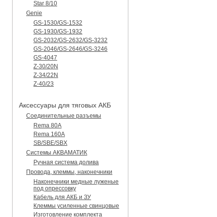
Star 8/10
Genie
GS-1530/GS-1532
GS-1930/GS-1932
GS-2032/GS-2632/GS-3232
GS-2046/GS-2646/GS-3246
GS-4047
Z-30/20N
Z-34/22N
Z-40/23
Аксессуары для тяговых АКБ
Соединительные разъемы
Rema 80A
Rema 160A
SB/SBE/SBX
Системы АКВАМАТИК
Ручная система долива
Провода, клеммы, наконечники
Наконечники медные луженые
под опрессовку
Кабель для АКБ и ЗУ
Клеммы усиленные свинцовые
Изготовление комплекта