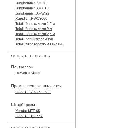
Jungheinrich AM 30
Jungheinrich AMX 10
Jungheinrich AMW 22
Rapid Lift RWC3000
TotalLifter с вилами 1,5 м
TotalLifter с вилами 2 м
TotalLifter с вилами 2,5 м
TotalLifter низкорамная
TotalLifter с короткими вилами
АРЕНДА ИНСТРУМЕНТА
Плиткорезы
DeWalt D24000
Промышленные пылесосы
BOSCH GAS 25 L SFC
Штроборезы
Metabo MFE 65
BOSCH GNF 65 A