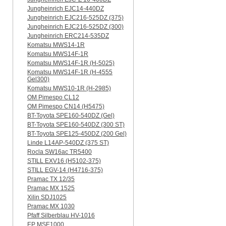
Jungheinrich EJC14-440DZ
Jungheinrich EJC216-525DZ (375)
Jungheinrich EJC216-525DZ (300)
Jungheinrich ERC214-535DZ
Komatsu MWS14-1R
Komatsu MWS14F-1R
Komatsu MWS14F-1R (H-5025)
Komatsu MWS14F-1R (H-4555
Gel300)
Komatsu MWS10-1R (Н-2985)
OM Pimespo CL12
OM Pimespo CN14 (Н5475)
BT-Toyota SPE160-540DZ (Gel)
BT-Toyota SPE160-540DZ (300 ST)
BT-Toyota SPE125-450DZ (200 Gel)
Linde L14AP-540DZ (375 ST)
Rocla SW16ac TR5400
STILL EXV16 (H5102-375)
STILL EGV-14 (H4716-375)
Pramac TX 12/35
Pramac MX 1525
Xilin SDJ1025
Pramac MX 1030
Pfaff Silberblau HV-1016
EP MSE1000