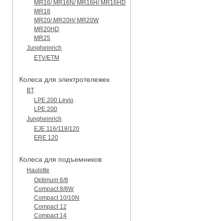
MR16/ MR16N/ MR16H/ MR16HD
MR18
MR20/ MR20H/ MR20W
MR20HD
MR25
Jungheinrich
ETV/ETM
Колеса для электротележек
BT
LPE 200 Levio
LPE 200
Jungheinrich
EJE 116/118/120
ERE 120
Колеса для подъемников
Haulotte
Optimum 6/8
Compact 8/8W
Compact 10/10N
Compact 12
Compact 14