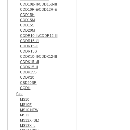
CDD10B-III/CDD15B-III
CDD10R-E/CDD12R-E
CDD15H
CDD15M
CDD15S
CDD20M
CDDR10-III/CDDR12-III
CDDR15-I/II
CDDR15-III
CDDR15S
CDDK10-III/CDDK12-III
CDDK15-I/II
CDDK15-III
CDDK15S
CDDK20
CBD20SR
CQDH
Yale
MS10
MS10E
MS10 NEW
MS12
MS12X (SL)
MS12X IL