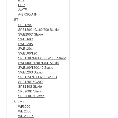
PSP
PDP
A/ATF
A-ERGO/AJN
BT
SPE135S
SPE120/140/160/200 Staxio
SWE200D Staxio
SWE160D
SWE120S
SWE120L
SWE100/120
SPE120L/140L/160L/200L Staxio
SWE080L/120L/140L Staxio
SWE100/120/140 Staxio
SWE120S Staxio
SPE125L/160L/200L/200D
SPE125/160/200
SPE140S Staxio
SPE200D Staxio
SPE200DN Staxio
Crown
WF3000
WE 2000
WE 2000 S