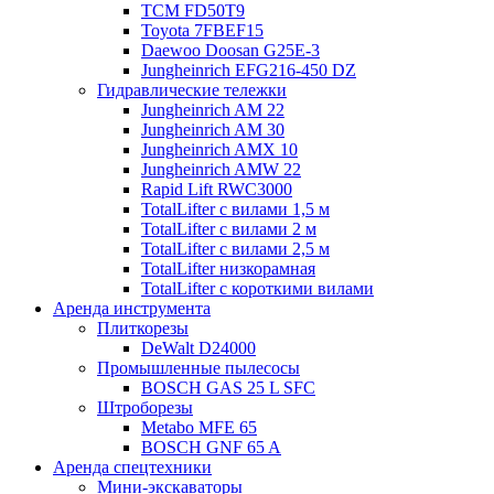
TCM FD50T9
Toyota 7FBEF15
Daewoo Doosan G25E-3
Jungheinrich EFG216-450 DZ
Гидравлические тележки
Jungheinrich AM 22
Jungheinrich AM 30
Jungheinrich AMX 10
Jungheinrich AMW 22
Rapid Lift RWC3000
TotalLifter с вилами 1,5 м
TotalLifter с вилами 2 м
TotalLifter с вилами 2,5 м
TotalLifter низкорамная
TotalLifter с короткими вилами
Аренда инструмента
Плиткорезы
DeWalt D24000
Промышленные пылесосы
BOSCH GAS 25 L SFC
Штроборезы
Metabo MFE 65
BOSCH GNF 65 A
Аренда спецтехники
Мини-экскаваторы