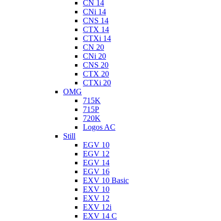
CN 14
CNi 14
CNS 14
CTX 14
CTXi 14
CN 20
CNi 20
CNS 20
CTX 20
CTXi 20
OMG
715K
715P
720K
Logos AC
Still
EGV 10
EGV 12
EGV 14
EGV 16
EXV 10 Basic
EXV 10
EXV 12
EXV 12i
EXV 14 C