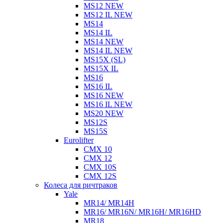
MS12 NEW
MS12 IL NEW
MS14
MS14 IL
MS14 NEW
MS14 IL NEW
MS15X (SL)
MS15X IL
MS16
MS16 IL
MS16 NEW
MS16 IL NEW
MS20 NEW
MS12S
MS15S
Eurolifter
CMX 10
CMX 12
CMX 10S
CMX 12S
Колеса для ричтраков
Yale
MR14/ MR14H
MR16/ MR16N/ MR16H/ MR16HD
MR18