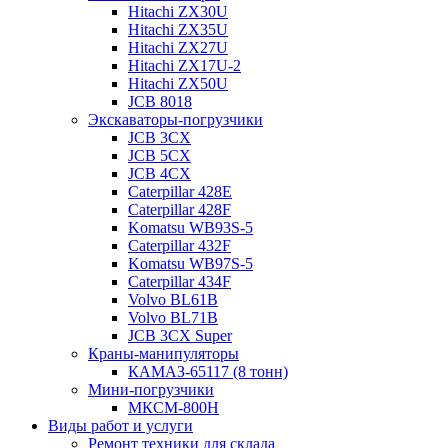
Hitachi ZX30U
Hitachi ZX35U
Hitachi ZX27U
Hitachi ZX17U-2
Hitachi ZX50U
JCB 8018
Экскаваторы-погрузчики
JCB 3CX
JCB 5CX
JCB 4CX
Caterpillar 428E
Caterpillar 428F
Komatsu WB93S-5
Caterpillar 432F
Komatsu WB97S-5
Caterpillar 434F
Volvo BL61B
Volvo BL71B
JCB 3CX Super
Краны-манипуляторы
КАМАЗ-65117 (8 тонн)
Мини-погрузчики
МКСМ-800H
Виды работ и услуги
Ремонт техники для склада