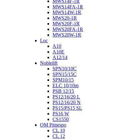
MWS14F-1R
MWS14FA-1R
MWS14W-1R
MWS20-1R
MWS20F-1R
MWS20FA-1R
MWS20W-1R
Loc
A10
A10E
A12/14
Noblelift
SPN10/10C
SPN15/15C
SPM10/15
ELC 10/10m
PSB 12/15
PS12/16/20 L
PS12/16/20 N
PS15/PS15 SL
PS16 W
CS1550
OM Pimespo
CL 10
CL 12