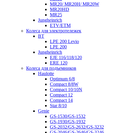
MR20/ MR20H/ MR20W
MR20HD
MR25
Jungheinrich
ETV/ETM
Колеса для электротележек
BT
LPE 200 Levio
LPE 200
Jungheinrich
EJE 116/118/120
ERE 120
Колеса для подъемников
Haulotte
Optimum 6/8
Compact 8/8W
Compact 10/10N
Compact 12
Compact 14
Star 8/10
Genie
GS-1530/GS-1532
GS-1930/GS-1932
GS-2032/GS-2632/GS-3232
GS-2046/GS-2646/GS-3246