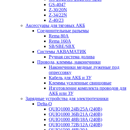
GS-4047
Z-30/20N
Z-34/22N
Z-40/23
Аксессуары для тяговых АКБ
Соединительные разъемы
Rema 80A
Rema 160A
SB/SBE/SBX
Системы АКВАМАТИК
Ручная система долива
Провода, клеммы, наконечники
Наконечники медные луженые под
опрессовку
Кабель для АКБ и ЗУ
Клеммы усиленные свинцовые
Изготовление комплекта проводов для
АКБ или ЗУ
Зарядные устройства для электротехники
Delta-Q
QUIQ1000 24B/25A (240B)
QUIQ1000 36B/21A (240B)
QUIQ1000 48B/18A (240B)
QUIQ1000 72B/12A (240B)
QUIQ1500 48B/30A