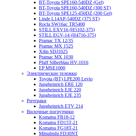
BT-Toyota SPE160-540DZ (Gel)
BT-Toyota SPE160-540DZ (300 ST)
BT-Toyota SPE125-450DZ (200 Gel)
Linde L14AP-540DZ (375 ST)
Rocla SW16ac TR5400
STILL EXV16 (H5102-375)
STILL EGV-14 (H4716-375)
Pramac TX 12/35
Pramac MX 1525
Xilin SDJ1025
Pramac MX 1030
Pfaff Silberblau HV-1016
EP MSE1000
Электрические тележки
Toyota (BT) LPE200 Levio
Jungheinrich ERE 120
Jungheinrich EJE 220
Jungheinrich EJE 235
Ричтраки
Jungheinrich ETV 214
Вилочные погрузчики
Komatsu FB18-12
Komatsu FD15T-21
Komatsu FG18T-21
Mitsubishi FD30NT