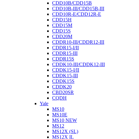
CDD10B/CDD15B
CDD10B-III/CDD15B-III
CDD10R-E/CDD12R-E
CDD15H
CDD15M
CDD15S
CDD20M
CDDR10-III/CDDR12-III
CDDR15-I/II
CDDR15-III
CDDR15S
CDDK10-III/CDDK12-III
CDDK15-I/II
CDDK15-III
CDDK15S
CDDK20
CBD20SR
CQDH
Yale
MS10
MS10E
MS10 NEW
MS12
MS12X (SL)
MS12X IL