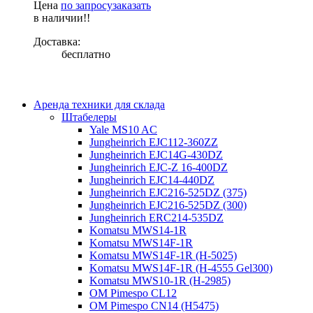
Цена
по запросу
заказать
в наличии!!
Доставка:
бесплатно
Аренда техники для склада
Штабелеры
Yale MS10 AC
Jungheinrich EJC112-360ZZ
Jungheinrich EJC14G-430DZ
Jungheinrich EJC-Z 16-400DZ
Jungheinrich EJC14-440DZ
Jungheinrich EJC216-525DZ (375)
Jungheinrich EJC216-525DZ (300)
Jungheinrich ERC214-535DZ
Komatsu MWS14-1R
Komatsu MWS14F-1R
Komatsu MWS14F-1R (H-5025)
Komatsu MWS14F-1R (H-4555 Gel300)
Komatsu MWS10-1R (Н-2985)
OM Pimespo CL12
OM Pimespo CN14 (Н5475)