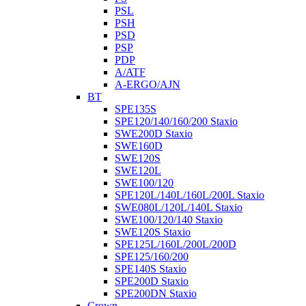
PSL
PSH
PSD
PSP
PDP
A/ATF
A-ERGO/AJN
BT
SPE135S
SPE120/140/160/200 Staxio
SWE200D Staxio
SWE160D
SWE120S
SWE120L
SWE100/120
SPE120L/140L/160L/200L Staxio
SWE080L/120L/140L Staxio
SWE100/120/140 Staxio
SWE120S Staxio
SPE125L/160L/200L/200D
SPE125/160/200
SPE140S Staxio
SPE200D Staxio
SPE200DN Staxio
Crown