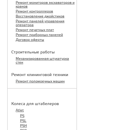
Ремонт мониторов экскаваторов и
кранов
Ремонт контроллеров
Восстановление джойстиков
Ремонт панелей управления
оператора
Ремонт печатных плат
Ремонт приборных панелей
Договор оферты
Строительные работы
Механизированная штукатурка
стен
Ремонт клининговой техники
Ремонт поломоечных машин
КАТАЛОГ ЗАПЧАСТЕЙ
Колеса для штабелеров
Atlet
PS
PSL
PSH