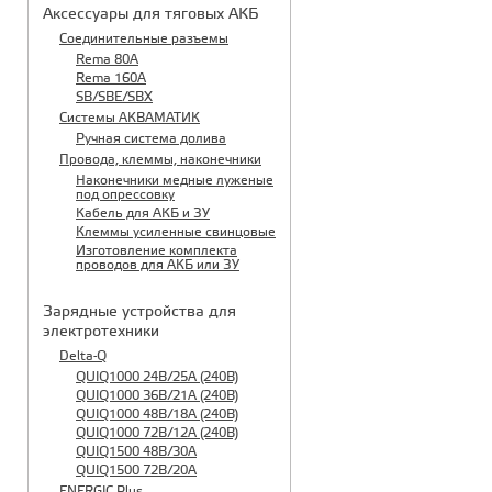
Аксессуары для тяговых АКБ
Соединительные разъемы
Rema 80A
Rema 160A
SB/SBE/SBX
Системы АКВАМАТИК
Ручная система долива
Провода, клеммы, наконечники
Наконечники медные луженые
под опрессовку
Кабель для АКБ и ЗУ
Клеммы усиленные свинцовые
Изготовление комплекта
проводов для АКБ или ЗУ
Зарядные устройства для
электротехники
Delta-Q
QUIQ1000 24B/25A (240B)
QUIQ1000 36B/21A (240B)
QUIQ1000 48B/18A (240B)
QUIQ1000 72B/12A (240B)
QUIQ1500 48B/30A
QUIQ1500 72B/20A
ENERGIC Plus