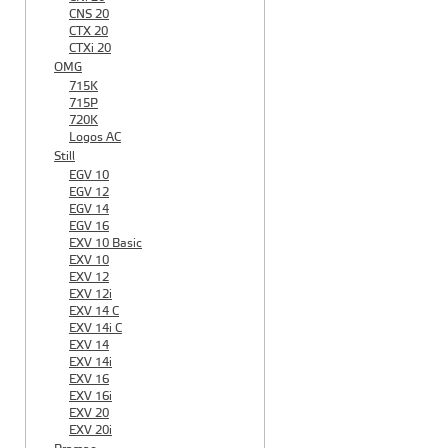
CNS 20
CTX 20
CTXi 20
OMG
715K
715P
720K
Logos AC
Still
EGV 10
EGV 12
EGV 14
EGV 16
EXV 10 Basic
EXV 10
EXV 12
EXV 12i
EXV 14 C
EXV 14i C
EXV 14
EXV 14i
EXV 16
EXV 16i
EXV 20
EXV 20i