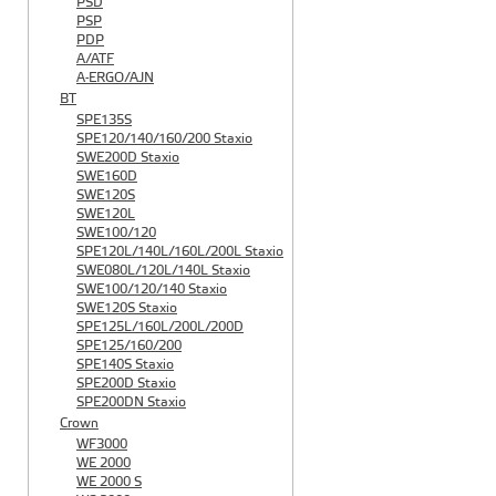
PSD
PSP
PDP
A/ATF
A-ERGO/AJN
BT
SPE135S
SPE120/140/160/200 Staxio
SWE200D Staxio
SWE160D
SWE120S
SWE120L
SWE100/120
SPE120L/140L/160L/200L Staxio
SWE080L/120L/140L Staxio
SWE100/120/140 Staxio
SWE120S Staxio
SPE125L/160L/200L/200D
SPE125/160/200
SPE140S Staxio
SPE200D Staxio
SPE200DN Staxio
Crown
WF3000
WE 2000
WE 2000 S