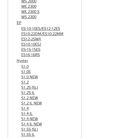
WS 2000
WE 2300
WE 2300 S
WS 2300
EP
ES-10-10ES/ES12-12ES
ES10-22DM/ES10-22MM
ES12-25WA
ES10-10ESJ
ES-15-15ES
ES16-16RS
Hyster
S1.0
S1.0E
S1.0 NEW
S1.2
S1.2S (SL)
S1.2S IL
S1.2 NEW
S1.2 IL NEW
S1.4
S1.4 IL
S1.4 NEW
S1.4 IL NEW
S1.5S (SL)
S1.5S IL