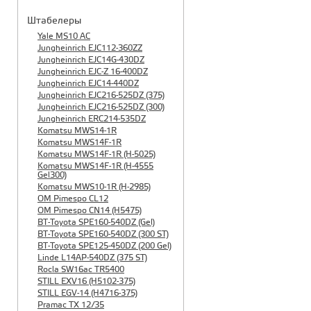
Штабелеры
Yale MS10 AC
Jungheinrich EJC112-360ZZ
Jungheinrich EJC14G-430DZ
Jungheinrich EJC-Z 16-400DZ
Jungheinrich EJC14-440DZ
Jungheinrich EJC216-525DZ (375)
Jungheinrich EJC216-525DZ (300)
Jungheinrich ERC214-535DZ
Komatsu MWS14-1R
Komatsu MWS14F-1R
Komatsu MWS14F-1R (H-5025)
Komatsu MWS14F-1R (H-4555
Gel300)
Komatsu MWS10-1R (Н-2985)
OM Pimespo CL12
OM Pimespo CN14 (Н5475)
BT-Toyota SPE160-540DZ (Gel)
BT-Toyota SPE160-540DZ (300 ST)
BT-Toyota SPE125-450DZ (200 Gel)
Linde L14AP-540DZ (375 ST)
Rocla SW16ac TR5400
STILL EXV16 (H5102-375)
STILL EGV-14 (H4716-375)
Pramac TX 12/35