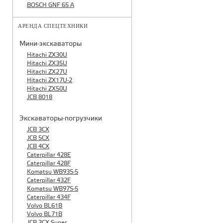
BOSCH GNF 65 A
АРЕНДА СПЕЦТЕХНИКИ
Мини-экскаваторы
Hitachi ZX30U
Hitachi ZX35U
Hitachi ZX27U
Hitachi ZX17U-2
Hitachi ZX50U
JCB 8018
Экскаваторы-погрузчики
JCB 3CX
JCB 5CX
JCB 4CX
Caterpillar 428E
Caterpillar 428F
Komatsu WB93S-5
Caterpillar 432F
Komatsu WB97S-5
Caterpillar 434F
Volvo BL61B
Volvo BL71B
JCB 3CX Super