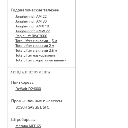
Гидравлические тележки
Jungheinrich AM 22
Jungheinrich AM 30
Jungheinrich AMX 10
Jungheinrich AMW 22
Rapid Lift RWC3000
TotalLifter с вилами 1,5 м
TotalLifter с вилами 2 м
TotalLifter с вилами 2,5 м
TotalLifter низкорамная
TotalLifter с короткими вилами
АРЕНДА ИНСТРУМЕНТА
Плиткорезы
DeWalt D24000
Промышленные пылесосы
BOSCH GAS 25 L SFC
Штроборезы
Metabo MFE 65