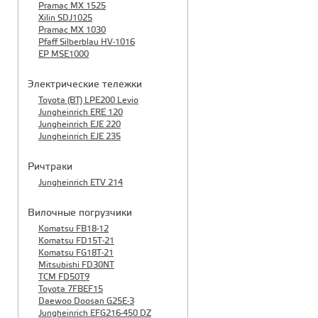
Pramac MX 1525
Xilin SDJ1025
Pramac MX 1030
Pfaff Silberblau HV-1016
EP MSE1000
Электрические тележки
Toyota (BT) LPE200 Levio
Jungheinrich ERE 120
Jungheinrich EJE 220
Jungheinrich EJE 235
Ричтраки
Jungheinrich ETV 214
Вилочные погрузчики
Komatsu FB18-12
Komatsu FD15T-21
Komatsu FG18T-21
Mitsubishi FD30NT
TCM FD50T9
Toyota 7FBEF15
Daewoo Doosan G25E-3
Jungheinrich EFG216-450 DZ