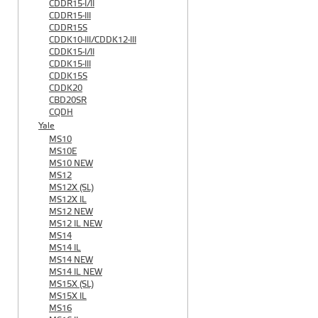
CDDR15-I/II
CDDR15-III
CDDR15S
CDDK10-III/CDDK12-III
CDDK15-I/II
CDDK15-III
CDDK15S
CDDK20
CBD20SR
CQDH
Yale
MS10
MS10E
MS10 NEW
MS12
MS12X (SL)
MS12X IL
MS12 NEW
MS12 IL NEW
MS14
MS14 IL
MS14 NEW
MS14 IL NEW
MS15X (SL)
MS15X IL
MS16