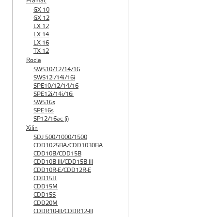
Pramac
GX 10
GX 12
LX 12
LX 14
LX 16
TX 12
Rocla
SWS10/12/14/16
SWS12i/14i/16i
SPE10/12/14/16
SPE12i/14i/16i
SWS16s
SPE16s
SP12/16ac (i)
Xilin
SDJ 500/1000/1500
CDD1025BA/CDD1030BA
CDD10B/CDD15B
CDD10B-III/CDD15B-III
CDD10R-E/CDD12R-E
CDD15H
CDD15M
CDD15S
CDD20M
CDDR10-III/CDDR12-III