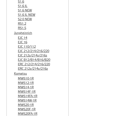
S1.6
S1.6 IL
S1.6 NEW
S1.6 IL NEW
S2.0 NEW
RS1.2
RS1.5
Jungheinrich
EJC 14
EJC 16
EJC 110/112
EJC 212/214/216/220
EJC 212z/214z/216z
EJC B12/B14/B16/B20
ERC 212/214/216/220
ERC 212z/214z/216z
Komatsu
MWS10-1R
MWS12-1R
MWS14-1R
MWS14F-1R
MWS14FA-1R
MWS14W-1R
MWS20-1R
MWS20F-1R
MWS20FA-1R