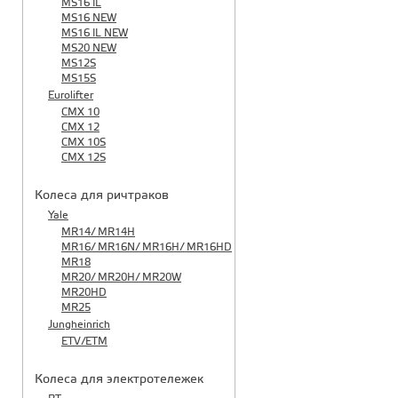
MS16 IL
MS16 NEW
MS16 IL NEW
MS20 NEW
MS12S
MS15S
Eurolifter
CMX 10
CMX 12
CMX 10S
CMX 12S
Колеса для ричтраков
Yale
MR14/ MR14H
MR16/ MR16N/ MR16H/ MR16HD
MR18
MR20/ MR20H/ MR20W
MR20HD
MR25
Jungheinrich
ETV/ETM
Колеса для электротележек