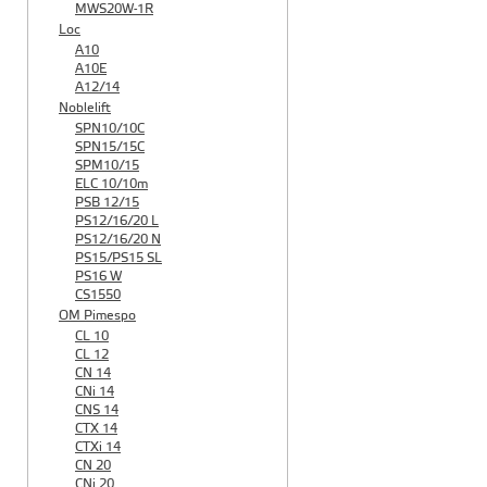
MWS20W-1R
Loc
A10
A10E
A12/14
Noblelift
SPN10/10C
SPN15/15C
SPM10/15
ELC 10/10m
PSB 12/15
PS12/16/20 L
PS12/16/20 N
PS15/PS15 SL
PS16 W
CS1550
OM Pimespo
CL 10
CL 12
CN 14
CNi 14
CNS 14
CTX 14
CTXi 14
CN 20
CNi 20