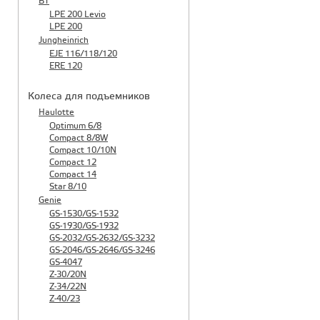
BT
LPE 200 Levio
LPE 200
Jungheinrich
EJE 116/118/120
ERE 120
Колеса для подъемников
Haulotte
Optimum 6/8
Compact 8/8W
Compact 10/10N
Compact 12
Compact 14
Star 8/10
Genie
GS-1530/GS-1532
GS-1930/GS-1932
GS-2032/GS-2632/GS-3232
GS-2046/GS-2646/GS-3246
GS-4047
Z-30/20N
Z-34/22N
Z-40/23