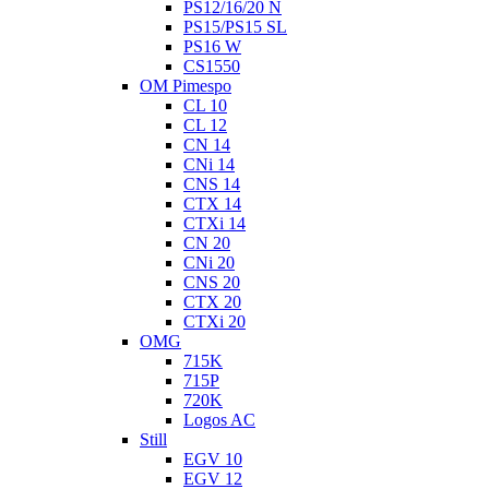
PS12/16/20 N
PS15/PS15 SL
PS16 W
CS1550
OM Pimespo
CL 10
CL 12
CN 14
CNi 14
CNS 14
CTX 14
CTXi 14
CN 20
CNi 20
CNS 20
CTX 20
CTXi 20
OMG
715K
715P
720K
Logos AC
Still
EGV 10
EGV 12