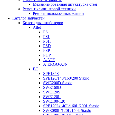
Механизированная штукатурка стен
Ремонт клининговой техники
Ремонт поломоечных машин
Каталог запчастей
Колеса для штабелеров
Atlet
PS
PSL
PSH
PSD
PSP
PDP
A/ATF
A-ERGO/AJN
BT
SPE135S
SPE120/140/160/200 Staxio
SWE200D Staxio
SWE160D
SWE120S
SWE120L
SWE100/120
SPE120L/140L/160L/200L Staxio
SWE080L/120L/140L Staxio