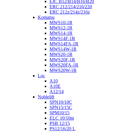
EJC B12/B14/B16/B20
ERC 212/214/216/220
ERC 212z/214z/216z
Komatsu
MWS10-1R
MWS12-1R
MWS14-1R
MWS14F-1R
MWS14FA-1R
MWS14W-1R
MWS20-1R
MWS20F-1R
MWS20FA-1R
MWS20W-1R
Loc
A10
A10E
A12/14
Noblelift
SPN10/10C
SPN15/15C
SPM10/15
ELC 10/10m
PSB 12/15
PS12/16/20 L