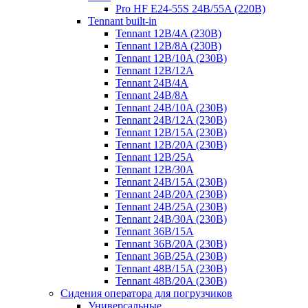
Pro HF E24-55S 24B/55A (220B)
Tennant built-in
Tennant 12B/4A (230B)
Tennant 12B/8A (230B)
Tennant 12B/10A (230B)
Tennant 12B/12A
Tennant 24B/4A
Tennant 24B/8A
Tennant 24B/10A (230B)
Tennant 24B/12A (230B)
Tennant 12B/15A (230B)
Tennant 12B/20A (230B)
Tennant 12B/25A
Tennant 12B/30A
Tennant 24B/15A (230B)
Tennant 24B/20A (230B)
Tennant 24B/25A (230B)
Tennant 24B/30A (230B)
Tennant 36B/15A
Tennant 36B/20A (230B)
Tennant 36B/25A (230B)
Tennant 48B/15A (230B)
Tennant 48B/20A (230B)
Сидения оператора для погрузчиков
Универсальные