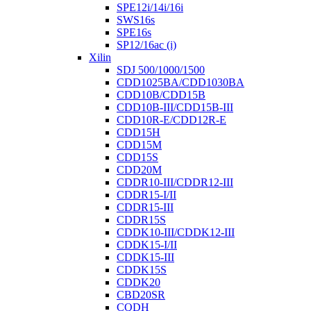
SPE12i/14i/16i
SWS16s
SPE16s
SP12/16ac (i)
Xilin
SDJ 500/1000/1500
CDD1025BA/CDD1030BA
CDD10B/CDD15B
CDD10B-III/CDD15B-III
CDD10R-E/CDD12R-E
CDD15H
CDD15M
CDD15S
CDD20M
CDDR10-III/CDDR12-III
CDDR15-I/II
CDDR15-III
CDDR15S
CDDK10-III/CDDK12-III
CDDK15-I/II
CDDK15-III
CDDK15S
CDDK20
CBD20SR
CQDH