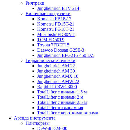
Ричтраки
Jungheinrich ETV 214
Вилочные погрузчики
Komatsu FB18-12
Komatsu FD15T-21
Komatsu FG18T-21
Mitsubishi FD30NT
TCM FD50T9
Toyota 7FBEF15
Daewoo Doosan G25E-3
Jungheinrich EFG216-450 DZ
Гидравлические тележки
Jungheinrich AM 22
Jungheinrich AM 30
Jungheinrich AMX 10
Jungheinrich AMW 22
Rapid Lift RWC3000
TotalLifter с вилами 1,5 м
TotalLifter с вилами 2 м
TotalLifter с вилами 2,5 м
TotalLifter низкорамная
TotalLifter с короткими вилами
Аренда инструмента
Плиткорезы
DeWalt D24000