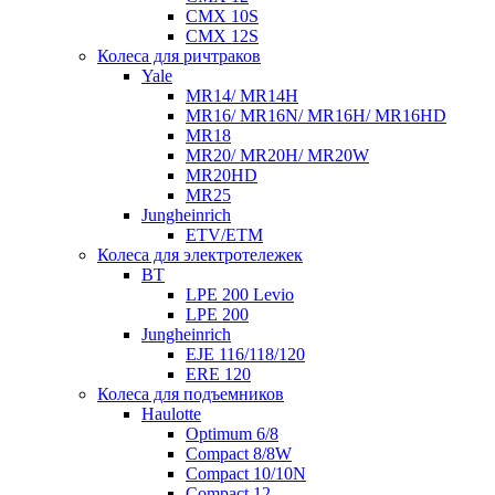
CMX 10S
CMX 12S
Колеса для ричтраков
Yale
MR14/ MR14H
MR16/ MR16N/ MR16H/ MR16HD
MR18
MR20/ MR20H/ MR20W
MR20HD
MR25
Jungheinrich
ETV/ETM
Колеса для электротележек
BT
LPE 200 Levio
LPE 200
Jungheinrich
EJE 116/118/120
ERE 120
Колеса для подъемников
Haulotte
Optimum 6/8
Compact 8/8W
Compact 10/10N
Compact 12