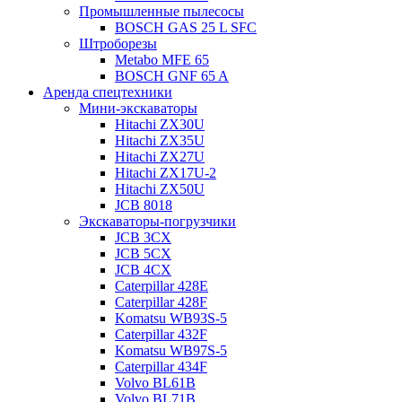
Промышленные пылесосы
BOSCH GAS 25 L SFC
Штроборезы
Metabo MFE 65
BOSCH GNF 65 A
Аренда спецтехники
Мини-экскаваторы
Hitachi ZX30U
Hitachi ZX35U
Hitachi ZX27U
Hitachi ZX17U-2
Hitachi ZX50U
JCB 8018
Экскаваторы-погрузчики
JCB 3CX
JCB 5CX
JCB 4CX
Caterpillar 428E
Caterpillar 428F
Komatsu WB93S-5
Caterpillar 432F
Komatsu WB97S-5
Caterpillar 434F
Volvo BL61B
Volvo BL71B