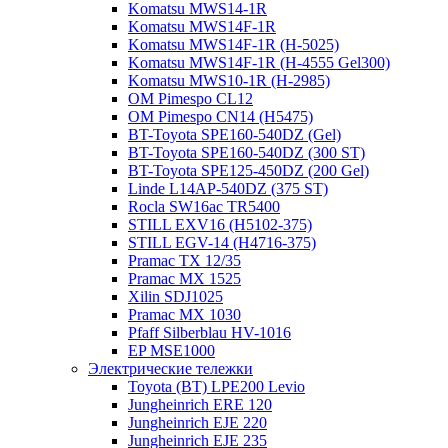
Komatsu MWS14-1R
Komatsu MWS14F-1R
Komatsu MWS14F-1R (H-5025)
Komatsu MWS14F-1R (H-4555 Gel300)
Komatsu MWS10-1R (Н-2985)
OM Pimespo CL12
OM Pimespo CN14 (Н5475)
BT-Toyota SPE160-540DZ (Gel)
BT-Toyota SPE160-540DZ (300 ST)
BT-Toyota SPE125-450DZ (200 Gel)
Linde L14AP-540DZ (375 ST)
Rocla SW16ac TR5400
STILL EXV16 (H5102-375)
STILL EGV-14 (H4716-375)
Pramac TX 12/35
Pramac MX 1525
Xilin SDJ1025
Pramac MX 1030
Pfaff Silberblau HV-1016
EP MSE1000
Электрические тележки
Toyota (BT) LPE200 Levio
Jungheinrich ERE 120
Jungheinrich EJE 220
Jungheinrich EJE 235