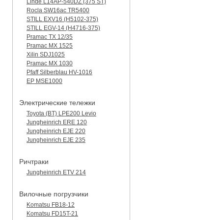
Linde L14AP-540DZ (375 ST)
Rocla SW16ac TR5400
STILL EXV16 (H5102-375)
STILL EGV-14 (H4716-375)
Pramac TX 12/35
Pramac MX 1525
Xilin SDJ1025
Pramac MX 1030
Pfaff Silberblau HV-1016
EP MSE1000
Электрические тележки
Toyota (BT) LPE200 Levio
Jungheinrich ERE 120
Jungheinrich EJE 220
Jungheinrich EJE 235
Ричтраки
Jungheinrich ETV 214
Вилочные погрузчики
Komatsu FB18-12
Komatsu FD15T-21