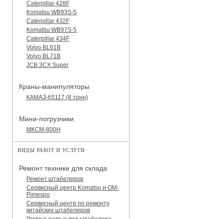
Caterpillar 428F
Komatsu WB93S-5
Caterpillar 432F
Komatsu WB97S-5
Caterpillar 434F
Volvo BL61B
Volvo BL71B
JCB 3CX Super
Краны-манипуляторы
КАМАЗ-65117 (8 тонн)
Мини-погрузчики
МКСМ-800H
ВИДЫ РАБОТ И УСЛУГИ
Ремонт техники для склада
Ремонт штабелеров
Сервисный центр Komatsu и OM-
Pimespo
Сервисный центр по ремонту
китайских штабелеров
Ремонт гнутых вил штабелера