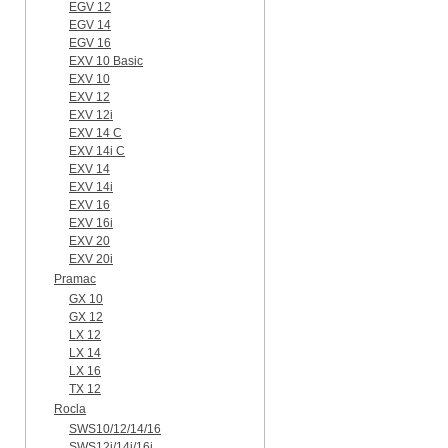
EGV 12
EGV 14
EGV 16
EXV 10 Basic
EXV 10
EXV 12
EXV 12i
EXV 14 C
EXV 14i C
EXV 14
EXV 14i
EXV 16
EXV 16i
EXV 20
EXV 20i
Pramac
GX 10
GX 12
LX 12
LX 14
LX 16
TX 12
Rocla
SWS10/12/14/16
SWS12i/14i/16i