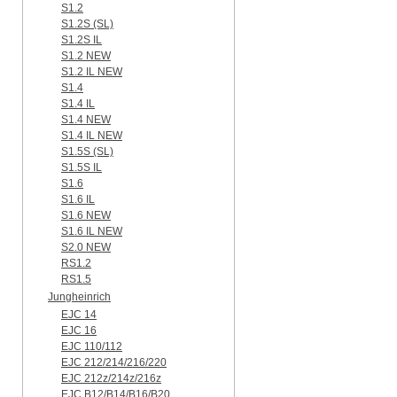
S1.2
S1.2S (SL)
S1.2S IL
S1.2 NEW
S1.2 IL NEW
S1.4
S1.4 IL
S1.4 NEW
S1.4 IL NEW
S1.5S (SL)
S1.5S IL
S1.6
S1.6 IL
S1.6 NEW
S1.6 IL NEW
S2.0 NEW
RS1.2
RS1.5
Jungheinrich
EJC 14
EJC 16
EJC 110/112
EJC 212/214/216/220
EJC 212z/214z/216z
EJC B12/B14/B16/B20