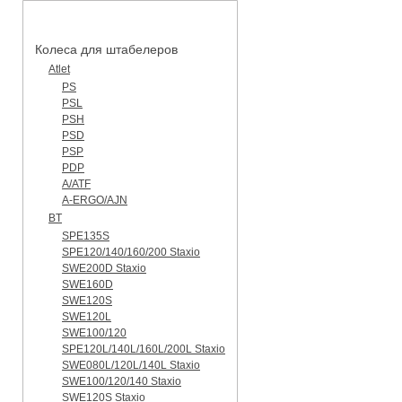
КАТАЛОГ ЗАПЧАСТЕЙ
Колеса для штабелеров
Atlet
PS
PSL
PSH
PSD
PSP
PDP
A/ATF
A-ERGO/AJN
BT
SPE135S
SPE120/140/160/200 Staxio
SWE200D Staxio
SWE160D
SWE120S
SWE120L
SWE100/120
SPE120L/140L/160L/200L Staxio
SWE080L/120L/140L Staxio
SWE100/120/140 Staxio
SWE120S Staxio