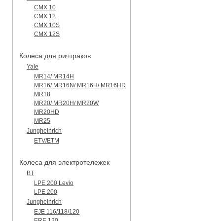
CMX 10
CMX 12
CMX 10S
CMX 12S
Колеса для ричтраков
Yale
MR14/ MR14H
MR16/ MR16N/ MR16H/ MR16HD
MR18
MR20/ MR20H/ MR20W
MR20HD
MR25
Jungheinrich
ETV/ETM
Колеса для электротележек
BT
LPE 200 Levio
LPE 200
Jungheinrich
EJE 116/118/120
ERE 120