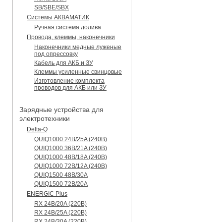
SB/SBE/SBX
Системы АКВАМАТИК
Ручная система долива
Провода, клеммы, наконечники
Наконечники медные луженые
под опрессовку
Кабель для АКБ и ЗУ
Клеммы усиленные свинцовые
Изготовление комплекта
проводов для АКБ или ЗУ
Зарядные устройства для
электротехники
Delta-Q
QUIQ1000 24B/25A (240B)
QUIQ1000 36B/21A (240B)
QUIQ1000 48B/18A (240B)
QUIQ1000 72B/12A (240B)
QUIQ1500 48B/30A
QUIQ1500 72B/20A
ENERGIC Plus
RX 24B/20A (220B)
RX 24B/25A (220B)
RX 24B/30A (220B)