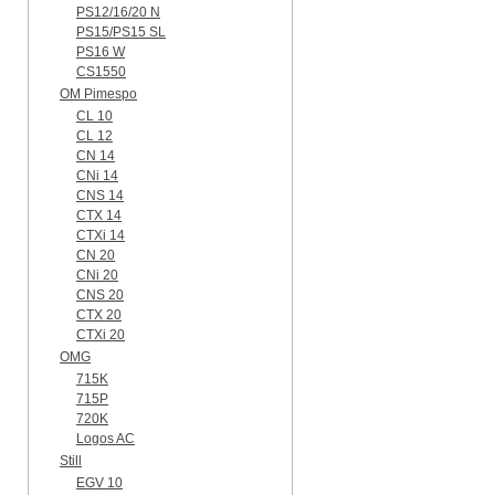
PS12/16/20 N
PS15/PS15 SL
PS16 W
CS1550
OM Pimespo
CL 10
CL 12
CN 14
CNi 14
CNS 14
CTX 14
CTXi 14
CN 20
CNi 20
CNS 20
CTX 20
CTXi 20
OMG
715K
715P
720K
Logos AC
Still
EGV 10