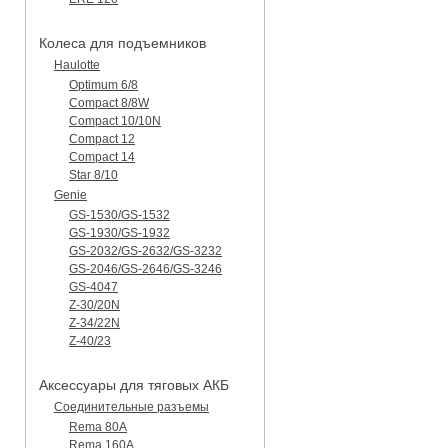
Колеса для подъемников
Haulotte
Optimum 6/8
Compact 8/8W
Compact 10/10N
Compact 12
Compact 14
Star 8/10
Genie
GS-1530/GS-1532
GS-1930/GS-1932
GS-2032/GS-2632/GS-3232
GS-2046/GS-2646/GS-3246
GS-4047
Z-30/20N
Z-34/22N
Z-40/23
Аксессуары для тяговых АКБ
Соединительные разъемы
Rema 80A
Rema 160A