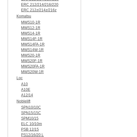
ERC 212/214/216/220
ERC 212z/214z/216z
Komatsu
MWS10-1R
MWS12-1R
MWS14-1R
MWS14F-1R
MWS14FA-1R
MWS14W-1R
MWS20-1R
MWS20F-1R
MWS20FA-1R
MWS20W-1R
Loc
A10
A10E
A12/14
Noblelift
SPN10/10C
SPN15/15C
SPM10/15
ELC 10/10m
PSB 12/15
PS12/16/20 L