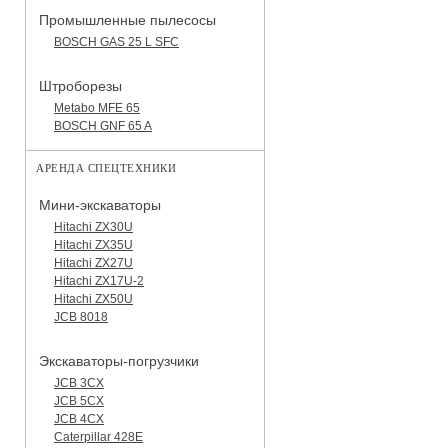
Промышленные пылесосы
BOSCH GAS 25 L SFC
Штроборезы
Metabo MFE 65
BOSCH GNF 65 A
АРЕНДА СПЕЦТЕХНИКИ
Мини-экскаваторы
Hitachi ZX30U
Hitachi ZX35U
Hitachi ZX27U
Hitachi ZX17U-2
Hitachi ZX50U
JCB 8018
Экскаваторы-погрузчики
JCB 3CX
JCB 5CX
JCB 4CX
Caterpillar 428E