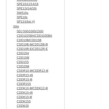
SPE10/12/14/16
SPE12i/14i/16i
SWS16s
SPE16s
SP12/16ac (i)
Xilin
SDJ 500/1000/1500
CDD1025BA/CDD1030BA
CDD10B/CDD15B
CDD10B-III/CDD15B-III
CDD10R-E/CDD12R-E
CDD15H
CDD15M
CDD15S
CDD20M
CDDR10-III/CDDR12-III
CDDR15-I/II
CDDR15-III
CDDR15S
CDDK10-III/CDDK12-III
CDDK15-I/II
CDDK15-III
CDDK15S
CDDK20