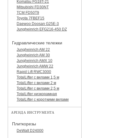
Komatsu FG18T-21
Mitsubishi FD30NT
TCM FD50T9
Toyota 7FBEF15
Daewoo Doosan G25E-3
Jungheinrich EFG216-450 DZ
Гидравлические тележки
Jungheinrich AM 22
Jungheinrich AM 30
Jungheinrich AMX 10
Jungheinrich AMW 22
Rapid Lift RWC3000
TotalLifter с вилами 1,5 м
TotalLifter с вилами 2 м
TotalLifter с вилами 2,5 м
TotalLifter низкорамная
TotalLifter с короткими вилами
АРЕНДА ИНСТРУМЕНТА
Плиткорезы
DeWalt D24000