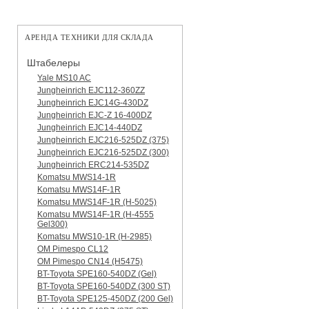
АРЕНДА ТЕХНИКИ ДЛЯ СКЛАДА
Штабелеры
Yale MS10 AC
Jungheinrich EJC112-360ZZ
Jungheinrich EJC14G-430DZ
Jungheinrich EJC-Z 16-400DZ
Jungheinrich EJC14-440DZ
Jungheinrich EJC216-525DZ (375)
Jungheinrich EJC216-525DZ (300)
Jungheinrich ERC214-535DZ
Komatsu MWS14-1R
Komatsu MWS14F-1R
Komatsu MWS14F-1R (H-5025)
Komatsu MWS14F-1R (H-4555
Gel300)
Komatsu MWS10-1R (Н-2985)
OM Pimespo CL12
OM Pimespo CN14 (Н5475)
BT-Toyota SPE160-540DZ (Gel)
BT-Toyota SPE160-540DZ (300 ST)
BT-Toyota SPE125-450DZ (200 Gel)