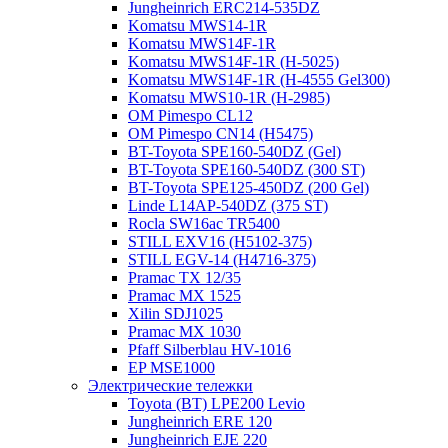
Jungheinrich ERC214-535DZ
Komatsu MWS14-1R
Komatsu MWS14F-1R
Komatsu MWS14F-1R (H-5025)
Komatsu MWS14F-1R (H-4555 Gel300)
Komatsu MWS10-1R (Н-2985)
OM Pimespo CL12
OM Pimespo CN14 (Н5475)
BT-Toyota SPE160-540DZ (Gel)
BT-Toyota SPE160-540DZ (300 ST)
BT-Toyota SPE125-450DZ (200 Gel)
Linde L14AP-540DZ (375 ST)
Rocla SW16ac TR5400
STILL EXV16 (H5102-375)
STILL EGV-14 (H4716-375)
Pramac TX 12/35
Pramac MX 1525
Xilin SDJ1025
Pramac MX 1030
Pfaff Silberblau HV-1016
EP MSE1000
Электрические тележки
Toyota (BT) LPE200 Levio
Jungheinrich ERE 120
Jungheinrich EJE 220