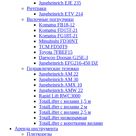
Jungheinrich EJE 235
Ричтраки
Jungheinrich ETV 214
Вилочные погрузчики
Komatsu FB18-12
Komatsu FD15T-21
Komatsu FG18T-21
Mitsubishi FD30NT
TCM FD50T9
Toyota 7FBEF15
Daewoo Doosan G25E-3
Jungheinrich EFG216-450 DZ
Гидравлические тележки
Jungheinrich AM 22
Jungheinrich AM 30
Jungheinrich AMX 10
Jungheinrich AMW 22
Rapid Lift RWC3000
TotalLifter с вилами 1,5 м
TotalLifter с вилами 2 м
TotalLifter с вилами 2,5 м
TotalLifter низкорамная
TotalLifter с короткими вилами
Аренда инструмента
Плиткорезы