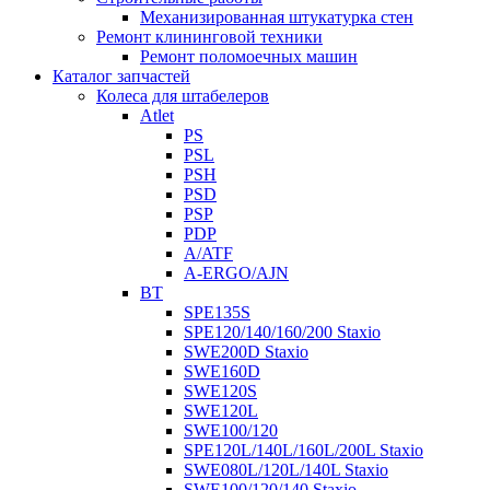
Механизированная штукатурка стен
Ремонт клининговой техники
Ремонт поломоечных машин
Каталог запчастей
Колеса для штабелеров
Atlet
PS
PSL
PSH
PSD
PSP
PDP
A/ATF
A-ERGO/AJN
BT
SPE135S
SPE120/140/160/200 Staxio
SWE200D Staxio
SWE160D
SWE120S
SWE120L
SWE100/120
SPE120L/140L/160L/200L Staxio
SWE080L/120L/140L Staxio
SWE100/120/140 Staxio