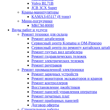
Volvo BL71B
JCB 3CX Super
Краны-манипуляторы
КАМАЗ-65117 (8 тонн)
Мини-погрузчики
МКСМ-800H
Виды работ и услуги
Ремонт техники для склада
Ремонт штабелеров
Сервисный центр Komatsu и OM-Pimespo
Сервисный центр по ремонту китайских штаб
Ремонт гнутых вил штабелера
Ремонт гидравлических тележек
Ремонт электрических тележек
Ремонт ричтраков
Ремонт промышленной электроники
Ремонт зарядных устройств
Ремонт мониторов экскаваторов и кранов
Ремонт контроллеров
Восстановление джойстиков
Ремонт панелей управления оператора
Ремонт печатных плат
Ремонт приборных панелей
Договор оферты
Строительные работы