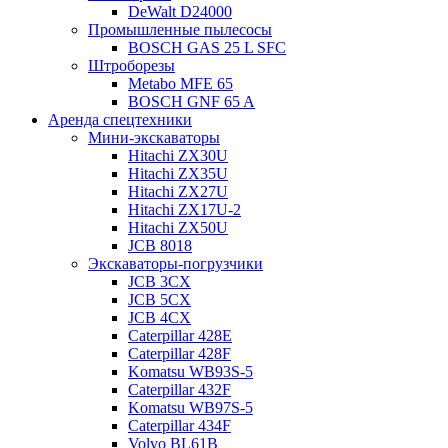
DeWalt D24000
Промышленные пылесосы
BOSCH GAS 25 L SFC
Штроборезы
Metabo MFE 65
BOSCH GNF 65 A
Аренда спецтехники
Мини-экскаваторы
Hitachi ZX30U
Hitachi ZX35U
Hitachi ZX27U
Hitachi ZX17U-2
Hitachi ZX50U
JCB 8018
Экскаваторы-погрузчики
JCB 3CX
JCB 5CX
JCB 4CX
Caterpillar 428E
Caterpillar 428F
Komatsu WB93S-5
Caterpillar 432F
Komatsu WB97S-5
Caterpillar 434F
Volvo BL61B