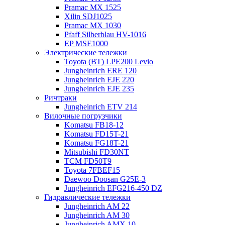
Pramac MX 1525
Xilin SDJ1025
Pramac MX 1030
Pfaff Silberblau HV-1016
EP MSE1000
Электрические тележки
Toyota (BT) LPE200 Levio
Jungheinrich ERE 120
Jungheinrich EJE 220
Jungheinrich EJE 235
Ричтраки
Jungheinrich ETV 214
Вилочные погрузчики
Komatsu FB18-12
Komatsu FD15T-21
Komatsu FG18T-21
Mitsubishi FD30NT
TCM FD50T9
Toyota 7FBEF15
Daewoo Doosan G25E-3
Jungheinrich EFG216-450 DZ
Гидравлические тележки
Jungheinrich AM 22
Jungheinrich AM 30
Jungheinrich AMX 10