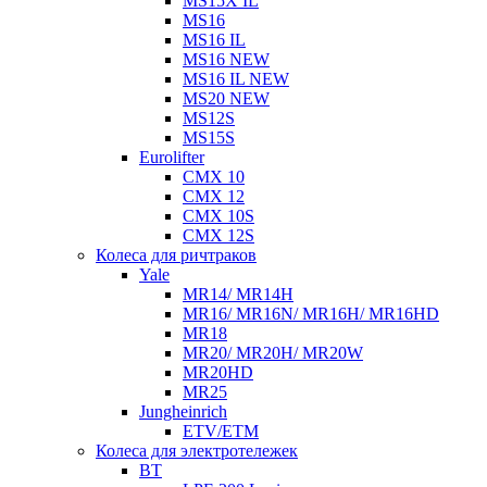
MS15X IL
MS16
MS16 IL
MS16 NEW
MS16 IL NEW
MS20 NEW
MS12S
MS15S
Eurolifter
CMX 10
CMX 12
CMX 10S
CMX 12S
Колеса для ричтраков
Yale
MR14/ MR14H
MR16/ MR16N/ MR16H/ MR16HD
MR18
MR20/ MR20H/ MR20W
MR20HD
MR25
Jungheinrich
ETV/ETM
Колеса для электротележек
BT