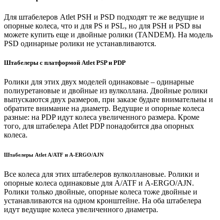
Для штабелеров Atlet PSH и PSD подходят те же ведущие и
опорные колеса, что и для PS и PSL, но для PSH и PSD вы
можете купить еще и двойные ролики (TANDEM). На модель
PSD одинарные ролики не устанавливаются.
Штабелеры с платформой Atlet PSP и PDP
Ролики для этих двух моделей одинаковые – одинарные
полиуретановые и двойные из вулколлана. Двойные ролики
выпускаются двух размеров, при заказе будьте внимательны и
обратите внимание на диаметр. Ведущие и опорные колеса
разные: на PDP идут колеса увеличенного размера. Кроме
того, для штабелера Atlet PDP понадобится два опорных
колеса.
Штабелеры Atlet A/ATF и A-ERGO/AJN
Все колеса для этих штабелеров вулколлановые. Ролики и
опорные колеса одинаковые для A/ATF и A-ERGO/AJN.
Ролики только двойные, опорные колеса тоже двойные и
устанавливаются на одном кронштейне. На оба штабелера
идут ведущие колеса увеличенного диаметра.