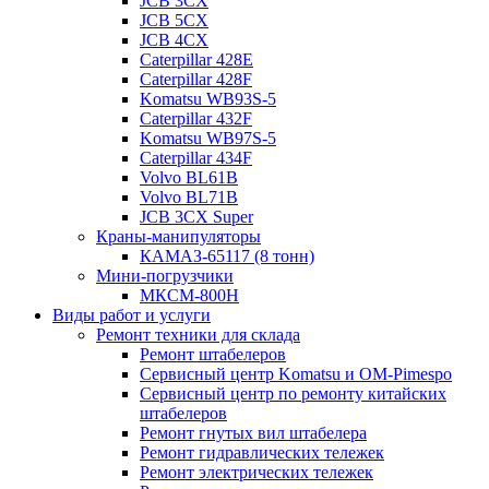
JCB 3CX
JCB 5CX
JCB 4CX
Caterpillar 428E
Caterpillar 428F
Komatsu WB93S-5
Caterpillar 432F
Komatsu WB97S-5
Caterpillar 434F
Volvo BL61B
Volvo BL71B
JCB 3CX Super
Краны-манипуляторы
КАМАЗ-65117 (8 тонн)
Мини-погрузчики
МКСМ-800H
Виды работ и услуги
Ремонт техники для склада
Ремонт штабелеров
Сервисный центр Komatsu и OM-Pimespo
Сервисный центр по ремонту китайских
штабелеров
Ремонт гнутых вил штабелера
Ремонт гидравлических тележек
Ремонт электрических тележек