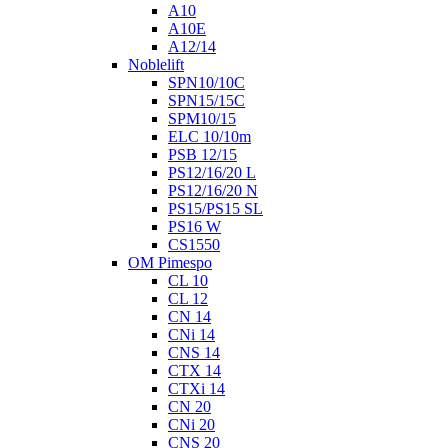
A10
A10E
A12/14
Noblelift
SPN10/10C
SPN15/15C
SPM10/15
ELC 10/10m
PSB 12/15
PS12/16/20 L
PS12/16/20 N
PS15/PS15 SL
PS16 W
CS1550
OM Pimespo
CL 10
CL 12
CN 14
CNi 14
CNS 14
CTX 14
CTXi 14
CN 20
CNi 20
CNS 20