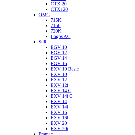
CTX 20
CTXi 20
OMG
715K
715P
720K
Logos AC
Still
EGV 10
EGV 12
EGV 14
EGV 16
EXV 10 Basic
EXV 10
EXV 12
EXV 12i
EXV 14 C
EXV 14i C
EXV 14
EXV 14i
EXV 16
EXV 16i
EXV 20
EXV 20i
Pramac