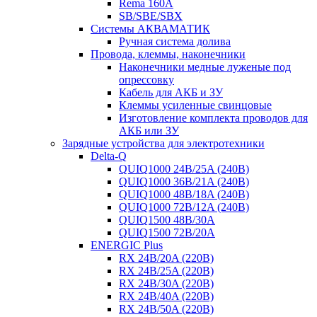
Rema 160A
SB/SBE/SBX
Системы АКВАМАТИК
Ручная система долива
Провода, клеммы, наконечники
Наконечники медные луженые под
опрессовку
Кабель для АКБ и ЗУ
Клеммы усиленные свинцовые
Изготовление комплекта проводов для
АКБ или ЗУ
Зарядные устройства для электротехники
Delta-Q
QUIQ1000 24B/25A (240B)
QUIQ1000 36B/21A (240B)
QUIQ1000 48B/18A (240B)
QUIQ1000 72B/12A (240B)
QUIQ1500 48B/30A
QUIQ1500 72B/20A
ENERGIC Plus
RX 24B/20A (220B)
RX 24B/25A (220B)
RX 24B/30A (220B)
RX 24B/40A (220B)
RX 24B/50A (220B)