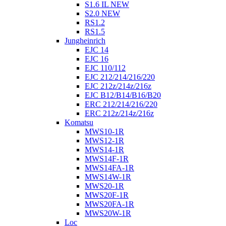
S1.6 IL NEW
S2.0 NEW
RS1.2
RS1.5
Jungheinrich
EJC 14
EJC 16
EJC 110/112
EJC 212/214/216/220
EJC 212z/214z/216z
EJC B12/B14/B16/B20
ERC 212/214/216/220
ERC 212z/214z/216z
Komatsu
MWS10-1R
MWS12-1R
MWS14-1R
MWS14F-1R
MWS14FA-1R
MWS14W-1R
MWS20-1R
MWS20F-1R
MWS20FA-1R
MWS20W-1R
Loc