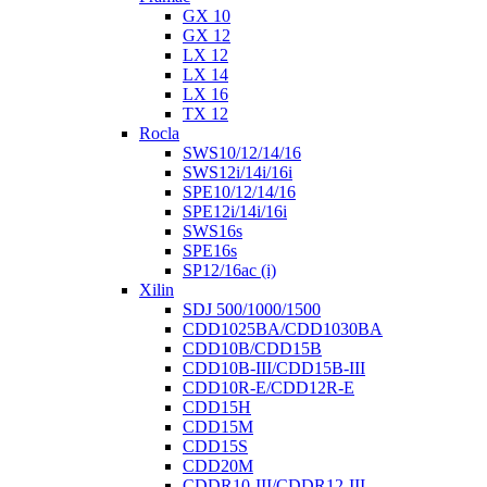
GX 10
GX 12
LX 12
LX 14
LX 16
TX 12
Rocla
SWS10/12/14/16
SWS12i/14i/16i
SPE10/12/14/16
SPE12i/14i/16i
SWS16s
SPE16s
SP12/16ac (i)
Xilin
SDJ 500/1000/1500
CDD1025BA/CDD1030BA
CDD10B/CDD15B
CDD10B-III/CDD15B-III
CDD10R-E/CDD12R-E
CDD15H
CDD15M
CDD15S
CDD20M
CDDR10-III/CDDR12-III