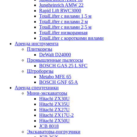
Jungheinrich AMW 22
Rapid Lift RWC3000
TotalLifter с вилами 1,5 м
TotalLifter с вилами 2 м
TotalLifter с вилами 2,5 м
TotalLifter низкорамная
TotalLifter с короткими вилами
Аренда инструмента
Плиткорезы
DeWalt D24000
Промышленные пылесосы
BOSCH GAS 25 L SFC
Штроборезы
Metabo MFE 65
BOSCH GNF 65 A
Аренда спецтехники
Мини-экскаваторы
Hitachi ZX30U
Hitachi ZX35U
Hitachi ZX27U
Hitachi ZX17U-2
Hitachi ZX50U
JCB 8018
Экскаваторы-погрузчики