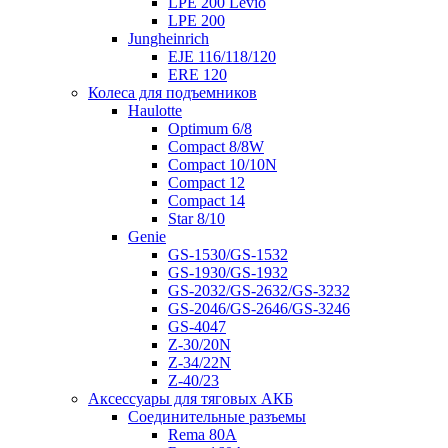
LPE 200 Levio
LPE 200
Jungheinrich
EJE 116/118/120
ERE 120
Колеса для подъемников
Haulotte
Optimum 6/8
Compact 8/8W
Compact 10/10N
Compact 12
Compact 14
Star 8/10
Genie
GS-1530/GS-1532
GS-1930/GS-1932
GS-2032/GS-2632/GS-3232
GS-2046/GS-2646/GS-3246
GS-4047
Z-30/20N
Z-34/22N
Z-40/23
Аксессуары для тяговых АКБ
Соединительные разъемы
Rema 80A