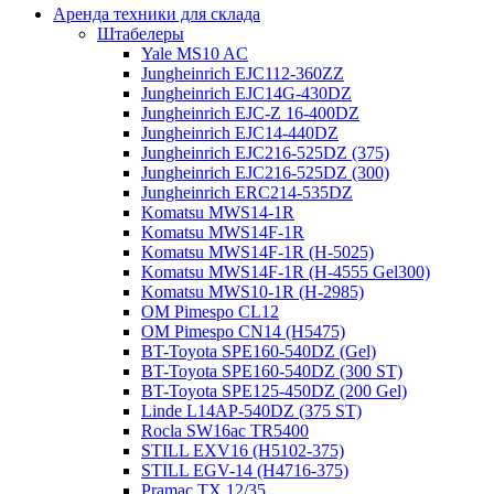
Аренда техники для склада
Штабелеры
Yale MS10 AC
Jungheinrich EJC112-360ZZ
Jungheinrich EJC14G-430DZ
Jungheinrich EJC-Z 16-400DZ
Jungheinrich EJC14-440DZ
Jungheinrich EJC216-525DZ (375)
Jungheinrich EJC216-525DZ (300)
Jungheinrich ERC214-535DZ
Komatsu MWS14-1R
Komatsu MWS14F-1R
Komatsu MWS14F-1R (H-5025)
Komatsu MWS14F-1R (H-4555 Gel300)
Komatsu MWS10-1R (Н-2985)
OM Pimespo CL12
OM Pimespo CN14 (Н5475)
BT-Toyota SPE160-540DZ (Gel)
BT-Toyota SPE160-540DZ (300 ST)
BT-Toyota SPE125-450DZ (200 Gel)
Linde L14AP-540DZ (375 ST)
Rocla SW16ac TR5400
STILL EXV16 (H5102-375)
STILL EGV-14 (H4716-375)
Pramac TX 12/35