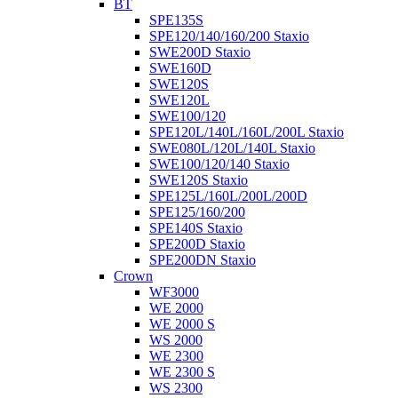
BT
SPE135S
SPE120/140/160/200 Staxio
SWE200D Staxio
SWE160D
SWE120S
SWE120L
SWE100/120
SPE120L/140L/160L/200L Staxio
SWE080L/120L/140L Staxio
SWE100/120/140 Staxio
SWE120S Staxio
SPE125L/160L/200L/200D
SPE125/160/200
SPE140S Staxio
SPE200D Staxio
SPE200DN Staxio
Crown
WF3000
WE 2000
WE 2000 S
WS 2000
WE 2300
WE 2300 S
WS 2300