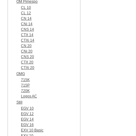
OM Pimespo
CL 10
CL 12
CN 14
CNi 14
CNS 14
CTX 14
CTXi 14
CN 20
CNi 20
CNS 20
CTX 20
CTXi 20
OMG
715K
715P
720K
Logos AC
Still
EGV 10
EGV 12
EGV 14
EGV 16
EXV 10 Basic
EXV 10