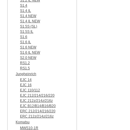
S1.2 IL NEW
S1.4
S1.4 IL
S1.4 NEW
S1.4 IL NEW
S1.5S (SL)
S1.5S IL
S1.6
S1.6 IL
S1.6 NEW
S1.6 IL NEW
S2.0 NEW
RS1.2
RS1.5
Jungheinrich
EJC 14
EJC 16
EJC 110/112
EJC 212/214/216/220
EJC 212z/214z/216z
EJC B12/B14/B16/B20
ERC 212/214/216/220
ERC 212z/214z/216z
Komatsu
MWS10-1R