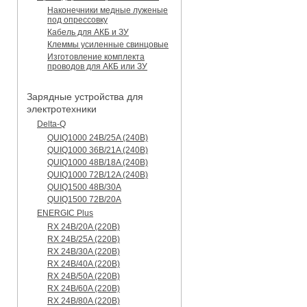
Наконечники медные луженые
под опрессовку
Кабель для АКБ и ЗУ
Клеммы усиленные свинцовые
Изготовление комплекта
проводов для АКБ или ЗУ
Зарядные устройства для
электротехники
Delta-Q
QUIQ1000 24B/25A (240B)
QUIQ1000 36B/21A (240B)
QUIQ1000 48B/18A (240B)
QUIQ1000 72B/12A (240B)
QUIQ1500 48B/30A
QUIQ1500 72B/20A
ENERGIC Plus
RX 24B/20A (220B)
RX 24B/25A (220B)
RX 24B/30A (220B)
RX 24B/40A (220B)
RX 24B/50A (220B)
RX 24B/60A (220B)
RX 24B/80A (220B)