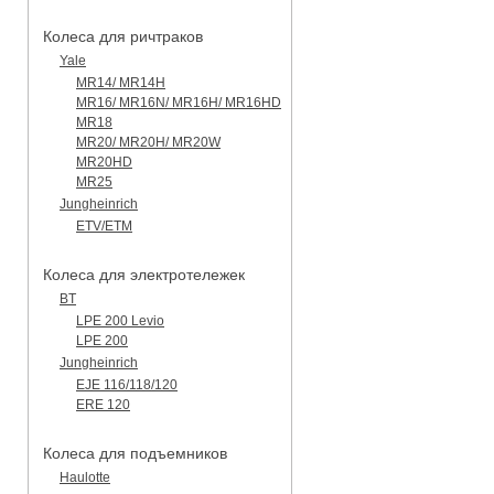
Колеса для ричтраков
Yale
MR14/ MR14H
MR16/ MR16N/ MR16H/ MR16HD
MR18
MR20/ MR20H/ MR20W
MR20HD
MR25
Jungheinrich
ETV/ETM
Колеса для электротележек
BT
LPE 200 Levio
LPE 200
Jungheinrich
EJE 116/118/120
ERE 120
Колеса для подъемников
Haulotte