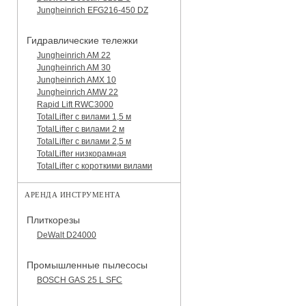
Jungheinrich EFG216-450 DZ
Гидравлические тележки
Jungheinrich AM 22
Jungheinrich AM 30
Jungheinrich AMX 10
Jungheinrich AMW 22
Rapid Lift RWC3000
TotalLifter с вилами 1,5 м
TotalLifter с вилами 2 м
TotalLifter с вилами 2,5 м
TotalLifter низкорамная
TotalLifter с короткими вилами
АРЕНДА ИНСТРУМЕНТА
Плиткорезы
DeWalt D24000
Промышленные пылесосы
BOSCH GAS 25 L SFC