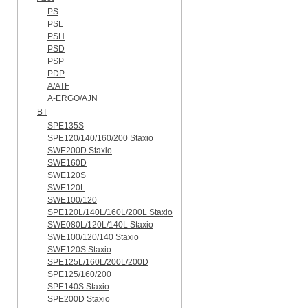
PS
PSL
PSH
PSD
PSP
PDP
A/ATF
A-ERGO/AJN
BT
SPE135S
SPE120/140/160/200 Staxio
SWE200D Staxio
SWE160D
SWE120S
SWE120L
SWE100/120
SPE120L/140L/160L/200L Staxio
SWE080L/120L/140L Staxio
SWE100/120/140 Staxio
SWE120S Staxio
SPE125L/160L/200L/200D
SPE125/160/200
SPE140S Staxio
SPE200D Staxio