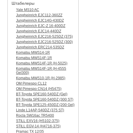
Штабелеры
Yale MS10 AC
Jungheinrich EJC112-360ZZ
Jungheinrich EJC14G-430DZ
Jungheinrich EJC-Z 16-400DZ
Jungheinrich EJC14-440DZ
Jungheinrich EJC216-525DZ (375)
Jungheinrich EJC216-525DZ (300)
Jungheinrich ERC214-535DZ
Komatsu MWS14-1R
Komatsu MWS14F-1R
Komatsu MWS14F-1R (H-5025)
Komatsu MWS14F-1R (H-4555
Gel300)
Komatsu MWS10-1R (Н-2985)
OM Pimespo CL12
OM Pimespo CN14 (Н5475)
BT-Toyota SPE160-540DZ (Gel)
BT-Toyota SPE160-540DZ (300 ST)
BT-Toyota SPE125-450DZ (200 Gel)
Linde L14AP-540DZ (375 ST)
Rocla SW16ac TR5400
STILL EXV16 (H5102-375)
STILL EGV-14 (H4716-375)
Pramac TX 12/35