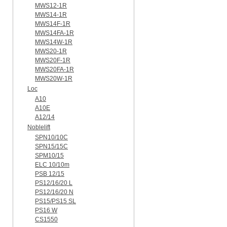
MWS12-1R
MWS14-1R
MWS14F-1R
MWS14FA-1R
MWS14W-1R
MWS20-1R
MWS20F-1R
MWS20FA-1R
MWS20W-1R
Loc
A10
A10E
A12/14
Noblelift
SPN10/10C
SPN15/15C
SPM10/15
ELC 10/10m
PSB 12/15
PS12/16/20 L
PS12/16/20 N
PS15/PS15 SL
PS16 W
CS1550