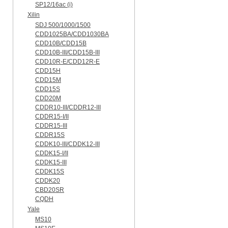
SP12/16ac (i)
Xilin
SDJ 500/1000/1500
CDD1025BA/CDD1030BA
CDD10B/CDD15B
CDD10B-III/CDD15B-III
CDD10R-E/CDD12R-E
CDD15H
CDD15M
CDD15S
CDD20M
CDDR10-III/CDDR12-III
CDDR15-I/II
CDDR15-III
CDDR15S
CDDK10-III/CDDK12-III
CDDK15-I/II
CDDK15-III
CDDK15S
CDDK20
CBD20SR
CQDH
Yale
MS10