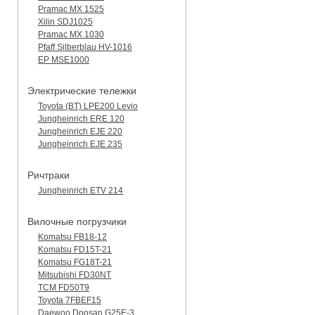
Pramac MX 1525
Xilin SDJ1025
Pramac MX 1030
Pfaff Silberblau HV-1016
EP MSE1000
Электрические тележки
Toyota (BT) LPE200 Levio
Jungheinrich ERE 120
Jungheinrich EJE 220
Jungheinrich EJE 235
Ричтраки
Jungheinrich ETV 214
Вилочные погрузчики
Komatsu FB18-12
Komatsu FD15T-21
Komatsu FG18T-21
Mitsubishi FD30NT
TCM FD50T9
Toyota 7FBEF15
Daewoo Doosan G25E-3