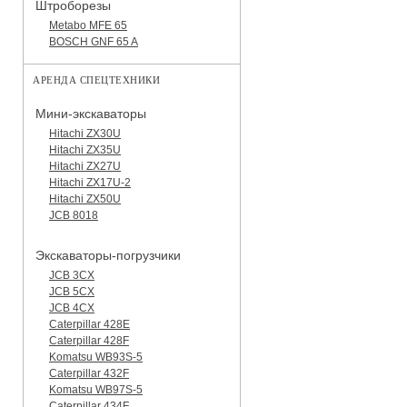
Штроборезы
Metabo MFE 65
BOSCH GNF 65 A
АРЕНДА СПЕЦТЕХНИКИ
Мини-экскаваторы
Hitachi ZX30U
Hitachi ZX35U
Hitachi ZX27U
Hitachi ZX17U-2
Hitachi ZX50U
JCB 8018
Экскаваторы-погрузчики
JCB 3CX
JCB 5CX
JCB 4CX
Caterpillar 428E
Caterpillar 428F
Komatsu WB93S-5
Caterpillar 432F
Komatsu WB97S-5
Caterpillar 434F