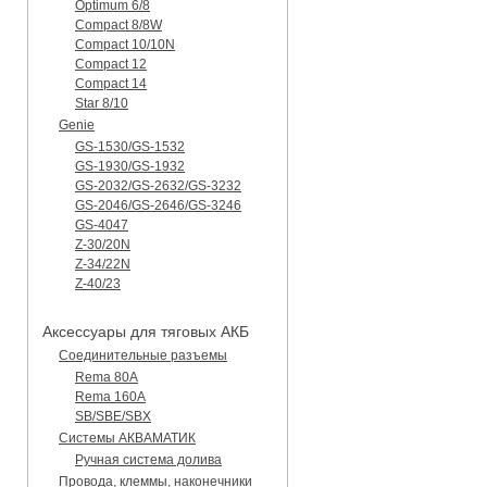
Optimum 6/8
Compact 8/8W
Compact 10/10N
Compact 12
Compact 14
Star 8/10
Genie
GS-1530/GS-1532
GS-1930/GS-1932
GS-2032/GS-2632/GS-3232
GS-2046/GS-2646/GS-3246
GS-4047
Z-30/20N
Z-34/22N
Z-40/23
Аксессуары для тяговых АКБ
Соединительные разъемы
Rema 80A
Rema 160A
SB/SBE/SBX
Системы АКВАМАТИК
Ручная система долива
Провода, клеммы, наконечники