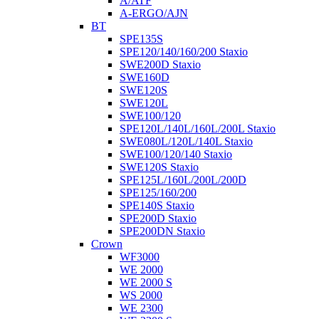
A/ATF
A-ERGO/AJN
BT
SPE135S
SPE120/140/160/200 Staxio
SWE200D Staxio
SWE160D
SWE120S
SWE120L
SWE100/120
SPE120L/140L/160L/200L Staxio
SWE080L/120L/140L Staxio
SWE100/120/140 Staxio
SWE120S Staxio
SPE125L/160L/200L/200D
SPE125/160/200
SPE140S Staxio
SPE200D Staxio
SPE200DN Staxio
Crown
WF3000
WE 2000
WE 2000 S
WS 2000
WE 2300