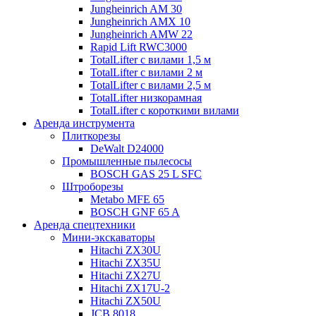
Jungheinrich AM 30
Jungheinrich AMX 10
Jungheinrich AMW 22
Rapid Lift RWC3000
TotalLifter с вилами 1,5 м
TotalLifter с вилами 2 м
TotalLifter с вилами 2,5 м
TotalLifter низкорамная
TotalLifter с короткими вилами
Аренда инструмента
Плиткорезы
DeWalt D24000
Промышленные пылесосы
BOSCH GAS 25 L SFC
Штроборезы
Metabo MFE 65
BOSCH GNF 65 A
Аренда спецтехники
Мини-экскаваторы
Hitachi ZX30U
Hitachi ZX35U
Hitachi ZX27U
Hitachi ZX17U-2
Hitachi ZX50U
JCB 8018