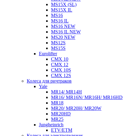
MS15X (SL)
MS15X IL
MS16
MS16 IL
MS16 NEW
MS16 IL NEW
MS20 NEW
MS12S
MS15S
Eurolifter
CMX 10
CMX 12
CMX 10S
CMX 12S
Колеса для ричтраков
Yale
MR14/ MR14H
MR16/ MR16N/ MR16H/ MR16HD
MR18
MR20/ MR20H/ MR20W
MR20HD
MR25
Jungheinrich
ETV/ETM
Колеса для электротележек