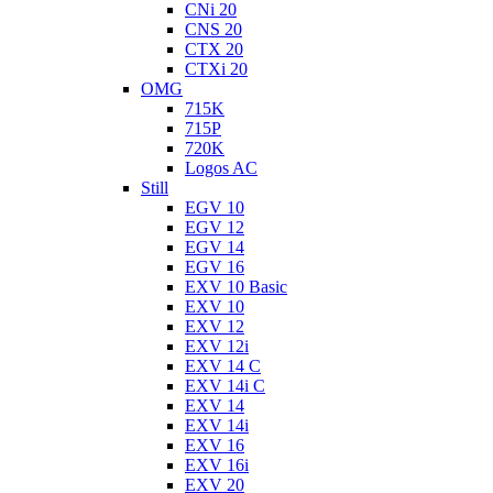
CNi 20
CNS 20
CTX 20
CTXi 20
OMG
715K
715P
720K
Logos AC
Still
EGV 10
EGV 12
EGV 14
EGV 16
EXV 10 Basic
EXV 10
EXV 12
EXV 12i
EXV 14 C
EXV 14i C
EXV 14
EXV 14i
EXV 16
EXV 16i
EXV 20