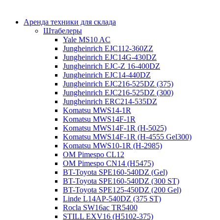
Аренда техники для склада
Штабелеры
Yale MS10 AC
Jungheinrich EJC112-360ZZ
Jungheinrich EJC14G-430DZ
Jungheinrich EJC-Z 16-400DZ
Jungheinrich EJC14-440DZ
Jungheinrich EJC216-525DZ (375)
Jungheinrich EJC216-525DZ (300)
Jungheinrich ERC214-535DZ
Komatsu MWS14-1R
Komatsu MWS14F-1R
Komatsu MWS14F-1R (H-5025)
Komatsu MWS14F-1R (H-4555 Gel300)
Komatsu MWS10-1R (Н-2985)
OM Pimespo CL12
OM Pimespo CN14 (Н5475)
BT-Toyota SPE160-540DZ (Gel)
BT-Toyota SPE160-540DZ (300 ST)
BT-Toyota SPE125-450DZ (200 Gel)
Linde L14AP-540DZ (375 ST)
Rocla SW16ac TR5400
STILL EXV16 (H5102-375)