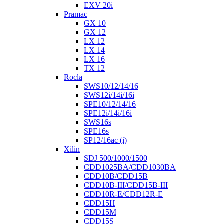
EXV 20i
Pramac
GX 10
GX 12
LX 12
LX 14
LX 16
TX 12
Rocla
SWS10/12/14/16
SWS12i/14i/16i
SPE10/12/14/16
SPE12i/14i/16i
SWS16s
SPE16s
SP12/16ac (i)
Xilin
SDJ 500/1000/1500
CDD1025BA/CDD1030BA
CDD10B/CDD15B
CDD10B-III/CDD15B-III
CDD10R-E/CDD12R-E
CDD15H
CDD15M
CDD15S