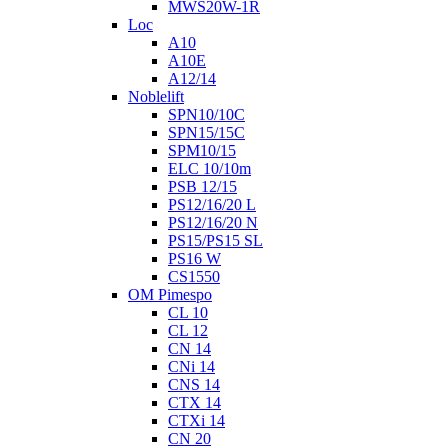
MWS20W-1R
Loc
A10
A10E
A12/14
Noblelift
SPN10/10C
SPN15/15C
SPM10/15
ELC 10/10m
PSB 12/15
PS12/16/20 L
PS12/16/20 N
PS15/PS15 SL
PS16 W
CS1550
OM Pimespo
CL 10
CL 12
CN 14
CNi 14
CNS 14
CTX 14
CTXi 14
CN 20