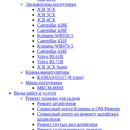
Экскаваторы-погрузчики
JCB 3CX
JCB 5CX
JCB 4CX
Caterpillar 428E
Caterpillar 428F
Komatsu WB93S-5
Caterpillar 432F
Komatsu WB97S-5
Caterpillar 434F
Volvo BL61B
Volvo BL71B
JCB 3CX Super
Краны-манипуляторы
КАМАЗ-65117 (8 тонн)
Мини-погрузчики
МКСМ-800H
Виды работ и услуги
Ремонт техники для склада
Ремонт штабелеров
Сервисный центр Komatsu и OM-Pimespo
Сервисный центр по ремонту китайских
штабелеров
Ремонт гнутых вил штабелера
Ремонт гидравлических тележек