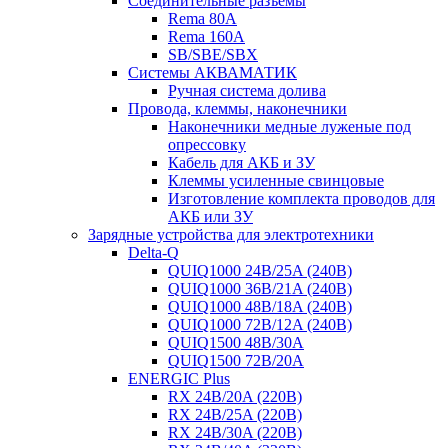
Соединительные разъемы
Rema 80A
Rema 160A
SB/SBE/SBX
Системы АКВАМАТИК
Ручная система долива
Провода, клеммы, наконечники
Наконечники медные луженые под
опрессовку
Кабель для АКБ и ЗУ
Клеммы усиленные свинцовые
Изготовление комплекта проводов для
АКБ или ЗУ
Зарядные устройства для электротехники
Delta-Q
QUIQ1000 24B/25A (240B)
QUIQ1000 36B/21A (240B)
QUIQ1000 48B/18A (240B)
QUIQ1000 72B/12A (240B)
QUIQ1500 48B/30A
QUIQ1500 72B/20A
ENERGIC Plus
RX 24B/20A (220B)
RX 24B/25A (220B)
RX 24B/30A (220B)