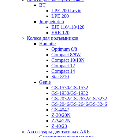
BT
LPE 200 Levio
LPE 200
Jungheinrich
EJE 116/118/120
ERE 120
Колеса для подъемников
Haulotte
Optimum 6/8
Compact 8/8W
Compact 10/10N
Compact 12
Compact 14
Star 8/10
Genie
GS-1530/GS-1532
GS-1930/GS-1932
GS-2032/GS-2632/GS-3232
GS-2046/GS-2646/GS-3246
GS-4047
Z-30/20N
Z-34/22N
Z-40/23
Аксессуары для тяговых АКБ