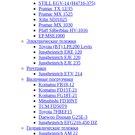
STILL EGV-14 (H4716-375)
Pramac TX 12/35
Pramac MX 1525
Xilin SDJ1025
Pramac MX 1030
Pfaff Silberblau HV-1016
EP MSE1000
Электрические тележки
Toyota (BT) LPE200 Levio
Jungheinrich ERE 120
Jungheinrich EJE 220
Jungheinrich EJE 235
Ричтраки
Jungheinrich ETV 214
Вилочные погрузчики
Komatsu FB18-12
Komatsu FD15T-21
Komatsu FG18T-21
Mitsubishi FD30NT
TCM FD50T9
Toyota 7FBEF15
Daewoo Doosan G25E-3
Jungheinrich EFG216-450 DZ
Гидравлические тележки
Jungheinrich AM 22