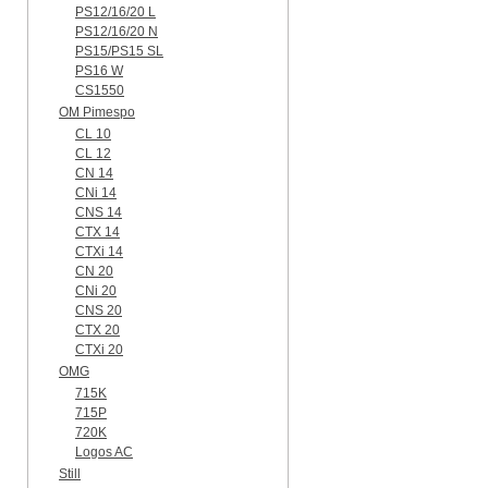
PS12/16/20 L
PS12/16/20 N
PS15/PS15 SL
PS16 W
CS1550
OM Pimespo
CL 10
CL 12
CN 14
CNi 14
CNS 14
CTX 14
CTXi 14
CN 20
CNi 20
CNS 20
CTX 20
CTXi 20
OMG
715K
715P
720K
Logos AC
Still