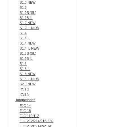
S1.0 NEW
S1.2
S1.2S (SL)
S1.2S IL
S1.2 NEW
S1.2 IL NEW
S1.4
S1.4 IL
S1.4 NEW
S1.4 IL NEW
S1.5S (SL)
S1.5S IL
S1.6
S1.6 IL
S1.6 NEW
S1.6 IL NEW
S2.0 NEW
RS1.2
RS1.5
Jungheinrich
EJC 14
EJC 16
EJC 110/112
EJC 212/214/216/220
EJC 212z/214z/216z