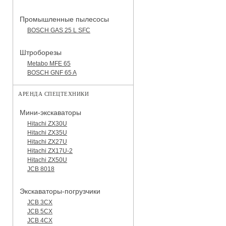
Промышленные пылесосы
BOSCH GAS 25 L SFC
Штроборезы
Metabo MFE 65
BOSCH GNF 65 A
АРЕНДА СПЕЦТЕХНИКИ
Мини-экскаваторы
Hitachi ZX30U
Hitachi ZX35U
Hitachi ZX27U
Hitachi ZX17U-2
Hitachi ZX50U
JCB 8018
Экскаваторы-погрузчики
JCB 3CX
JCB 5CX
JCB 4CX