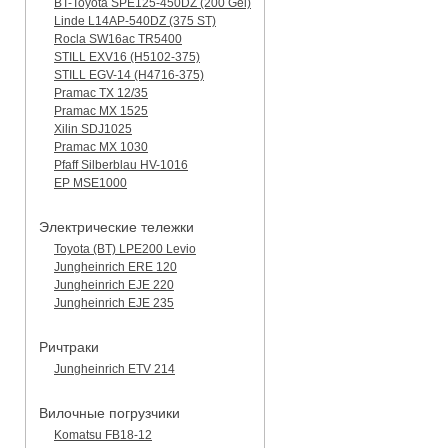
BT-Toyota SPE125-450DZ (200 Gel)
Linde L14AP-540DZ (375 ST)
Rocla SW16ac TR5400
STILL EXV16 (H5102-375)
STILL EGV-14 (H4716-375)
Pramac TX 12/35
Pramac MX 1525
Xilin SDJ1025
Pramac MX 1030
Pfaff Silberblau HV-1016
EP MSE1000
Электрические тележки
Toyota (BT) LPE200 Levio
Jungheinrich ERE 120
Jungheinrich EJE 220
Jungheinrich EJE 235
Ричтраки
Jungheinrich ETV 214
Вилочные погрузчики
Komatsu FB18-12