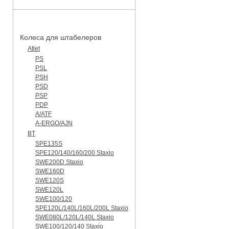
КАТАЛОГ ЗАПЧАСТЕЙ
Колеса для штабелеров
Atlet
PS
PSL
PSH
PSD
PSP
PDP
A/ATF
A-ERGO/AJN
BT
SPE135S
SPE120/140/160/200 Staxio
SWE200D Staxio
SWE160D
SWE120S
SWE120L
SWE100/120
SPE120L/140L/160L/200L Staxio
SWE080L/120L/140L Staxio
SWE100/120/140 Staxio