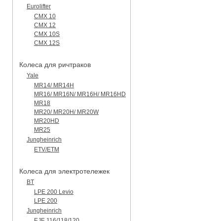
Eurolifter
CMX 10
CMX 12
CMX 10S
CMX 12S
Колеса для ричтраков
Yale
MR14/ MR14H
MR16/ MR16N/ MR16H/ MR16HD
MR18
MR20/ MR20H/ MR20W
MR20HD
MR25
Jungheinrich
ETV/ETM
Колеса для электротележек
BT
LPE 200 Levio
LPE 200
Jungheinrich
EJE 116/118/120