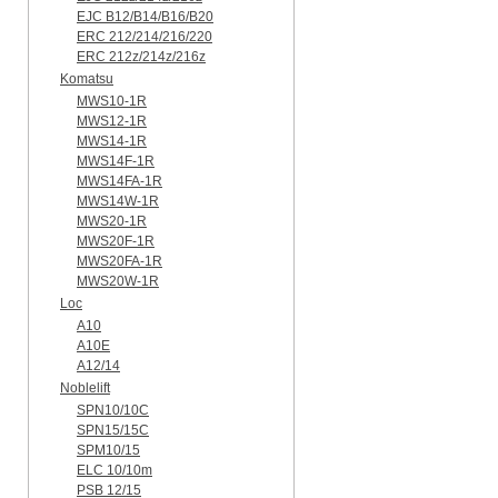
EJC B12/B14/B16/B20
ERC 212/214/216/220
ERC 212z/214z/216z
Komatsu
MWS10-1R
MWS12-1R
MWS14-1R
MWS14F-1R
MWS14FA-1R
MWS14W-1R
MWS20-1R
MWS20F-1R
MWS20FA-1R
MWS20W-1R
Loc
A10
A10E
A12/14
Noblelift
SPN10/10C
SPN15/15C
SPM10/15
ELC 10/10m
PSB 12/15