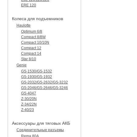
ERE 120
Колеса для подъемников
Haulotte
Optimum 6/8
Compact 8/8W
Compact 10/10N
Compact 12
Compact 14
Star 8/10
Genie
GS-1530/GS-1532
GS-1930/GS-1932
GS-2032/GS-2632/GS-3232
GS-2046/GS-2646/GS-3246
GS-4047
Z-30/20N
Z-34/22N
Z-40/23
Аксессуары для тяговых АКБ
Соединительные разъемы
Rema 80A