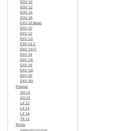
EGV 10
EGV 12
EGV 14
EGV 16
EXV 10 Basic
EXV 10
EXV 12
EXV 12i
EXV 14 C
EXV 14i C
EXV 14
EXV 14i
EXV 16
EXV 16i
EXV 20
EXV 20i
Pramac
GX 10
GX 12
LX 12
LX 14
LX 16
TX 12
Rocla
SWS10/12/14/16