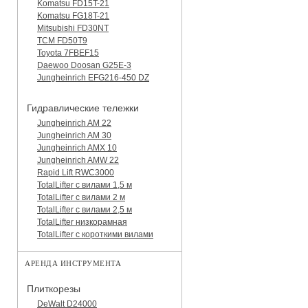
Komatsu FD15T-21
Komatsu FG18T-21
Mitsubishi FD30NT
TCM FD50T9
Toyota 7FBEF15
Daewoo Doosan G25E-3
Jungheinrich EFG216-450 DZ
Гидравлические тележки
Jungheinrich AM 22
Jungheinrich AM 30
Jungheinrich AMX 10
Jungheinrich AMW 22
Rapid Lift RWC3000
TotalLifter с вилами 1,5 м
TotalLifter с вилами 2 м
TotalLifter с вилами 2,5 м
TotalLifter низкорамная
TotalLifter с короткими вилами
АРЕНДА ИНСТРУМЕНТА
Плиткорезы
DeWalt D24000