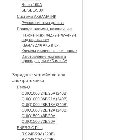
Rema 160A
SB/SBE/SBX
Системы АКВАМАТИК
Ручная система долива
Провода, клеммы, наконечники
Наконечники медные луженые
под опрессовку
Кабель для АКБ и ЗУ
Клеммы усиленные свинцовые
Изготовление комплекта
проводов для АКБ или ЗУ
Зарядные устройства для
электротехники
Delta-Q
QUIQ1000 24B/25A (240B)
QUIQ1000 36B/21A (240B)
QUIQ1000 48B/18A (240B)
QUIQ1000 72B/12A (240B)
QUIQ1500 48B/30A
QUIQ1500 72B/20A
ENERGIC Plus
RX 24B/20A (220B)
RX 24B/25A (220B)