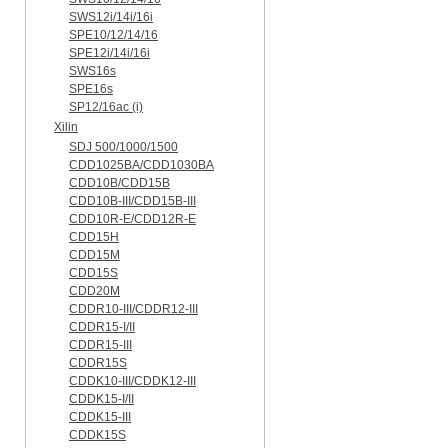
SWS12i/14i/16i
SPE10/12/14/16
SPE12i/14i/16i
SWS16s
SPE16s
SP12/16ac (i)
Xilin
SDJ 500/1000/1500
CDD1025BA/CDD1030BA
CDD10B/CDD15B
CDD10B-III/CDD15B-III
CDD10R-E/CDD12R-E
CDD15H
CDD15M
CDD15S
CDD20M
CDDR10-III/CDDR12-III
CDDR15-I/II
CDDR15-III
CDDR15S
CDDK10-III/CDDK12-III
CDDK15-I/II
CDDK15-III
CDDK15S