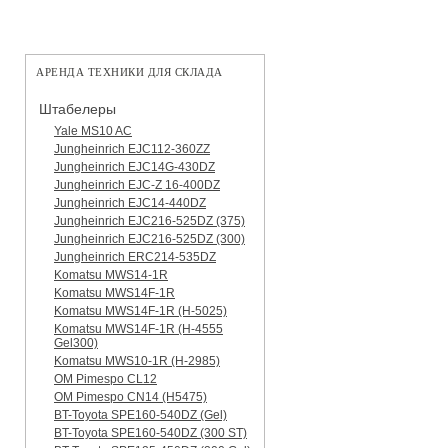
АРЕНДА ТЕХНИКИ ДЛЯ СКЛАДА
Штабелеры
Yale MS10 AC
Jungheinrich EJC112-360ZZ
Jungheinrich EJC14G-430DZ
Jungheinrich EJC-Z 16-400DZ
Jungheinrich EJC14-440DZ
Jungheinrich EJC216-525DZ (375)
Jungheinrich EJC216-525DZ (300)
Jungheinrich ERC214-535DZ
Komatsu MWS14-1R
Komatsu MWS14F-1R
Komatsu MWS14F-1R (H-5025)
Komatsu MWS14F-1R (H-4555
Gel300)
Komatsu MWS10-1R (Н-2985)
OM Pimespo CL12
OM Pimespo CN14 (Н5475)
BT-Toyota SPE160-540DZ (Gel)
BT-Toyota SPE160-540DZ (300 ST)