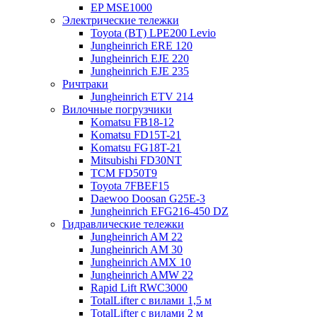
EP MSE1000
Электрические тележки
Toyota (BT) LPE200 Levio
Jungheinrich ERE 120
Jungheinrich EJE 220
Jungheinrich EJE 235
Ричтраки
Jungheinrich ETV 214
Вилочные погрузчики
Komatsu FB18-12
Komatsu FD15T-21
Komatsu FG18T-21
Mitsubishi FD30NT
TCM FD50T9
Toyota 7FBEF15
Daewoo Doosan G25E-3
Jungheinrich EFG216-450 DZ
Гидравлические тележки
Jungheinrich AM 22
Jungheinrich AM 30
Jungheinrich AMX 10
Jungheinrich AMW 22
Rapid Lift RWC3000
TotalLifter с вилами 1,5 м
TotalLifter с вилами 2 м