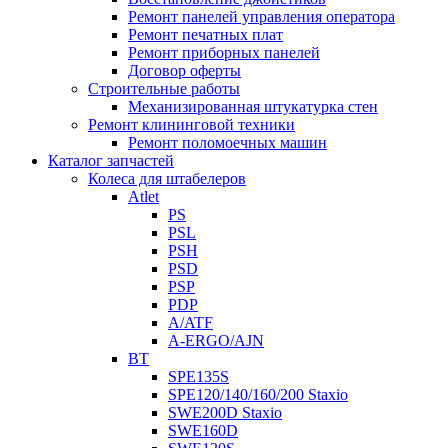
Ремонт панелей управления оператора
Ремонт печатных плат
Ремонт приборных панелей
Договор оферты
Строительные работы
Механизированная штукатурка стен
Ремонт клининговой техники
Ремонт поломоечных машин
Каталог запчастей
Колеса для штабелеров
Atlet
PS
PSL
PSH
PSD
PSP
PDP
A/ATF
A-ERGO/AJN
BT
SPE135S
SPE120/140/160/200 Staxio
SWE200D Staxio
SWE160D