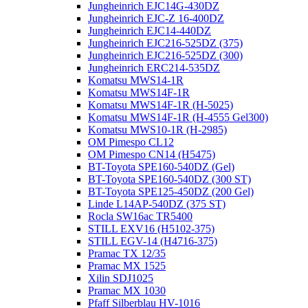
Jungheinrich EJC14G-430DZ
Jungheinrich EJC-Z 16-400DZ
Jungheinrich EJC14-440DZ
Jungheinrich EJC216-525DZ (375)
Jungheinrich EJC216-525DZ (300)
Jungheinrich ERC214-535DZ
Komatsu MWS14-1R
Komatsu MWS14F-1R
Komatsu MWS14F-1R (H-5025)
Komatsu MWS14F-1R (H-4555 Gel300)
Komatsu MWS10-1R (Н-2985)
OM Pimespo CL12
OM Pimespo CN14 (Н5475)
BT-Toyota SPE160-540DZ (Gel)
BT-Toyota SPE160-540DZ (300 ST)
BT-Toyota SPE125-450DZ (200 Gel)
Linde L14AP-540DZ (375 ST)
Rocla SW16ac TR5400
STILL EXV16 (H5102-375)
STILL EGV-14 (H4716-375)
Pramac TX 12/35
Pramac MX 1525
Xilin SDJ1025
Pramac MX 1030
Pfaff Silberblau HV-1016