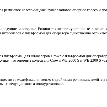
ся резиновое колесо-бандаж, вулколлановое опорное колесо и 
: и ведущие, и опорные. Ролики так же полиуретановые, в зави
для штабелеров с платформой для оператора существенно отличаю
без платформы, для штабелеров Crown с платформой для операто
окупке, что опорные колеса для Crown WE 2000 S и WE 2300 S ус
ществует модификация только с двойными роликами, имейте в 
ные и ведущие колеса полиуретановые.