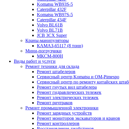
Komatsu WB93S-5
Caterpillar 432F
Komatsu WB97S-5
Caterpillar 434F
Volvo BL61B
Volvo BL71B
JCB 3CX Super
Краны-манипуляторы
КАМАЗ-65117 (8 тонн)
Мини-погрузчики
МКСМ-800H
Виды работ и услуги
Ремонт техники для склада
Ремонт штабелеров
Сервисный центр Komatsu и OM-Pimespo
Сервисный центр по ремонту китайских штаб
Ремонт гнутых вил штабелера
Ремонт гидравлических тележек
Ремонт электрических тележек
Ремонт ричтраков
Ремонт промышленной электроники
Ремонт зарядных устройств
Ремонт мониторов экскаваторов и кранов
Ремонт контроллеров
Восстановление джойстиков