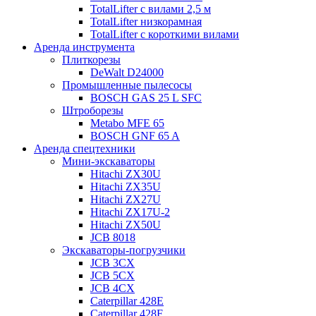
TotalLifter с вилами 2,5 м
TotalLifter низкорамная
TotalLifter с короткими вилами
Аренда инструмента
Плиткорезы
DeWalt D24000
Промышленные пылесосы
BOSCH GAS 25 L SFC
Штроборезы
Metabo MFE 65
BOSCH GNF 65 A
Аренда спецтехники
Мини-экскаваторы
Hitachi ZX30U
Hitachi ZX35U
Hitachi ZX27U
Hitachi ZX17U-2
Hitachi ZX50U
JCB 8018
Экскаваторы-погрузчики
JCB 3CX
JCB 5CX
JCB 4CX
Caterpillar 428E
Caterpillar 428F