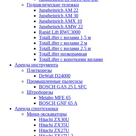
Гидравлические тележки
Jungheinrich AM 22
Jungheinrich AM 30
Jungheinrich AMX 10
Jungheinrich AMW 22
Rapid Lift RWC3000
TotalLifter с вилами 1,5 м
TotalLifter с вилами 2 м
TotalLifter с вилами 2,5 м
TotalLifter низкорамная
TotalLifter с короткими вилами
Аренда инструмента
Плиткорезы
DeWalt D24000
Промышленные пылесосы
BOSCH GAS 25 L SFC
Штроборезы
Metabo MFE 65
BOSCH GNF 65 A
Аренда спецтехники
Мини-экскаваторы
Hitachi ZX30U
Hitachi ZX35U
Hitachi ZX27U
Hitachi ZX17U-2