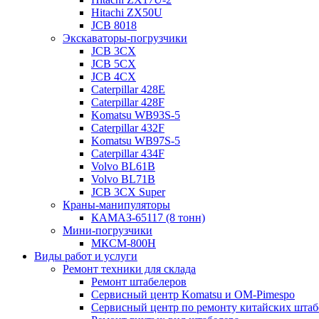
Hitachi ZX50U
JCB 8018
Экскаваторы-погрузчики
JCB 3CX
JCB 5CX
JCB 4CX
Caterpillar 428E
Caterpillar 428F
Komatsu WB93S-5
Caterpillar 432F
Komatsu WB97S-5
Caterpillar 434F
Volvo BL61B
Volvo BL71B
JCB 3CX Super
Краны-манипуляторы
КАМАЗ-65117 (8 тонн)
Мини-погрузчики
МКСМ-800H
Виды работ и услуги
Ремонт техники для склада
Ремонт штабелеров
Сервисный центр Komatsu и OM-Pimespo
Сервисный центр по ремонту китайских штаб