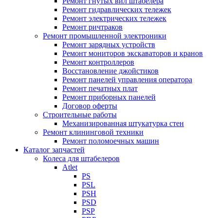
Ремонт гнутых вил штабелера
Ремонт гидравлических тележек
Ремонт электрических тележек
Ремонт ричтраков
Ремонт промышленной электроники
Ремонт зарядных устройств
Ремонт мониторов экскаваторов и кранов
Ремонт контроллеров
Восстановление джойстиков
Ремонт панелей управления оператора
Ремонт печатных плат
Ремонт приборных панелей
Договор оферты
Строительные работы
Механизированная штукатурка стен
Ремонт клининговой техники
Ремонт поломоечных машин
Каталог запчастей
Колеса для штабелеров
Atlet
PS
PSL
PSH
PSD
PSP