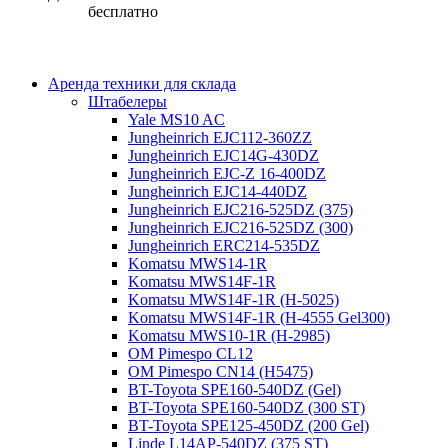
бесплатно
Аренда техники для склада
Штабелеры
Yale MS10 AC
Jungheinrich EJC112-360ZZ
Jungheinrich EJC14G-430DZ
Jungheinrich EJC-Z 16-400DZ
Jungheinrich EJC14-440DZ
Jungheinrich EJC216-525DZ (375)
Jungheinrich EJC216-525DZ (300)
Jungheinrich ERC214-535DZ
Komatsu MWS14-1R
Komatsu MWS14F-1R
Komatsu MWS14F-1R (H-5025)
Komatsu MWS14F-1R (H-4555 Gel300)
Komatsu MWS10-1R (Н-2985)
OM Pimespo CL12
OM Pimespo CN14 (Н5475)
BT-Toyota SPE160-540DZ (Gel)
BT-Toyota SPE160-540DZ (300 ST)
BT-Toyota SPE125-450DZ (200 Gel)
Linde L14AP-540DZ (375 ST)