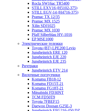
Rocla SW16ac TR5400
STILL EXV16 (H5102-375)
STILL EGV-14 (H4716-375)
Pramac TX 12/35
Pramac MX 1525
Xilin SDJ1025
Pramac MX 1030
Pfaff Silberblau HV-1016
EP MSE1000
Электрические тележки
Toyota (BT) LPE200 Levio
Jungheinrich ERE 120
Jungheinrich EJE 220
Jungheinrich EJE 235
Ричтраки
Jungheinrich ETV 214
Вилочные погрузчики
Komatsu FB18-12
Komatsu FD15T-21
Komatsu FG18T-21
Mitsubishi FD30NT
TCM FD50T9
Toyota 7FBEF15
Daewoo Doosan G25E-3
Jungheinrich EFG216-450 DZ