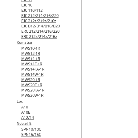
EJC 14
EJC 16
EJC 110/112
EJC 212/214/216/220
EJC 212z/214z/216z
EJC B12/B14/B16/B20
ERC 212/214/216/220
ERC 212z/214z/216z
Komatsu
MWS10-1R
MWS12-1R
MWS14-1R
MWS14F-1R
MWS14FA-1R
MWS14W-1R
MWS20-1R
MWS20F-1R
MWS20FA-1R
MWS20W-1R
Loc
A10
A10E
A12/14
Noblelift
SPN10/10C
SPN15/15C