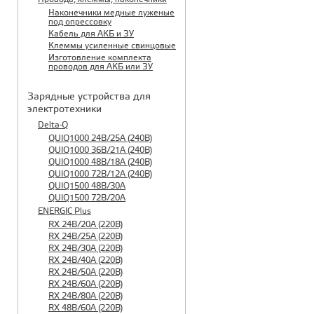
Наконечники медные луженые
под опрессовку
Кабель для АКБ и ЗУ
Клеммы усиленные свинцовые
Изготовление комплекта
проводов для АКБ или ЗУ
Зарядные устройства для
электротехники
Delta-Q
QUIQ1000 24B/25A (240B)
QUIQ1000 36B/21A (240B)
QUIQ1000 48B/18A (240B)
QUIQ1000 72B/12A (240B)
QUIQ1500 48B/30A
QUIQ1500 72B/20A
ENERGIC Plus
RX 24B/20A (220B)
RX 24B/25A (220B)
RX 24B/30A (220B)
RX 24B/40A (220B)
RX 24B/50A (220B)
RX 24B/60A (220B)
RX 24B/80A (220B)
RX 48B/60A (220B)