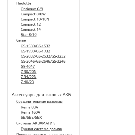
Haulotte
Optimum 6/8
Compact 8/8W
Compact 10/10N
Compact 12
Compact 14
Star 8/10
Genie
GS-1530/GS-1532
GS-1930/GS-1932
GS-2032/GS-2632/GS-3232
GS-2046/GS-2646/GS-3246
GS-4047
Z-30/20N
Z-34/22N
Z-40/23
Аксессуары для тяговых АКБ
Соединительные разъемы
Rema 80A
Rema 160A
SB/SBE/SBX
Системы АКВАМАТИК
Ручная система долива
Провода, клеммы, наконечники