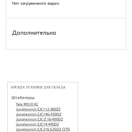
Нет загруженного видео
Дополнительно
АРЕНДА ТЕХНИКИ ДЛЯ СКЛАДА
Штабелеры
Yale MS10 AC
Jungheinrich EJC112-360ZZ
Jungheinrich EJC14G-430DZ
Jungheinrich EJC-Z 16-400DZ
Jungheinrich EJC14-440DZ
Jungheinrich EJC216-525DZ (375)