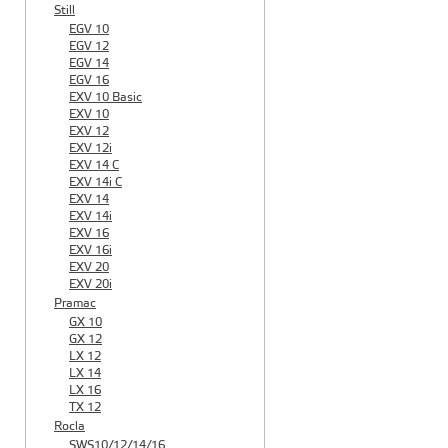
Still
EGV 10
EGV 12
EGV 14
EGV 16
EXV 10 Basic
EXV 10
EXV 12
EXV 12i
EXV 14 C
EXV 14i C
EXV 14
EXV 14i
EXV 16
EXV 16i
EXV 20
EXV 20i
Pramac
GX 10
GX 12
LX 12
LX 14
LX 16
TX 12
Rocla
SWS10/12/14/16