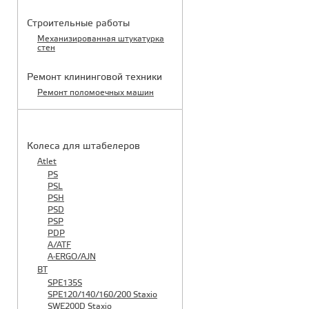
Строительные работы
Механизированная штукатурка
стен
Ремонт клининговой техники
Ремонт поломоечных машин
КАТАЛОГ ЗАПЧАСТЕЙ
Колеса для штабелеров
Atlet
PS
PSL
PSH
PSD
PSP
PDP
A/ATF
A-ERGO/AJN
BT
SPE135S
SPE120/140/160/200 Staxio
SWE200D Staxio