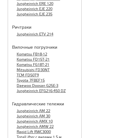
Jungheinrich ERE 120
Jungheinrich EJE 220
Jungheinrich EJE 235
Ричтраки
Jungheinrich ETV 214
Вилочные погрузчики
Komatsu FB18-12
Komatsu FD15T-21
Komatsu FG18T-21
Mitsubishi FD30NT
TCM FD50T9
Toyota 7FBEF15
Daewoo Doosan G25E-3
Jungheinrich EFG216-450 DZ
Гидравлические тележки
Jungheinrich AM 22
Jungheinrich AM 30
Jungheinrich AMX 10
Jungheinrich AMW 22
Rapid Lift RWC3000
TotalLifter с вилами 1,5 м