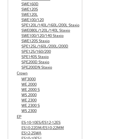
SWE160D
SWE120S
SWE120L
SWE100/120
SPE120L/140L/160L/200L Staxio
SWE080L/120L/140L Staxio
SWE100/120/140 Staxio
SWE120S Staxio
SPE125L/160L/200L/200D
SPE125/160/200
SPE140S Staxio
SPE200D Staxio
SPE200DN Staxio
Crown
WF3000
WE 2000
WE 2000 S
WS 2000
WE 2300
WE 2300 S
WS 2300
EP
ES-10-10ES/ES12-12ES
ES10-22DM/ES10-22MM
ES12-25WA
ES10-10ESJ