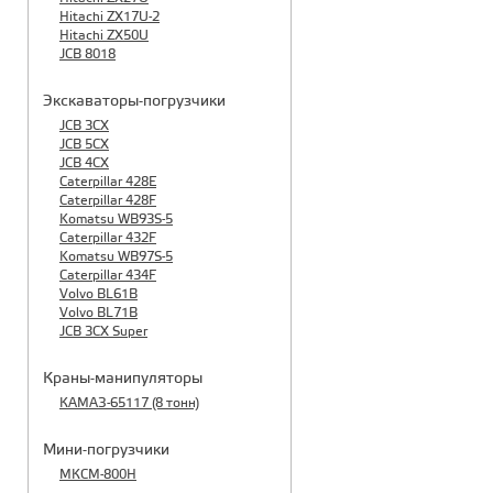
Hitachi ZX17U-2
Hitachi ZX50U
JCB 8018
Экскаваторы-погрузчики
JCB 3CX
JCB 5CX
JCB 4CX
Caterpillar 428E
Caterpillar 428F
Komatsu WB93S-5
Caterpillar 432F
Komatsu WB97S-5
Caterpillar 434F
Volvo BL61B
Volvo BL71B
JCB 3CX Super
Краны-манипуляторы
КАМАЗ-65117 (8 тонн)
Мини-погрузчики
МКСМ-800H