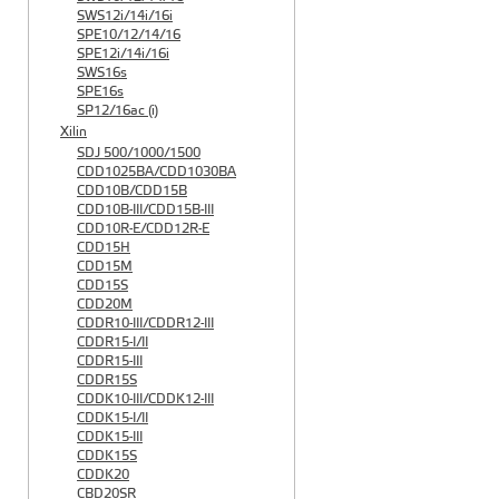
SWS12i/14i/16i
SPE10/12/14/16
SPE12i/14i/16i
SWS16s
SPE16s
SP12/16ac (i)
Xilin
SDJ 500/1000/1500
CDD1025BA/CDD1030BA
CDD10B/CDD15B
CDD10B-III/CDD15B-III
CDD10R-E/CDD12R-E
CDD15H
CDD15M
CDD15S
CDD20M
CDDR10-III/CDDR12-III
CDDR15-I/II
CDDR15-III
CDDR15S
CDDK10-III/CDDK12-III
CDDK15-I/II
CDDK15-III
CDDK15S
CDDK20
CBD20SR