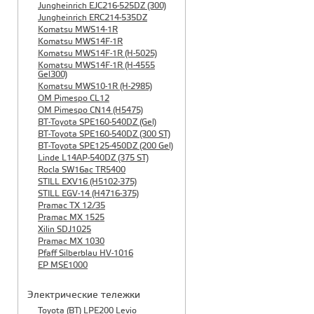
Jungheinrich EJC216-525DZ (300)
Jungheinrich ERC214-535DZ
Komatsu MWS14-1R
Komatsu MWS14F-1R
Komatsu MWS14F-1R (H-5025)
Komatsu MWS14F-1R (H-4555
Gel300)
Komatsu MWS10-1R (Н-2985)
OM Pimespo CL12
OM Pimespo CN14 (Н5475)
BT-Toyota SPE160-540DZ (Gel)
BT-Toyota SPE160-540DZ (300 ST)
BT-Toyota SPE125-450DZ (200 Gel)
Linde L14AP-540DZ (375 ST)
Rocla SW16ac TR5400
STILL EXV16 (H5102-375)
STILL EGV-14 (H4716-375)
Pramac TX 12/35
Pramac MX 1525
Xilin SDJ1025
Pramac MX 1030
Pfaff Silberblau HV-1016
EP MSE1000
Электрические тележки
Toyota (BT) LPE200 Levio