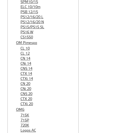
SPM10/15
ELC 10/10m
PSB 12/15
PS12/16/20 L
PS12/16/20 N
PS15/PS15 SL
PS16 W
CS1550
OM Pimespo
CL 10
CL 12
CN 14
CNi 14
CNS 14
CTX 14
CTXi 14
CN 20
CNi 20
CNS 20
CTX 20
CTXi 20
OMG
715K
715P
720K
Logos AC