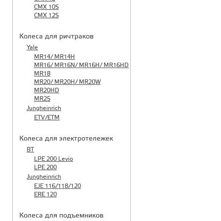
CMX 10S
CMX 12S
Колеса для ричтраков
Yale
MR14/ MR14H
MR16/ MR16N/ MR16H/ MR16HD
MR18
MR20/ MR20H/ MR20W
MR20HD
MR25
Jungheinrich
ETV/ETM
Колеса для электротележек
BT
LPE 200 Levio
LPE 200
Jungheinrich
EJE 116/118/120
ERE 120
Колеса для подъемников