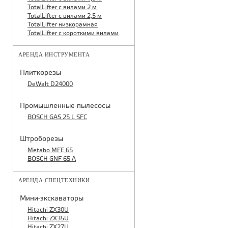
TotalLifter с вилами 2 м
TotalLifter с вилами 2,5 м
TotalLifter низкорамная
TotalLifter с короткими вилами
АРЕНДА ИНСТРУМЕНТА
Плиткорезы
DeWalt D24000
Промышленные пылесосы
BOSCH GAS 25 L SFC
Штроборезы
Metabo MFE 65
BOSCH GNF 65 A
АРЕНДА СПЕЦТЕХНИКИ
Мини-экскаваторы
Hitachi ZX30U
Hitachi ZX35U
Hitachi ZX27U