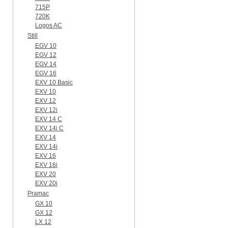
715P
720K
Logos AC
Still
EGV 10
EGV 12
EGV 14
EGV 16
EXV 10 Basic
EXV 10
EXV 12
EXV 12i
EXV 14 C
EXV 14i C
EXV 14
EXV 14i
EXV 16
EXV 16i
EXV 20
EXV 20i
Pramac
GX 10
GX 12
LX 12