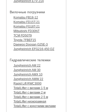
Jungheinrich ETV 214
Вилочные погрузчики
Komatsu FB18-12
Komatsu FD15T-21
Komatsu FG18T-21
Mitsubishi FD30NT
TCM FD50T9
Toyota 7FBEF15
Daewoo Doosan G25E-3
Jungheinrich EFG216-450 DZ
Гидравлические тележки
Jungheinrich AM 22
Jungheinrich AM 30
Jungheinrich AMX 10
Jungheinrich AMW 22
Rapid Lift RWC3000
TotalLifter с вилами 1,5 м
TotalLifter с вилами 2 м
TotalLifter с вилами 2,5 м
TotalLifter низкорамная
TotalLifter с короткими вилами