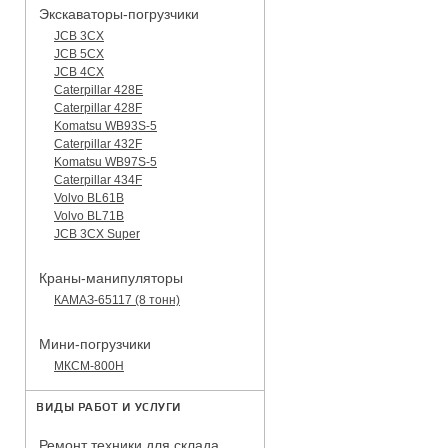
Экскаваторы-погрузчики
JCB 3CX
JCB 5CX
JCB 4CX
Caterpillar 428E
Caterpillar 428F
Komatsu WB93S-5
Caterpillar 432F
Komatsu WB97S-5
Caterpillar 434F
Volvo BL61B
Volvo BL71B
JCB 3CX Super
Краны-манипуляторы
КАМАЗ-65117 (8 тонн)
Мини-погрузчики
МКСМ-800H
ВИДЫ РАБОТ И УСЛУГИ
Ремонт техники для склада