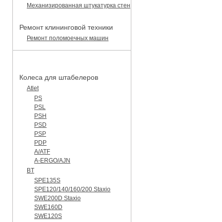
Механизированная штукатурка стен
Ремонт клининговой техники
Ремонт поломоечных машин
КАТАЛОГ ЗАПЧАСТЕЙ
Колеса для штабелеров
Atlet
PS
PSL
PSH
PSD
PSP
PDP
A/ATF
A-ERGO/AJN
BT
SPE135S
SPE120/140/160/200 Staxio
SWE200D Staxio
SWE160D
SWE120S