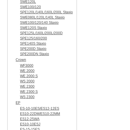
SWE120L
SWE100/120
SPE120L/140L/160L/200L Staxio
SWE080L/120L/140L Staxio
SWE100/120/140 Staxio
SWE120S Staxio
SPE125L/160L/200L/200D
SPE125/160/200
SPE140S Staxio
SPE200D Staxio
SPE200DN Staxio
Crown
WF3000
WE 2000
WE 2000 S
WS 2000
WE 2300
WE 2300 S
WS 2300
EP
ES-10-10ES/ES12-12ES
ES10-22DM/ES10-22MM
ES12-25WA
ES10-10ESJ
ES-15-15ES