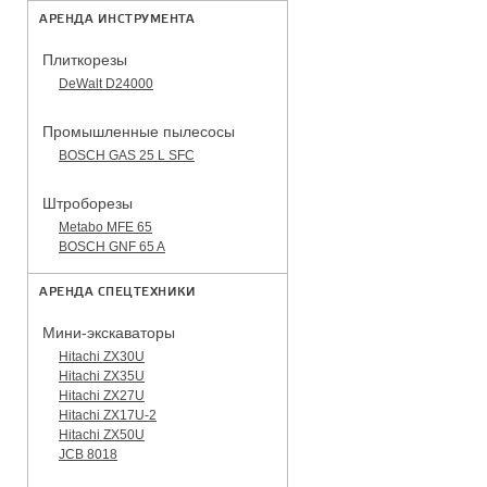
АРЕНДА ИНСТРУМЕНТА
Плиткорезы
DeWalt D24000
Промышленные пылесосы
BOSCH GAS 25 L SFC
Штроборезы
Metabo MFE 65
BOSCH GNF 65 A
АРЕНДА СПЕЦТЕХНИКИ
Мини-экскаваторы
Hitachi ZX30U
Hitachi ZX35U
Hitachi ZX27U
Hitachi ZX17U-2
Hitachi ZX50U
JCB 8018