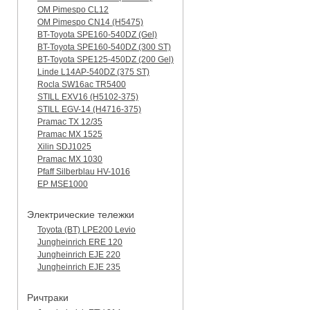
OM Pimespo CL12
OM Pimespo CN14 (Н5475)
BT-Toyota SPE160-540DZ (Gel)
BT-Toyota SPE160-540DZ (300 ST)
BT-Toyota SPE125-450DZ (200 Gel)
Linde L14AP-540DZ (375 ST)
Rocla SW16ac TR5400
STILL EXV16 (H5102-375)
STILL EGV-14 (H4716-375)
Pramac TX 12/35
Pramac MX 1525
Xilin SDJ1025
Pramac MX 1030
Pfaff Silberblau HV-1016
EP MSE1000
Электрические тележки
Toyota (BT) LPE200 Levio
Jungheinrich ERE 120
Jungheinrich EJE 220
Jungheinrich EJE 235
Ричтраки