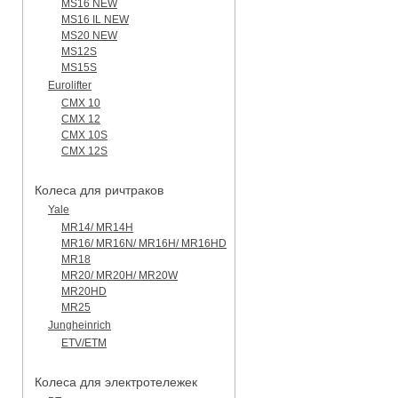
MS16 NEW
MS16 IL NEW
MS20 NEW
MS12S
MS15S
Eurolifter
CMX 10
CMX 12
CMX 10S
CMX 12S
Колеса для ричтраков
Yale
MR14/ MR14H
MR16/ MR16N/ MR16H/ MR16HD
MR18
MR20/ MR20H/ MR20W
MR20HD
MR25
Jungheinrich
ETV/ETM
Колеса для электротележек