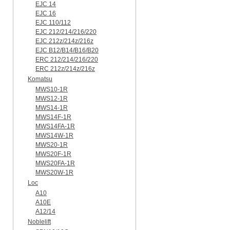
EJC 14
EJC 16
EJC 110/112
EJC 212/214/216/220
EJC 212z/214z/216z
EJC B12/B14/B16/B20
ERC 212/214/216/220
ERC 212z/214z/216z
Komatsu
MWS10-1R
MWS12-1R
MWS14-1R
MWS14F-1R
MWS14FA-1R
MWS14W-1R
MWS20-1R
MWS20F-1R
MWS20FA-1R
MWS20W-1R
Loc
A10
A10E
A12/14
Noblelift