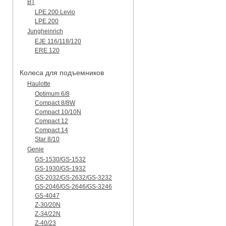
BT
LPE 200 Levio
LPE 200
Jungheinrich
EJE 116/118/120
ERE 120
Колеса для подъемников
Haulotte
Optimum 6/8
Compact 8/8W
Compact 10/10N
Compact 12
Compact 14
Star 8/10
Genie
GS-1530/GS-1532
GS-1930/GS-1932
GS-2032/GS-2632/GS-3232
GS-2046/GS-2646/GS-3246
GS-4047
Z-30/20N
Z-34/22N
Z-40/23