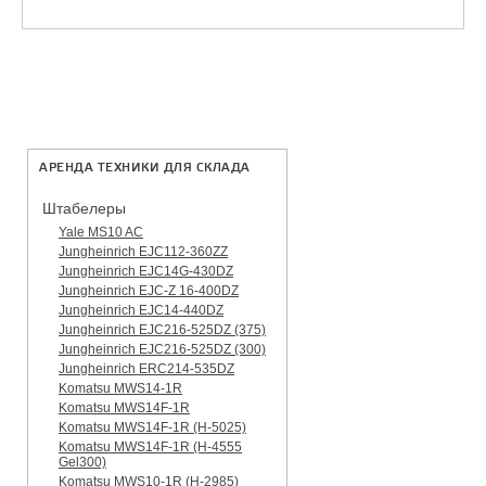
АРЕНДА ТЕХНИКИ ДЛЯ СКЛАДА
Штабелеры
Yale MS10 AC
Jungheinrich EJC112-360ZZ
Jungheinrich EJC14G-430DZ
Jungheinrich EJC-Z 16-400DZ
Jungheinrich EJC14-440DZ
Jungheinrich EJC216-525DZ (375)
Jungheinrich EJC216-525DZ (300)
Jungheinrich ERC214-535DZ
Komatsu MWS14-1R
Komatsu MWS14F-1R
Komatsu MWS14F-1R (H-5025)
Komatsu MWS14F-1R (H-4555
Gel300)
Komatsu MWS10-1R (Н-2985)