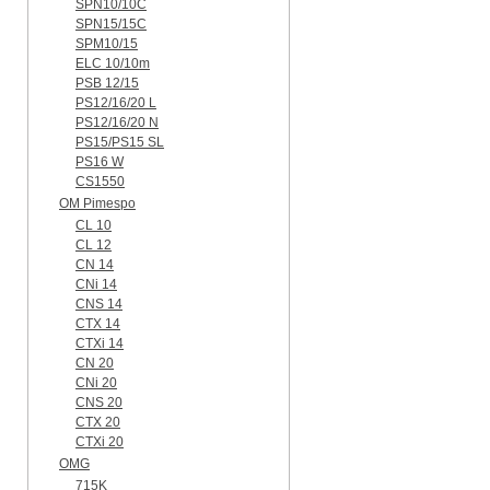
SPN10/10C
SPN15/15C
SPM10/15
ELC 10/10m
PSB 12/15
PS12/16/20 L
PS12/16/20 N
PS15/PS15 SL
PS16 W
CS1550
OM Pimespo
CL 10
CL 12
CN 14
CNi 14
CNS 14
CTX 14
CTXi 14
CN 20
CNi 20
CNS 20
CTX 20
CTXi 20
OMG
715K