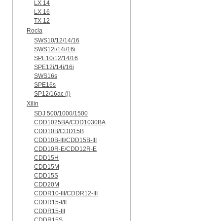
LX 14
LX 16
TX 12
Rocla
SWS10/12/14/16
SWS12i/14i/16i
SPE10/12/14/16
SPE12i/14i/16i
SWS16s
SPE16s
SP12/16ac (i)
Xilin
SDJ 500/1000/1500
CDD1025BA/CDD1030BA
CDD10B/CDD15B
CDD10B-III/CDD15B-III
CDD10R-E/CDD12R-E
CDD15H
CDD15M
CDD15S
CDD20M
CDDR10-III/CDDR12-III
CDDR15-I/II
CDDR15-III
CDDR15S