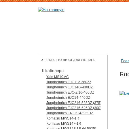
АРЕНДА ТЕХНИКИ ДЛЯ СКЛАДА
Гла
Штабелеры
Бло
Yale MS10 AC
Jungheinrich EJC112-360ZZ
Jungheinrich EJC14G-430DZ
Jungheinrich EJC-Z 16-400DZ
Jungheinrich EJC14-440DZ
Jungheinrich EJC216-525DZ (375)
Jungheinrich EJC216-525DZ (300)
Jungheinrich ERC214-535DZ
Komatsu MWS14-1R
Komatsu MWS14F-1R
Komatsu MWS14F-1R (H-5025)