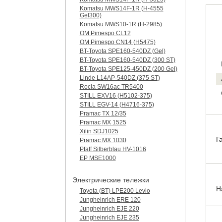
Komatsu MWS14F-1R (H-4555
Gel300)
Komatsu MWS10-1R (Н-2985)
OM Pimespo CL12
OM Pimespo CN14 (Н5475)
BT-Toyota SPE160-540DZ (Gel)
BT-Toyota SPE160-540DZ (300 ST)
BT-Toyota SPE125-450DZ (200 Gel)
Linde L14AP-540DZ (375 ST)
Rocla SW16ac TR5400
STILL EXV16 (H5102-375)
STILL EGV-14 (H4716-375)
Pramac TX 12/35
Pramac MX 1525
Xilin SDJ1025
Г
Pramac MX 1030
Pfaff Silberblau HV-1016
EP MSE1000
Электрические тележки
Н
Toyota (BT) LPE200 Levio
Jungheinrich ERE 120
Jungheinrich EJE 220
Jungheinrich EJE 235