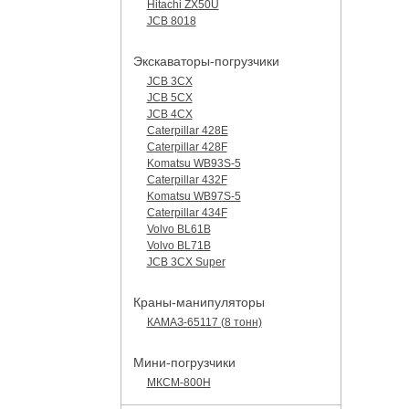
Hitachi ZX50U
JCB 8018
Экскаваторы-погрузчики
JCB 3CX
JCB 5CX
JCB 4CX
Caterpillar 428E
Caterpillar 428F
Komatsu WB93S-5
Caterpillar 432F
Komatsu WB97S-5
Caterpillar 434F
Volvo BL61B
Volvo BL71B
JCB 3CX Super
Краны-манипуляторы
КАМАЗ-65117 (8 тонн)
Мини-погрузчики
МКСМ-800H