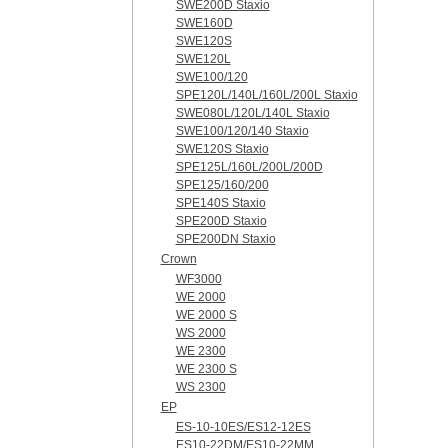
SWE200D Staxio
SWE160D
SWE120S
SWE120L
SWE100/120
SPE120L/140L/160L/200L Staxio
SWE080L/120L/140L Staxio
SWE100/120/140 Staxio
SWE120S Staxio
SPE125L/160L/200L/200D
SPE125/160/200
SPE140S Staxio
SPE200D Staxio
SPE200DN Staxio
Crown
WF3000
WE 2000
WE 2000 S
WS 2000
WE 2300
WE 2300 S
WS 2300
EP
ES-10-10ES/ES12-12ES
ES10-22DM/ES10-22MM