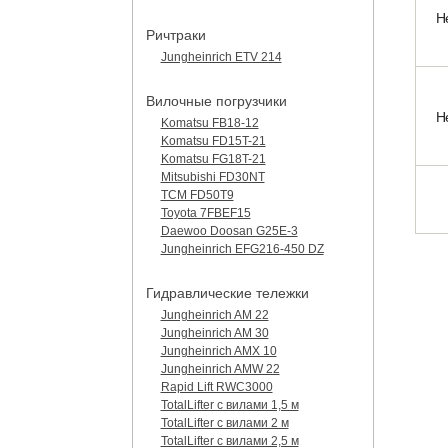
Н
Ричтраки
Jungheinrich ETV 214
Вилочные погрузчики
Н
Komatsu FB18-12
Komatsu FD15T-21
Komatsu FG18T-21
Mitsubishi FD30NT
TCM FD50T9
Toyota 7FBEF15
Daewoo Doosan G25E-3
Jungheinrich EFG216-450 DZ
Гидравлические тележки
Jungheinrich AM 22
Jungheinrich AM 30
Jungheinrich AMX 10
Jungheinrich AMW 22
Rapid Lift RWC3000
TotalLifter с вилами 1,5 м
TotalLifter с вилами 2 м
TotalLifter с вилами 2,5 м