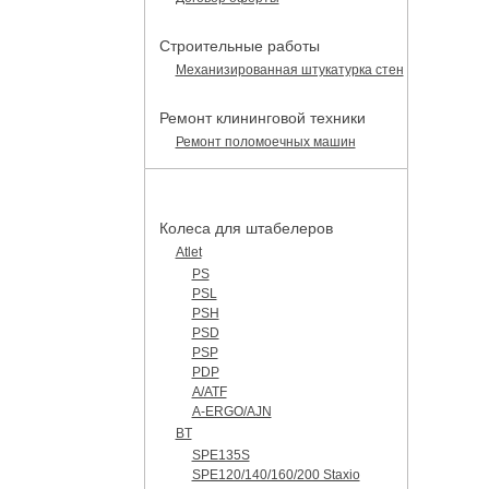
Строительные работы
Механизированная штукатурка стен
Ремонт клининговой техники
Ремонт поломоечных машин
КАТАЛОГ ЗАПЧАСТЕЙ
Колеса для штабелеров
Atlet
PS
PSL
PSH
PSD
PSP
PDP
A/ATF
A-ERGO/AJN
BT
SPE135S
SPE120/140/160/200 Staxio