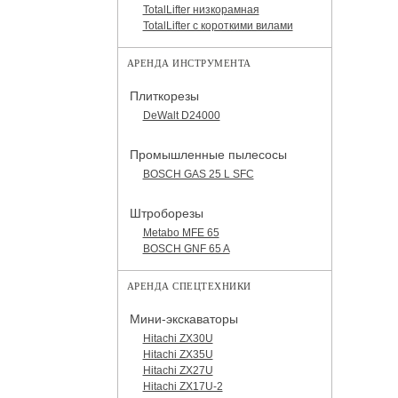
TotalLifter низкорамная
TotalLifter с короткими вилами
АРЕНДА ИНСТРУМЕНТА
Плиткорезы
DeWalt D24000
Промышленные пылесосы
BOSCH GAS 25 L SFC
Штроборезы
Metabo MFE 65
BOSCH GNF 65 A
АРЕНДА СПЕЦТЕХНИКИ
Мини-экскаваторы
Hitachi ZX30U
Hitachi ZX35U
Hitachi ZX27U
Hitachi ZX17U-2