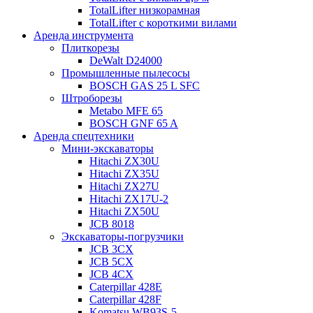
TotalLifter низкорамная
TotalLifter с короткими вилами
Аренда инструмента
Плиткорезы
DeWalt D24000
Промышленные пылесосы
BOSCH GAS 25 L SFC
Штроборезы
Metabo MFE 65
BOSCH GNF 65 A
Аренда спецтехники
Мини-экскаваторы
Hitachi ZX30U
Hitachi ZX35U
Hitachi ZX27U
Hitachi ZX17U-2
Hitachi ZX50U
JCB 8018
Экскаваторы-погрузчики
JCB 3CX
JCB 5CX
JCB 4CX
Caterpillar 428E
Caterpillar 428F
Komatsu WB93S-5