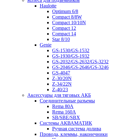
Колеса для подъемников
Haulotte
Optimum 6/8
Compact 8/8W
Compact 10/10N
Compact 12
Compact 14
Star 8/10
Genie
GS-1530/GS-1532
GS-1930/GS-1932
GS-2032/GS-2632/GS-3232
GS-2046/GS-2646/GS-3246
GS-4047
Z-30/20N
Z-34/22N
Z-40/23
Аксессуары для тяговых АКБ
Соединительные разъемы
Rema 80A
Rema 160A
SB/SBE/SBX
Системы АКВАМАТИК
Ручная система долива
Провода, клеммы, наконечники