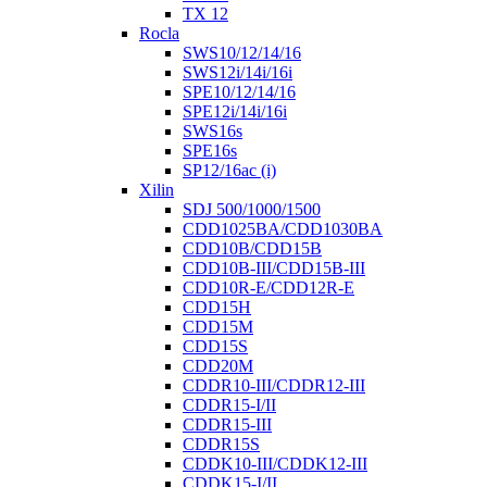
TX 12
Rocla
SWS10/12/14/16
SWS12i/14i/16i
SPE10/12/14/16
SPE12i/14i/16i
SWS16s
SPE16s
SP12/16ac (i)
Xilin
SDJ 500/1000/1500
CDD1025BA/CDD1030BA
CDD10B/CDD15B
CDD10B-III/CDD15B-III
CDD10R-E/CDD12R-E
CDD15H
CDD15M
CDD15S
CDD20M
CDDR10-III/CDDR12-III
CDDR15-I/II
CDDR15-III
CDDR15S
CDDK10-III/CDDK12-III
CDDK15-I/II