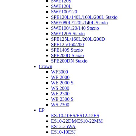
SWE120S
SWE120L
SWE100/120
SPE120L/140L/160L/200L Staxio
SWE080L/120L/140L Staxio
SWE100/120/140 Staxio
SWE120S Staxio
SPE125L/160L/200L/200D
SPE125/160/200
SPE140S Staxio
SPE200D Staxio
SPE200DN Staxio
Crown
WF3000
WE 2000
WE 2000 S
WS 2000
WE 2300
WE 2300 S
WS 2300
EP
ES-10-10ES/ES12-12ES
ES10-22DM/ES10-22MM
ES12-25WA
ES10-10ESJ