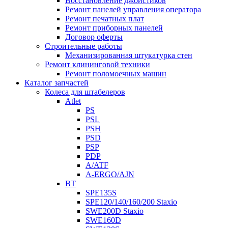
Восстановление джойстиков
Ремонт панелей управления оператора
Ремонт печатных плат
Ремонт приборных панелей
Договор оферты
Строительные работы
Механизированная штукатурка стен
Ремонт клининговой техники
Ремонт поломоечных машин
Каталог запчастей
Колеса для штабелеров
Atlet
PS
PSL
PSH
PSD
PSP
PDP
A/ATF
A-ERGO/AJN
BT
SPE135S
SPE120/140/160/200 Staxio
SWE200D Staxio
SWE160D