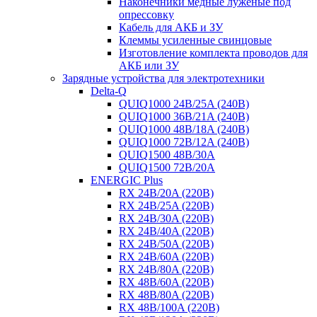
Наконечники медные луженые под
опрессовку
Кабель для АКБ и ЗУ
Клеммы усиленные свинцовые
Изготовление комплекта проводов для
АКБ или ЗУ
Зарядные устройства для электротехники
Delta-Q
QUIQ1000 24B/25A (240B)
QUIQ1000 36B/21A (240B)
QUIQ1000 48B/18A (240B)
QUIQ1000 72B/12A (240B)
QUIQ1500 48B/30A
QUIQ1500 72B/20A
ENERGIC Plus
RX 24B/20A (220B)
RX 24B/25A (220B)
RX 24B/30A (220B)
RX 24B/40A (220B)
RX 24B/50A (220B)
RX 24B/60A (220B)
RX 24B/80A (220B)
RX 48B/60A (220B)
RX 48B/80A (220B)
RX 48B/100A (220B)