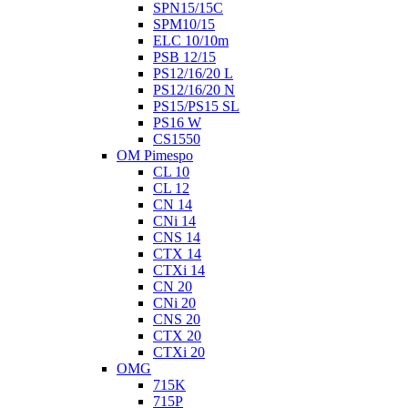
SPN15/15C
SPM10/15
ELC 10/10m
PSB 12/15
PS12/16/20 L
PS12/16/20 N
PS15/PS15 SL
PS16 W
CS1550
OM Pimespo
CL 10
CL 12
CN 14
CNi 14
CNS 14
CTX 14
CTXi 14
CN 20
CNi 20
CNS 20
CTX 20
CTXi 20
OMG
715K
715P