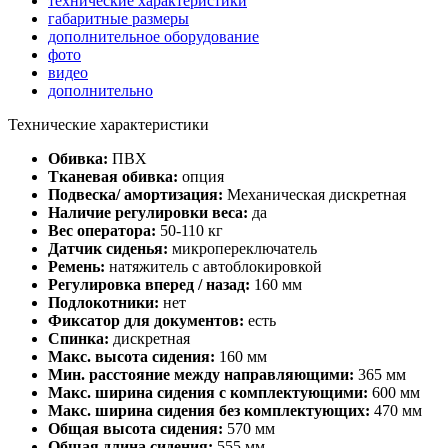
технические характеристики
габаритные размеры
дополнительное оборудование
фото
видео
дополнительно
Технические характеристики
Обивка:
ПВХ
Тканевая обивка:
опция
Подвеска/ амортизация:
Механическая дискретная
Наличие регулировки веса:
да
Вес оператора:
50-110 кг
Датчик сиденья:
микропереключатель
Ремень:
натяжитель с автоблокировкой
Регулировка вперед / назад:
160 мм
Подлокотники:
нет
Фиксатор для документов:
есть
Спинка:
дискретная
Макс. высота сидения:
160 мм
Мин. расстояние между направляющими:
365 мм
Макс. ширина сидения с комплектующими:
600 мм
Макс. ширина сидения без комплектующих:
470 мм
Общая высота сидения:
570 мм
Общая длина сидения:
555 мм