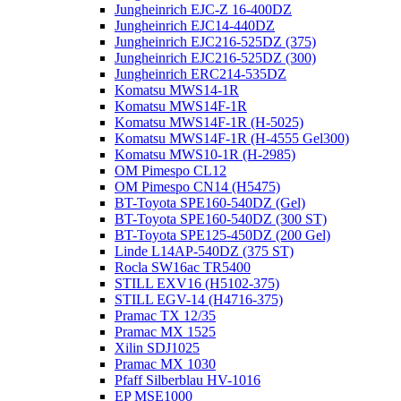
Jungheinrich EJC-Z 16-400DZ
Jungheinrich EJC14-440DZ
Jungheinrich EJC216-525DZ (375)
Jungheinrich EJC216-525DZ (300)
Jungheinrich ERC214-535DZ
Komatsu MWS14-1R
Komatsu MWS14F-1R
Komatsu MWS14F-1R (H-5025)
Komatsu MWS14F-1R (H-4555 Gel300)
Komatsu MWS10-1R (Н-2985)
OM Pimespo CL12
OM Pimespo CN14 (Н5475)
BT-Toyota SPE160-540DZ (Gel)
BT-Toyota SPE160-540DZ (300 ST)
BT-Toyota SPE125-450DZ (200 Gel)
Linde L14AP-540DZ (375 ST)
Rocla SW16ac TR5400
STILL EXV16 (H5102-375)
STILL EGV-14 (H4716-375)
Pramac TX 12/35
Pramac MX 1525
Xilin SDJ1025
Pramac MX 1030
Pfaff Silberblau HV-1016
EP MSE1000