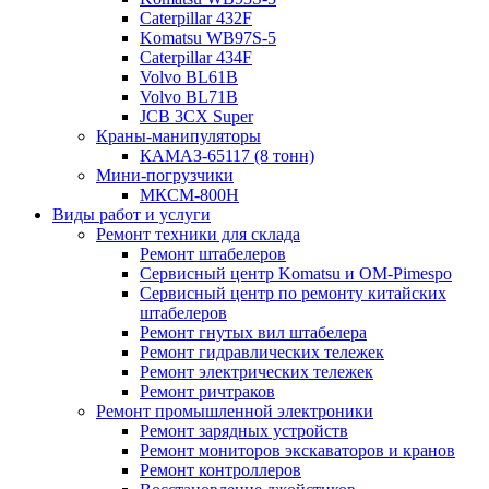
Caterpillar 432F
Komatsu WB97S-5
Caterpillar 434F
Volvo BL61B
Volvo BL71B
JCB 3CX Super
Краны-манипуляторы
КАМАЗ-65117 (8 тонн)
Мини-погрузчики
МКСМ-800H
Виды работ и услуги
Ремонт техники для склада
Ремонт штабелеров
Сервисный центр Komatsu и OM-Pimespo
Сервисный центр по ремонту китайских
штабелеров
Ремонт гнутых вил штабелера
Ремонт гидравлических тележек
Ремонт электрических тележек
Ремонт ричтраков
Ремонт промышленной электроники
Ремонт зарядных устройств
Ремонт мониторов экскаваторов и кранов
Ремонт контроллеров