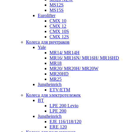
MS12S
MS15S
Eurolifter
CMX 10
CMX 12
CMX 10S
CMX 12S
Колеса для ричтраков
Yale
MR14/ MR14H
MR16/ MR16N/ MR16H/ MR16HD
MR18
MR20/ MR20H/ MR20W
MR20HD
MR25
Jungheinrich
ETV/ETM
Колеса для электротележек
BT
LPE 200 Levio
LPE 200
Jungheinrich
EJE 116/118/120
ERE 120