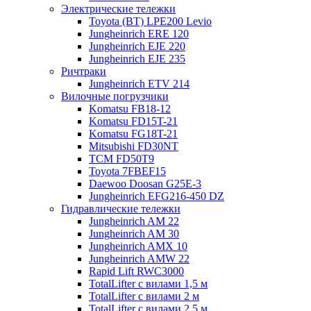
Электрические тележки
Toyota (BT) LPE200 Levio
Jungheinrich ERE 120
Jungheinrich EJE 220
Jungheinrich EJE 235
Ричтраки
Jungheinrich ETV 214
Вилочные погрузчики
Komatsu FB18-12
Komatsu FD15T-21
Komatsu FG18T-21
Mitsubishi FD30NT
TCM FD50T9
Toyota 7FBEF15
Daewoo Doosan G25E-3
Jungheinrich EFG216-450 DZ
Гидравлические тележки
Jungheinrich AM 22
Jungheinrich AM 30
Jungheinrich AMX 10
Jungheinrich AMW 22
Rapid Lift RWC3000
TotalLifter с вилами 1,5 м
TotalLifter с вилами 2 м
TotalLifter с вилами 2,5 м