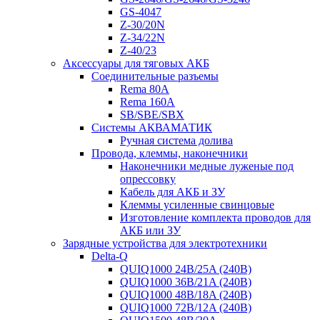
GS-4047
Z-30/20N
Z-34/22N
Z-40/23
Аксессуары для тяговых АКБ
Соединительные разъемы
Rema 80A
Rema 160A
SB/SBE/SBX
Системы АКВАМАТИК
Ручная система долива
Провода, клеммы, наконечники
Наконечники медные луженые под
опрессовку
Кабель для АКБ и ЗУ
Клеммы усиленные свинцовые
Изготовление комплекта проводов для
АКБ или ЗУ
Зарядные устройства для электротехники
Delta-Q
QUIQ1000 24B/25A (240B)
QUIQ1000 36B/21A (240B)
QUIQ1000 48B/18A (240B)
QUIQ1000 72B/12A (240B)