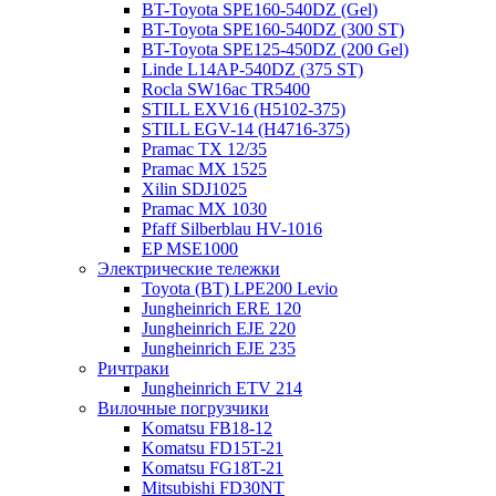
BT-Toyota SPE160-540DZ (Gel)
BT-Toyota SPE160-540DZ (300 ST)
BT-Toyota SPE125-450DZ (200 Gel)
Linde L14AP-540DZ (375 ST)
Rocla SW16ac TR5400
STILL EXV16 (H5102-375)
STILL EGV-14 (H4716-375)
Pramac TX 12/35
Pramac MX 1525
Xilin SDJ1025
Pramac MX 1030
Pfaff Silberblau HV-1016
EP MSE1000
Электрические тележки
Toyota (BT) LPE200 Levio
Jungheinrich ERE 120
Jungheinrich EJE 220
Jungheinrich EJE 235
Ричтраки
Jungheinrich ETV 214
Вилочные погрузчики
Komatsu FB18-12
Komatsu FD15T-21
Komatsu FG18T-21
Mitsubishi FD30NT