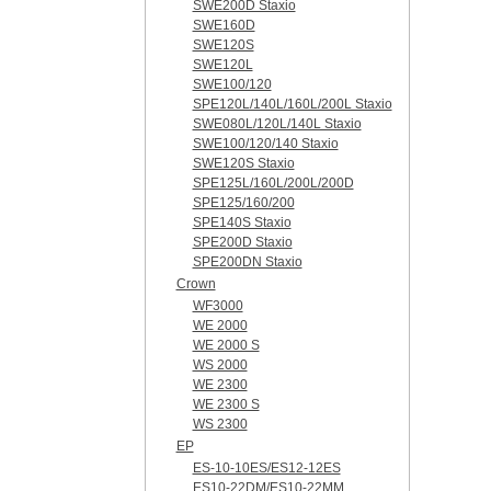
SWE200D Staxio
SWE160D
SWE120S
SWE120L
SWE100/120
SPE120L/140L/160L/200L Staxio
SWE080L/120L/140L Staxio
SWE100/120/140 Staxio
SWE120S Staxio
SPE125L/160L/200L/200D
SPE125/160/200
SPE140S Staxio
SPE200D Staxio
SPE200DN Staxio
Crown
WF3000
WE 2000
WE 2000 S
WS 2000
WE 2300
WE 2300 S
WS 2300
EP
ES-10-10ES/ES12-12ES
ES10-22DM/ES10-22MM