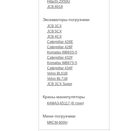
Hitachi ZX50U
JCB 8018
Экскаваторы-погрузчики
JCB 3CX
JCB 5CX
JCB 4CX
Caterpillar 428E
Caterpillar 428F
Komatsu WB93S-5
Caterpillar 432F
Komatsu WB97S-5
Caterpillar 434F
Volvo BL61B
Volvo BL71B
JCB 3CX Super
Краны-манипуляторы
КАМАЗ-65117 (8 тонн)
Мини-погрузчики
МКСМ-800H