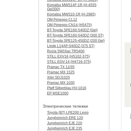
Komatsu MWS14F-1R (H-4555
Gel300)
Komatsu MWS10-1R (Н-2985)
OM Pimespo CL12
OM Pimespo CN14 (Н5475)
BT-Toyota SPE160-540DZ (Gel)
BT-Toyota SPE160-540DZ (300 ST)
BT-Toyota SPE125-450DZ (200 Gel)
Linde L14AP-540DZ (375 ST)
Rocla SW16ac TR5400
STILL EXV16 (H5102-375)
STILL EGV-14 (H4716-375)
Pramac TX 12/35
Pramac MX 1525
Xilin SDJ1025
Pramac MX 1030
Pfaff Silberblau HV-1016
EP MSE1000
Электрические тележки
Toyota (BT) LPE200 Levio
Jungheinrich ERE 120
Jungheinrich EJE 220
Jungheinrich EJE 235