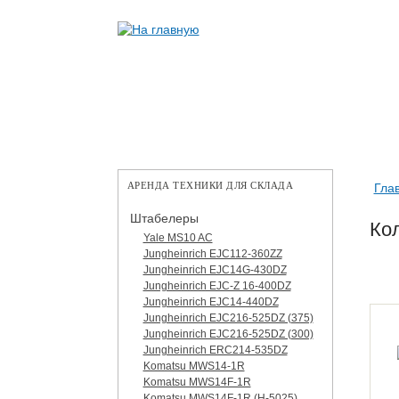
АРЕНДА ТЕХНИКИ ДЛЯ СКЛАДА
Гла
Штабелеры
Ко
Yale MS10 AC
Jungheinrich EJC112-360ZZ
Jungheinrich EJC14G-430DZ
Jungheinrich EJC-Z 16-400DZ
Jungheinrich EJC14-440DZ
Jungheinrich EJC216-525DZ (375)
Jungheinrich EJC216-525DZ (300)
Jungheinrich ERC214-535DZ
Komatsu MWS14-1R
Komatsu MWS14F-1R
Komatsu MWS14F-1R (H-5025)