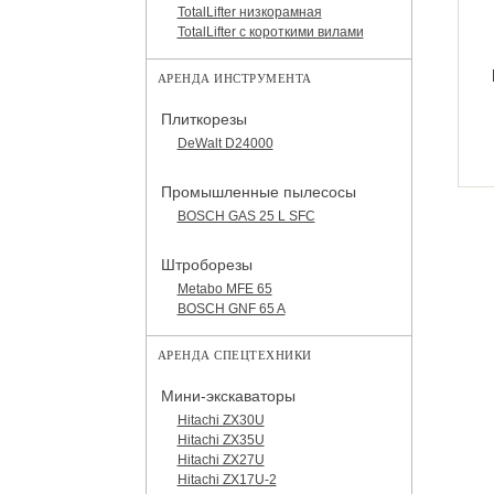
TotalLifter низкорамная
TotalLifter с короткими вилами
АРЕНДА ИНСТРУМЕНТА
Плиткорезы
DeWalt D24000
Промышленные пылесосы
BOSCH GAS 25 L SFC
Штроборезы
Metabo MFE 65
BOSCH GNF 65 A
АРЕНДА СПЕЦТЕХНИКИ
Мини-экскаваторы
Hitachi ZX30U
Hitachi ZX35U
Hitachi ZX27U
Hitachi ZX17U-2