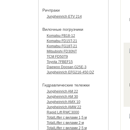
Ричтраки
Jungheinrich ETV 214
Вилочные погрузчики
Komatsu FB18-12
Komatsu FD15T-21
Komatsu FG18T-21
Mitsubishi FD30NT
TCM FD50T9
Toyota 7FBEF15
Daewoo Doosan G25E-3
Jungheinrich EFG216-450 DZ
Гидравлические тележки
Jungheinrich AM 22
Jungheinrich AM 30
Jungheinrich AMX 10
Jungheinrich AMW 22
Rapid Lift RWC3000
TotalLifter с вилами 1,5 м
TotalLifter с вилами 2 м
TotalLifter с вилами 2,5 м