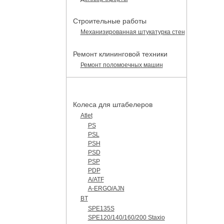
Строительные работы
Механизированная штукатурка стен
Ремонт клининговой техники
Ремонт поломоечных машин
КАТАЛОГ ЗАПЧАСТЕЙ
Колеса для штабелеров
Atlet
PS
PSL
PSH
PSD
PSP
PDP
A/ATF
A-ERGO/AJN
BT
SPE135S
SPE120/140/160/200 Staxio