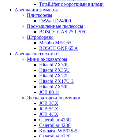
TotalLifter с короткими вилами
Аренда инструмента
Плиткорезы
DeWalt D24000
Промышленные пылесосы
BOSCH GAS 25 L SFC
Штроборезы
Metabo MFE 65
BOSCH GNF 65 A
Аренда спецтехники
Мини-экскаваторы
Hitachi ZX30U
Hitachi ZX35U
Hitachi ZX27U
Hitachi ZX17U-2
Hitachi ZX50U
JCB 8018
Экскаваторы-погрузчики
JCB 3CX
JCB 5CX
JCB 4CX
Caterpillar 428E
Caterpillar 428F
Komatsu WB93S-5
Caterpillar 432F