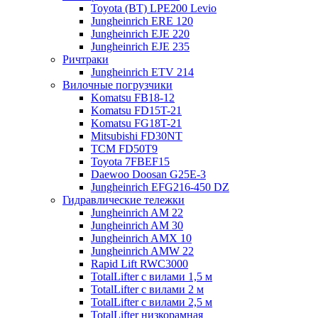
Toyota (BT) LPE200 Levio
Jungheinrich ERE 120
Jungheinrich EJE 220
Jungheinrich EJE 235
Ричтраки
Jungheinrich ETV 214
Вилочные погрузчики
Komatsu FB18-12
Komatsu FD15T-21
Komatsu FG18T-21
Mitsubishi FD30NT
TCM FD50T9
Toyota 7FBEF15
Daewoo Doosan G25E-3
Jungheinrich EFG216-450 DZ
Гидравлические тележки
Jungheinrich AM 22
Jungheinrich AM 30
Jungheinrich AMX 10
Jungheinrich AMW 22
Rapid Lift RWC3000
TotalLifter с вилами 1,5 м
TotalLifter с вилами 2 м
TotalLifter с вилами 2,5 м
TotalLifter низкорамная