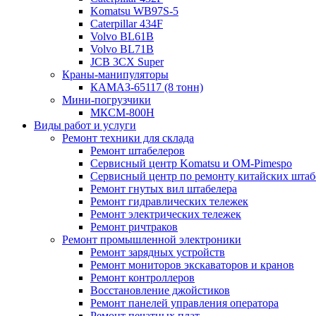
Komatsu WB97S-5
Caterpillar 434F
Volvo BL61B
Volvo BL71B
JCB 3CX Super
Краны-манипуляторы
КАМАЗ-65117 (8 тонн)
Мини-погрузчики
МКСМ-800H
Виды работ и услуги
Ремонт техники для склада
Ремонт штабелеров
Сервисный центр Komatsu и OM-Pimespo
Сервисный центр по ремонту китайских штаб
Ремонт гнутых вил штабелера
Ремонт гидравлических тележек
Ремонт электрических тележек
Ремонт ричтраков
Ремонт промышленной электроники
Ремонт зарядных устройств
Ремонт мониторов экскаваторов и кранов
Ремонт контроллеров
Восстановление джойстиков
Ремонт панелей управления оператора
Ремонт печатных плат