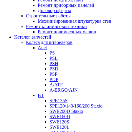
Ремонт приборных панелей
Договор оферты
Строительные работы
Механизированная штукатурка стен
Ремонт клининговой техники
Ремонт поломоечных машин
Каталог запчастей
Колеса для штабелеров
Atlet
PS
PSL
PSH
PSD
PSP
PDP
A/ATF
A-ERGO/AJN
BT
SPE135S
SPE120/140/160/200 Staxio
SWE200D Staxio
SWE160D
SWE120S
SWE120L