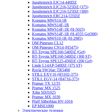
Jungheinrich EJC14-440DZ
Jungheinrich EJC216-525DZ (375)
Jungheinrich EJC216-525DZ (300)
Jungheinrich ERC214-535DZ
Komatsu MWS14-1R
Komatsu MWS14F-1R
Komatsu MWS14F-1R (H-5025)
Komatsu MWS14F-1R (H-4555 Gel300)
Komatsu MWS10-1R (Н-2985)
OM Pimespo CL12
OM Pimespo CN14 (Н5475)
BT-Toyota SPE160-540DZ (Gel)
BT-Toyota SPE160-540DZ (300 ST)
BT-Toyota SPE125-450DZ (200 Gel)
Linde L14AP-540DZ (375 ST)
Rocla SW16ac TR5400
STILL EXV16 (H5102-375)
STILL EGV-14 (H4716-375)
Pramac TX 12/35
Pramac MX 1525
Xilin SDJ1025
Pramac MX 1030
Pfaff Silberblau HV-1016
EP MSE1000
Электрические тележки