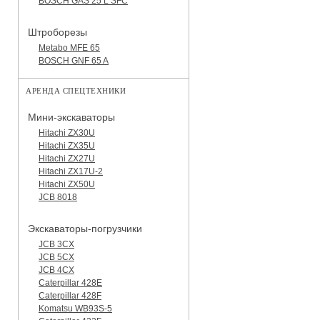
BOSCH GAS 25 L SFC
Штроборезы
Metabo MFE 65
BOSCH GNF 65 A
АРЕНДА СПЕЦТЕХНИКИ
Мини-экскаваторы
Hitachi ZX30U
Hitachi ZX35U
Hitachi ZX27U
Hitachi ZX17U-2
Hitachi ZX50U
JCB 8018
Экскаваторы-погрузчики
JCB 3CX
JCB 5CX
JCB 4CX
Caterpillar 428E
Caterpillar 428F
Komatsu WB93S-5