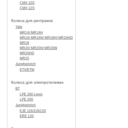
CMX 10S
CMX 12S
Колеса для ричтраков
Yale
MR14/ MR14H
MR16/ MR16N/ MR16H/ MR16HD
MR18
MR20/ MR20H/ MR20W
MR20HD
MR25
Jungheinrich
ETV/ETM
Колеса для электротележек
BT
LPE 200 Levio
LPE 200
Jungheinrich
EJE 116/118/120
ERE 120