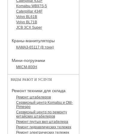
Caterpillar 432F
Komatsu WB97S-5
Caterpillar 434F
Volvo BL61B
Volvo BL71B
JCB 3CX Super
Краны-манипуляторы
КАМАЗ-65117 (8 тонн)
Мини-погрузчики
МКСМ-800H
ВИДЫ РАБОТ И УСЛУГИ
Ремонт техники для склада
Ремонт штабелеров
Сервисный центр Komatsu и OM-
Pimespo
Сервисный центр по ремонту
китайских штабелеров
Ремонт гнутых вил штабелера
Ремонт гидравлических тележек
Ремонт электрических тележек