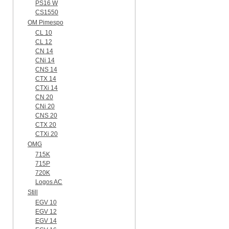
PS16 W
CS1550
OM Pimespo
CL 10
CL 12
CN 14
CNi 14
CNS 14
CTX 14
CTXi 14
CN 20
CNi 20
CNS 20
CTX 20
CTXi 20
OMG
715K
715P
720K
Logos AC
Still
EGV 10
EGV 12
EGV 14