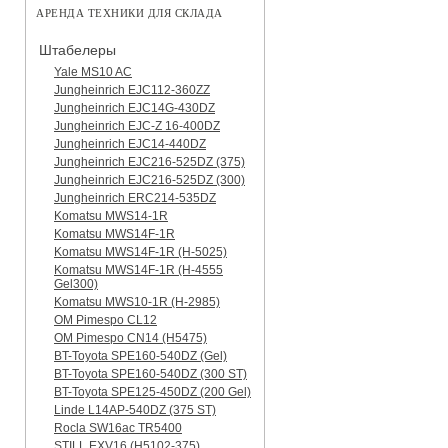
АРЕНДА ТЕХНИКИ ДЛЯ СКЛАДА
Штабелеры
Yale MS10 AC
Jungheinrich EJC112-360ZZ
Jungheinrich EJC14G-430DZ
Jungheinrich EJC-Z 16-400DZ
Jungheinrich EJC14-440DZ
Jungheinrich EJC216-525DZ (375)
Jungheinrich EJC216-525DZ (300)
Jungheinrich ERC214-535DZ
Komatsu MWS14-1R
Komatsu MWS14F-1R
Komatsu MWS14F-1R (H-5025)
Komatsu MWS14F-1R (H-4555
Gel300)
Komatsu MWS10-1R (Н-2985)
OM Pimespo CL12
OM Pimespo CN14 (Н5475)
BT-Toyota SPE160-540DZ (Gel)
BT-Toyota SPE160-540DZ (300 ST)
BT-Toyota SPE125-450DZ (200 Gel)
Linde L14AP-540DZ (375 ST)
Rocla SW16ac TR5400
STILL EXV16 (H5102-375)