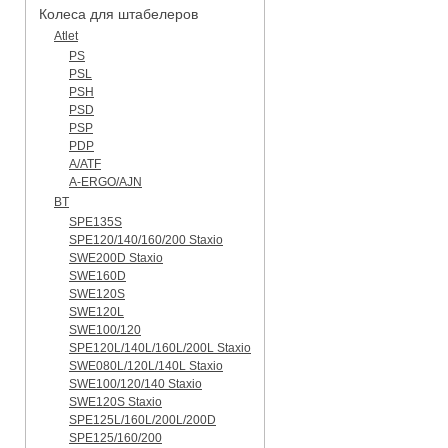
Колеса для штабелеров
Atlet
PS
PSL
PSH
PSD
PSP
PDP
A/ATF
A-ERGO/AJN
BT
SPE135S
SPE120/140/160/200 Staxio
SWE200D Staxio
SWE160D
SWE120S
SWE120L
SWE100/120
SPE120L/140L/160L/200L Staxio
SWE080L/120L/140L Staxio
SWE100/120/140 Staxio
SWE120S Staxio
SPE125L/160L/200L/200D
SPE125/160/200