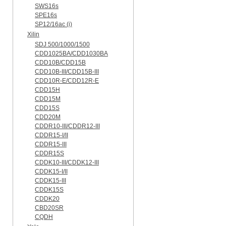
SWS16s
SPE16s
SP12/16ac (i)
Xilin
SDJ 500/1000/1500
CDD1025BA/CDD1030BA
CDD10B/CDD15B
CDD10B-III/CDD15B-III
CDD10R-E/CDD12R-E
CDD15H
CDD15M
CDD15S
CDD20M
CDDR10-III/CDDR12-III
CDDR15-I/II
CDDR15-III
CDDR15S
CDDK10-III/CDDK12-III
CDDK15-I/II
CDDK15-III
CDDK15S
CDDK20
CBD20SR
CQDH