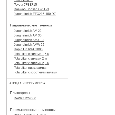
Toyota 7FBEF15
Daewoo Doosan G25E-3
Jungheinrich EFG216-450 DZ
Гидравлические тележки
Jungheinrich AM 22
Jungheinrich AM 30
Jungheinrich AMX 10
Jungheinrich AMW 22
Rapid Lift RWC3000
TotalLifter с вилами 1,5 м
TotalLifter с вилами 2 м
TotalLifter с вилами 2,5 м
TotalLifter низкорамная
TotalLifter с короткими вилами
АРЕНДА ИНСТРУМЕНТА
Плиткорезы
DeWalt D24000
Промышленные пылесосы