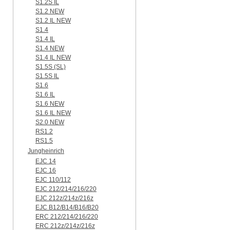
S1.2S IL
S1.2 NEW
S1.2 IL NEW
S1.4
S1.4 IL
S1.4 NEW
S1.4 IL NEW
S1.5S (SL)
S1.5S IL
S1.6
S1.6 IL
S1.6 NEW
S1.6 IL NEW
S2.0 NEW
RS1.2
RS1.5
Jungheinrich
EJC 14
EJC 16
EJC 110/112
EJC 212/214/216/220
EJC 212z/214z/216z
EJC B12/B14/B16/B20
ERC 212/214/216/220
ERC 212z/214z/216z