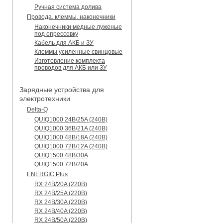
Ручная система долива
Провода, клеммы, наконечники
Наконечники медные луженые
под опрессовку
Кабель для АКБ и ЗУ
Клеммы усиленные свинцовые
Изготовление комплекта
проводов для АКБ или ЗУ
Зарядные устройства для
электротехники
Delta-Q
QUIQ1000 24B/25A (240B)
QUIQ1000 36B/21A (240B)
QUIQ1000 48B/18A (240B)
QUIQ1000 72B/12A (240B)
QUIQ1500 48B/30A
QUIQ1500 72B/20A
ENERGIC Plus
RX 24B/20A (220B)
RX 24B/25A (220B)
RX 24B/30A (220B)
RX 24B/40A (220B)
RX 24B/50A (220B)