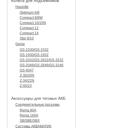
Колеса для подъемников
Haulotte
Optimum 6/8
Compact 8/8W
Compact 10/10N
Compact 12
Compact 14
Star 8/10
Genie
GS-1530/GS-1532
GS-1930/GS-1932
GS-2032/GS-2632/GS-3232
GS-2046/GS-2646/GS-3246
GS-4047
Z-30/20N
Z-34/22N
Z-40/23
Аксессуары для тяговых АКБ
Соединительные разъемы
Rema 80A
Rema 160A
SB/SBE/SBX
Системы АКВАМАТИК