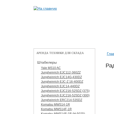
АРЕНДА ТЕХНИКИ ДЛЯ СКЛАДА
Гла
Штабелеры
Ра
Yale MS10 AC
Jungheinrich EJC112-360ZZ
Jungheinrich EJC14G-430DZ
Jungheinrich EJC-Z 16-400DZ
Jungheinrich EJC14-440DZ
Jungheinrich EJC216-525DZ (375)
Jungheinrich EJC216-525DZ (300)
Jungheinrich ERC214-535DZ
Komatsu MWS14-1R
Komatsu MWS14F-1R
Komatsu MWS14F-1R (H-5025)