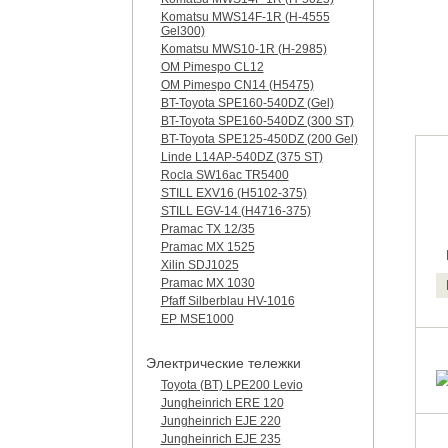
Komatsu MWS14F-1R (H-4555
Gel300)
Komatsu MWS10-1R (Н-2985)
OM Pimespo CL12
OM Pimespo CN14 (Н5475)
BT-Toyota SPE160-540DZ (Gel)
BT-Toyota SPE160-540DZ (300 ST)
BT-Toyota SPE125-450DZ (200 Gel)
Linde L14AP-540DZ (375 ST)
Rocla SW16ac TR5400
STILL EXV16 (H5102-375)
STILL EGV-14 (H4716-375)
Pramac TX 12/35
Pramac MX 1525
Xilin SDJ1025
Pramac MX 1030
Pfaff Silberblau HV-1016
EP MSE1000
Электрические тележки
Toyota (BT) LPE200 Levio
Jungheinrich ERE 120
Jungheinrich EJE 220
Jungheinrich EJE 235