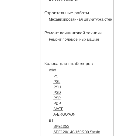
Строительные работы
Механизированная штукатурка стен
Ремонт клининговой техники
Ремонт поломоечных машин
КАТАЛОГ ЗАПЧАСТЕЙ
Колеса для штабелеров
Atlet
PS
PSL
PSH
PSD
PSP
PDP
A/ATF
A-ERGO/AJN
BT
SPE135S
SPE120/140/160/200 Staxio