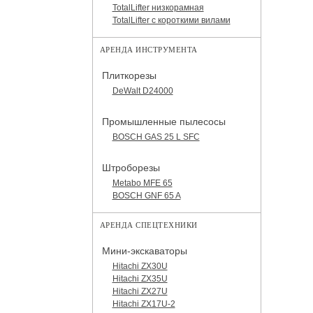
TotalLifter низкорамная
TotalLifter с короткими вилами
АРЕНДА ИНСТРУМЕНТА
Плиткорезы
DeWalt D24000
Промышленные пылесосы
BOSCH GAS 25 L SFC
Штроборезы
Metabo MFE 65
BOSCH GNF 65 A
АРЕНДА СПЕЦТЕХНИКИ
Мини-экскаваторы
Hitachi ZX30U
Hitachi ZX35U
Hitachi ZX27U
Hitachi ZX17U-2