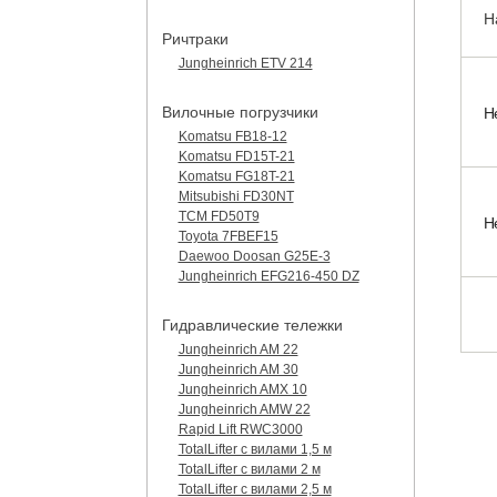
Н
Ричтраки
Jungheinrich ETV 214
Вилочные погрузчики
Н
Komatsu FB18-12
Komatsu FD15T-21
Komatsu FG18T-21
Mitsubishi FD30NT
TCM FD50T9
Н
Toyota 7FBEF15
Daewoo Doosan G25E-3
Jungheinrich EFG216-450 DZ
Гидравлические тележки
Jungheinrich AM 22
Jungheinrich AM 30
Jungheinrich AMX 10
Jungheinrich AMW 22
Rapid Lift RWC3000
TotalLifter с вилами 1,5 м
TotalLifter с вилами 2 м
TotalLifter с вилами 2,5 м