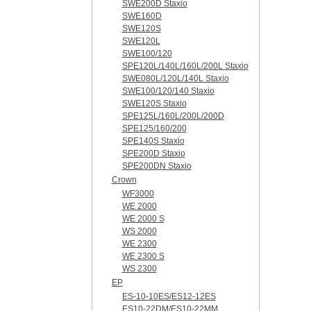
SWE200D Staxio
SWE160D
SWE120S
SWE120L
SWE100/120
SPE120L/140L/160L/200L Staxio
SWE080L/120L/140L Staxio
SWE100/120/140 Staxio
SWE120S Staxio
SPE125L/160L/200L/200D
SPE125/160/200
SPE140S Staxio
SPE200D Staxio
SPE200DN Staxio
Crown
WF3000
WE 2000
WE 2000 S
WS 2000
WE 2300
WE 2300 S
WS 2300
EP
ES-10-10ES/ES12-12ES
ES10-22DM/ES10-22MM