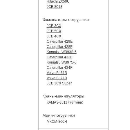
Hitachi ZX50U
JCB 8018
Экскаваторы-погрузчики
JCB 3CX
JCB 5CX
JCB 4CX
Caterpillar 428E
Caterpillar 428F
Komatsu WB93S-5
Caterpillar 432F
Komatsu WB97S-5
Caterpillar 434F
Volvo BL61B
Volvo BL71B
JCB 3CX Super
Краны-манипуляторы
КАМАЗ-65117 (8 тонн)
Мини-погрузчики
МКСМ-800H