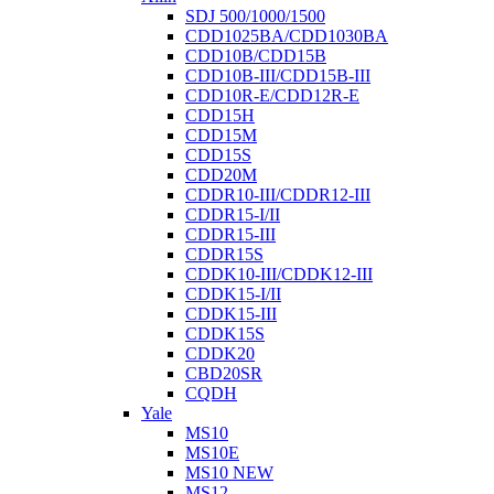
SDJ 500/1000/1500
CDD1025BA/CDD1030BA
CDD10B/CDD15B
CDD10B-III/CDD15B-III
CDD10R-E/CDD12R-E
CDD15H
CDD15M
CDD15S
CDD20M
CDDR10-III/CDDR12-III
CDDR15-I/II
CDDR15-III
CDDR15S
CDDK10-III/CDDK12-III
CDDK15-I/II
CDDK15-III
CDDK15S
CDDK20
CBD20SR
CQDH
Yale
MS10
MS10E
MS10 NEW
MS12