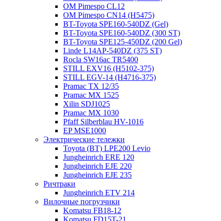
OM Pimespo CL12
OM Pimespo CN14 (Н5475)
BT-Toyota SPE160-540DZ (Gel)
BT-Toyota SPE160-540DZ (300 ST)
BT-Toyota SPE125-450DZ (200 Gel)
Linde L14AP-540DZ (375 ST)
Rocla SW16ac TR5400
STILL EXV16 (H5102-375)
STILL EGV-14 (H4716-375)
Pramac TX 12/35
Pramac MX 1525
Xilin SDJ1025
Pramac MX 1030
Pfaff Silberblau HV-1016
EP MSE1000
Электрические тележки
Toyota (BT) LPE200 Levio
Jungheinrich ERE 120
Jungheinrich EJE 220
Jungheinrich EJE 235
Ричтраки
Jungheinrich ETV 214
Вилочные погрузчики
Komatsu FB18-12
Komatsu FD15T-21