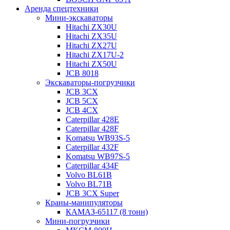
Аренда спецтехники
Мини-экскаваторы
Hitachi ZX30U
Hitachi ZX35U
Hitachi ZX27U
Hitachi ZX17U-2
Hitachi ZX50U
JCB 8018
Экскаваторы-погрузчики
JCB 3CX
JCB 5CX
JCB 4CX
Caterpillar 428E
Caterpillar 428F
Komatsu WB93S-5
Caterpillar 432F
Komatsu WB97S-5
Caterpillar 434F
Volvo BL61B
Volvo BL71B
JCB 3CX Super
Краны-манипуляторы
КАМАЗ-65117 (8 тонн)
Мини-погрузчики