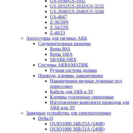
GS-1930/GS-1932
GS-2032/GS-2632/GS-3232
GS-2046/GS-2646/GS-3246
GS-4047
Z-30/20N
Z-34/22N
Z-40/23
Аксессуары для тяговых АКБ
Соединительные разъемы
Rema 80A
Rema 160A
SB/SBE/SBX
Системы АКВАМАТИК
Ручная система долива
Провода, клеммы, наконечники
Наконечники медные луженые под
опрессовку
Кабель для АКБ и ЗУ
Клеммы усиленные свинцовые
Изготовление комплекта проводов для
АКБ или ЗУ
Зарядные устройства для электротехники
Delta-Q
QUIQ1000 24B/25A (240B)
QUIQ1000 36B/21A (240B)