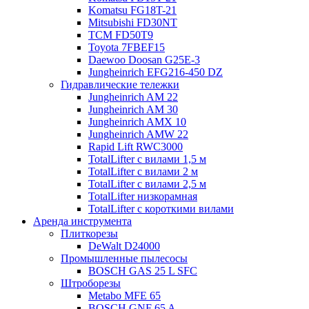
Komatsu FG18T-21
Mitsubishi FD30NT
TCM FD50T9
Toyota 7FBEF15
Daewoo Doosan G25E-3
Jungheinrich EFG216-450 DZ
Гидравлические тележки
Jungheinrich AM 22
Jungheinrich AM 30
Jungheinrich AMX 10
Jungheinrich AMW 22
Rapid Lift RWC3000
TotalLifter с вилами 1,5 м
TotalLifter с вилами 2 м
TotalLifter с вилами 2,5 м
TotalLifter низкорамная
TotalLifter с короткими вилами
Аренда инструмента
Плиткорезы
DeWalt D24000
Промышленные пылесосы
BOSCH GAS 25 L SFC
Штроборезы
Metabo MFE 65
BOSCH GNF 65 A