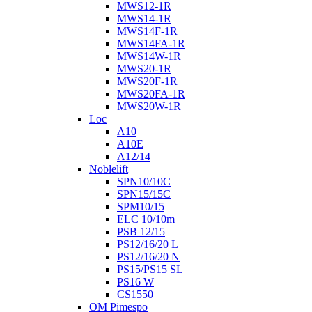
MWS12-1R
MWS14-1R
MWS14F-1R
MWS14FA-1R
MWS14W-1R
MWS20-1R
MWS20F-1R
MWS20FA-1R
MWS20W-1R
Loc
A10
A10E
A12/14
Noblelift
SPN10/10C
SPN15/15C
SPM10/15
ELC 10/10m
PSB 12/15
PS12/16/20 L
PS12/16/20 N
PS15/PS15 SL
PS16 W
CS1550
OM Pimespo