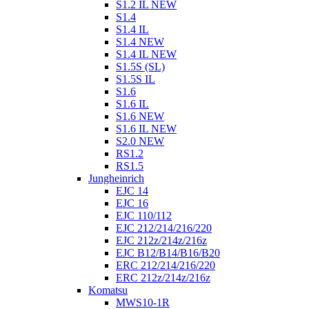
S1.2 IL NEW
S1.4
S1.4 IL
S1.4 NEW
S1.4 IL NEW
S1.5S (SL)
S1.5S IL
S1.6
S1.6 IL
S1.6 NEW
S1.6 IL NEW
S2.0 NEW
RS1.2
RS1.5
Jungheinrich
EJC 14
EJC 16
EJC 110/112
EJC 212/214/216/220
EJC 212z/214z/216z
EJC B12/B14/B16/B20
ERC 212/214/216/220
ERC 212z/214z/216z
Komatsu
MWS10-1R