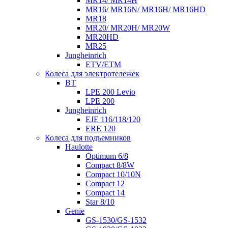
MR14/ MR14H
MR16/ MR16N/ MR16H/ MR16HD
MR18
MR20/ MR20H/ MR20W
MR20HD
MR25
Jungheinrich
ETV/ETM
Колеса для электротележек
BT
LPE 200 Levio
LPE 200
Jungheinrich
EJE 116/118/120
ERE 120
Колеса для подъемников
Haulotte
Optimum 6/8
Compact 8/8W
Compact 10/10N
Compact 12
Compact 14
Star 8/10
Genie
GS-1530/GS-1532