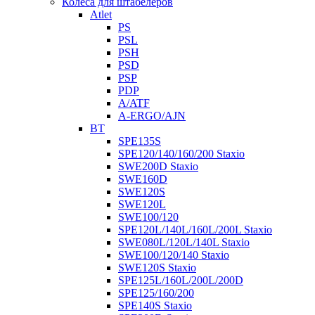
Колеса для штабелеров
Atlet
PS
PSL
PSH
PSD
PSP
PDP
A/ATF
A-ERGO/AJN
BT
SPE135S
SPE120/140/160/200 Staxio
SWE200D Staxio
SWE160D
SWE120S
SWE120L
SWE100/120
SPE120L/140L/160L/200L Staxio
SWE080L/120L/140L Staxio
SWE100/120/140 Staxio
SWE120S Staxio
SPE125L/160L/200L/200D
SPE125/160/200
SPE140S Staxio