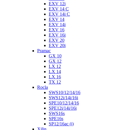
EXV 12i
EXV 14 C
EXV 14i C
EXV 14
EXV 14i
EXV 16
EXV 16i
EXV 20
EXV 20i
Pramac
GX 10
GX 12
LX 12
LX 14
LX 16
TX 12
Rocla
SWS10/12/14/16
SWS12i/14i/16i
SPE10/12/14/16
SPE12i/14i/16i
SWS16s
SPE16s
SP12/16ac (i)
Xilin