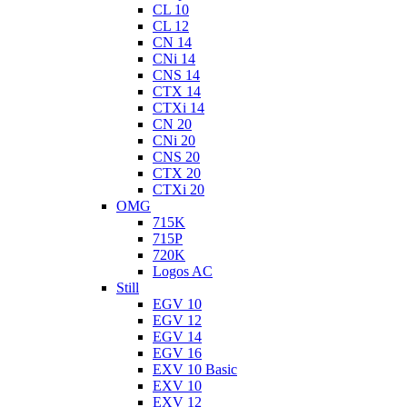
CL 10
CL 12
CN 14
CNi 14
CNS 14
CTX 14
CTXi 14
CN 20
CNi 20
CNS 20
CTX 20
CTXi 20
OMG
715K
715P
720K
Logos AC
Still
EGV 10
EGV 12
EGV 14
EGV 16
EXV 10 Basic
EXV 10
EXV 12