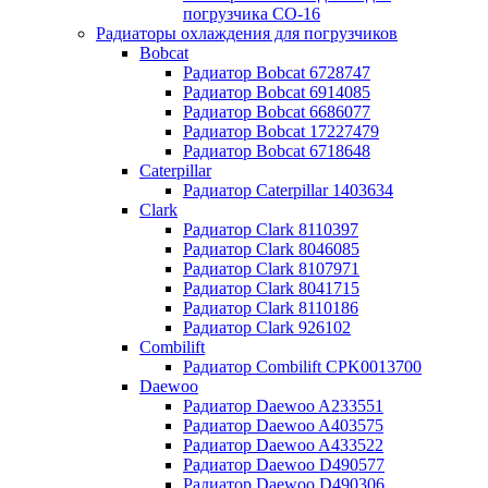
погрузчика CO-16
Радиаторы охлаждения для погрузчиков
Bobcat
Радиатор Bobcat 6728747
Радиатор Bobcat 6914085
Радиатор Bobcat 6686077
Радиатор Bobcat 17227479
Радиатор Bobcat 6718648
Caterpillar
Радиатор Caterpillar 1403634
Clark
Радиатор Clark 8110397
Радиатор Clark 8046085
Радиатор Clark 8107971
Радиатор Clark 8041715
Радиатор Clark 8110186
Радиатор Clark 926102
Combilift
Радиатор Combilift CPK0013700
Daewoo
Радиатор Daewoo A233551
Радиатор Daewoo A403575
Радиатор Daewoo A433522
Радиатор Daewoo D490577
Радиатор Daewoo D490306