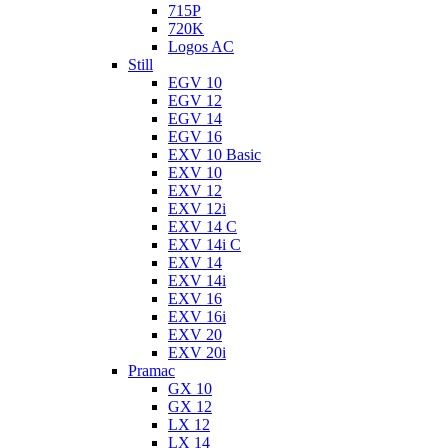
715P
720K
Logos AC
Still
EGV 10
EGV 12
EGV 14
EGV 16
EXV 10 Basic
EXV 10
EXV 12
EXV 12i
EXV 14 C
EXV 14i C
EXV 14
EXV 14i
EXV 16
EXV 16i
EXV 20
EXV 20i
Pramac
GX 10
GX 12
LX 12
LX 14