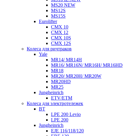
MS20 NEW
MS12S
MS15S
Eurolifter
CMX 10
CMX 12
CMX 10S
CMX 12S
Колеса для ричтраков
Yale
MR14/ MR14H
MR16/ MR16N/ MR16H/ MR16HD
MR18
MR20/ MR20H/ MR20W
MR20HD
MR25
Jungheinrich
ETV/ETM
Колеса для электротележек
BT
LPE 200 Levio
LPE 200
Jungheinrich
EJE 116/118/120