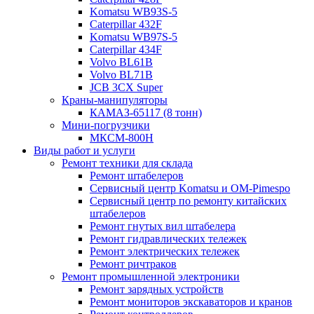
Komatsu WB93S-5
Caterpillar 432F
Komatsu WB97S-5
Caterpillar 434F
Volvo BL61B
Volvo BL71B
JCB 3CX Super
Краны-манипуляторы
КАМАЗ-65117 (8 тонн)
Мини-погрузчики
МКСМ-800H
Виды работ и услуги
Ремонт техники для склада
Ремонт штабелеров
Сервисный центр Komatsu и OM-Pimespo
Сервисный центр по ремонту китайских
штабелеров
Ремонт гнутых вил штабелера
Ремонт гидравлических тележек
Ремонт электрических тележек
Ремонт ричтраков
Ремонт промышленной электроники
Ремонт зарядных устройств
Ремонт мониторов экскаваторов и кранов