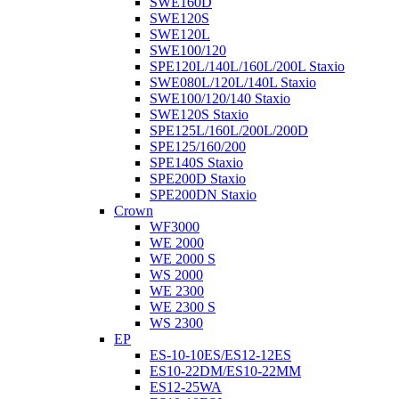
SWE160D
SWE120S
SWE120L
SWE100/120
SPE120L/140L/160L/200L Staxio
SWE080L/120L/140L Staxio
SWE100/120/140 Staxio
SWE120S Staxio
SPE125L/160L/200L/200D
SPE125/160/200
SPE140S Staxio
SPE200D Staxio
SPE200DN Staxio
Crown
WF3000
WE 2000
WE 2000 S
WS 2000
WE 2300
WE 2300 S
WS 2300
EP
ES-10-10ES/ES12-12ES
ES10-22DM/ES10-22MM
ES12-25WA