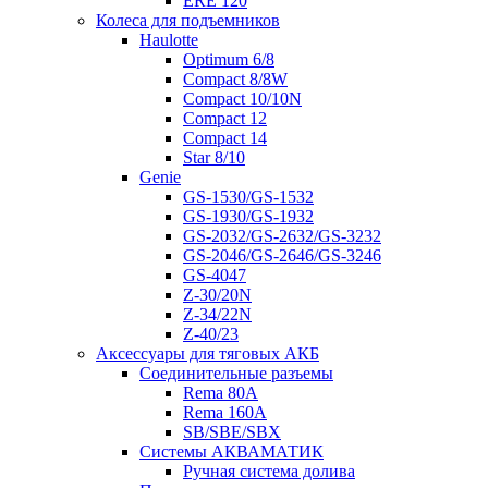
ERE 120
Колеса для подъемников
Haulotte
Optimum 6/8
Compact 8/8W
Compact 10/10N
Compact 12
Compact 14
Star 8/10
Genie
GS-1530/GS-1532
GS-1930/GS-1932
GS-2032/GS-2632/GS-3232
GS-2046/GS-2646/GS-3246
GS-4047
Z-30/20N
Z-34/22N
Z-40/23
Аксессуары для тяговых АКБ
Соединительные разъемы
Rema 80A
Rema 160A
SB/SBE/SBX
Системы АКВАМАТИК
Ручная система долива