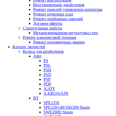
Ремонт контроллеров
Восстановление джойстиков
Ремонт панелей управления оператора
Ремонт печатных плат
Ремонт приборных панелей
Договор оферты
Строительные работы
Механизированная штукатурка стен
Ремонт клининговой техники
Ремонт поломоечных машин
Каталог запчастей
Колеса для штабелеров
Atlet
PS
PSL
PSH
PSD
PSP
PDP
A/ATF
A-ERGO/AJN
BT
SPE135S
SPE120/140/160/200 Staxio
SWE200D Staxio