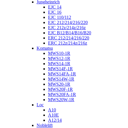
Jungheinrich
EJC 14
EJC 16
EJC 110/112
EJC 212/214/216/220
EJC 212z/214z/216z
EJC B12/B14/B16/B20
ERC 212/214/216/220
ERC 212z/214z/216z
Komatsu
MWS10-1R
MWS12-1R
MWS14-1R
MWS14F-1R
MWS14FA-1R
MWS14W-1R
MWS20-1R
MWS20F-1R
MWS20FA-1R
MWS20W-1R
Loc
A10
A10E
A12/14
Noblelift