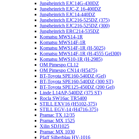
Jungheinrich EJC14G-430DZ
Jungheinrich EJC-Z 16-400DZ
Jungheinrich EJC14-440DZ
Jungheinrich EJC216-525DZ (375)
Jungheinrich EJC216-525DZ (300)
Jungheinrich ERC214-535DZ
Komatsu MWS14-1R
Komatsu MWS14F-1R
Komatsu MWS14F-1R (H-5025)
Komatsu MWS14F-1R (H-4555 Gel300)
Komatsu MWS10-1R (Н-2985)
OM Pimespo CL12
OM Pimespo CN14 (Н5475)
BT-Toyota SPE160-540DZ (Gel)
BT-Toyota SPE160-540DZ (300 ST)
BT-Toyota SPE125-450DZ (200 Gel)
Linde L14AP-540DZ (375 ST)
Rocla SW16ac TR5400
STILL EXV16 (H5102-375)
STILL EGV-14 (H4716-375)
Pramac TX 12/35
Pramac MX 1525
Xilin SDJ1025
Pramac MX 1030
Pfaff Silberblau HV-1016