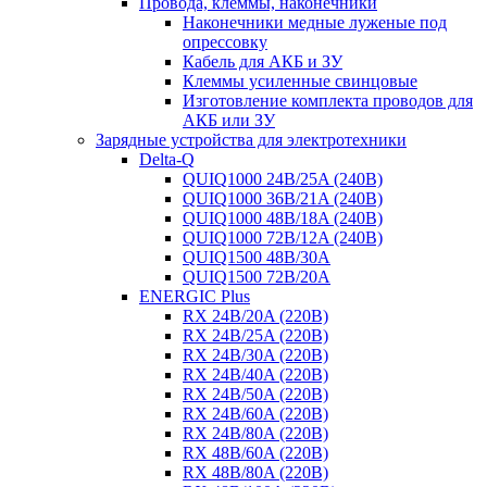
Провода, клеммы, наконечники
Наконечники медные луженые под
опрессовку
Кабель для АКБ и ЗУ
Клеммы усиленные свинцовые
Изготовление комплекта проводов для
АКБ или ЗУ
Зарядные устройства для электротехники
Delta-Q
QUIQ1000 24B/25A (240B)
QUIQ1000 36B/21A (240B)
QUIQ1000 48B/18A (240B)
QUIQ1000 72B/12A (240B)
QUIQ1500 48B/30A
QUIQ1500 72B/20A
ENERGIC Plus
RX 24B/20A (220B)
RX 24B/25A (220B)
RX 24B/30A (220B)
RX 24B/40A (220B)
RX 24B/50A (220B)
RX 24B/60A (220B)
RX 24B/80A (220B)
RX 48B/60A (220B)
RX 48B/80A (220B)