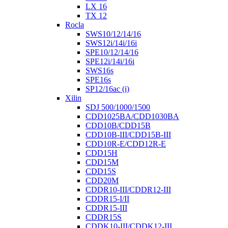
LX 16
TX 12
Rocla
SWS10/12/14/16
SWS12i/14i/16i
SPE10/12/14/16
SPE12i/14i/16i
SWS16s
SPE16s
SP12/16ac (i)
Xilin
SDJ 500/1000/1500
CDD1025BA/CDD1030BA
CDD10B/CDD15B
CDD10B-III/CDD15B-III
CDD10R-E/CDD12R-E
CDD15H
CDD15M
CDD15S
CDD20M
CDDR10-III/CDDR12-III
CDDR15-I/II
CDDR15-III
CDDR15S
CDDK10-III/CDDK12-III