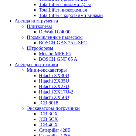
TotalLifter с вилами 2,5 м
TotalLifter низкорамная
TotalLifter с короткими вилами
Аренда инструмента
Плиткорезы
DeWalt D24000
Промышленные пылесосы
BOSCH GAS 25 L SFC
Штроборезы
Metabo MFE 65
BOSCH GNF 65 A
Аренда спецтехники
Мини-экскаваторы
Hitachi ZX30U
Hitachi ZX35U
Hitachi ZX27U
Hitachi ZX17U-2
Hitachi ZX50U
JCB 8018
Экскаваторы-погрузчики
JCB 3CX
JCB 5CX
JCB 4CX
Caterpillar 428E
Caterpillar 428F