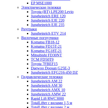
EP MSE1000
Электрические тележки
Toyota (BT) LPE200 Levio
Jungheinrich ERE 120
Jungheinrich EJE 220
Jungheinrich EJE 235
Ричтраки
Jungheinrich ETV 214
Вилочные погрузчики
Komatsu FB18-12
Komatsu FD15T-21
Komatsu FG18T-21
Mitsubishi FD30NT
TCM FD50T9
Toyota 7FBEF15
Daewoo Doosan G25E-3
Jungheinrich EFG216-450 DZ
Гидравлические тележки
Jungheinrich AM 22
Jungheinrich AM 30
Jungheinrich AMX 10
Jungheinrich AMW 22
Rapid Lift RWC3000
TotalLifter с вилами 1,5 м
TotalLifter с вилами 2 м