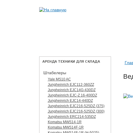
АРЕНДА ТЕХНИКИ ДЛЯ СКЛАДА
Гла
Штабелеры
Вед
Yale MS10 AC
Jungheinrich EJC112-360ZZ
Jungheinrich EJC14G-430DZ
Jungheinrich EJC-Z 16-400DZ
Jungheinrich EJC14-440DZ
Jungheinrich EJC216-525DZ (375)
Jungheinrich EJC216-525DZ (300)
Jungheinrich ERC214-535DZ
Komatsu MWS14-1R
Komatsu MWS14F-1R
Komatsu MWS14F-1R (H-5025)