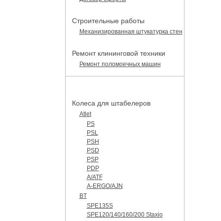
Строительные работы
Механизированная штукатурка стен
Ремонт клининговой техники
Ремонт поломоечных машин
КАТАЛОГ ЗАПЧАСТЕЙ
Колеса для штабелеров
Atlet
PS
PSL
PSH
PSD
PSP
PDP
A/ATF
A-ERGO/AJN
BT
SPE135S
SPE120/140/160/200 Staxio