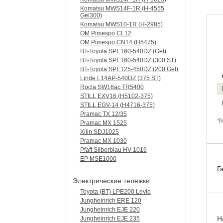
Komatsu MWS14F-1R (H-4555
Gel300)
Komatsu MWS10-1R (Н-2985)
OM Pimespo CL12
OM Pimespo CN14 (Н5475)
BT-Toyota SPE160-540DZ (Gel)
BT-Toyota SPE160-540DZ (300 ST)
BT-Toyota SPE125-450DZ (200 Gel)
Linde L14AP-540DZ (375 ST)
Rocla SW16ac TR5400
STILL EXV16 (H5102-375)
STILL EGV-14 (H4716-375)
Pramac TX 12/35
*В
Pramac MX 1525
Xilin SDJ1025
Pramac MX 1030
Pfaff Silberblau HV-1016
EP MSE1000
Г
Электрические тележки
Toyota (BT) LPE200 Levio
Jungheinrich ERE 120
Jungheinrich EJE 220
Н
Jungheinrich EJE 235