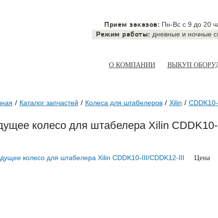
Пн-Вс с 9 до 20 ч
Прием заказов:
дневные и ночные 
Режим работы:
О КОМПАНИИ
ВЫКУП ОБОРУ
вная
Каталог запчастей
Колеса для штабелеров
Xilin
CDDK10-I
ущее колесо для штабелера Xilin CDDK10-I
Цена
по запросу
ЗАКАЗА