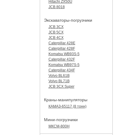
Hitachi ZX50U
JCB 8018
Экскаваторы-погрузчики
JCB 3CX
JCB 5CX
JCB 4CX
Caterpillar 428E
Caterpillar 428F
Komatsu WB93S-5
Caterpillar 432F
Komatsu WB97S-5
Caterpillar 434F
Volvo BL61B
Volvo BL71B
JCB 3CX Super
Краны-манипуляторы
КАМАЗ-65117 (8 тонн)
Мини-погрузчики
МКСМ-800H