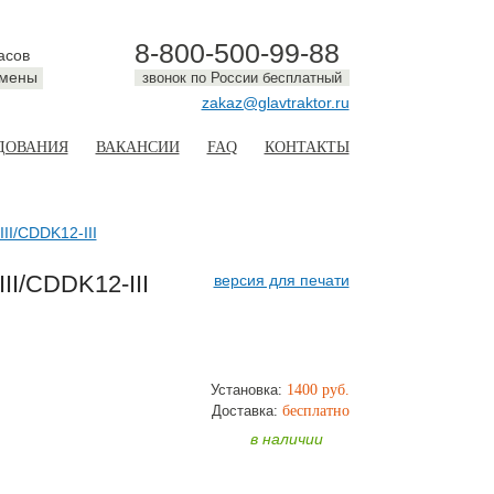
8-800-500-99-88
асов
смены
звонок по России бесплатный
zakaz@glavtraktor.ru
ДОВАНИЯ
ВАКАНСИИ
FAQ
КОНТАКТЫ
II/CDDK12-III
II/CDDK12-III
версия для печати
Установка:
1400 руб.
ТЬ
Доставка:
бесплатно
в наличии