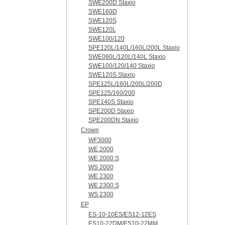
SWE200D Staxio
SWE160D
SWE120S
SWE120L
SWE100/120
SPE120L/140L/160L/200L Staxio
SWE080L/120L/140L Staxio
SWE100/120/140 Staxio
SWE120S Staxio
SPE125L/160L/200L/200D
SPE125/160/200
SPE140S Staxio
SPE200D Staxio
SPE200DN Staxio
Crown
WF3000
WE 2000
WE 2000 S
WS 2000
WE 2300
WE 2300 S
WS 2300
EP
ES-10-10ES/ES12-12ES
ES10-22DM/ES10-22MM