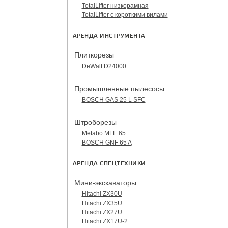
TotalLifter низкорамная
TotalLifter с короткими вилами
АРЕНДА ИНСТРУМЕНТА
Плиткорезы
DeWalt D24000
Промышленные пылесосы
BOSCH GAS 25 L SFC
Штроборезы
Metabo MFE 65
BOSCH GNF 65 A
АРЕНДА СПЕЦТЕХНИКИ
Мини-экскаваторы
Hitachi ZX30U
Hitachi ZX35U
Hitachi ZX27U
Hitachi ZX17U-2