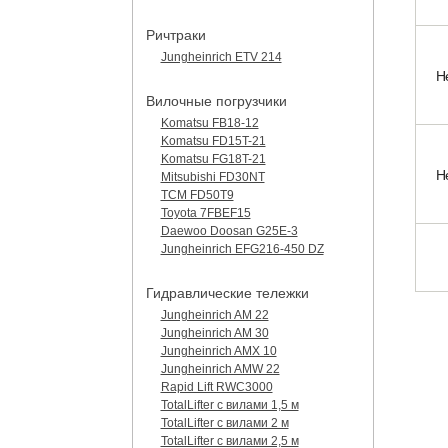
Ричтраки
Jungheinrich ETV 214
Н
Вилочные погрузчики
Komatsu FB18-12
Komatsu FD15T-21
Komatsu FG18T-21
Н
Mitsubishi FD30NT
TCM FD50T9
Toyota 7FBEF15
Daewoo Doosan G25E-3
Jungheinrich EFG216-450 DZ
Гидравлические тележки
Jungheinrich AM 22
Jungheinrich AM 30
Jungheinrich AMX 10
Jungheinrich AMW 22
Rapid Lift RWC3000
TotalLifter с вилами 1,5 м
TotalLifter с вилами 2 м
TotalLifter с вилами 2,5 м