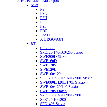
Колеса для штабелеров
Atlet
PS
PSL
PSH
PSD
PSP
PDP
A/ATF
A-ERGO/AJN
BT
SPE135S
SPE120/140/160/200 Staxio
SWE200D Staxio
SWE160D
SWE120S
SWE120L
SWE100/120
SPE120L/140L/160L/200L Staxio
SWE080L/120L/140L Staxio
SWE100/120/140 Staxio
SWE120S Staxio
SPE125L/160L/200L/200D
SPE125/160/200
SPE140S Staxio