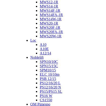
MWS12-1R
MWS14-1R
MWS14F-1R
MWS14FA-1R
MWS14W-1R
MWS20-1R
MWS20F-1R
MWS20FA-1R
MWS20W-1R
Loc
A10
A10E
A12/14
Noblelift
SPN10/10C
SPN15/15C
SPM10/15
ELC 10/10m
PSB 12/15
PS12/16/20 L
PS12/16/20 N
PS15/PS15 SL
PS16 W
CS1550
OM Pimespo