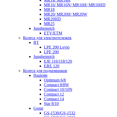
MR14/ MR14H
MR16/ MR16N/ MR16H/ MR16HD
MR18
MR20/ MR20H/ MR20W
MR20HD
MR25
Jungheinrich
ETV/ETM
Колеса для электротележек
BT
LPE 200 Levio
LPE 200
Jungheinrich
EJE 116/118/120
ERE 120
Колеса для подъемников
Haulotte
Optimum 6/8
Compact 8/8W
Compact 10/10N
Compact 12
Compact 14
Star 8/10
Genie
GS-1530/GS-1532