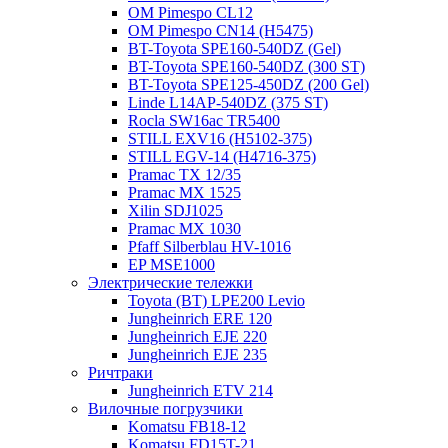
OM Pimespo CL12
OM Pimespo CN14 (Н5475)
BT-Toyota SPE160-540DZ (Gel)
BT-Toyota SPE160-540DZ (300 ST)
BT-Toyota SPE125-450DZ (200 Gel)
Linde L14AP-540DZ (375 ST)
Rocla SW16ac TR5400
STILL EXV16 (H5102-375)
STILL EGV-14 (H4716-375)
Pramac TX 12/35
Pramac MX 1525
Xilin SDJ1025
Pramac MX 1030
Pfaff Silberblau HV-1016
EP MSE1000
Электрические тележки
Toyota (BT) LPE200 Levio
Jungheinrich ERE 120
Jungheinrich EJE 220
Jungheinrich EJE 235
Ричтраки
Jungheinrich ETV 214
Вилочные погрузчики
Komatsu FB18-12
Komatsu FD15T-21