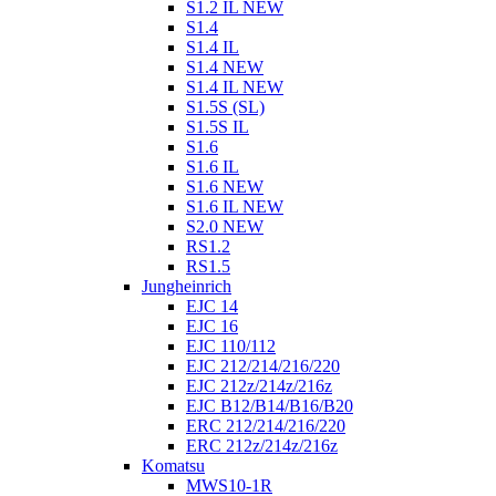
S1.2 IL NEW
S1.4
S1.4 IL
S1.4 NEW
S1.4 IL NEW
S1.5S (SL)
S1.5S IL
S1.6
S1.6 IL
S1.6 NEW
S1.6 IL NEW
S2.0 NEW
RS1.2
RS1.5
Jungheinrich
EJC 14
EJC 16
EJC 110/112
EJC 212/214/216/220
EJC 212z/214z/216z
EJC B12/B14/B16/B20
ERC 212/214/216/220
ERC 212z/214z/216z
Komatsu
MWS10-1R