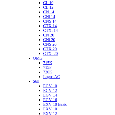
CL 10
CL 12
CN 14
CNi 14
CNS 14
CTX 14
CTXi 14
CN 20
CNi 20
CNS 20
CTX 20
CTXi 20
OMG
715K
715P
720K
Logos AC
Still
EGV 10
EGV 12
EGV 14
EGV 16
EXV 10 Basic
EXV 10
EXV 12