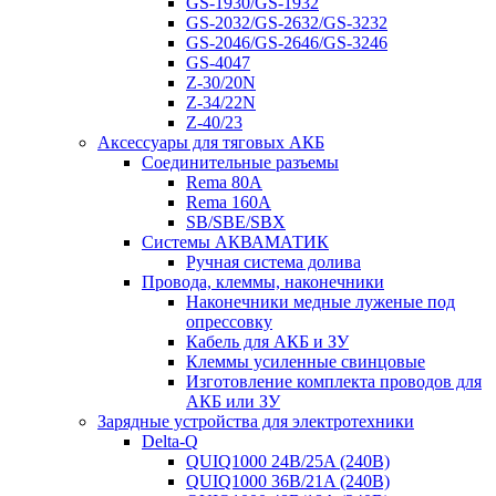
GS-1930/GS-1932
GS-2032/GS-2632/GS-3232
GS-2046/GS-2646/GS-3246
GS-4047
Z-30/20N
Z-34/22N
Z-40/23
Аксессуары для тяговых АКБ
Соединительные разъемы
Rema 80A
Rema 160A
SB/SBE/SBX
Системы АКВАМАТИК
Ручная система долива
Провода, клеммы, наконечники
Наконечники медные луженые под
опрессовку
Кабель для АКБ и ЗУ
Клеммы усиленные свинцовые
Изготовление комплекта проводов для
АКБ или ЗУ
Зарядные устройства для электротехники
Delta-Q
QUIQ1000 24B/25A (240B)
QUIQ1000 36B/21A (240B)