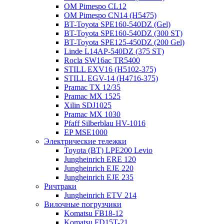
OM Pimespo CL12
OM Pimespo CN14 (Н5475)
BT-Toyota SPE160-540DZ (Gel)
BT-Toyota SPE160-540DZ (300 ST)
BT-Toyota SPE125-450DZ (200 Gel)
Linde L14AP-540DZ (375 ST)
Rocla SW16ac TR5400
STILL EXV16 (H5102-375)
STILL EGV-14 (H4716-375)
Pramac TX 12/35
Pramac MX 1525
Xilin SDJ1025
Pramac MX 1030
Pfaff Silberblau HV-1016
EP MSE1000
Электрические тележки
Toyota (BT) LPE200 Levio
Jungheinrich ERE 120
Jungheinrich EJE 220
Jungheinrich EJE 235
Ричтраки
Jungheinrich ETV 214
Вилочные погрузчики
Komatsu FB18-12
Komatsu FD15T-21