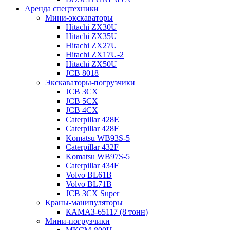
Аренда спецтехники
Мини-экскаваторы
Hitachi ZX30U
Hitachi ZX35U
Hitachi ZX27U
Hitachi ZX17U-2
Hitachi ZX50U
JCB 8018
Экскаваторы-погрузчики
JCB 3CX
JCB 5CX
JCB 4CX
Caterpillar 428E
Caterpillar 428F
Komatsu WB93S-5
Caterpillar 432F
Komatsu WB97S-5
Caterpillar 434F
Volvo BL61B
Volvo BL71B
JCB 3CX Super
Краны-манипуляторы
КАМАЗ-65117 (8 тонн)
Мини-погрузчики