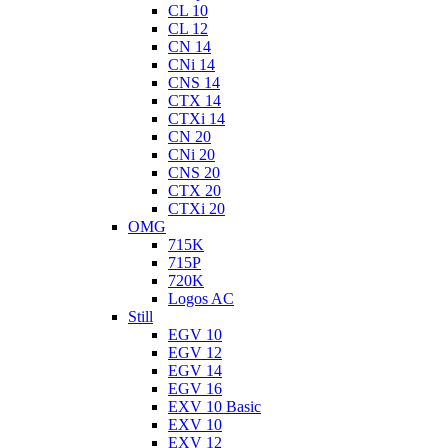
CL 10
CL 12
CN 14
CNi 14
CNS 14
CTX 14
CTXi 14
CN 20
CNi 20
CNS 20
CTX 20
CTXi 20
OMG
715K
715P
720K
Logos AC
Still
EGV 10
EGV 12
EGV 14
EGV 16
EXV 10 Basic
EXV 10
EXV 12