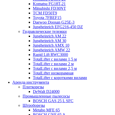
Komatsu FG18T-21
Mitsubishi FD30NT
TCM FD50T9
Toyota 7FBEF15
Daewoo Doosan G25E-3
Jungheinrich EFG216-450 DZ
Гидравлические тележки
Jungheinrich AM 22
Jungheinrich AM 30
Jungheinrich AMX 10
Jungheinrich AMW 22
Rapid Lift RWC3000
TotalLifter с вилами 1,5 м
TotalLifter с вилами 2 м
TotalLifter с вилами 2,5 м
TotalLifter низкорамная
TotalLifter с короткими вилами
Аренда инструмента
Плиткорезы
DeWalt D24000
Промышленные пылесосы
BOSCH GAS 25 L SFC
Штроборезы
Metabo MFE 65
BOSCH GNF 65 A