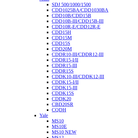
SDJ 500/1000/1500
CDD1025BA/CDD1030BA
CDD10B/CDD15B
CDD10B-III/CDD15B-III
CDD10R-E/CDD12R-E
CDD15H
CDD15M
CDD15S
CDD20M
CDDR10-III/CDDR12-III
CDDR15-I/II
CDDR15-III
CDDR15S
CDDK10-III/CDDK12-III
CDDK15-I/II
CDDK15-III
CDDK15S
CDDK20
CBD20SR
CQDH
Yale
MS10
MS10E
MS10 NEW
MS12