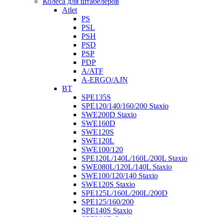
Колеса для штабелеров
Atlet
PS
PSL
PSH
PSD
PSP
PDP
A/ATF
A-ERGO/AJN
BT
SPE135S
SPE120/140/160/200 Staxio
SWE200D Staxio
SWE160D
SWE120S
SWE120L
SWE100/120
SPE120L/140L/160L/200L Staxio
SWE080L/120L/140L Staxio
SWE100/120/140 Staxio
SWE120S Staxio
SPE125L/160L/200L/200D
SPE125/160/200
SPE140S Staxio