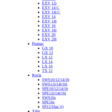
EXV 12i
EXV 14 C
EXV 14i C
EXV 14
EXV 14i
EXV 16
EXV 16i
EXV 20
EXV 20i
Pramac
GX 10
GX 12
LX 12
LX 14
LX 16
TX 12
Rocla
SWS10/12/14/16
SWS12i/14i/16i
SPE10/12/14/16
SPE12i/14i/16i
SWS16s
SPE16s
SP12/16ac (i)
Xilin