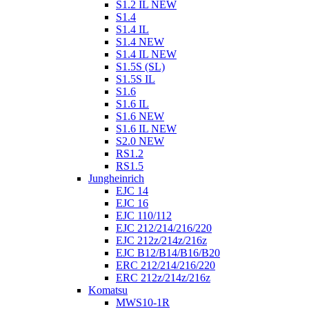
S1.2 IL NEW
S1.4
S1.4 IL
S1.4 NEW
S1.4 IL NEW
S1.5S (SL)
S1.5S IL
S1.6
S1.6 IL
S1.6 NEW
S1.6 IL NEW
S2.0 NEW
RS1.2
RS1.5
Jungheinrich
EJC 14
EJC 16
EJC 110/112
EJC 212/214/216/220
EJC 212z/214z/216z
EJC B12/B14/B16/B20
ERC 212/214/216/220
ERC 212z/214z/216z
Komatsu
MWS10-1R