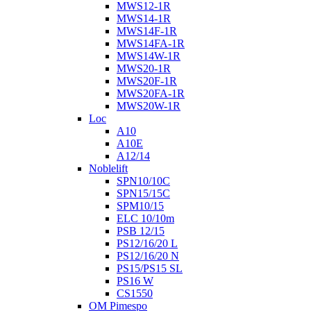
MWS12-1R
MWS14-1R
MWS14F-1R
MWS14FA-1R
MWS14W-1R
MWS20-1R
MWS20F-1R
MWS20FA-1R
MWS20W-1R
Loc
A10
A10E
A12/14
Noblelift
SPN10/10C
SPN15/15C
SPM10/15
ELC 10/10m
PSB 12/15
PS12/16/20 L
PS12/16/20 N
PS15/PS15 SL
PS16 W
CS1550
OM Pimespo