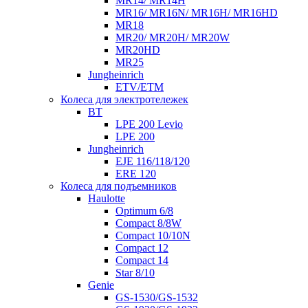
MR14/ MR14H
MR16/ MR16N/ MR16H/ MR16HD
MR18
MR20/ MR20H/ MR20W
MR20HD
MR25
Jungheinrich
ETV/ETM
Колеса для электротележек
BT
LPE 200 Levio
LPE 200
Jungheinrich
EJE 116/118/120
ERE 120
Колеса для подъемников
Haulotte
Optimum 6/8
Compact 8/8W
Compact 10/10N
Compact 12
Compact 14
Star 8/10
Genie
GS-1530/GS-1532