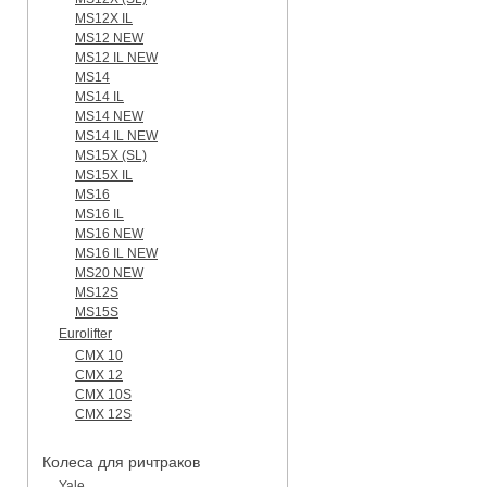
MS12X IL
MS12 NEW
MS12 IL NEW
MS14
MS14 IL
MS14 NEW
MS14 IL NEW
MS15X (SL)
MS15X IL
MS16
MS16 IL
MS16 NEW
MS16 IL NEW
MS20 NEW
MS12S
MS15S
Eurolifter
CMX 10
CMX 12
CMX 10S
CMX 12S
Колеса для ричтраков
Yale