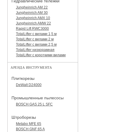
Гидравлические тележки
Jungheinrich AM 22
Jungheinrich AM 30
Jungheinrich AMX 10
Jungheinrich AMW 22
Rapid Lift RWC3000
TotalLifter с вилами 1,5 м
TotalLifter с вилами 2 м
TotalLifter с вилами 2,5 м
TotalLifter низкорамная
TotalLifter с короткими вилами
АРЕНДА ИНСТРУМЕНТА
Плиткорезы
DeWalt D24000
Промышленные пылесосы
BOSCH GAS 25 L SFC
Штроборезы
Metabo MFE 65
BOSCH GNF 65 A