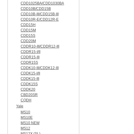
CDD1025BA/CDD1030BA
CDD10B/CDD15B
CDD10B-III/CDD15B-III
CDD10R-E/CDD12R-E
CDD15H
CDD15M
CDD15S
CDD20M
CDDR10-III/CDDR12-III
CDDR15-I/II
CDDR15-III
CDDR15S
CDDK10-III/CDDK12-III
CDDK15-I/II
CDDK15-III
CDDK15S
CDDK20
CBD20SR
CQDH
Yale
MS10
MS10E
MS10 NEW
MS12
MS12X (SL)