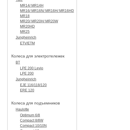
MR14/ MR14H
MR16/ MR16N/ MR16H/ MR16HD
MR18
MR20/ MR20H/ MR20W
MR20HD
MR25
Jungheinrich
ETV/ETM
Колеса для электротележек
BT
LPE 200 Levio
LPE 200
Jungheinrich
EJE 116/118/120
ERE 120
Колеса для подъемников
Haulotte
Optimum 6/8
Compact 8/8W
Compact 10/10N