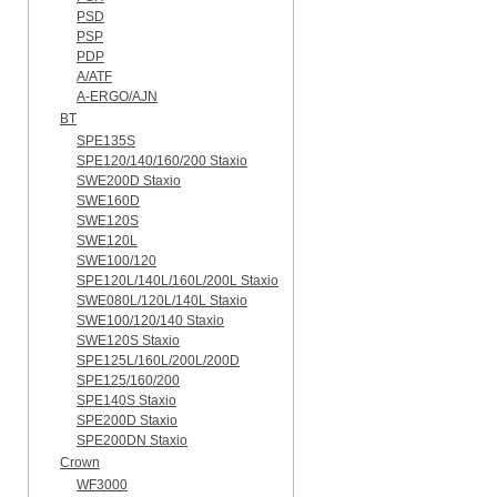
PSD
PSP
PDP
A/ATF
A-ERGO/AJN
BT
SPE135S
SPE120/140/160/200 Staxio
SWE200D Staxio
SWE160D
SWE120S
SWE120L
SWE100/120
SPE120L/140L/160L/200L Staxio
SWE080L/120L/140L Staxio
SWE100/120/140 Staxio
SWE120S Staxio
SPE125L/160L/200L/200D
SPE125/160/200
SPE140S Staxio
SPE200D Staxio
SPE200DN Staxio
Crown
WF3000