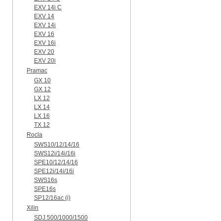
EXV 14i C
EXV 14
EXV 14i
EXV 16
EXV 16i
EXV 20
EXV 20i
Pramac
GX 10
GX 12
LX 12
LX 14
LX 16
TX 12
Rocla
SWS10/12/14/16
SWS12i/14i/16i
SPE10/12/14/16
SPE12i/14i/16i
SWS16s
SPE16s
SP12/16ac (i)
Xilin
SDJ 500/1000/1500