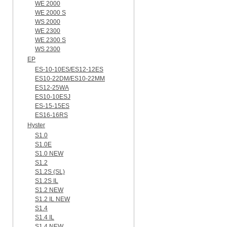
WE 2000
WE 2000 S
WS 2000
WE 2300
WE 2300 S
WS 2300
EP
ES-10-10ES/ES12-12ES
ES10-22DM/ES10-22MM
ES12-25WA
ES10-10ESJ
ES-15-15ES
ES16-16RS
Hyster
S1.0
S1.0E
S1.0 NEW
S1.2
S1.2S (SL)
S1.2S IL
S1.2 NEW
S1.2 IL NEW
S1.4
S1.4 IL
S1.4 NEW