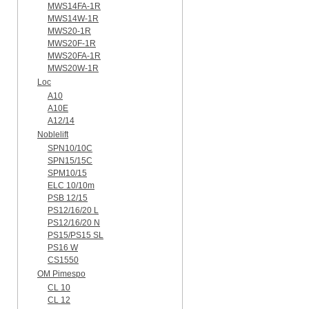
MWS14FA-1R
MWS14W-1R
MWS20-1R
MWS20F-1R
MWS20FA-1R
MWS20W-1R
Loc
A10
A10E
A12/14
Noblelift
SPN10/10C
SPN15/15C
SPM10/15
ELC 10/10m
PSB 12/15
PS12/16/20 L
PS12/16/20 N
PS15/PS15 SL
PS16 W
CS1550
OM Pimespo
CL 10
CL 12