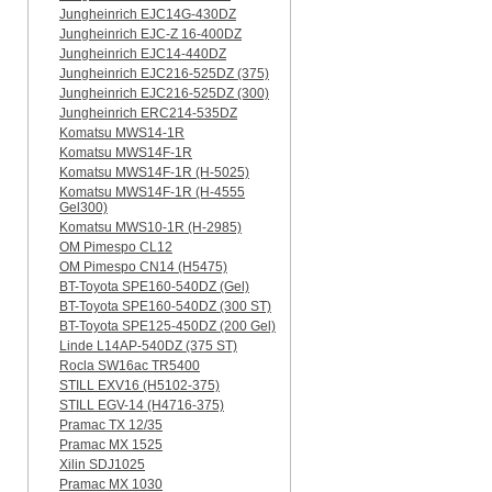
Jungheinrich EJC14G-430DZ
Jungheinrich EJC-Z 16-400DZ
Jungheinrich EJC14-440DZ
Jungheinrich EJC216-525DZ (375)
Jungheinrich EJC216-525DZ (300)
Jungheinrich ERC214-535DZ
Komatsu MWS14-1R
Komatsu MWS14F-1R
Komatsu MWS14F-1R (H-5025)
Komatsu MWS14F-1R (H-4555
Gel300)
Komatsu MWS10-1R (Н-2985)
OM Pimespo CL12
OM Pimespo CN14 (Н5475)
BT-Toyota SPE160-540DZ (Gel)
BT-Toyota SPE160-540DZ (300 ST)
BT-Toyota SPE125-450DZ (200 Gel)
Linde L14AP-540DZ (375 ST)
Rocla SW16ac TR5400
STILL EXV16 (H5102-375)
STILL EGV-14 (H4716-375)
Pramac TX 12/35
Pramac MX 1525
Xilin SDJ1025
Pramac MX 1030