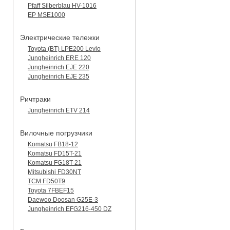
Pfaff Silberblau HV-1016
EP MSE1000
Электрические тележки
Toyota (BT) LPE200 Levio
Jungheinrich ERE 120
Jungheinrich EJE 220
Jungheinrich EJE 235
Ричтраки
Jungheinrich ETV 214
Вилочные погрузчики
Komatsu FB18-12
Komatsu FD15T-21
Komatsu FG18T-21
Mitsubishi FD30NT
TCM FD50T9
Toyota 7FBEF15
Daewoo Doosan G25E-3
Jungheinrich EFG216-450 DZ