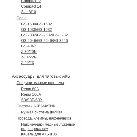
Compact 12
Compact 14
Star 8/10
Genie
GS-1530/GS-1532
GS-1930/GS-1932
GS-2032/GS-2632/GS-3232
GS-2046/GS-2646/GS-3246
GS-4047
Z-30/20N
Z-34/22N
Z-40/23
Аксессуары для тяговых АКБ
Соединительные разъемы
Rema 80A
Rema 160A
SB/SBE/SBX
Системы АКВАМАТИК
Ручная система долива
Провода, клеммы, наконечники
Наконечники медные луженые
под опрессовку
Кабель для АКБ и ЗУ