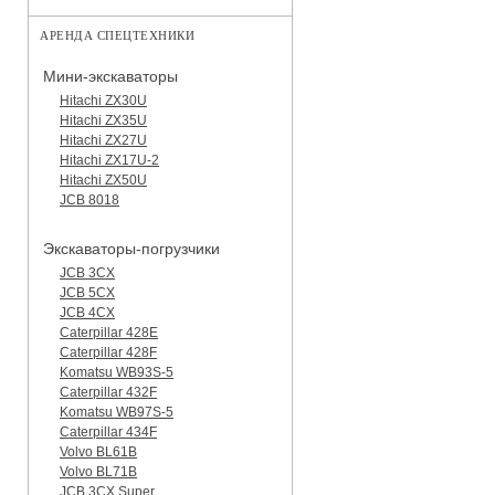
АРЕНДА СПЕЦТЕХНИКИ
Мини-экскаваторы
Hitachi ZX30U
Hitachi ZX35U
Hitachi ZX27U
Hitachi ZX17U-2
Hitachi ZX50U
JCB 8018
Экскаваторы-погрузчики
JCB 3CX
JCB 5CX
JCB 4CX
Caterpillar 428E
Caterpillar 428F
Komatsu WB93S-5
Caterpillar 432F
Komatsu WB97S-5
Caterpillar 434F
Volvo BL61B
Volvo BL71B
JCB 3CX Super