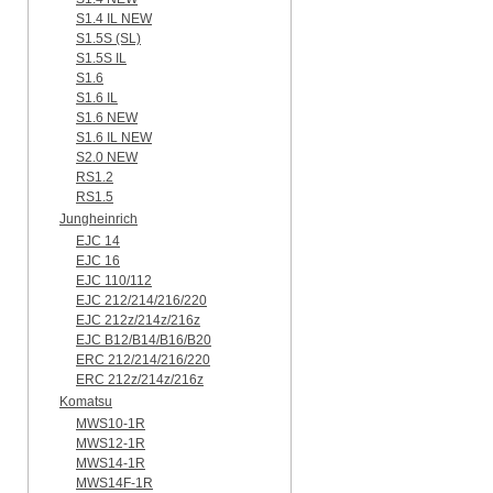
S1.4 IL NEW
S1.5S (SL)
S1.5S IL
S1.6
S1.6 IL
S1.6 NEW
S1.6 IL NEW
S2.0 NEW
RS1.2
RS1.5
Jungheinrich
EJC 14
EJC 16
EJC 110/112
EJC 212/214/216/220
EJC 212z/214z/216z
EJC B12/B14/B16/B20
ERC 212/214/216/220
ERC 212z/214z/216z
Komatsu
MWS10-1R
MWS12-1R
MWS14-1R
MWS14F-1R