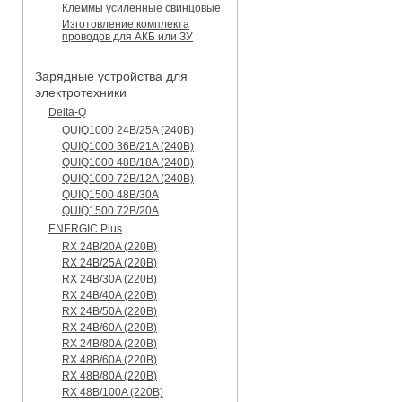
Клеммы усиленные свинцовые
Изготовление комплекта
проводов для АКБ или ЗУ
Зарядные устройства для
электротехники
Delta-Q
QUIQ1000 24B/25A (240B)
QUIQ1000 36B/21A (240B)
QUIQ1000 48B/18A (240B)
QUIQ1000 72B/12A (240B)
QUIQ1500 48B/30A
QUIQ1500 72B/20A
ENERGIC Plus
RX 24B/20A (220B)
RX 24B/25A (220B)
RX 24B/30A (220B)
RX 24B/40A (220B)
RX 24B/50A (220B)
RX 24B/60A (220B)
RX 24B/80A (220B)
RX 48B/60A (220B)
RX 48B/80A (220B)
RX 48B/100A (220B)