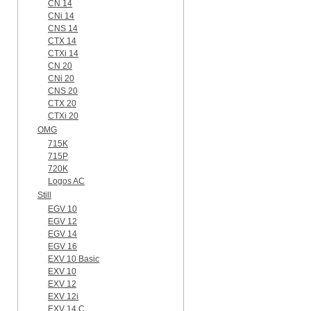
CN 14
CNi 14
CNS 14
CTX 14
CTXi 14
CN 20
CNi 20
CNS 20
CTX 20
CTXi 20
OMG
715K
715P
720K
Logos AC
Still
EGV 10
EGV 12
EGV 14
EGV 16
EXV 10 Basic
EXV 10
EXV 12
EXV 12i
EXV 14 C