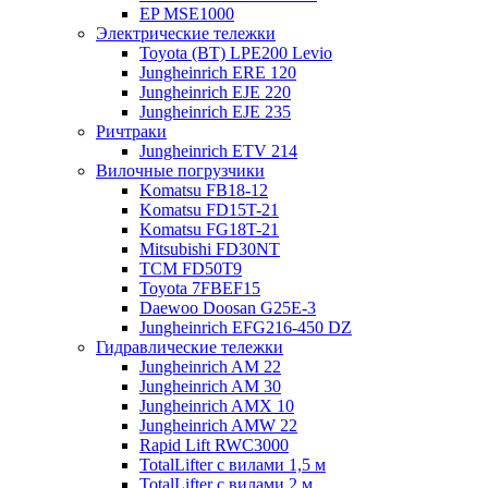
EP MSE1000
Электрические тележки
Toyota (BT) LPE200 Levio
Jungheinrich ERE 120
Jungheinrich EJE 220
Jungheinrich EJE 235
Ричтраки
Jungheinrich ETV 214
Вилочные погрузчики
Komatsu FB18-12
Komatsu FD15T-21
Komatsu FG18T-21
Mitsubishi FD30NT
TCM FD50T9
Toyota 7FBEF15
Daewoo Doosan G25E-3
Jungheinrich EFG216-450 DZ
Гидравлические тележки
Jungheinrich AM 22
Jungheinrich AM 30
Jungheinrich AMX 10
Jungheinrich AMW 22
Rapid Lift RWC3000
TotalLifter с вилами 1,5 м
TotalLifter с вилами 2 м