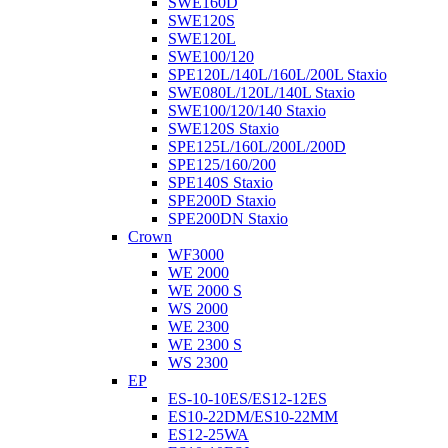
SWE160D
SWE120S
SWE120L
SWE100/120
SPE120L/140L/160L/200L Staxio
SWE080L/120L/140L Staxio
SWE100/120/140 Staxio
SWE120S Staxio
SPE125L/160L/200L/200D
SPE125/160/200
SPE140S Staxio
SPE200D Staxio
SPE200DN Staxio
Crown
WF3000
WE 2000
WE 2000 S
WS 2000
WE 2300
WE 2300 S
WS 2300
EP
ES-10-10ES/ES12-12ES
ES10-22DM/ES10-22MM
ES12-25WA