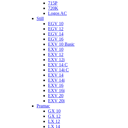
715P
720K
Logos AC
Still
EGV 10
EGV 12
EGV 14
EGV 16
EXV 10 Basic
EXV 10
EXV 12
EXV 12i
EXV 14 C
EXV 14i C
EXV 14
EXV 14i
EXV 16
EXV 16i
EXV 20
EXV 20i
Pramac
GX 10
GX 12
LX 12
LX 14