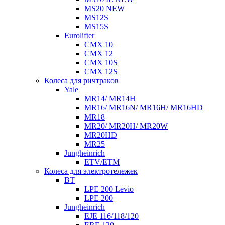
MS20 NEW
MS12S
MS15S
Eurolifter
CMX 10
CMX 12
CMX 10S
CMX 12S
Колеса для ричтраков
Yale
MR14/ MR14H
MR16/ MR16N/ MR16H/ MR16HD
MR18
MR20/ MR20H/ MR20W
MR20HD
MR25
Jungheinrich
ETV/ETM
Колеса для электротележек
BT
LPE 200 Levio
LPE 200
Jungheinrich
EJE 116/118/120