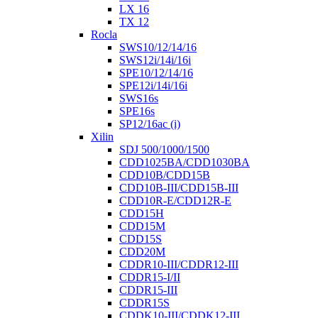
LX 16
TX 12
Rocla
SWS10/12/14/16
SWS12i/14i/16i
SPE10/12/14/16
SPE12i/14i/16i
SWS16s
SPE16s
SP12/16ac (i)
Xilin
SDJ 500/1000/1500
CDD1025BA/CDD1030BA
CDD10B/CDD15B
CDD10B-III/CDD15B-III
CDD10R-E/CDD12R-E
CDD15H
CDD15M
CDD15S
CDD20M
CDDR10-III/CDDR12-III
CDDR15-I/II
CDDR15-III
CDDR15S
CDDK10-III/CDDK12-III