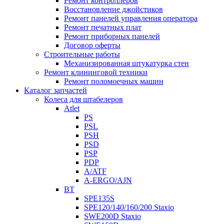
Ремонт контроллеров
Восстановление джойстиков
Ремонт панелей управления оператора
Ремонт печатных плат
Ремонт приборных панелей
Договор оферты
Строительные работы
Механизированная штукатурка стен
Ремонт клининговой техники
Ремонт поломоечных машин
Каталог запчастей
Колеса для штабелеров
Atlet
PS
PSL
PSH
PSD
PSP
PDP
A/ATF
A-ERGO/AJN
BT
SPE135S
SPE120/140/160/200 Staxio
SWE200D Staxio