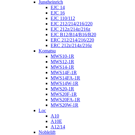
Jungheinrich
EJC 14
EJC 16
EJC 110/112
EJC 212/214/216/220
EJC 212z/214z/216z
EJC B12/B14/B16/B20
ERC 212/214/216/220
ERC 212z/214z/216z
Komatsu
MWS10-1R
MWS12-1R
MWS14-1R
MWS14F-1R
MWS14FA-1R
MWS14W-1R
MWS20-1R
MWS20F-1R
MWS20FA-1R
MWS20W-1R
Loc
A10
A10E
A12/14
Noblelift