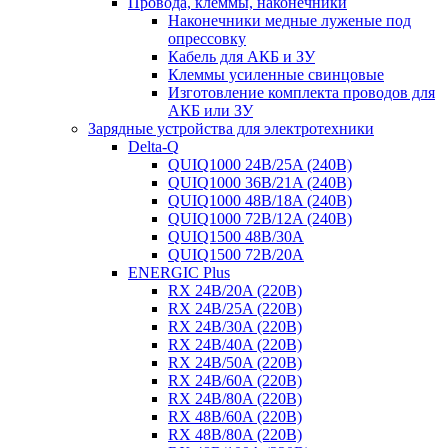
Провода, клеммы, наконечники
Наконечники медные луженые под
опрессовку
Кабель для АКБ и ЗУ
Клеммы усиленные свинцовые
Изготовление комплекта проводов для
АКБ или ЗУ
Зарядные устройства для электротехники
Delta-Q
QUIQ1000 24B/25A (240B)
QUIQ1000 36B/21A (240B)
QUIQ1000 48B/18A (240B)
QUIQ1000 72B/12A (240B)
QUIQ1500 48B/30A
QUIQ1500 72B/20A
ENERGIC Plus
RX 24B/20A (220B)
RX 24B/25A (220B)
RX 24B/30A (220B)
RX 24B/40A (220B)
RX 24B/50A (220B)
RX 24B/60A (220B)
RX 24B/80A (220B)
RX 48B/60A (220B)
RX 48B/80A (220B)