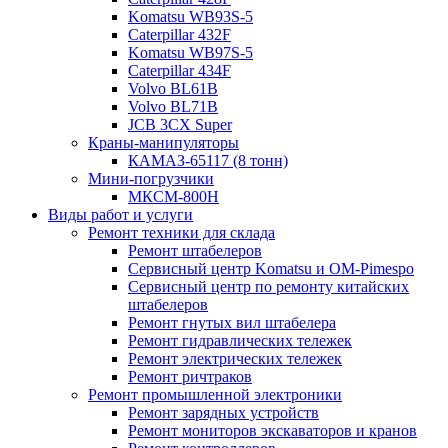
Komatsu WB93S-5
Caterpillar 432F
Komatsu WB97S-5
Caterpillar 434F
Volvo BL61B
Volvo BL71B
JCB 3CX Super
Краны-манипуляторы
КАМАЗ-65117 (8 тонн)
Мини-погрузчики
МКСМ-800H
Виды работ и услуги
Ремонт техники для склада
Ремонт штабелеров
Сервисный центр Komatsu и OM-Pimespo
Сервисный центр по ремонту китайских
штабелеров
Ремонт гнутых вил штабелера
Ремонт гидравлических тележек
Ремонт электрических тележек
Ремонт ричтраков
Ремонт промышленной электроники
Ремонт зарядных устройств
Ремонт мониторов экскаваторов и кранов