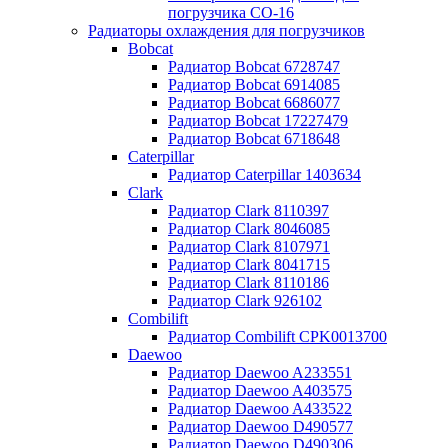
погрузчика CO-16
Радиаторы охлаждения для погрузчиков
Bobcat
Радиатор Bobcat 6728747
Радиатор Bobcat 6914085
Радиатор Bobcat 6686077
Радиатор Bobcat 17227479
Радиатор Bobcat 6718648
Caterpillar
Радиатор Caterpillar 1403634
Clark
Радиатор Clark 8110397
Радиатор Clark 8046085
Радиатор Clark 8107971
Радиатор Clark 8041715
Радиатор Clark 8110186
Радиатор Clark 926102
Combilift
Радиатор Combilift CPK0013700
Daewoo
Радиатор Daewoo A233551
Радиатор Daewoo A403575
Радиатор Daewoo A433522
Радиатор Daewoo D490577
Радиатор Daewoo D490306