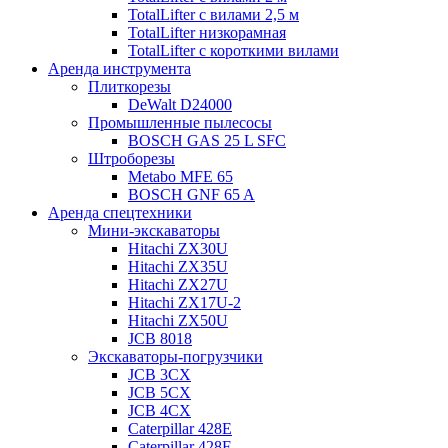
TotalLifter с вилами 2,5 м
TotalLifter низкорамная
TotalLifter с короткими вилами
Аренда инструмента
Плиткорезы
DeWalt D24000
Промышленные пылесосы
BOSCH GAS 25 L SFC
Штроборезы
Metabo MFE 65
BOSCH GNF 65 A
Аренда спецтехники
Мини-экскаваторы
Hitachi ZX30U
Hitachi ZX35U
Hitachi ZX27U
Hitachi ZX17U-2
Hitachi ZX50U
JCB 8018
Экскаваторы-погрузчики
JCB 3CX
JCB 5CX
JCB 4CX
Caterpillar 428E
Caterpillar 428F