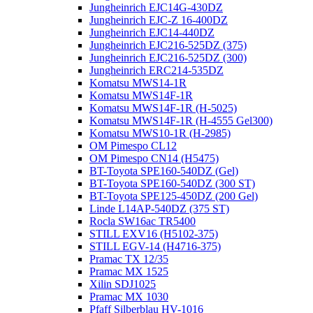
Jungheinrich EJC14G-430DZ
Jungheinrich EJC-Z 16-400DZ
Jungheinrich EJC14-440DZ
Jungheinrich EJC216-525DZ (375)
Jungheinrich EJC216-525DZ (300)
Jungheinrich ERC214-535DZ
Komatsu MWS14-1R
Komatsu MWS14F-1R
Komatsu MWS14F-1R (H-5025)
Komatsu MWS14F-1R (H-4555 Gel300)
Komatsu MWS10-1R (Н-2985)
OM Pimespo CL12
OM Pimespo CN14 (Н5475)
BT-Toyota SPE160-540DZ (Gel)
BT-Toyota SPE160-540DZ (300 ST)
BT-Toyota SPE125-450DZ (200 Gel)
Linde L14AP-540DZ (375 ST)
Rocla SW16ac TR5400
STILL EXV16 (H5102-375)
STILL EGV-14 (H4716-375)
Pramac TX 12/35
Pramac MX 1525
Xilin SDJ1025
Pramac MX 1030
Pfaff Silberblau HV-1016