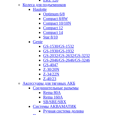
ERE 120
Колеса для подъемников
Haulotte
Optimum 6/8
Compact 8/8W
Compact 10/10N
Compact 12
Compact 14
Star 8/10
Genie
GS-1530/GS-1532
GS-1930/GS-1932
GS-2032/GS-2632/GS-3232
GS-2046/GS-2646/GS-3246
GS-4047
Z-30/20N
Z-34/22N
Z-40/23
Аксессуары для тяговых АКБ
Соединительные разъемы
Rema 80A
Rema 160A
SB/SBE/SBX
Системы АКВАМАТИК
Ручная система долива