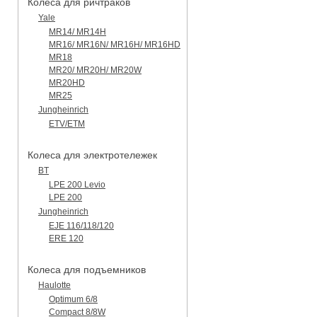
Колеса для ричтраков
Yale
MR14/ MR14H
MR16/ MR16N/ MR16H/ MR16HD
MR18
MR20/ MR20H/ MR20W
MR20HD
MR25
Jungheinrich
ETV/ETM
Колеса для электротележек
BT
LPE 200 Levio
LPE 200
Jungheinrich
EJE 116/118/120
ERE 120
Колеса для подъемников
Haulotte
Optimum 6/8
Compact 8/8W