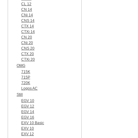
CL 12
CN 14
CNi 14
CNS 14
CTX 14
CTXi 14
CN 20
CNi 20
CNS 20
CTX 20
CTXi 20
OMG
715K
715P
720K
Logos AC
Still
EGV 10
EGV 12
EGV 14
EGV 16
EXV 10 Basic
EXV 10
EXV 12