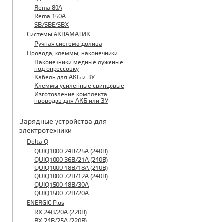
Rema 80A
Rema 160A
SB/SBE/SBX
Системы АКВАМАТИК
Ручная система долива
Провода, клеммы, наконечники
Наконечники медные луженые
под опрессовку
Кабель для АКБ и ЗУ
Клеммы усиленные свинцовые
Изготовление комплекта
проводов для АКБ или ЗУ
Зарядные устройства для
электротехники
Delta-Q
QUIQ1000 24B/25A (240B)
QUIQ1000 36B/21A (240B)
QUIQ1000 48B/18A (240B)
QUIQ1000 72B/12A (240B)
QUIQ1500 48B/30A
QUIQ1500 72B/20A
ENERGIC Plus
RX 24B/20A (220B)
RX 24B/25A (220B)