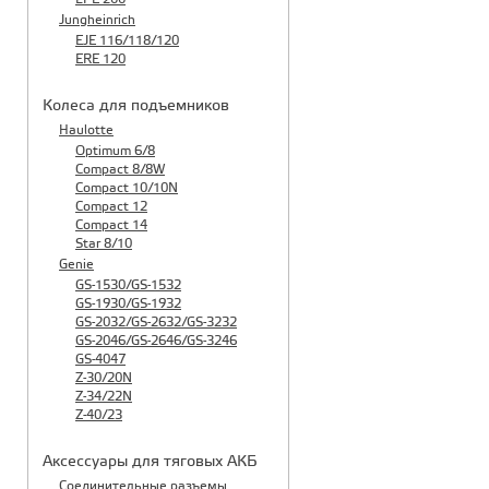
Jungheinrich
EJE 116/118/120
ERE 120
Колеса для подъемников
Haulotte
Optimum 6/8
Compact 8/8W
Compact 10/10N
Compact 12
Compact 14
Star 8/10
Genie
GS-1530/GS-1532
GS-1930/GS-1932
GS-2032/GS-2632/GS-3232
GS-2046/GS-2646/GS-3246
GS-4047
Z-30/20N
Z-34/22N
Z-40/23
Аксессуары для тяговых АКБ
Соединительные разъемы