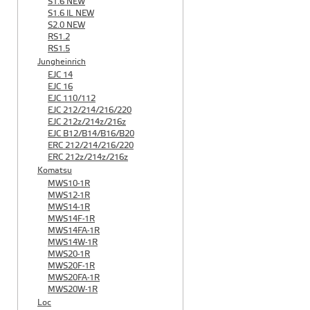
S1.6 NEW
S1.6 IL NEW
S2.0 NEW
RS1.2
RS1.5
Jungheinrich
EJC 14
EJC 16
EJC 110/112
EJC 212/214/216/220
EJC 212z/214z/216z
EJC B12/B14/B16/B20
ERC 212/214/216/220
ERC 212z/214z/216z
Komatsu
MWS10-1R
MWS12-1R
MWS14-1R
MWS14F-1R
MWS14FA-1R
MWS14W-1R
MWS20-1R
MWS20F-1R
MWS20FA-1R
MWS20W-1R
Loc