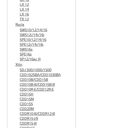
LX 12
LX 14
LX 16
TX 12
Rocla
SWS10/12/14/16
SWS12i/14i/16i
SPE10/12/14/16
SPE12i/14i/16i
SWS16s
SPE16s
SP12/16ac (i)
Xilin
SDJ 500/1000/1500
CDD1025BA/CDD1030BA
CDD10B/CDD15B
CDD10B-III/CDD15B-III
CDD10R-E/CDD12R-E
CDD15H
CDD15M
CDD15S
CDD20M
CDDR10-III/CDDR12-III
CDDR15-I/II
CDDR15-III