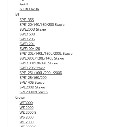
A/ATF
A-ERGO/AJN
BT
SPE135S
SPE120/140/160/200 Staxio
SWE200D Staxio
SWE160D
SWE120S
SWE120L
SWE100/120
SPE120L/140L/160L/200L Staxio
SWE080L/120L/140L Staxio
SWE100/120/140 Staxio
SWE120S Staxio
SPE125L/160L/200L/200D
SPE125/160/200
SPE140S Staxio
SPE200D Staxio
SPE200DN Staxio
Crown
WF3000
WE 2000
WE 2000 S
WS 2000
WE 2300