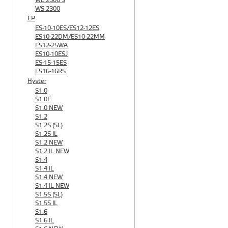
WE 2300 S
WS 2300
EP
ES-10-10ES/ES12-12ES
ES10-22DM/ES10-22MM
ES12-25WA
ES10-10ESJ
ES-15-15ES
ES16-16RS
Hyster
S1.0
S1.0E
S1.0 NEW
S1.2
S1.2S (SL)
S1.2S IL
S1.2 NEW
S1.2 IL NEW
S1.4
S1.4 IL
S1.4 NEW
S1.4 IL NEW
S1.5S (SL)
S1.5S IL
S1.6
S1.6 IL