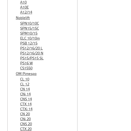
A10
A10E
A12/14
Noblelift
SPN10/10C
SPN15/15C
SPM10/15
ELC 10/10m
PSB 12/15
PS12/16/20 L
PS12/16/20 N
PS15/PS15 SL
PS16 W
CS1550
OM Pimespo
CL 10
CL 12
CN 14
CNi 14
CNS 14
CTX 14
CTXi 14
CN 20
CNi 20
CNS 20
CTX 20