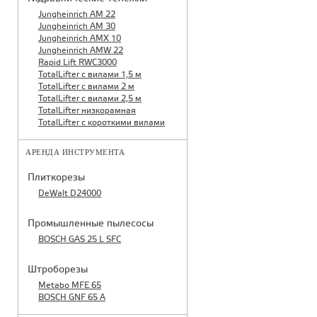
Jungheinrich AM 22
Jungheinrich AM 30
Jungheinrich AMX 10
Jungheinrich AMW 22
Rapid Lift RWC3000
TotalLifter с вилами 1,5 м
TotalLifter с вилами 2 м
TotalLifter с вилами 2,5 м
TotalLifter низкорамная
TotalLifter с короткими вилами
АРЕНДА ИНСТРУМЕНТА
Плиткорезы
DeWalt D24000
Промышленные пылесосы
BOSCH GAS 25 L SFC
Штроборезы
Metabo MFE 65
BOSCH GNF 65 A