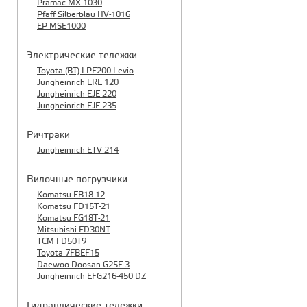
Pramac MX 1030
Pfaff Silberblau HV-1016
EP MSE1000
Электрические тележки
Toyota (BT) LPE200 Levio
Jungheinrich ERE 120
Jungheinrich EJE 220
Jungheinrich EJE 235
Ричтраки
Jungheinrich ETV 214
Вилочные погрузчики
Komatsu FB18-12
Komatsu FD15T-21
Komatsu FG18T-21
Mitsubishi FD30NT
TCM FD50T9
Toyota 7FBEF15
Daewoo Doosan G25E-3
Jungheinrich EFG216-450 DZ
Гидравлические тележки