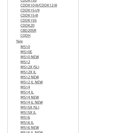
CDDR15S
CDDK10-III/CDDK12-III
CDDK15-I/II
CDDK15-III
CDDK15S
CDDK20
CBD20SR
CQDH
Yale
MS10
MS10E
MS10 NEW
MS12
MS12X (SL)
MS12X IL
MS12 NEW
MS12 IL NEW
MS14
MS14 IL
MS14 NEW
MS14 IL NEW
MS15X (SL)
MS15X IL
MS16
MS16 IL
MS16 NEW
MS16 IL NEW