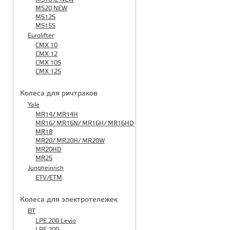
MS20 NEW
MS12S
MS15S
Eurolifter
CMX 10
CMX 12
CMX 10S
CMX 12S
Колеса для ричтраков
Yale
MR14/ MR14H
MR16/ MR16N/ MR16H/ MR16HD
MR18
MR20/ MR20H/ MR20W
MR20HD
MR25
Jungheinrich
ETV/ETM
Колеса для электротележек
BT
LPE 200 Levio
LPE 200