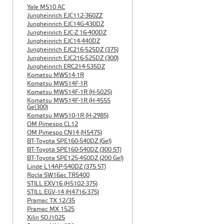
Yale MS10 AC
Jungheinrich EJC112-360ZZ
Jungheinrich EJC14G-430DZ
Jungheinrich EJC-Z 16-400DZ
Jungheinrich EJC14-440DZ
Jungheinrich EJC216-525DZ (375)
Jungheinrich EJC216-525DZ (300)
Jungheinrich ERC214-535DZ
Komatsu MWS14-1R
Komatsu MWS14F-1R
Komatsu MWS14F-1R (H-5025)
Komatsu MWS14F-1R (H-4555
Gel300)
Komatsu MWS10-1R (Н-2985)
OM Pimespo CL12
OM Pimespo CN14 (Н5475)
BT-Toyota SPE160-540DZ (Gel)
BT-Toyota SPE160-540DZ (300 ST)
BT-Toyota SPE125-450DZ (200 Gel)
Linde L14AP-540DZ (375 ST)
Rocla SW16ac TR5400
STILL EXV16 (H5102-375)
STILL EGV-14 (H4716-375)
Pramac TX 12/35
Pramac MX 1525
Xilin SDJ1025