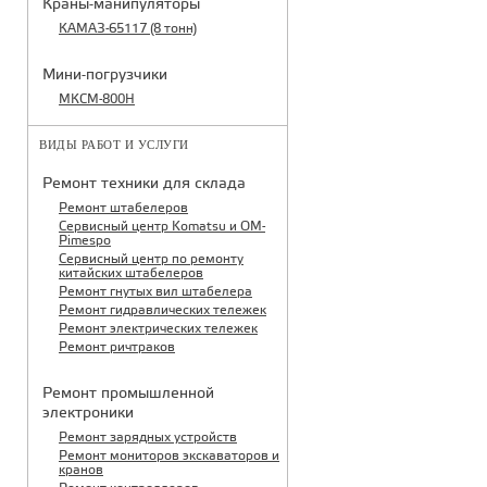
Краны-манипуляторы
КАМАЗ-65117 (8 тонн)
Мини-погрузчики
МКСМ-800H
ВИДЫ РАБОТ И УСЛУГИ
Ремонт техники для склада
Ремонт штабелеров
Сервисный центр Komatsu и OM-
Pimespo
Сервисный центр по ремонту
китайских штабелеров
Ремонт гнутых вил штабелера
Ремонт гидравлических тележек
Ремонт электрических тележек
Ремонт ричтраков
Ремонт промышленной
электроники
Ремонт зарядных устройств
Ремонт мониторов экскаваторов и
кранов