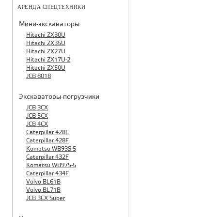
АРЕНДА СПЕЦТЕХНИКИ
Мини-экскаваторы
Hitachi ZX30U
Hitachi ZX35U
Hitachi ZX27U
Hitachi ZX17U-2
Hitachi ZX50U
JCB 8018
Экскаваторы-погрузчики
JCB 3CX
JCB 5CX
JCB 4CX
Caterpillar 428E
Caterpillar 428F
Komatsu WB93S-5
Caterpillar 432F
Komatsu WB97S-5
Caterpillar 434F
Volvo BL61B
Volvo BL71B
JCB 3CX Super