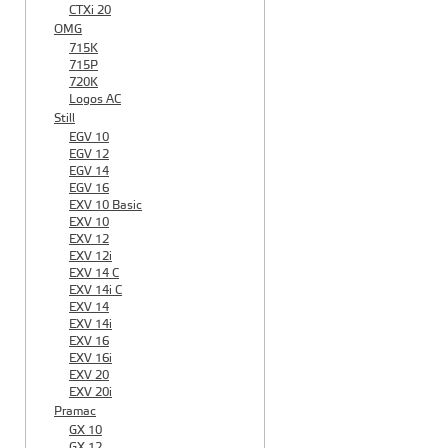
CTXi 20
OMG
715K
715P
720K
Logos AC
Still
EGV 10
EGV 12
EGV 14
EGV 16
EXV 10 Basic
EXV 10
EXV 12
EXV 12i
EXV 14 C
EXV 14i C
EXV 14
EXV 14i
EXV 16
EXV 16i
EXV 20
EXV 20i
Pramac
GX 10
GX 12