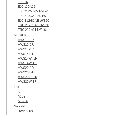
EJC 16
EJC 110/112
EJC 212/214/216/220
EJC 212z/214z/216z
EJC B12/B14/B16/B20
ERC 212/214/216/220
ERC 212z/214z/216z
Komatsu
MWS10-1R
MWS12-1R
MWS14-1R
MWS14F-1R
MWS14FA-1R
MWS14W-1R
MWS20-1R
MWS20F-1R
MWS20FA-1R
MWS20W-1R
Loc
A10
A10E
A12/14
Noblelift
SPN10/10C