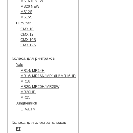
MS16 IL NEW
MS20 NEW
MS12S
MS15S
Eurolifter
CMX 10
CMX 12
CMX 10S
CMX 12S
Колеса для ричтраков
Yale
MR14/ MR14H
MR16/ MR16N/ MR16H/ MR16HD
MR18
MR20/ MR20H/ MR20W
MR20HD
MR25
Jungheinrich
ETV/ETM
Колеса для электротележек
BT