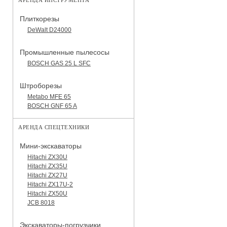
АРЕНДА ИНСТРУМЕНТА
Плиткорезы
DeWalt D24000
Промышленные пылесосы
BOSCH GAS 25 L SFC
Штроборезы
Metabo MFE 65
BOSCH GNF 65 A
АРЕНДА СПЕЦТЕХНИКИ
Мини-экскаваторы
Hitachi ZX30U
Hitachi ZX35U
Hitachi ZX27U
Hitachi ZX17U-2
Hitachi ZX50U
JCB 8018
Экскаваторы-погрузчики