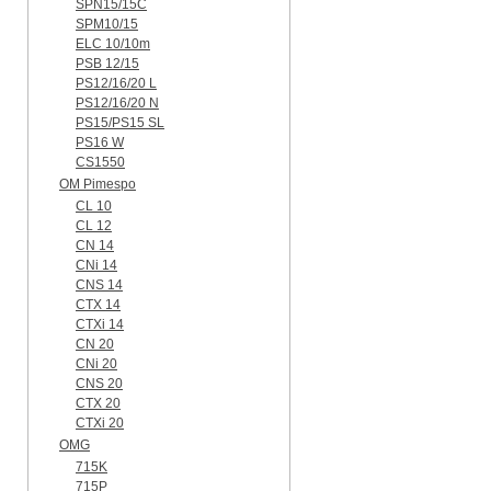
SPN15/15C
SPM10/15
ELC 10/10m
PSB 12/15
PS12/16/20 L
PS12/16/20 N
PS15/PS15 SL
PS16 W
CS1550
OM Pimespo
CL 10
CL 12
CN 14
CNi 14
CNS 14
CTX 14
CTXi 14
CN 20
CNi 20
CNS 20
CTX 20
CTXi 20
OMG
715K
715P