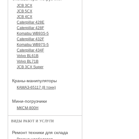
JCB 3CX
JCB 5CX
JCB 4CX
Caterpillar 428E
Caterpillar 428F
Komatsu WB93S-5
Caterpillar 432F
Komatsu WB97S-5
Caterpillar 434F
Volvo BL61B
Volvo BL71B
JCB 3CX Super
Краны-манипуляторы
КАМАЗ-65117 (8 тонн)
Мини-погрузчики
МКСМ-800H
ВИДЫ РАБОТ И УСЛУГИ
Ремонт техники для склада