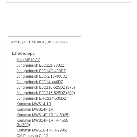
АРЕНДА ТЕХНИКИ ДЛЯ СКЛАДА
Штабелеры
Yale MS10 AC
Jungheinrich EJC112-360ZZ
Jungheinrich EJC14G-430DZ
Jungheinrich EJC-Z 16-400DZ
Jungheinrich EJC14-440DZ
Jungheinrich EJC216-525DZ (375)
Jungheinrich EJC216-525DZ (300)
Jungheinrich ERC214-535DZ
Komatsu MWS14-1R
Komatsu MWS14F-1R
Komatsu MWS14F-1R (H-5025)
Komatsu MWS14F-1R (H-4555
Gel300)
Komatsu MWS10-1R (Н-2985)
OM Pimespo CL12