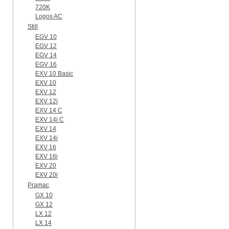
720K
Logos AC
Still
EGV 10
EGV 12
EGV 14
EGV 16
EXV 10 Basic
EXV 10
EXV 12
EXV 12i
EXV 14 C
EXV 14i C
EXV 14
EXV 14i
EXV 16
EXV 16i
EXV 20
EXV 20i
Pramac
GX 10
GX 12
LX 12
LX 14