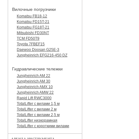
Вилочные погрузчики
Komatsu FB18-12
Komatsu FD15T-21
Komatsu FG18T-21
Mitsubishi FD30NT
TCM FD50T9
Toyota 7FBEF15
Daewoo Doosan G25E-3
Jungheinrich EFG216-450 DZ
Гидравлические тележки
Jungheinrich AM 22
Jungheinrich AM 30
Jungheinrich AMX 10
Jungheinrich AMW 22
Rapid Lift RWC3000
TotalLifter с вилами 1,5 м
TotalLifter с вилами 2 м
TotalLifter с вилами 2,5 м
TotalLifter низкорамная
TotalLifter с короткими вилами