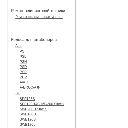
Ремонт клининговой техники
Ремонт поломоечных машин
КАТАЛОГ ЗАПЧАСТЕЙ
Колеса для штабелеров
Atlet
PS
PSL
PSH
PSD
PSP
PDP
A/ATF
A-ERGO/AJN
BT
SPE135S
SPE120/140/160/200 Staxio
SWE200D Staxio
SWE160D
SWE120S
SWE120L