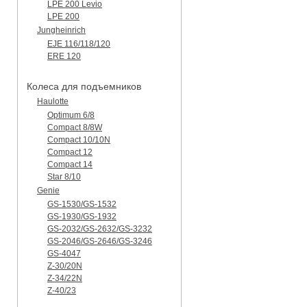
LPE 200 Levio
LPE 200
Jungheinrich
EJE 116/118/120
ERE 120
Колеса для подъемников
Haulotte
Optimum 6/8
Compact 8/8W
Compact 10/10N
Compact 12
Compact 14
Star 8/10
Genie
GS-1530/GS-1532
GS-1930/GS-1932
GS-2032/GS-2632/GS-3232
GS-2046/GS-2646/GS-3246
GS-4047
Z-30/20N
Z-34/22N
Z-40/23