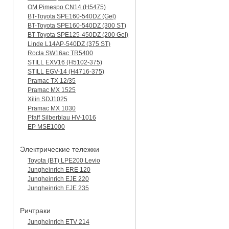
OM Pimespo CN14 (Н5475)
BT-Toyota SPE160-540DZ (Gel)
BT-Toyota SPE160-540DZ (300 ST)
BT-Toyota SPE125-450DZ (200 Gel)
Linde L14AP-540DZ (375 ST)
Rocla SW16ac TR5400
STILL EXV16 (H5102-375)
STILL EGV-14 (H4716-375)
Pramac TX 12/35
Pramac MX 1525
Xilin SDJ1025
Pramac MX 1030
Pfaff Silberblau HV-1016
EP MSE1000
Электрические тележки
Toyota (BT) LPE200 Levio
Jungheinrich ERE 120
Jungheinrich EJE 220
Jungheinrich EJE 235
Ричтраки
Jungheinrich ETV 214