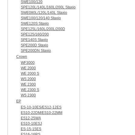
SWE100/120
SPE120L/140L/160L/200L Staxio
SWE080L/120L/140L Staxio
SWE100/120/140 Staxio
SWE120S Staxio
SPE125L/160L/200L/200D
SPE125/160/200
SPE140S Staxio
SPE200D Staxio
SPE200DN Staxio
Crown
WF3000
WE 2000
WE 2000 S
WS 2000
WE 2300
WE 2300 S
WS 2300
EP
ES-10-10ES/ES12-12ES
ES10-22DM/ES10-22MM
ES12-25WA
ES10-10ESJ
ES-15-15ES
ES16-16RS