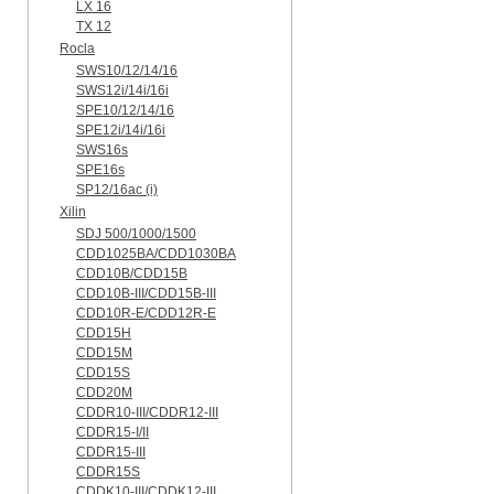
LX 16
TX 12
Rocla
SWS10/12/14/16
SWS12i/14i/16i
SPE10/12/14/16
SPE12i/14i/16i
SWS16s
SPE16s
SP12/16ac (i)
Xilin
SDJ 500/1000/1500
CDD1025BA/CDD1030BA
CDD10B/CDD15B
CDD10B-III/CDD15B-III
CDD10R-E/CDD12R-E
CDD15H
CDD15M
CDD15S
CDD20M
CDDR10-III/CDDR12-III
CDDR15-I/II
CDDR15-III
CDDR15S
CDDK10-III/CDDK12-III