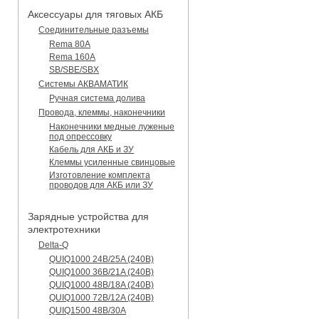
Аксессуары для тяговых АКБ
Соединительные разъемы
Rema 80A
Rema 160A
SB/SBE/SBX
Системы АКВАМАТИК
Ручная система долива
Провода, клеммы, наконечники
Наконечники медные луженые
под опрессовку
Кабель для АКБ и ЗУ
Клеммы усиленные свинцовые
Изготовление комплекта
проводов для АКБ или ЗУ
Зарядные устройства для
электротехники
Delta-Q
QUIQ1000 24B/25A (240B)
QUIQ1000 36B/21A (240B)
QUIQ1000 48B/18A (240B)
QUIQ1000 72B/12A (240B)
QUIQ1500 48B/30A