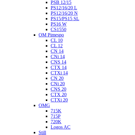
PSB 12/15
PS12/16/20 L
PS12/16/20 N
PS15/PS15 SL
PS16 W
CS1550
OM Pimespo
CL 10
CL 12
CN 14
CNi 14
CNS 14
CTX 14
CTXi 14
CN 20
CNi 20
CNS 20
CTX 20
CTXi 20
OMG
715K
715P
720K
Logos AC
Still