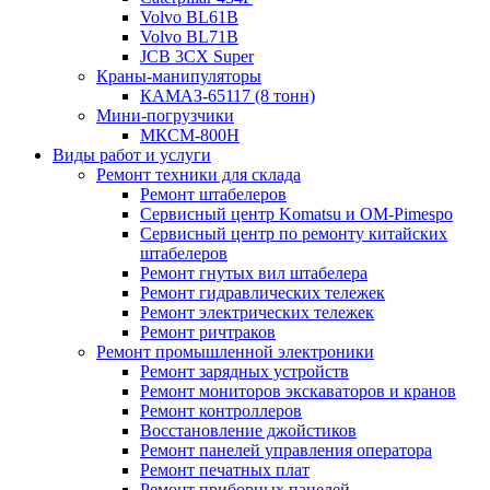
Volvo BL61B
Volvo BL71B
JCB 3CX Super
Краны-манипуляторы
КАМАЗ-65117 (8 тонн)
Мини-погрузчики
МКСМ-800H
Виды работ и услуги
Ремонт техники для склада
Ремонт штабелеров
Сервисный центр Komatsu и OM-Pimespo
Сервисный центр по ремонту китайских
штабелеров
Ремонт гнутых вил штабелера
Ремонт гидравлических тележек
Ремонт электрических тележек
Ремонт ричтраков
Ремонт промышленной электроники
Ремонт зарядных устройств
Ремонт мониторов экскаваторов и кранов
Ремонт контроллеров
Восстановление джойстиков
Ремонт панелей управления оператора
Ремонт печатных плат
Ремонт приборных панелей