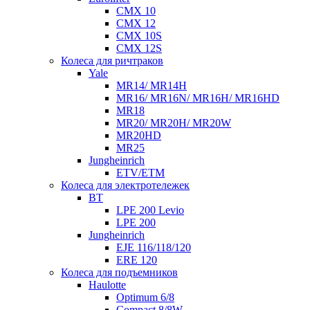
CMX 10
CMX 12
CMX 10S
CMX 12S
Колеса для ричтраков
Yale
MR14/ MR14H
MR16/ MR16N/ MR16H/ MR16HD
MR18
MR20/ MR20H/ MR20W
MR20HD
MR25
Jungheinrich
ETV/ETM
Колеса для электротележек
BT
LPE 200 Levio
LPE 200
Jungheinrich
EJE 116/118/120
ERE 120
Колеса для подъемников
Haulotte
Optimum 6/8
Compact 8/8W