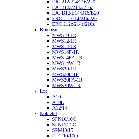
EJC 212/214/216/220
EJC 212z/214z/216z
EJC B12/B14/B16/B20
ERC 212/214/216/220
ERC 212z/214z/216z
Komatsu
MWS10-1R
MWS12-1R
MWS14-1R
MWS14F-1R
MWS14FA-1R
MWS14W-1R
MWS20-1R
MWS20F-1R
MWS20FA-1R
MWS20W-1R
Loc
A10
A10E
A12/14
Noblelift
SPN10/10C
SPN15/15C
SPM10/15
ELC 10/10m