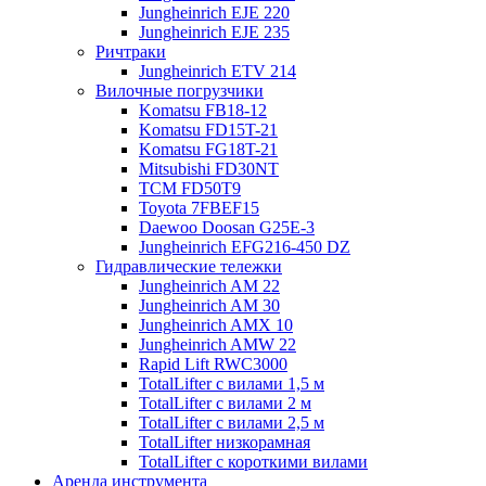
Jungheinrich EJE 220
Jungheinrich EJE 235
Ричтраки
Jungheinrich ETV 214
Вилочные погрузчики
Komatsu FB18-12
Komatsu FD15T-21
Komatsu FG18T-21
Mitsubishi FD30NT
TCM FD50T9
Toyota 7FBEF15
Daewoo Doosan G25E-3
Jungheinrich EFG216-450 DZ
Гидравлические тележки
Jungheinrich AM 22
Jungheinrich AM 30
Jungheinrich AMX 10
Jungheinrich AMW 22
Rapid Lift RWC3000
TotalLifter с вилами 1,5 м
TotalLifter с вилами 2 м
TotalLifter с вилами 2,5 м
TotalLifter низкорамная
TotalLifter с короткими вилами
Аренда инструмента