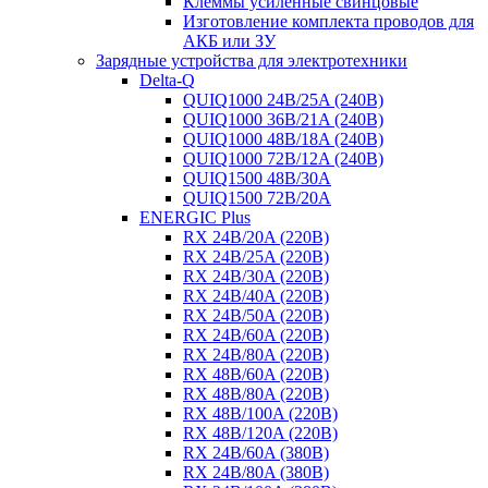
Клеммы усиленные свинцовые
Изготовление комплекта проводов для
АКБ или ЗУ
Зарядные устройства для электротехники
Delta-Q
QUIQ1000 24B/25A (240B)
QUIQ1000 36B/21A (240B)
QUIQ1000 48B/18A (240B)
QUIQ1000 72B/12A (240B)
QUIQ1500 48B/30A
QUIQ1500 72B/20A
ENERGIC Plus
RX 24B/20A (220B)
RX 24B/25A (220B)
RX 24B/30A (220B)
RX 24B/40A (220B)
RX 24B/50A (220B)
RX 24B/60A (220B)
RX 24B/80A (220B)
RX 48B/60A (220B)
RX 48B/80A (220B)
RX 48B/100A (220B)
RX 48B/120A (220B)
RX 24B/60A (380B)
RX 24B/80A (380B)