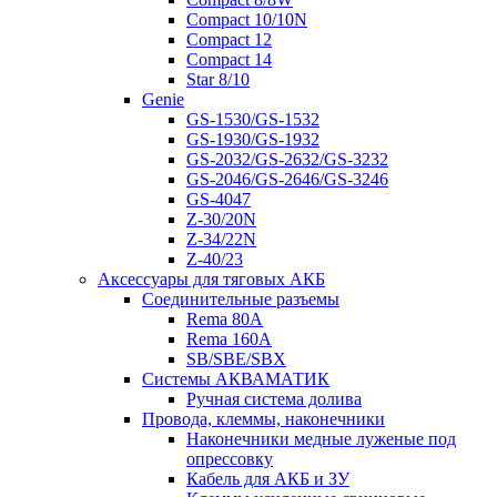
Compact 10/10N
Compact 12
Compact 14
Star 8/10
Genie
GS-1530/GS-1532
GS-1930/GS-1932
GS-2032/GS-2632/GS-3232
GS-2046/GS-2646/GS-3246
GS-4047
Z-30/20N
Z-34/22N
Z-40/23
Аксессуары для тяговых АКБ
Соединительные разъемы
Rema 80A
Rema 160A
SB/SBE/SBX
Системы АКВАМАТИК
Ручная система долива
Провода, клеммы, наконечники
Наконечники медные луженые под
опрессовку
Кабель для АКБ и ЗУ