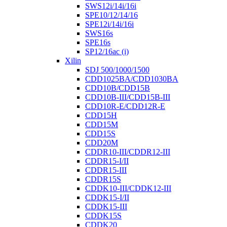
SWS12i/14i/16i
SPE10/12/14/16
SPE12i/14i/16i
SWS16s
SPE16s
SP12/16ac (i)
Xilin
SDJ 500/1000/1500
CDD1025BA/CDD1030BA
CDD10B/CDD15B
CDD10B-III/CDD15B-III
CDD10R-E/CDD12R-E
CDD15H
CDD15M
CDD15S
CDD20M
CDDR10-III/CDDR12-III
CDDR15-I/II
CDDR15-III
CDDR15S
CDDK10-III/CDDK12-III
CDDK15-I/II
CDDK15-III
CDDK15S
CDDK20