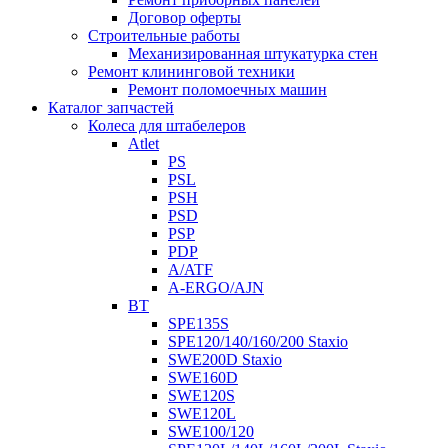
Договор оферты
Строительные работы
Механизированная штукатурка стен
Ремонт клининговой техники
Ремонт поломоечных машин
Каталог запчастей
Колеса для штабелеров
Atlet
PS
PSL
PSH
PSD
PSP
PDP
A/ATF
A-ERGO/AJN
BT
SPE135S
SPE120/140/160/200 Staxio
SWE200D Staxio
SWE160D
SWE120S
SWE120L
SWE100/120