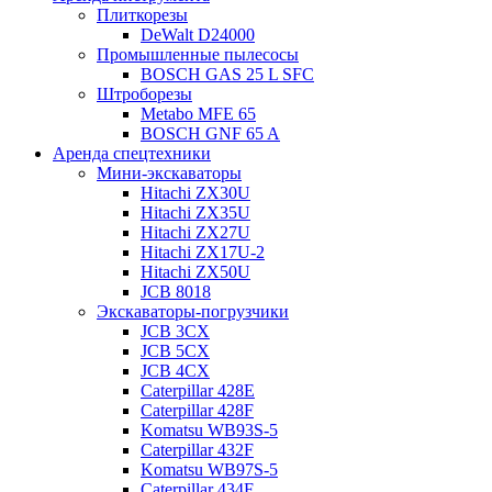
Плиткорезы
DeWalt D24000
Промышленные пылесосы
BOSCH GAS 25 L SFC
Штроборезы
Metabo MFE 65
BOSCH GNF 65 A
Аренда спецтехники
Мини-экскаваторы
Hitachi ZX30U
Hitachi ZX35U
Hitachi ZX27U
Hitachi ZX17U-2
Hitachi ZX50U
JCB 8018
Экскаваторы-погрузчики
JCB 3CX
JCB 5CX
JCB 4CX
Caterpillar 428E
Caterpillar 428F
Komatsu WB93S-5
Caterpillar 432F
Komatsu WB97S-5
Caterpillar 434F