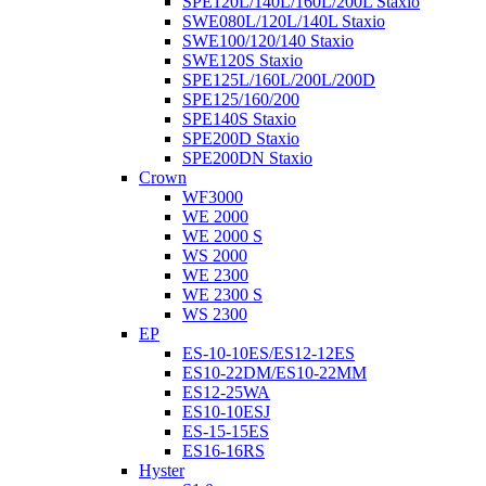
SPE120L/140L/160L/200L Staxio
SWE080L/120L/140L Staxio
SWE100/120/140 Staxio
SWE120S Staxio
SPE125L/160L/200L/200D
SPE125/160/200
SPE140S Staxio
SPE200D Staxio
SPE200DN Staxio
Crown
WF3000
WE 2000
WE 2000 S
WS 2000
WE 2300
WE 2300 S
WS 2300
EP
ES-10-10ES/ES12-12ES
ES10-22DM/ES10-22MM
ES12-25WA
ES10-10ESJ
ES-15-15ES
ES16-16RS
Hyster