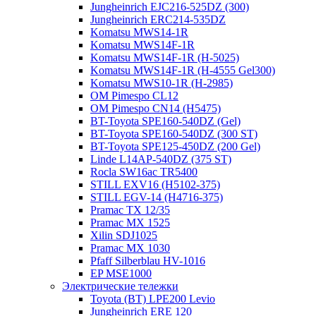
Jungheinrich EJC216-525DZ (300)
Jungheinrich ERC214-535DZ
Komatsu MWS14-1R
Komatsu MWS14F-1R
Komatsu MWS14F-1R (H-5025)
Komatsu MWS14F-1R (H-4555 Gel300)
Komatsu MWS10-1R (Н-2985)
OM Pimespo CL12
OM Pimespo CN14 (Н5475)
BT-Toyota SPE160-540DZ (Gel)
BT-Toyota SPE160-540DZ (300 ST)
BT-Toyota SPE125-450DZ (200 Gel)
Linde L14AP-540DZ (375 ST)
Rocla SW16ac TR5400
STILL EXV16 (H5102-375)
STILL EGV-14 (H4716-375)
Pramac TX 12/35
Pramac MX 1525
Xilin SDJ1025
Pramac MX 1030
Pfaff Silberblau HV-1016
EP MSE1000
Электрические тележки
Toyota (BT) LPE200 Levio
Jungheinrich ERE 120