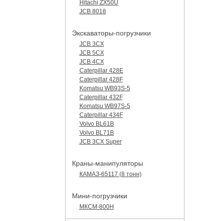
Hitachi ZX50U
JCB 8018
Экскаваторы-погрузчики
JCB 3CX
JCB 5CX
JCB 4CX
Caterpillar 428E
Caterpillar 428F
Komatsu WB93S-5
Caterpillar 432F
Komatsu WB97S-5
Caterpillar 434F
Volvo BL61B
Volvo BL71B
JCB 3CX Super
Краны-манипуляторы
КАМАЗ-65117 (8 тонн)
Мини-погрузчики
МКСМ-800H