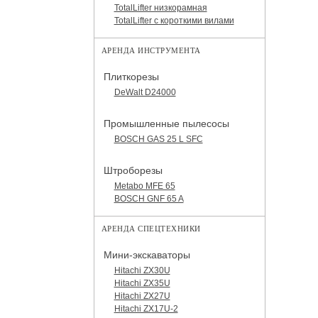
TotalLifter низкорамная
TotalLifter с короткими вилами
АРЕНДА ИНСТРУМЕНТА
Плиткорезы
DeWalt D24000
Промышленные пылесосы
BOSCH GAS 25 L SFC
Штроборезы
Metabo MFE 65
BOSCH GNF 65 A
АРЕНДА СПЕЦТЕХНИКИ
Мини-экскаваторы
Hitachi ZX30U
Hitachi ZX35U
Hitachi ZX27U
Hitachi ZX17U-2