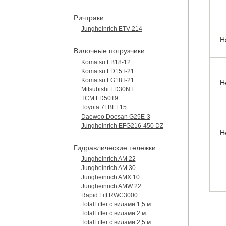
Ричтраки
Jungheinrich ETV 214
Н
Вилочные погрузчики
Komatsu FB18-12
Komatsu FD15T-21
Komatsu FG18T-21
Н
Mitsubishi FD30NT
TCM FD50T9
Toyota 7FBEF15
Daewoo Doosan G25E-3
Jungheinrich EFG216-450 DZ
Н
Гидравлические тележки
Jungheinrich AM 22
Jungheinrich AM 30
Jungheinrich AMX 10
Jungheinrich AMW 22
Rapid Lift RWC3000
TotalLifter с вилами 1,5 м
TotalLifter с вилами 2 м
TotalLifter с вилами 2,5 м