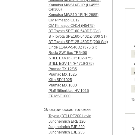
Komatsu MWS14F-1R (H-4555
Gel300)
Komatsu MWS10-1R (Н-2985)
OM Pimespo CL12
OM Pimespo CN14 (Н5475)
BT-Toyota SPE160-540DZ (Gel)
BT-Toyota SPE160-540DZ (300 ST)
BT-Toyota SPE125-450DZ (200 Gel)
Linde L14AP-540DZ (375 ST)
Rocla SW16ac TR5400
STILL EXV16 (H5102-375)
STILL EGV-14 (H4716-375)
Pramac TX 12/35
Pramac MX 1525
Xilin SDJ1025
Pramac MX 1030
Pfaff Silberblau HV-1016
EP MSE1000
*В
Электрические тележки
Toyota (BT) LPE200 Levio
Jungheinrich ERE 120
Jungheinrich EJE 220
Г
Jungheinrich EJE 235