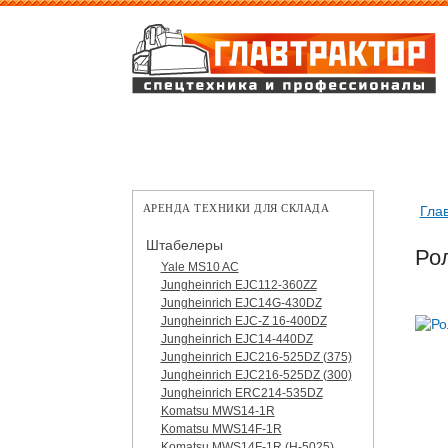
АРЕНДА ТЕХНИКИ ДЛЯ СКЛАДА
Гла
Штабелеры
Рол
Yale MS10 AC
Jungheinrich EJC112-360ZZ
Jungheinrich EJC14G-430DZ
Jungheinrich EJC-Z 16-400DZ
Jungheinrich EJC14-440DZ
Jungheinrich EJC216-525DZ (375)
Jungheinrich EJC216-525DZ (300)
Jungheinrich ERC214-535DZ
Komatsu MWS14-1R
Komatsu MWS14F-1R
Komatsu MWS14F-1R (H-5025)