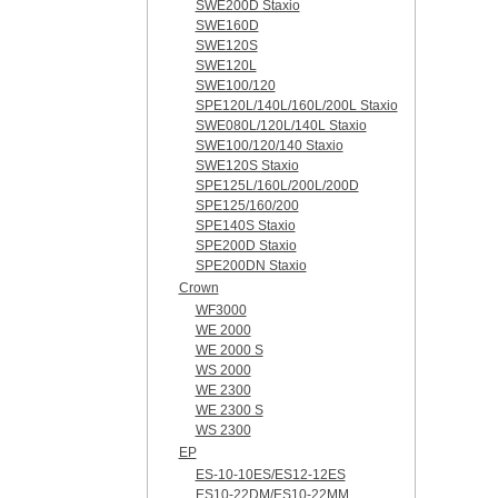
SWE200D Staxio
SWE160D
SWE120S
SWE120L
SWE100/120
SPE120L/140L/160L/200L Staxio
SWE080L/120L/140L Staxio
SWE100/120/140 Staxio
SWE120S Staxio
SPE125L/160L/200L/200D
SPE125/160/200
SPE140S Staxio
SPE200D Staxio
SPE200DN Staxio
Crown
WF3000
WE 2000
WE 2000 S
WS 2000
WE 2300
WE 2300 S
WS 2300
EP
ES-10-10ES/ES12-12ES
ES10-22DM/ES10-22MM