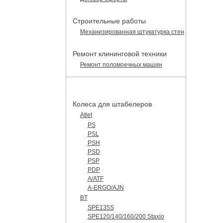
Строительные работы
Механизированная штукатурка стен
Ремонт клининговой техники
Ремонт поломоечных машин
КАТАЛОГ ЗАПЧАСТЕЙ
Колеса для штабелеров
Atlet
PS
PSL
PSH
PSD
PSP
PDP
A/ATF
A-ERGO/AJN
BT
SPE135S
SPE120/140/160/200 Staxio